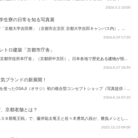
2026.5.1 10:00
学生寮の日常を知る写真展
「京都大学吉田寮」（京都市左京区 京都大学吉田キャンパス内）。…
2026.4.29 17:30
のレトロ建築「京都市庁舎」
た「京都市役所本庁舎」（京都府中京区）。日本各地で歴史ある建物が惜…
2026.4.27 18:30
人気ブランドの新展開！
財を使ったOSAJI（オサジ）初の複合型コンセプトショップ（写真提供：…
2026.4.16 07:20
だ、京都老舗とは？
第３８期竜王戦」で、藤井聡太竜王と佐々木勇気八段が、勝負メシとし…
2025.12.15 09:00