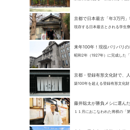
京都で日本最古「年3万円」
現存する日本最古とされる学生寮
来年100年！現役バリバリ
昭和2年（1927年）に完成し
京都・登録有形文化財で、
築100年を超える登録有形文化
藤井聡太が勝負メシに選ん
１１月におこなわれた将棋の「