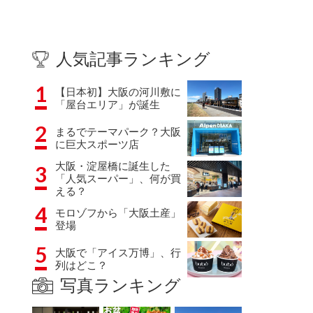
人気記事ランキング
1
【日本初】大阪の河川敷に
「屋台エリア」が誕生
2
まるでテーマパーク？大阪
に巨大スポーツ店
大阪・淀屋橋に誕生した
3
「人気スーパー」、何が買
える？
4
モロゾフから「大阪土産」
登場
5
大阪で「アイス万博」、行
列はどこ？
写真ランキング