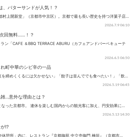
店は、バターサンドが人気！？
「京都村上開新堂」（京都市中京区）。京都で最も長い歴史を持つ洋菓子店…
2026.7.9 06:10
ら次回無料……！？
「CAFE ＆BBQ TERRACE ABURU（カフェアンドバーベキューテ
2026.6.5 06:50
され町中華のシビ辛の一品
夜を締めくくるには欠かせない」「餃子は並んででも食べたい！」「飲…
2026.5.19 06:45
混雑…意外な理由とは？
出となった京都市。 連休を楽しむ国内からの観光客に加え、円安効果に…
2026.5.13 14:30
が!?
売休憩所」内に、レストラン『京都御苑 中立売御門 檜垣』（京都市…