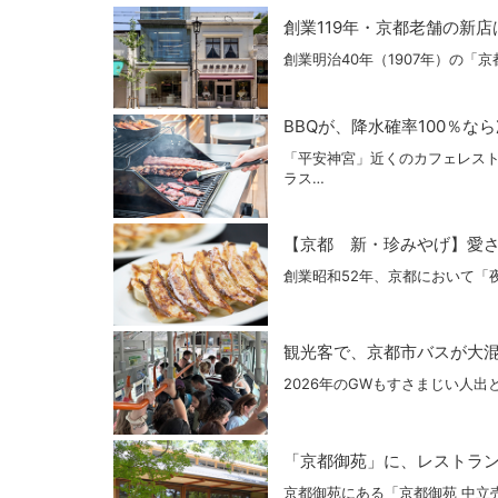
創業119年・京都老舗の新
創業明治40年（1907年）の
BBQが、降水確率100％な
「平安神宮」近くのカフェレストラン
ラス…
【京都 新・珍みやげ】愛
創業昭和52年、京都において「
観光客で、京都市バスが大
2026年のGWもすさまじい人
「京都御苑」に、レストラン
京都御苑にある「京都御苑 中立