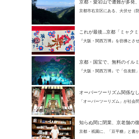
京都・愛宕山で遭難が多発
京都市右京区にある、火伏せ（防
これが最後…京都「ミャクミ
『大阪・関西万博』を彷彿とさせ
京都・国宝で、無料のイル
『大阪・関西万博』で「住友館
オーバーツーリズム関係なし…
「オーバーツーリズム」が社会
知らぬ間に閉業、京老舗の
京都・祇園に、「豆平糖」と書