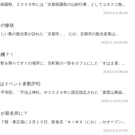
の祇園祭。２００９年には「京都祇園祭の山鉾行事」としてユネスコ無…
2025.6.2 08:30
多の惨状
じい数の観光客が訪れた「京都市」。 だが、京都市の観光産業は…
2025.5.18 09:00
危機？！
」駅を降りてすぐの場所に、京町家の一部をカフェにした「すはま屋」…
2025.4.9 08:30
イベント多数[PR]
「平等院」「宇治上神社」や２０２４年に国宝指定された「黄檗山萬福…
2025.3.10 15:00
」が新名所に？
）７階・東広場に３月１０日、飲食店「ＮＩＷＡ（にわ）」がオープン…
2025.3.6 07:00