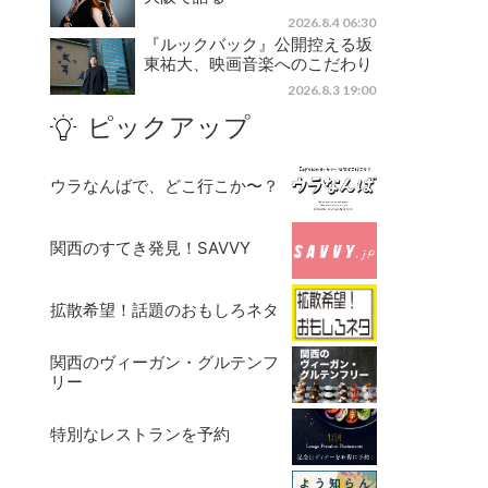
2026.8.4 06:30
『ルックバック』公開控える坂
東祐大、映画音楽へのこだわり
2026.8.3 19:00
ピックアップ
ウラなんばで、どこ行こか〜？
関西のすてき発見！SAVVY
拡散希望！話題のおもしろネタ
関西のヴィーガン・グルテンフ
リー
特別なレストランを予約