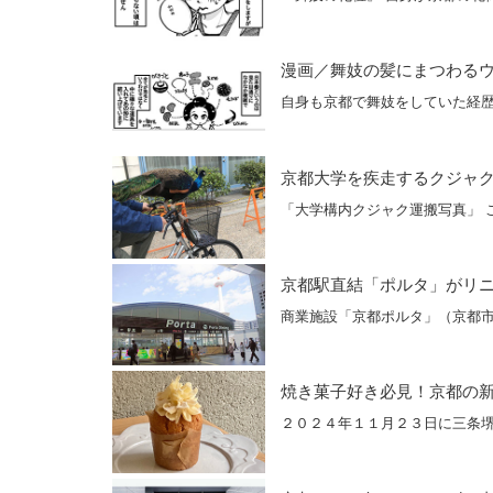
漫画／舞妓の髪にまつわる
自身も京都で舞妓をしていた経
京都大学を疾走するクジャ
「大学構内クジャク運搬写真」 こ
京都駅直結「ポルタ」がリ
商業施設「京都ポルタ」（京都市
焼き菓子好き必見！京都の
２０２４年１１月２３日に三条