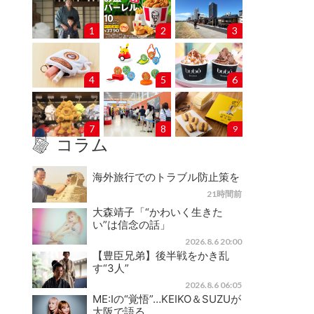
1
2
3
4
5
6
7
8
9
コラム
海外旅行でのトラブル防止策を
21時間前
大森靖子「“かわいく生きた
い”は信念の話」
2026.8.6 20:00
【豊臣兄弟】後半戦をかき乱
す“3人”
2026.8.6 06:05
ME:Iの“覚悟”…KEIKO＆SUZUが
大阪で語る