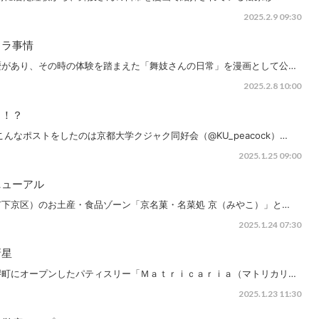
2025.2.9 09:30
ウラ事情
歴があり、その時の体験を踏まえた「舞妓さんの日常」を漫画として公…
2025.2.8 10:00
ク！？
んなポストをしたのは京都大学クジャク同好会（@KU_peacock）…
2025.1.25 09:00
ニューアル
下京区）のお土産・食品ゾーン「京名菓・名菜処 京（みやこ）」と…
2025.1.24 07:30
新星
堺町にオープンしたパティスリー「Ｍａｔｒｉｃａｒｉａ（マトリカリ…
2025.1.23 11:30