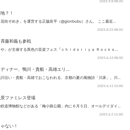
2025.9.8 08:30
園地？！
街ぞめき」を運営する正脇良平（@gionbubu）さん。 ここ最近…
2025.8.25 08:30
＆斉藤和義も参戦
や」が主催する異色の音楽フェス『ｃｈｉｄｏｒｉｙａ Ｒｏｃｋｓ…
2025.6.13 08:00
＆ディナー、鴨川・貴船・高雄エリ…
鴨川沿い・貴船・高雄でおこなわれる、京都の夏の風物詩「川床」。川…
2025.6.11 15:00
絶景ファミレス登場
や鉄道博物館などがある「梅小路公園」内に６月５日、オールデイダイ…
2025.6.5 11:00
じゃない！