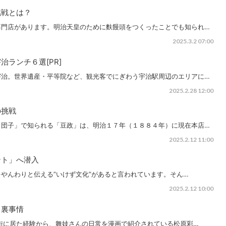
挑戦とは？
専門店があります。明治天皇のために麩饅頭をつくったことでも知られ…
2025.3.2 07:00
ランチ６選[PR]
宇治。世界遺産・平等院など、観光客でにぎわう宇治駅周辺のエリアに…
2025.2.28 12:00
の挑戦
ま団子」で知られる「豆政」は、明治１７年（１８８４年）に現在本店…
2025.2.12 11:00
ント」へ潜入
やんわりと伝える”いけず文化”があると言われています。そん…
2025.2.12 10:00
る裏事情
街に居た経験から、舞妓さんの日常を漫画で紹介されている松原彩…