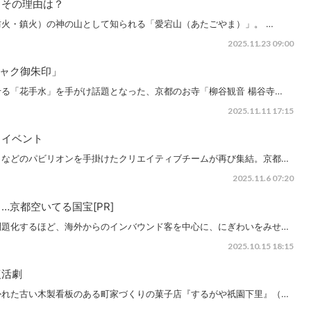
、その理由は？
火・鎮火）の神の山として知られる「愛宕山（あたごやま）」。 …
2025.11.23 09:00
ャク御朱印」
る「花手水」を手がけ話題となった、京都のお寺「柳谷観音 楊谷寺…
2025.11.11 17:15
ミイベント
」などのパビリオンを手掛けたクリエイティブチームが再び集結。京都…
2025.11.6 07:20
京都空いてる国宝[PR]
問題化するほど、海外からのインバウンド客を中心に、にぎわいをみせ…
2025.10.15 18:15
復活劇
かれた古い木製看板のある町家づくりの菓子店『するがや祇園下里』（…