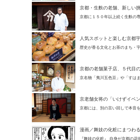
京都・生麩の老舗、新しい
京都に１５０年以上続く生麩の
人気スポットと楽しむ京都宇治
歴史が香る文化とお茶のまち・
京都の老舗菓子店、５代目
京名物「夷川五色豆」や「すは
京老舗女将の「いけずイベ
京都には、別の言い回しで本音を
漫画／舞妓の化粧にまつわ
『舞妓の化粧』 自身が京都の花