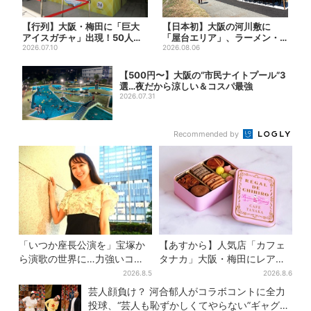
【行列】大阪・梅田に「巨大
【日本初】大阪の河川敷に
アイスガチャ」出現！50人以
「屋台エリア」、ラーメン・
上が列…初日は即終了、残る...
2026.07.10
焼肉・しゃぶしゃぶ・カフェ
2026.08.06
まで...
【500円〜】大阪の“市民ナイトプール”3
選…夜だから涼しい＆コスパ最強
2026.07.31
Recommended by
「いつか座長公演を」宝塚か
【あすから】人気店「カフェ
ら演歌の世界に…力強いコブ
タナカ」大阪・梅田にレア商
シで聴かせる有沙瞳の目指す
品集結…本店人気パン＆限定
2026.8.5
2026.8.6
道とは
クッキー缶も！ 7日間の夏イ
芸人顔負け？ 河合郁人がコラボコントに全力
ベント
投球、“芸人も恥ずかしくてやらない”ギャグに