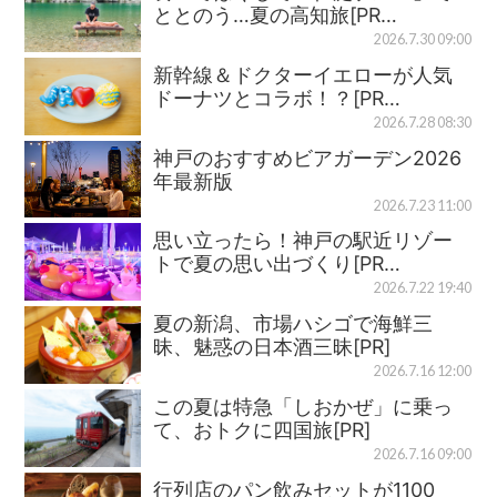
ととのう…夏の高知旅[PR…
2026.7.30 09:00
新幹線＆ドクターイエローが人気
ドーナツとコラボ！？[PR…
2026.7.28 08:30
神戸のおすすめビアガーデン2026
年最新版
2026.7.23 11:00
思い立ったら！神戸の駅近リゾー
トで夏の思い出づくり[PR…
2026.7.22 19:40
夏の新潟、市場ハシゴで海鮮三
昧、魅惑の日本酒三昧[PR]
2026.7.16 12:00
この夏は特急「しおかぜ」に乗っ
て、おトクに四国旅[PR]
2026.7.16 09:00
行列店のパン飲みセットが1100