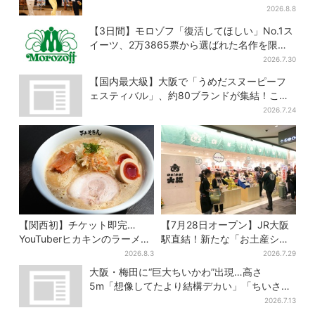
も挑戦
2026.8.8
【3日間】モロゾフ「復活してほしい」No.1ス
イーツ、2万3865票から選ばれた名作を限定
販売
2026.7.30
【国内最大級】大阪で「うめだスヌーピーフ
ェスティバル」、約80ブランドが集結！ここ
だけのグッズも
2026.7.24
【関西初】チケット即完…
【7月28日オープン】JR大阪
YouTuberヒカキンのラーメン
駅直結！新たな「お土産ショ
店「みそきん」が大阪上陸！
ップ」、銘菓バラ売りで地元
2026.8.3
2026.7.29
「待ってました」と話題
民の“おやつ調達”にも
大阪・梅田に“巨大ちいかわ”出現…高さ
5m「想像してたより結構デカい」「ちいさ…
くはない」
2026.7.13