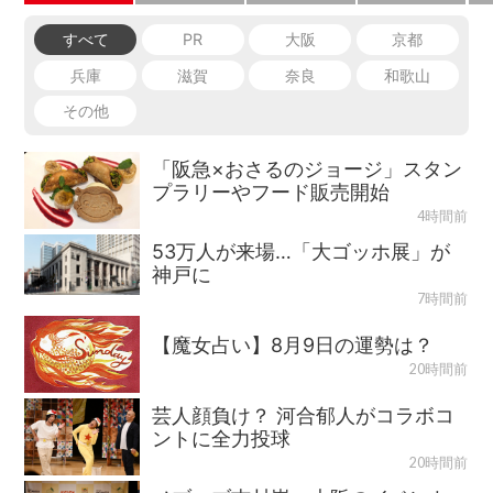
すべて
PR
大阪
京都
兵庫
滋賀
奈良
和歌山
その他
「阪急×おさるのジョージ」スタン
プラリーやフード販売開始
4時間前
53万人が来場…「大ゴッホ展」が
神戸に
7時間前
【魔女占い】8月9日の運勢は？
20時間前
芸人顔負け？ 河合郁人がコラボコ
ントに全力投球
20時間前