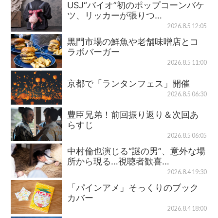
USJ“バイオ”初のポップコーンバケ
ツ、リッカーが張りつ…
2026.8.5 12:05
黒門市場の鮮魚や老舗味噌店とコ
ラボバーガー
2026.8.5 11:00
京都で「ランタンフェス」開催
2026.8.5 06:30
豊臣兄弟！前回振り返り＆次回あ
らすじ
2026.8.5 06:05
中村倫也演じる“謎の男”、意外な場
所から現る…視聴者歓喜…
2026.8.4 19:30
「パインアメ」そっくりのブック
カバー
2026.8.4 18:00