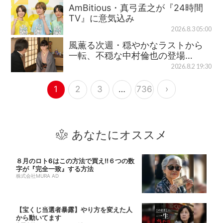
AmBitious・真弓孟之が『24時間
TV』に意気込み
2026.8.3 05:00
風薫る次週・穏やかなラストから
一転、不穏な中村倫也の登場…
2026.8.2 19:30
›
1
2
3
…
736
あなたにオススメ
８月のロト6はこの方法で買え!!６つの数
字が『完全一致』する方法
株式会社MURA AD
【宝くじ当選者暴露】やり方を変えた人
から動いてます