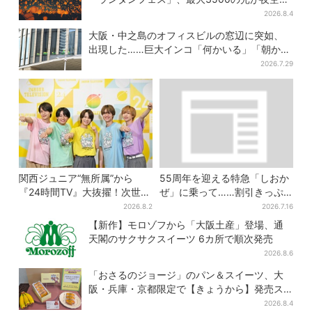
に…会場には縁日も
2026.8.4
大阪・中之島のオフィスビルの窓辺に突如、
出現した……巨大インコ「何かいる」「朝から
ビビった」、その正体とは？
2026.7.29
関西ジュニア“無所属”から
55周年を迎える特急「しおか
『24時間TV』大抜擢！次世代
ぜ」に乗って……割引きっぷ
スターと期待「まさか僕
で、松山・道後温泉と南予を
2026.8.2
2026.7.16
が…」
満喫【大阪から愛媛へおトク
【新作】モロゾフから「大阪土産」登場、通
旅】
天閣のサクサクスイーツ 6カ所で順次発売
2026.8.6
「おさるのジョージ」のパン＆スイーツ、大
阪・兵庫・京都限定で【きょうから】発売ス
タート
2026.8.4