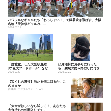
パワフルなギャルたち「わっしょい！」で猛暑吹き飛ばす、大阪
名物『天神祭ギャルみこ...
2026.07.23
「廃墟化」した大阪駅直結
伏見稲荷にお参りに行った
の“巨大フードホール”…なぜ？
ら、突然の雨→雨宿りに付き合
実は、梅田ランチ＆カフェ...
2026.07.17
ってくれた猫 実は参拝客に
2026.07.20
可...
【宝くじの裏技】当たる側に回るか、こ
のままか
合同会社デジタルファーム AD
「大金が欲しいなら試して！」あなたも
大金持ちの仲間入りです。