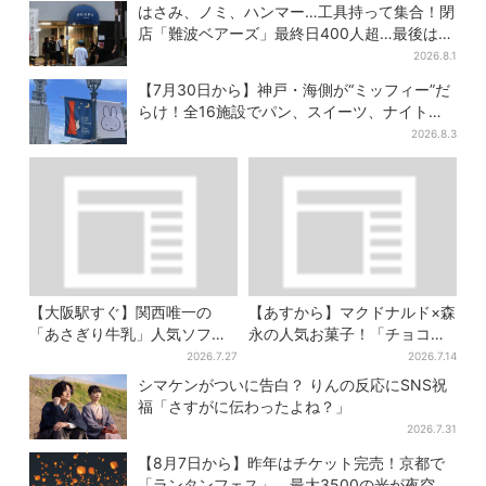
はさみ、ノミ、ハンマー…工具持って集合！閉
店「難波ベアーズ」最終日400人超…最後は
「もう帰ってください」
2026.8.1
【7月30日から】神戸・海側が“ミッフィー”だ
らけ！全16施設でパン、スイーツ、ナイトマ
ーケットも
2026.8.3
【大阪駅すぐ】関西唯一の
【あすから】マクドナルド×森
「あさぎり牛乳」人気ソフト
永の人気お菓子！「チョコボ
クリームが進化…ここだけの
ール」「ミルクキャラメル」
2026.7.27
2026.7.14
新メニューも仲間入り
があのスイーツに変身…6年ぶ
シマケンがついに告白？ りんの反応にSNS祝
り復活シェイクも
福「さすがに伝わったよね？」
2026.7.31
【8月7日から】昨年はチケット完売！京都で
「ランタンフェス」、最大3500の光が夜空