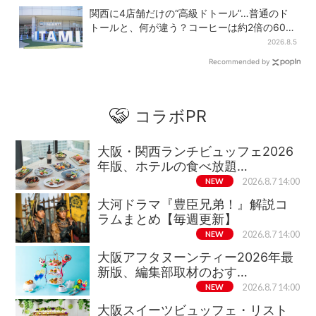
関西に4店舗だけの“高級ドトール”…普通のド
トールと、何が違う？コーヒーは約2倍の600
円
2026.8.5
Recommended by
コラボPR
大阪・関西ランチビュッフェ2026
年版、ホテルの食べ放題…
NEW
2026.8.7 14:00
大河ドラマ『豊臣兄弟！』解説コ
ラムまとめ【毎週更新】
NEW
2026.8.7 14:00
大阪アフタヌーンティー2026年最
新版、編集部取材のおす…
NEW
2026.8.7 14:00
大阪スイーツビュッフェ・リスト