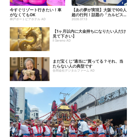
今すぐリゾート行きたい！車
【あの夢が実現】大阪で100人
がなくてもOK
超の行列！話題の「カルピス
神戸ポートピアホテル AD
じゃぐち」本格始動、20...
2026.07.13
【1ヶ月以内に大金持ちになりたい人だけ
見て下さい】
Il Sereno AD
まだ宝くじ“適当に”買ってる？それ、当
たらない人の典型です
合同会社デジタルファーム AD