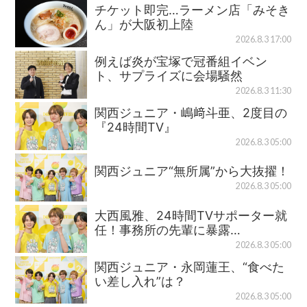
チケット即完…ラーメン店「みそき
ん」が大阪初上陸
2026.8.3 17:00
例えば炎が宝塚で冠番組イベン
ト、サプライズに会場騒然
2026.8.3 11:30
関西ジュニア・嶋﨑斗亜、2度目の
『24時間TV』
2026.8.3 05:00
関西ジュニア“無所属”から大抜擢！
2026.8.3 05:00
大西風雅、24時間TVサポーター就
任！事務所の先輩に暴露…
2026.8.3 05:00
関西ジュニア・永岡蓮王、“食べた
い差し入れ”は？
2026.8.3 05:00