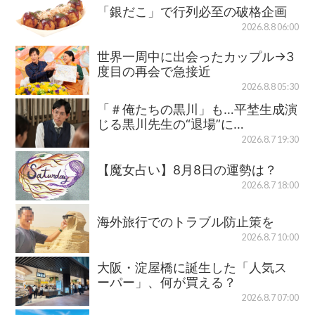
「銀だこ」で行列必至の破格企画
2026.8.8 06:00
世界一周中に出会ったカップル→3
度目の再会で急接近
2026.8.8 05:30
「＃俺たちの黒川」も…平埜生成演
じる黒川先生の“退場”に…
2026.8.7 19:30
【魔女占い】8月8日の運勢は？
2026.8.7 18:00
海外旅行でのトラブル防止策を
2026.8.7 10:00
大阪・淀屋橋に誕生した「人気ス
ーパー」、何が買える？
2026.8.7 07:00