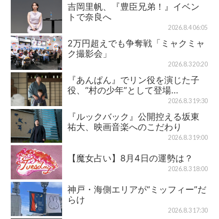
吉岡里帆、『豊臣兄弟！』イベン
トで奈良へ
2026.8.4 06:05
2万円超えでも争奪戦「ミャクミャ
ク撮影会」
2026.8.3 20:20
『あんぱん』でリン役を演じた子
役、“村の少年”として登場…
2026.8.3 19:30
『ルックバック』公開控える坂東
祐大、映画音楽へのこだわり
2026.8.3 19:00
【魔女占い】8月4日の運勢は？
2026.8.3 18:00
神戸・海側エリアが“ミッフィー”だ
らけ
2026.8.3 17:30