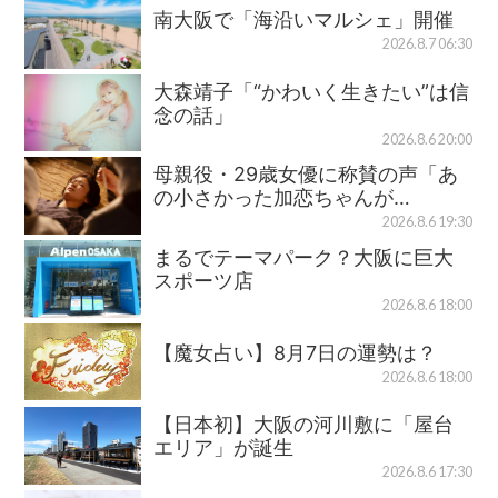
南大阪で「海沿いマルシェ」開催
2026.8.7 06:30
大森靖子「“かわいく生きたい”は信
念の話」
2026.8.6 20:00
母親役・29歳女優に称賛の声「あ
の小さかった加恋ちゃんが…
2026.8.6 19:30
まるでテーマパーク？大阪に巨大
スポーツ店
2026.8.6 18:00
【魔女占い】8月7日の運勢は？
2026.8.6 18:00
【日本初】大阪の河川敷に「屋台
エリア」が誕生
2026.8.6 17:30