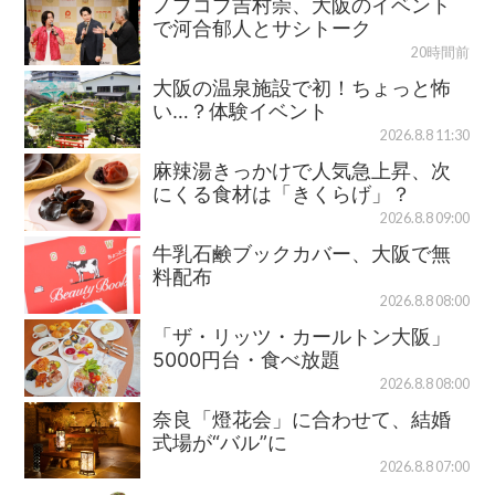
ノブコブ吉村崇、大阪のイベント
で河合郁人とサシトーク
20時間前
大阪の温泉施設で初！ちょっと怖
い…？体験イベント
2026.8.8 11:30
麻辣湯きっかけで人気急上昇、次
にくる食材は「きくらげ」？
2026.8.8 09:00
牛乳石鹸ブックカバー、大阪で無
料配布
2026.8.8 08:00
「ザ・リッツ・カールトン大阪」
5000円台・食べ放題
2026.8.8 08:00
奈良「燈花会」に合わせて、結婚
式場が“バル”に
2026.8.8 07:00