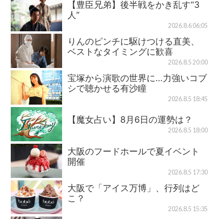
【豊臣兄弟】後半戦をかき乱す“3
人”
2026.8.6 06:05
りんのピンチに駆けつける直美、
ベストなタイミングに歓喜
2026.8.5 20:00
宝塚から演歌の世界に…力強いコブ
シで聴かせる有沙瞳
2026.8.5 18:45
【魔女占い】8月6日の運勢は？
2026.8.5 18:00
大阪のフードホールで夏イベント
開催
2026.8.5 17:30
大阪で「アイス万博」、行列はど
こ？
2026.8.5 15:35