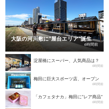
大阪の河川敷に“屋台エリア”誕生
6時間前
淀屋橋にスーパー、人気商品は？
6時間前
梅田に巨大スポーツ店、オープン
6時間前
「カフェタナカ」梅田に“レア商品”
6時間前