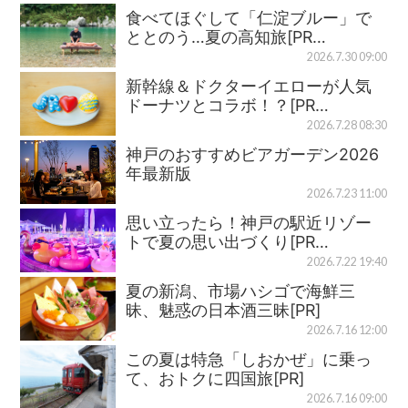
食べてほぐして「仁淀ブルー」で
ととのう…夏の高知旅[PR…
2026.7.30 09:00
新幹線＆ドクターイエローが人気
ドーナツとコラボ！？[PR…
2026.7.28 08:30
神戸のおすすめビアガーデン2026
年最新版
2026.7.23 11:00
思い立ったら！神戸の駅近リゾー
トで夏の思い出づくり[PR…
2026.7.22 19:40
夏の新潟、市場ハシゴで海鮮三
昧、魅惑の日本酒三昧[PR]
2026.7.16 12:00
この夏は特急「しおかぜ」に乗っ
て、おトクに四国旅[PR]
2026.7.16 09:00