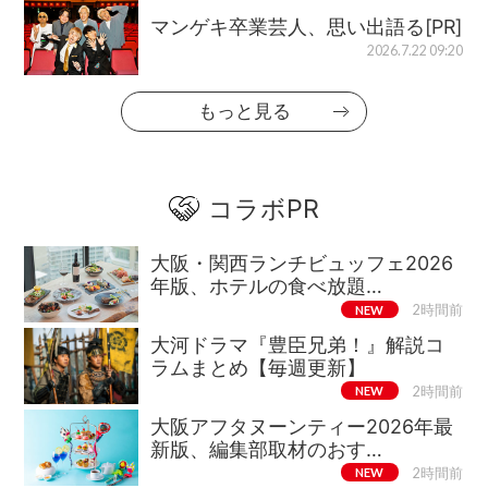
マンゲキ卒業芸人、思い出語る[PR]
2026.7.22 09:20
もっと見る
コラボPR
大阪・関西ランチビュッフェ2026
年版、ホテルの食べ放題…
NEW
2時間前
大河ドラマ『豊臣兄弟！』解説コ
ラムまとめ【毎週更新】
NEW
2時間前
大阪アフタヌーンティー2026年最
新版、編集部取材のおす…
NEW
2時間前