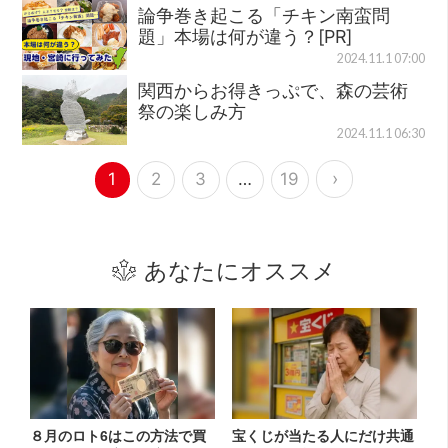
論争巻き起こる「チキン南蛮問
題」本場は何が違う？[PR]
2024.11.1 07:00
関西からお得きっぷで、森の芸術
祭の楽しみ方
2024.11.1 06:30
›
1
2
3
…
19
あなたにオススメ
８月のロト6はこの方法で買
宝くじが当たる人にだけ共通