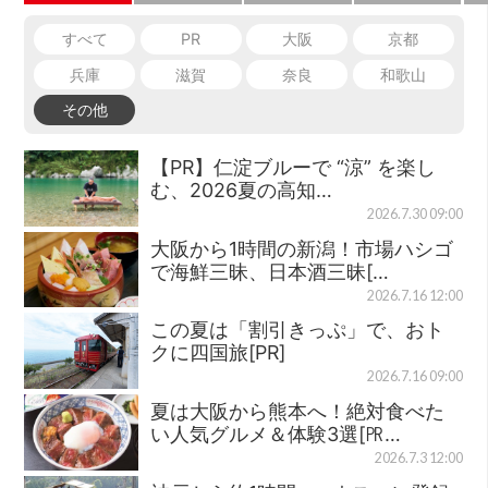
すべて
PR
大阪
京都
兵庫
滋賀
奈良
和歌山
その他
【PR】仁淀ブルーで “涼” を楽し
む、2026夏の高知…
2026.7.30 09:00
大阪から1時間の新潟！市場ハシゴ
で海鮮三昧、日本酒三昧[…
2026.7.16 12:00
この夏は「割引きっぷ」で、おト
クに四国旅[PR]
2026.7.16 09:00
夏は大阪から熊本へ！絶対食べた
い人気グルメ＆体験3選[㏚…
2026.7.3 12:00