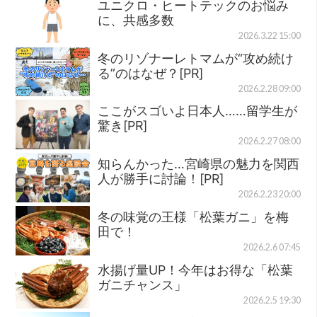
ユニクロ・ヒートテックのお悩み
に、共感多数
2026.3.22 15:00
冬のリゾナーレトマムが“攻め続け
る”のはなぜ？[PR]
2026.2.28 09:00
ここがスゴいよ日本人……留学生が
驚き[PR]
2026.2.27 08:00
知らんかった…宮崎県の魅力を関西
人が勝手に討論！[PR]
2026.2.23 20:00
冬の味覚の王様「松葉ガニ」を梅
田で！
2026.2.6 07:45
水揚げ量UP！今年はお得な「松葉
ガニチャンス」
2026.2.5 19:30