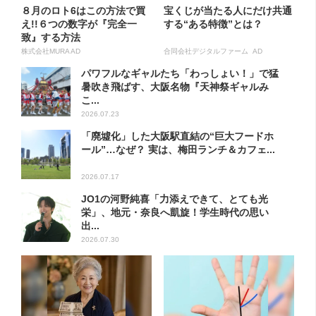
８月のロト6はこの方法で買
宝くじが当たる人にだけ共通
え!!６つの数字が『完全一
する“ある特徴”とは？
致』する方法
株式会社MURA AD
合同会社デジタルファーム AD
パワフルなギャルたち「わっしょい！」で猛
暑吹き飛ばす、大阪名物『天神祭ギャルみ
こ...
2026.07.23
「廃墟化」した大阪駅直結の“巨大フードホ
ール”…なぜ？ 実は、梅田ランチ＆カフェ...
2026.07.17
JO1の河野純喜「力添えできて、とても光
栄」、地元・奈良へ凱旋！学生時代の思い
出...
2026.07.30