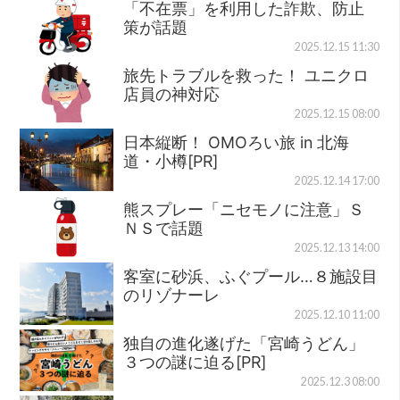
「不在票」を利用した詐欺、防止
策が話題
2025.12.15 11:30
旅先トラブルを救った！ ユニクロ
店員の神対応
2025.12.15 08:00
日本縦断！ OMOろい旅 in 北海
道・小樽[PR]
2025.12.14 17:00
熊スプレー「ニセモノに注意」Ｓ
ＮＳで話題
2025.12.13 14:00
客室に砂浜、ふぐプール…８施設目
のリゾナーレ
2025.12.10 11:00
独自の進化遂げた「宮崎うどん」
３つの謎に迫る[PR]
2025.12.3 08:00