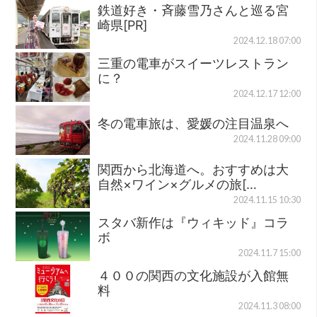
鉄道好き・斉藤雪乃さんと巡る宮
崎県[PR]
2024.12.18 07:00
三重の電車がスイーツレストラン
に？
2024.12.17 12:00
冬の電車旅は、愛媛の注目温泉へ
2024.11.28 09:00
関西から北海道へ。おすすめは大
自然×ワイン×グルメの旅[…
2024.11.15 10:30
スタバ新作は『ウィキッド』コラ
ボ
2024.11.7 15:00
４００の関西の文化施設が入館無
料
2024.11.3 08:00