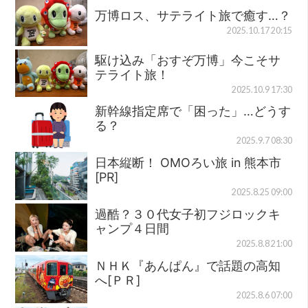
万博ロス、サテライト旅で癒す…？
2025.10.17 20:15
駆け込み「おすぞ万博」今こそサ
テライト旅！
2025.10.9 17:30
新幹線指定席で「困った」…どうす
る？
2025.9.7 08:30
日本縦断！ OMOろい旅 in 熊本市
[PR]
2025.8.25 09:00
過酷？３０代女子初フジロックキ
ャンプ４日間
2025.8.8 21:00
ＮＨＫ『あんぱん』で話題の高知
へ[ＰＲ]
2025.8.6 07:00