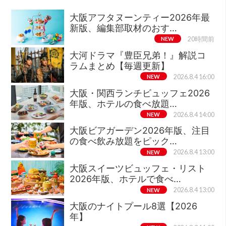
大阪アフタヌーンティー2026年最
新版、編集部取材のおす…
NEW
20時間前
大河ドラマ『豊臣兄弟！』解説コ
ラムまとめ【毎週更新】
NEW
2026.8.4 16:00
大阪・関西ランチビュッフェ2026
年版、ホテルの食べ放題…
NEW
2026.8.4 14:00
大阪ビアガーデン2026年版、注目
の食べ飲み放題をピック…
NEW
2026.8.4 13:00
大阪スイーツビュッフェ・リスト
2026年版、ホテルで食べ…
NEW
2026.8.4 13:00
大阪のナイトプール8選【2026
年】