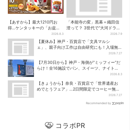
【あすから】最大1210円お
「本能寺の変」黒幕＝織田信
得…ケンタッキーの「お盆パ
澄って？ 3世代で“大河ドラ
ック」、2週間だけ！数量限定
マ”、サラブレッド俳優が熱演
2026.8.3
2026.7.9
シール付き
【豊臣兄弟】
【夏休み】神戸・百貨店で「文具マルシ
ェ」、親子向け工作は自由研究にも！入場無
料で
2026.7.27
【7月30日から】神戸・海側が“ミッフィー”だ
らけ！全16施設でパン、スイーツ、ナイトマ
ーケットも
2026.8.3
【きょうから】奈良・百貨店で「世界遺産お
めでとうフェア」…2日間限定でコーヒー無料
配布
2026.7.27
Recommended by
コラボPR