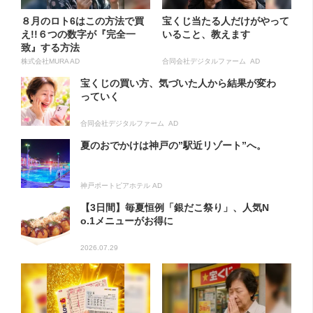
８月のロト6はこの方法で買
宝くじ当たる人だけがやって
え!!６つの数字が『完全一
いること、教えます
致』する方法
株式会社MURA AD
合同会社デジタルファーム AD
宝くじの買い方、気づいた人から結果が変わ
っていく
合同会社デジタルファーム AD
夏のおでかけは神戸の”駅近リゾート”へ。
神戸ポートピアホテル AD
【3日間】毎夏恒例「銀だこ祭り」、人気N
o.1メニューがお得に
2026.07.29