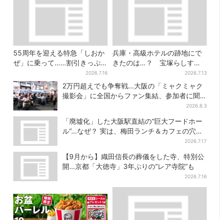
55周年を迎える特急「しおか
兵庫・高級ホテルの跡地にで
ぜ」に乗って……割引きっぷ
きたのは…？ 宝塚らしすぎ
で、松山・道後温泉と南予を
る“豪華スーパー”を調査
2026.7.16
2026.7.13
満喫【大阪から愛媛へおトク
2万円超えでも争奪戦…大阪の「ミャクミャク
旅】
撮影会」に全国からファン集結、参加者に聞
いた「それでも会いたい理由」
2026.8.3
「廃墟化」した大阪駅直結の“巨大フードホー
ル”…なぜ？ 実は、梅田ランチ＆カフェの穴場
だった
2026.7.17
【9月から】織田信長の葬儀をした寺、特別公
開…京都「大徳寺」3年ぶりの“レア寺院”も
2026.7.16