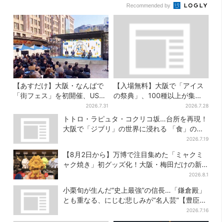
Recommended by
【あすだけ】大阪・なんばで
【入場無料】大阪で「アイス
「街フェス」を初開催、USJ
の祭典」、100種以上が集
ステージ＆豪華ゲストのトー
結！グッズ＆タダ券が当たる
2026.7.31
2026.7.28
クショーも！参加無料で
巨大ガチャも
トトロ・ラピュタ・コクリコ坂…台所を再現！
大阪で「ジブリ」の世界に浸れる 「食」の展
示とは？
2026.7.19
【8月2日から】万博で注目集めた「ミャクミ
ャク焼き」初グッズ化！大阪・梅田だけの新
商品が登場
2026.8.1
小栗旬が生んだ“史上最強”の信長…「鎌倉殿」
とも重なる、にじむ悲しみが“名人芸”【豊臣兄
弟】
2026.7.16