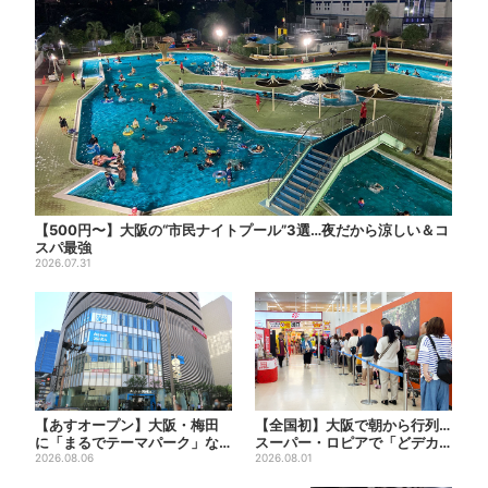
【500円〜】大阪の“市民ナイトプール”3選…夜だから涼しい＆コ
スパ最強
2026.07.31
【あすオープン】大阪・梅田
【全国初】大阪で朝から行列…
に「まるでテーマパーク」な
スーパー・ロピアで「どデカ
巨大スポーツ店、461ブラン...
2026.08.06
抽選会」、開始30分で“1...
2026.08.01