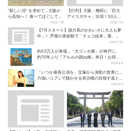
“新しい涼” を求めて…大阪か
【行列】大阪・梅田に「巨大
ら高知へ！ 食べてほぐして
アイスガチャ」出現！50人以
「仁淀ブルー」でととのう体
上が列…初日は即終了、残る
2026.7.30
2026.7.10
験旅【2026夏最新版】
開催日は？
【7月スタート】脱力系のかわいさに大人も夢
中…！ 芦屋の美術館で「チェコ絵本」展、老
舗文具メーカーのグッズにも注目
2026.7.23
約53万人が来場…「大ゴッホ展」が神戸に、
約70年ぶり『アルルの跳ね橋』来日！お得な
限定チケット販売も
2026.8.8
「いつか座長公演を」宝塚から演歌の世界に…
力強いコブシで聴かせる有沙瞳の目指す道と
は
2026.8.5