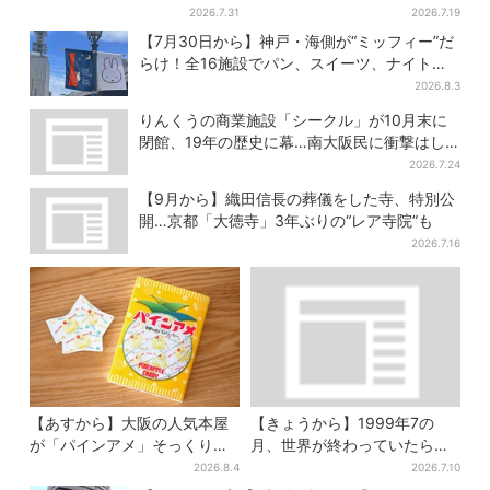
円”お得に！数量限定で
ー、1kmの迷宮で”逃げ切れな
2026.7.31
2026.7.19
い恐怖”体験
【7月30日から】神戸・海側が“ミッフィー”だ
らけ！全16施設でパン、スイーツ、ナイトマ
ーケットも
2026.8.3
りんくうの商業施設「シークル」が10月末に
閉館、19年の歴史に幕…南大阪民に衝撃はし
る
2026.7.24
【9月から】織田信長の葬儀をした寺、特別公
開…京都「大徳寺」3年ぶりの“レア寺院”も
2026.7.16
【あすから】大阪の人気本屋
【きょうから】1999年7の
が「パインアメ」そっくりの
月、世界が終わっていたら…
ブックカバー開発、梅田で先
約10万人動員のホラー展が大
2026.8.4
2026.7.10
行販売
阪へ