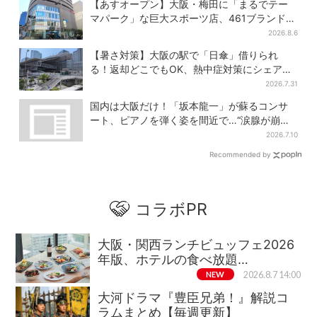
【あすオープン】大阪・梅田に「まるでテー
マパーク」な巨大スポーツ店、461ブランド集
結！ 6フロアをまとめて紹介
2026.8.6
【暑さ対策】大阪の駅で「日傘」借りられ
る！返却どこでもOK、熱中症対策にシェアサ
ービス拡大
2026.7.31
国内は大阪だけ！「坂本龍一」が蘇るコンサ
ート、ピアノを弾く姿を間近で…“涙腺が崩
壊”と絶賛の声
2026.7.10
Recommended by
コラボPR
大阪・関西ランチビュッフェ2026
年版、ホテルの食べ放題…
NEW
2026.8.7 14:00
大河ドラマ『豊臣兄弟！』解説コ
ラムまとめ【毎週更新】