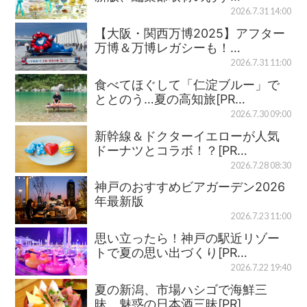
2026.7.31 14:00
【大阪・関西万博2025】アフター
万博＆万博レガシーも！…
2026.7.31 11:00
食べてほぐして「仁淀ブルー」で
ととのう…夏の高知旅[PR…
2026.7.30 09:00
新幹線＆ドクターイエローが人気
ドーナツとコラボ！？[PR…
2026.7.28 08:30
神戸のおすすめビアガーデン2026
年最新版
2026.7.23 11:00
思い立ったら！神戸の駅近リゾー
トで夏の思い出づくり[PR…
2026.7.22 19:40
夏の新潟、市場ハシゴで海鮮三
昧、魅惑の日本酒三昧[PR]