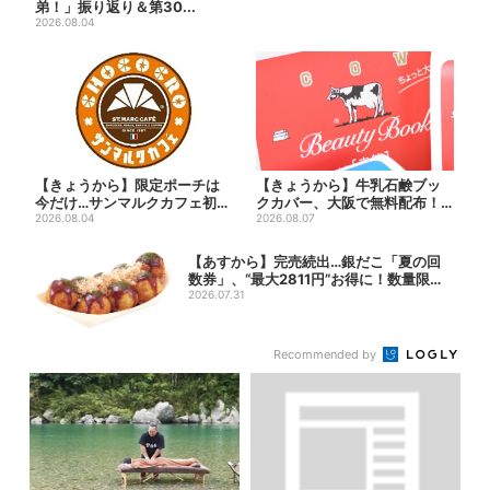
弟！」振り返り＆第30...
2026.08.04
【きょうから】限定ポーチは
【きょうから】牛乳石鹸ブッ
今だけ…サンマルクカフェ初の
クカバー、大阪で無料配布！
「夏福袋」、実質無料でレア...
2026.08.04
先着1000名に「牛のカー...
2026.08.07
【あすから】完売続出…銀だこ「夏の回
数券」、“最大2811円”お得に！数量限定
で
2026.07.31
Recommended by