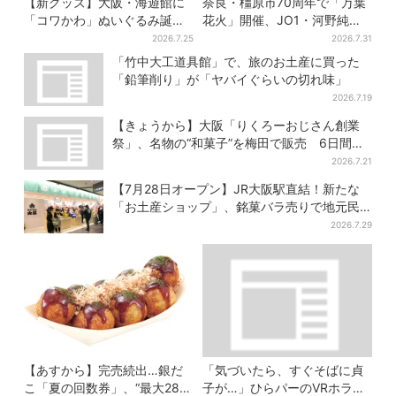
【新グッズ】大阪・海遊館に
奈良・橿原市70周年で「万葉
「コワかわ」ぬいぐるみ誕
花火」開催、JO1・河野純喜
生…オスとメスどこが違う？
がアンバサダーに…グループ
2026.7.25
2026.7.31
飼育員監修でリアルに再現
楽曲ともシンクロ
「竹中大工道具館」で、旅のお土産に買った
「鉛筆削り」が「ヤバイぐらいの切れ味」
2026.7.19
【きょうから】大阪「りくろーおじさん創業
祭」、名物の“和菓子”を梅田で販売 6日間限
定でお得に
2026.7.21
【7月28日オープン】JR大阪駅直結！新たな
「お土産ショップ」、銘菓バラ売りで地元民
の“おやつ調達”にも
2026.7.29
【あすから】完売続出…銀だ
「気づいたら、すぐそばに貞
こ「夏の回数券」、“最大2811
子が…」ひらパーのVRホラ