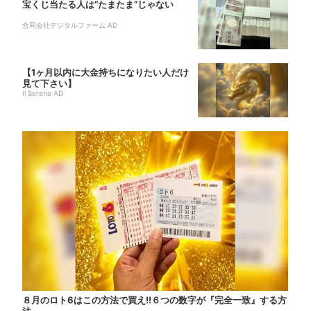
宝くじ当たる人は“たまたま”じゃない
合同会社デジタルファーム AD
【1ヶ月以内に大金持ちになりたい人だけ
見て下さい】
Il Sereno AD
８月のロト6はこの方法で買え!!６つの数字が『完全一致』する方
法