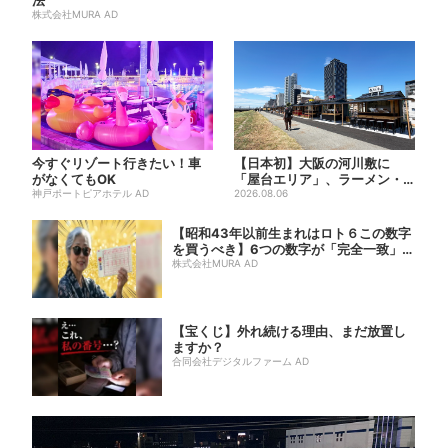
株式会社MURA AD
今すぐリゾート行きたい！車
【日本初】大阪の河川敷に
がなくてもOK
「屋台エリア」、ラーメン・
神戸ポートピアホテル AD
焼肉・しゃぶしゃぶ・カフェ
2026.08.06
まで...
【昭和43年以前生まれはロト６この数字
を買うべき】6つの数字が「完全一致」す
る方...
株式会社MURA AD
【宝くじ】外れ続ける理由、まだ放置し
ますか？
合同会社デジタルファーム AD