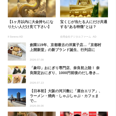
【1ヶ月以内に大金持ちにな
宝くじが当たる人にだけ共通
りたい人だけ見て下さい】
する“ある特徴”とは？
Il Sereno AD
合同会社デジタルファーム AD
創業119年、京都最古の洋菓子店…「京都村
上開新堂」の新ブランド誕生、行列店に
2026.07.08
「象印」おにぎり専門店、奈良初上陸！ 奈
良限定おにぎり、1000円前後のだし巻き...
2026.07.13
【日本初】大阪の河川敷に「屋台エリア」、
ラーメン・焼肉・しゃぶしゃぶ・カフェま
で...
2026.08.06