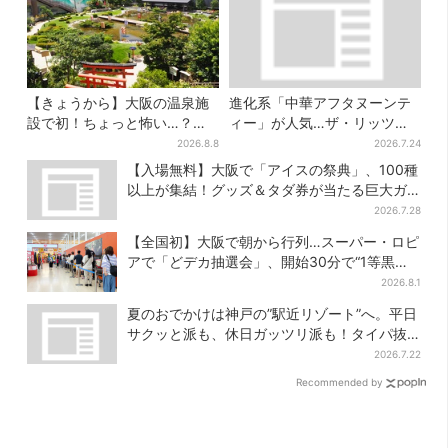
【きょうから】大阪の温泉施
進化系「中華アフタヌーンテ
設で初！ちょっと怖い…？体
ィー」が人気…ザ・リッツ・
験型イベント、限定グルメ＆
カールトン大阪でも、8月末ま
2026.8.8
2026.7.24
盆踊りも
で開催
【入場無料】大阪で「アイスの祭典」、100種
以上が集結！グッズ＆タダ券が当たる巨大ガ
チャも
2026.7.28
【全国初】大阪で朝から行列…スーパー・ロピ
アで「どデカ抽選会」、開始30分で“1等黒毛
和牛”の当選も
2026.8.1
夏のおでかけは神戸の”駅近リゾート”へ。平日
サクッと派も、休日ガッツリ派も！タイパ抜
群、約20種の楽しみ方
2026.7.22
Recommended by