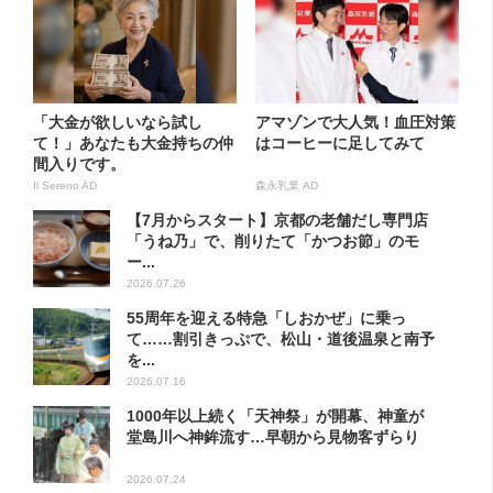
「大金が欲しいなら試し
アマゾンで大人気！血圧対策
て！」あなたも大金持ちの仲
はコーヒーに足してみて
間入りです。
Il Sereno AD
森永乳業 AD
【7月からスタート】京都の老舗だし専門店
「うね乃」で、削りたて「かつお節」のモ
ー...
2026.07.26
55周年を迎える特急「しおかぜ」に乗っ
て……割引きっぷで、松山・道後温泉と南予
を...
2026.07.16
1000年以上続く「天神祭」が開幕、神童が
堂島川へ神鉾流す…早朝から見物客ずらり
2026.07.24