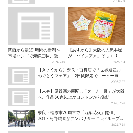
ューが充実
2026.7.9
関西から最短1時間の新潟へ！
【あすから】大阪の人気本屋
市場ハシゴで海鮮三昧、魅惑
が「パインアメ」そっくりの
の日本酒、発酵グルメも
ブックカバー開発、梅田で先
2026.7.16
2026.8.4
行販売
【きょうから】奈良・百貨店で「世界遺産お
めでとうフェア」…2日間限定でコーヒー無料
配布
2026.7.27
【来春】風景画の巨匠…「ターナー展」が大阪
へ、作品80点以上がロンドンから集結
2026.7.26
奈良・橿原市70周年で「万葉花火」開催、
JO1・河野純喜がアンバサダーに…グループ楽
曲ともシンクロ
2026.7.31