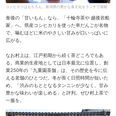
コシヒカリはもちろん、新潟県の豊かな食文化をランチで堪能
食後の「甘いもん」なら、「十輪寺茶や 越後岩船
家」へ。県産コシヒカリを使った串だんごが名物
で、噛むほどに米のやさしい甘みが口いっぱいに
広がる。
なお村上は、江戸初期から続く茶どころでもあ
る。商業的生産地としては日本最北に位置し、創
業250年の「九重園茶舗」は、その歴史を今に伝
える老舗のひとつだ。冬が長く日照時間が短いた
め、「渋みのもととなるタンニンが少なく、甘み
豊かな味わいが楽しめる」と評判。ぜひ村上茶で
一服を。