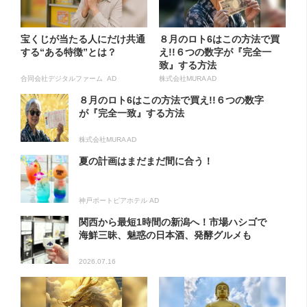
宝くじが当たる人にだけ共通
８月のロト6はこの方法で買
する“ある特徴”とは？
え!!６つの数字が『完全一
致』する方法
合同会社デジタルファーム AD
株式会社MURA AD
８月のロト6はこの方法で買え!!６つの数字
が『完全一致』する方法
株式会社MURA AD
夏の計画はまだまだ間に合う！
神戸ポートピアホテル AD
関西から最短1時間の新潟へ！市場ハシゴで
海鮮三昧、魅惑の日本酒、発酵グルメも
2026.07.16