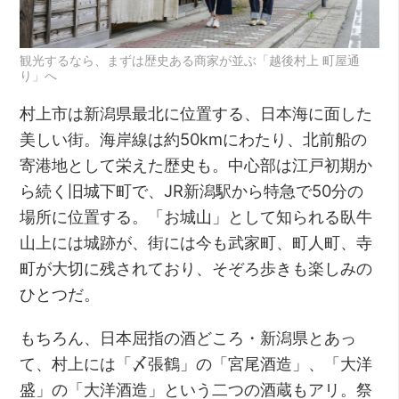
観光するなら、まずは歴史ある商家が並ぶ「越後村上 町屋通
り」へ
村上市は新潟県最北に位置する、日本海に面した
美しい街。海岸線は約50kmにわたり、北前船の
寄港地として栄えた歴史も。中心部は江戸初期か
ら続く旧城下町で、JR新潟駅から特急で50分の
場所に位置する。「お城山」として知られる臥牛
山上には城跡が、街には今も武家町、町人町、寺
町が大切に残されており、そぞろ歩きも楽しみの
ひとつだ。
もちろん、日本屈指の酒どころ・新潟県とあっ
て、村上には「〆張鶴」の「宮尾酒造」、「大洋
盛」の「大洋酒造」という二つの酒蔵もアリ。祭