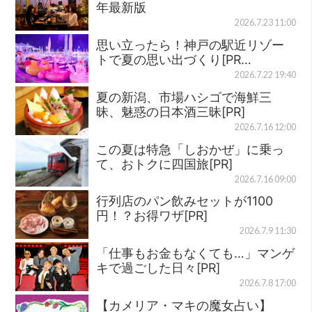
年最新版
2026.7.23 11:00
思い立ったら！神戸の駅近リゾー
トで夏の思い出づくり[PR…
2026.7.22 19:40
夏の新潟、市場ハシゴで海鮮三
昧、魅惑の日本酒三昧[PR]
2026.7.16 12:00
この夏は特急「しおかぜ」に乗っ
て、おトクに四国旅[PR]
2026.7.16 09:00
行列店のパン飲みセットが1100
円！？お得ワザ[PR]
2026.7.9 11:30
「仕事もお金もなくても…」マンゲ
キで過ごした日々[PR]
2026.7.8 17:00
【カメリア・マキの魔女占い】