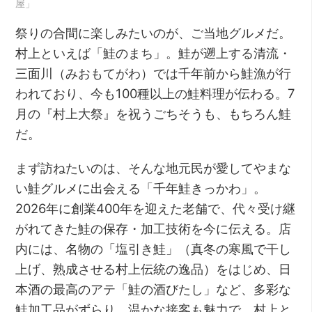
屋」
祭りの合間に楽しみたいのが、ご当地グルメだ。
村上といえば「鮭のまち」。鮭が遡上する清流・
三面川（みおもてがわ）では千年前から鮭漁が行
われており、今も100種以上の鮭料理が伝わる。7
月の『村上大祭』を祝うごちそうも、もちろん鮭
だ。
まず訪ねたいのは、そんな地元民が愛してやまな
い鮭グルメに出会える「千年鮭きっかわ」。
2026年に創業400年を迎えた老舗で、代々受け継
がれてきた鮭の保存・加工技術を今に伝える。店
内には、名物の「塩引き鮭」（真冬の寒風で干し
上げ、熟成させる村上伝統の逸品）をはじめ、日
本酒の最高のアテ「鮭の酒びたし」など、多彩な
鮭加工品がずらり。温かな接客も魅力で、村上と