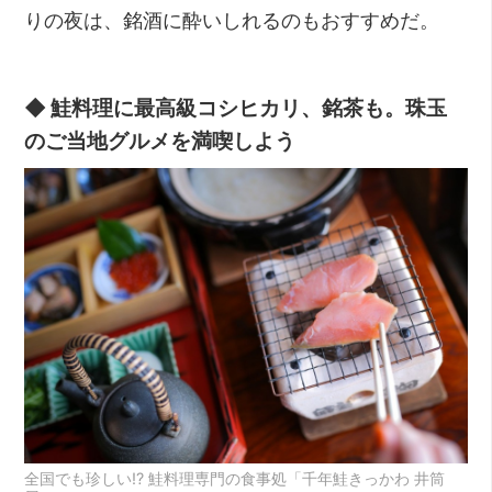
りの夜は、銘酒に酔いしれるのもおすすめだ。
◆ 鮭料理に最高級コシヒカリ、銘茶も。珠玉
のご当地グルメを満喫しよう
全国でも珍しい!? 鮭料理専門の食事処「千年鮭きっかわ 井筒