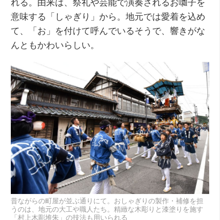
れる。由来は、祭礼や芸能で演奏されるお囃子を
意味する「しゃぎり」から。地元では愛着を込め
て、「お」を付けて呼んでいるそうで、響きがな
んともかわいらしい。
昔ながらの町屋が並ぶ通りにて。おしゃぎりの製作・補修を担
うのは、地元の大工や職人たち。精緻な木彫りと漆塗りを施す
「村上木彫堆朱」の技法も用いられる