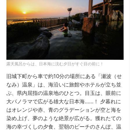
露天風呂からは、日本海に沈む夕日がすぐ目の前に！
旧城下町から車で約10分の場所にある「瀬波（せ
なみ）温泉」は、海沿いに旅館やホテルが立ち並
ぶ、県内屈指の温泉地のひとつ。目玉は、眼前に
大パノラマで広がる雄大な日本海……！ 夕暮れに
はオレンジや赤、青のグラデーションが空と海を
染め上げ、夢のような絶景が広がる。獲れたての
海の幸づくしの夕食、翌朝のビーチのさんぽ、温