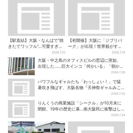
【駅直結】大阪・なんばで“焼
【初開催】大阪に「ジブリパ
きたてワッフル”…可愛すぎ
ーク」が出現！世界観がすご
る“くまちゃんアイス”と一緒
い…細かな仕掛け＆巨大フォ
2026.7.10
2026.7.18
に
トスポットに注目
大阪・中之島のオフィスビルの窓辺に突如、
出現した……巨大インコ「何かいる」「朝から
ビビった」、その正体とは？
2026.7.29
パワフルなギャルたち「わっしょい！」で猛
暑吹き飛ばす、大阪名物『天神祭ギャルみこ
し』盛り上がる
2026.7.23
りんくうの商業施設「シークル」が10月末に
閉館、19年の歴史に幕…南大阪民に衝撃はし
る
2026.7.24