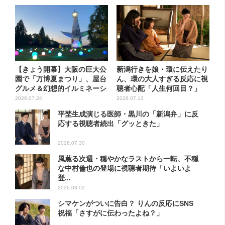
【きょう開幕】大阪の巨大公
新潟行きを娘・環に伝えたり
園で「万博夏まつり」、屋台
ん、環の大人すぎる反応に視
グルメ＆幻想的イルミネーシ
聴者心配「人生何回目？」
ョ...
2026.07.24
2026.07.13
平埜生成演じる医師・黒川の「新潟弁」に反
応する視聴者続出「グッときた」
2026.07.30
風薫る次週・穏やかなラストから一転、不穏
な中村倫也の登場に視聴者期待「いよいよ
登...
2026.08.02
シマケンがついに告白？ りんの反応にSNS
祝福「さすがに伝わったよね？」