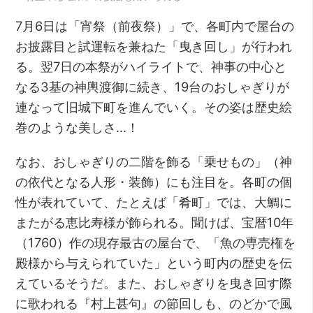
7月6日は「宵祭（前夜祭）」で、各町内で屋台の
お披露目と試運転を兼ねた「曳き回し」が行われ
る。翌7日の本祭がハイライトで、神事の中心と
なる3基の神輿渡御に続き、19台のおしゃぎりが
連なって旧城下町を進んでいく。その姿は歴史絵
巻のような美しさ…！
なお、おしゃぎりの二階を飾る「乗せもの」（神
の依代となる人形・装飾）にも注目を。各町の個
性が表れていて、たとえば「肴町」では、大鯛に
またがる恵比寿様が飾られる。聞けば、宝暦10年
（1760）作の現存最古の屋台で、「魚の専売権を
殿様から与えられていた」という町内の歴史を伝
えているそうだ。また、おしゃぎりを曳き回す際
に歌われる『村上甚句』の節回しも、のどかで風