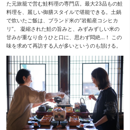
た元旅籠で営む鮭料理の専門店。最大23品もの鮭
料理を、麗しい御膳スタイルで堪能できる。土鍋
で炊いたご飯は、ブランド米の“岩船産コシヒカ
リ”。 凝縮された鮭の旨みと、みずみずしい米の
甘みが重なり合うひと口に、思わず悶絶…！ この
味を求めて再訪する人が多いというのも頷ける。