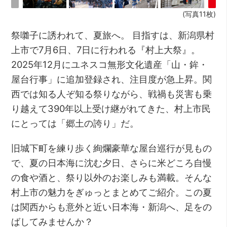
(写真11枚)
祭囃子に誘われて、夏旅へ。 目指すは、新潟県村
上市で7月6日、7日に行われる『村上大祭』。
2025年12月にユネスコ無形文化遺産「山・鉾・
屋台行事」に追加登録され、注目度が急上昇。関
西では知る人ぞ知る祭りながら、戦禍も災害も乗
り越えて390年以上受け継がれてきた、村上市民
にとっては「郷土の誇り」だ。
旧城下町を練り歩く絢爛豪華な屋台巡行が見もの
で、夏の日本海に沈む夕日、さらに米どころ自慢
の食や酒と、祭り以外のお楽しみも満載。そんな
村上市の魅力をぎゅっとまとめてご紹介。この夏
は関西からも意外と近い日本海・新潟へ、足をの
ばしてみませんか？