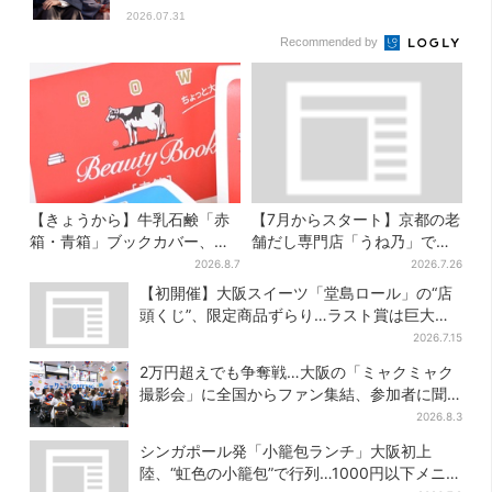
2026.07.31
Recommended by
【きょうから】牛乳石鹸「赤
【7月からスタート】京都の老
箱・青箱」ブックカバー、大
舗だし専門店「うね乃」で、
阪で無料配布！ 先着1000名
削りたて「かつお節」のモー
2026.8.7
2026.7.26
に「牛のカード」も
ニング登場
【初開催】大阪スイーツ「堂島ロール」の“店
頭くじ”、限定商品ずらり…ラスト賞は巨大ル
ームライト
2026.7.15
2万円超えでも争奪戦…大阪の「ミャクミャク
撮影会」に全国からファン集結、参加者に聞
いた「それでも会いたい理由」
2026.8.3
シンガポール発「小籠包ランチ」大阪初上
陸、“虹色の小籠包”で行列…1000円以下メニ