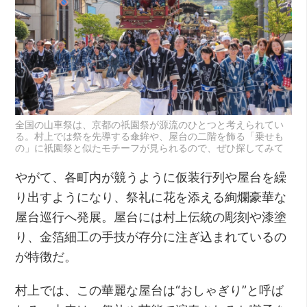
全国の山車祭は、京都の祇園祭が源流のひとつと考えられてい
る。村上では祭を先導する傘鉾や、屋台の二階を飾る「乗せも
の」に祇園祭と似たモチーフが見られるので、ぜひ探してみて
やがて、各町内が競うように仮装行列や屋台を繰
り出すようになり、祭礼に花を添える絢爛豪華な
屋台巡行へ発展。屋台には村上伝統の彫刻や漆塗
り、金箔細工の手技が存分に注ぎ込まれているの
が特徴だ。
村上では、この華麗な屋台は“おしゃぎり”と呼ば