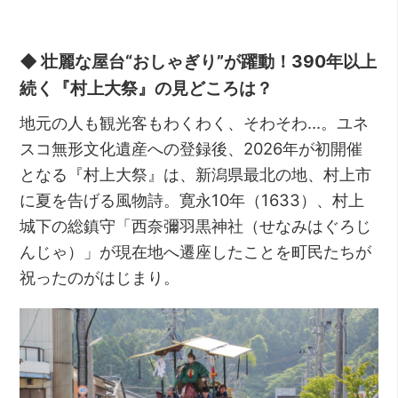
◆ 壮麗な屋台“おしゃぎり”が躍動！390年以上
続く『村上大祭』の見どころは？
地元の人も観光客もわくわく、そわそわ…。ユネ
スコ無形文化遺産への登録後、2026年が初開催
となる『村上大祭』は、新潟県最北の地、村上市
に夏を告げる風物詩。寛永10年（1633）、村上
城下の総鎮守「西奈彌羽黒神社（せなみはぐろじ
んじゃ）」が現在地へ遷座したことを町民たちが
祝ったのがはじまり。