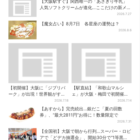
【大阪駅すぐ】関西唯一の「あさぎり牛乳」
人気ソフトクリームが進化…ここだけの新メニ
ューも仲間入り
2026.7.27
【魔女占い】8月7日 各星座の運勢は？
2026.8.6
【初開催】大阪に「ジブリパ
【駅直結】「和歌山マルシ
ーク」が出現！世界観がすご
ェ」が大阪・梅田で初開催！
い…細かな仕掛け＆巨大フォ
桃・シャインマスカット・巨
2026.7.18
2026.7.14
トスポットに注目
峰がずらり
【あすから】完売続出…銀だこ「夏の回数
券」、“最大2811円”お得に！数量限定で
2026.7.31
【全国初】大阪で朝から行列…スーパー・ロピ
アで「どデカ抽選会」、開始30分で“1等黒毛