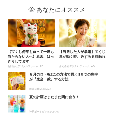
あなたにオススメ
【宝くじ何年も買って一度も
【当選した人が暴露】宝くじ
当たらない人へ】原因、はっ
運が動く時、必ずある前触れ
きりしてます
合同会社デジタルファーム AD
合同会社デジタルファーム AD
８月のロト6はこの方法で買え!!６つの数字
が『完全一致』する方法
株式会社MURA AD
夏の計画はまだまだ間に合う！
神戸ポートピアホテル AD