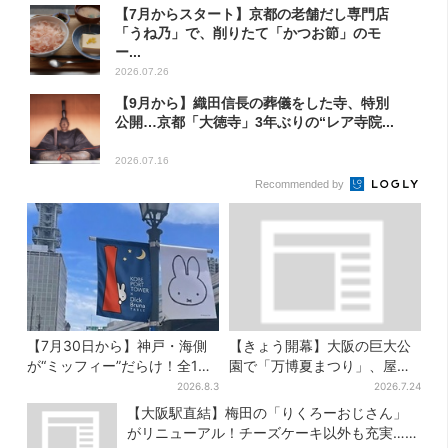
【7月からスタート】京都の老舗だし専門店
「うね乃」で、削りたて「かつお節」のモ
ー...
2026.07.26
【9月から】織田信長の葬儀をした寺、特別
公開…京都「大徳寺」3年ぶりの“レア寺院...
2026.07.16
Recommended by
【7月30日から】神戸・海側
【きょう開幕】大阪の巨大公
が“ミッフィー”だらけ！全16
園で「万博夏まつり」、屋台
施設でパン、スイーツ、ナイ
グルメ＆幻想的イルミネーシ
2026.8.3
2026.7.24
トマーケットも
ョン…計27日間開催
【大阪駅直結】梅田の「りくろーおじさん」
がリニューアル！チーズケーキ以外も充実…並