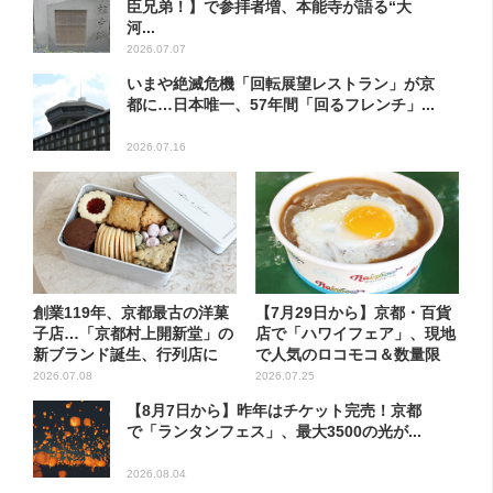
臣兄弟！】で参拝者増、本能寺が語る“大
河...
2026.07.07
いまや絶滅危機「回転展望レストラン」が京
都に…日本唯一、57年間「回るフレンチ」...
2026.07.16
創業119年、京都最古の洋菓
【7月29日から】京都・百貨
子店…「京都村上開新堂」の
店で「ハワイフェア」、現地
新ブランド誕生、行列店に
で人気のロコモコ＆数量限
定...
2026.07.08
2026.07.25
【8月7日から】昨年はチケット完売！京都
で「ランタンフェス」、最大3500の光が...
2026.08.04