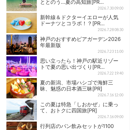
ととのう…夏の高知旅[PR…
2026.7.30 09:00
新幹線＆ドクターイエローが人気
ドーナツとコラボ！？[PR…
2026.7.28 08:30
神戸のおすすめビアガーデン2026
年最新版
2026.7.23 11:00
思い立ったら！神戸の駅近リゾー
トで夏の思い出づくり[PR…
2026.7.22 19:40
夏の新潟、市場ハシゴで海鮮三
昧、魅惑の日本酒三昧[PR]
2026.7.16 12:00
この夏は特急「しおかぜ」に乗っ
て、おトクに四国旅[PR]
2026.7.16 09:00
行列店のパン飲みセットが1100