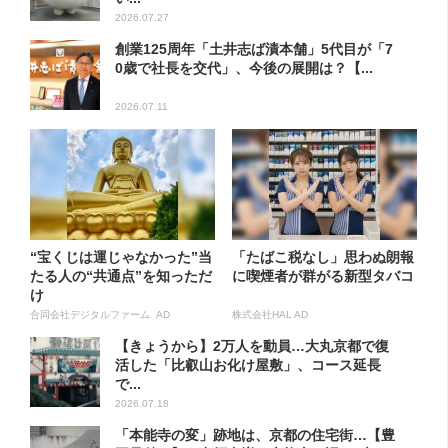
2026.07.27
創業125周年「土井志ば漬本舗」5代目が「7
0歳で社長を交代」、今後の展開は？【...
2026.07.11
“宝くじは運じゃなかった”当
「たばこ税なし」思わぬ朗報
たる人の“共通点”を知っただ
に喫煙者が群がる新型タバコ
け
合同会社デジタルファーム AD
株式会社HAL AD
【きょうから】2万人を動員…大丸京都で復
活した「比叡山お化け屋敷」、コース延長
で...
2026.07.18
「本能寺の変」跡地は、京都の住宅街…【豊