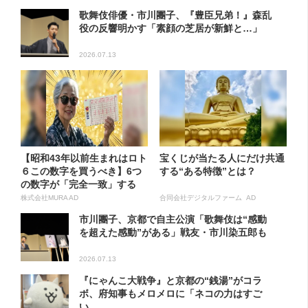
歌舞伎俳優・市川團子、『豊臣兄弟！』森乱
役の反響明かす「素顔の芝居が新鮮と…」
2026.07.13
【昭和43年以前生まれはロト
宝くじが当たる人にだけ共通
６この数字を買うべき】6つ
する“ある特徴”とは？
の数字が「完全一致」する
方...
株式会社MURA AD
合同会社デジタルファーム AD
市川團子、京都で自主公演「歌舞伎は“感動
を超えた感動”がある」戦友・市川染五郎も
2026.07.13
『にゃんこ大戦争』と京都の“銭湯”がコラ
ボ、府知事もメロメロに「ネコの力はすご
い...