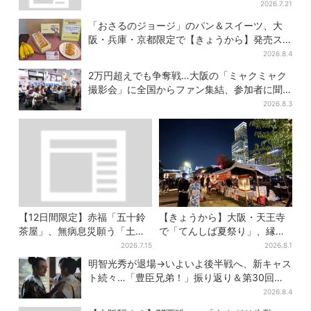
ばず買える「ロッカー」も設置
2026.7.21
「おさるのジョージ」のパン＆スイーツ、大
阪・兵庫・京都限定で【きょうから】発売ス
タート
2026.8.4
2万円超えでも争奪戦…大阪の「ミャクミャク
撮影会」に全国からファン集結、参加者に聞
いた「それでも会いたい理由」
2026.8.3
【12日間限定】赤福「五十鈴
【きょうから】大阪・天王寺
茶屋」、無病息災願う「土用
で「てんしば夏祭り」、縁日
さわ餅」販売スタート 関西8
や盆踊り…涼しいスプラッシ
2026.7.15
2026.8.1
カ所でも買える
ュタイムも！2日間だけ
明智光秀が退場→いよいよ後半戦へ、新キャス
ト続々…「豊臣兄弟！」振り返り＆第30回あ
らすじ
2026.8.4