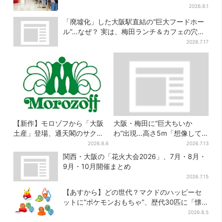
和牛”の当選も
2026.8.1
「廃墟化」した大阪駅直結の“巨大フードホー
ル”…なぜ？ 実は、梅田ランチ＆カフェの穴場
だった
2026.7.17
【新作】モロゾフから「大阪
大阪・梅田に“巨大ちいか
土産」登場、通天閣のサクサ
わ”出現…高さ5m「想像して
クスイーツ 6カ所で順次発売
たより結構デカい」「ちい
2026.8.6
2026.7.13
さ…くはない」
関西・大阪の「花火大会2026」、7月・8月・
9月・10月開催まとめ
2026.7.15
【あすから】どの世代？マクドのハッピーセ
ットに“ポケモンおもちゃ”、歴代30匹に「懐
かしい」と喜びの声
2026.8.5