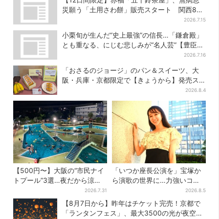
災願う「土用さわ餅」販売スタート 関西8カ
所でも買える
2026.7.15
小栗旬が生んだ“史上最強”の信長…「鎌倉殿」
とも重なる、にじむ悲しみが“名人芸”【豊臣兄
弟】
2026.7.16
「おさるのジョージ」のパン＆スイーツ、大
阪・兵庫・京都限定で【きょうから】発売ス
タート
2026.8.4
【500円〜】大阪の“市民ナイ
「いつか座長公演を」宝塚か
トプール”3選…夜だから涼し
ら演歌の世界に…力強いコブ
い＆コスパ最強
シで聴かせる有沙瞳の目指す
2026.7.31
2026.8.5
道とは
【8月7日から】昨年はチケット完売！京都で
「ランタンフェス」、最大3500の光が夜空