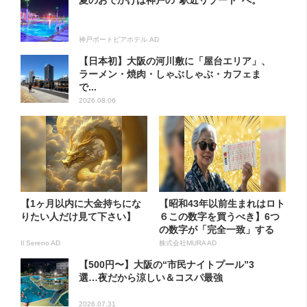
夏のおでかけは神戸の”駅近リゾート”へ。
神戸ポートピアホテル AD
【日本初】大阪の河川敷に「屋台エリア」、
ラーメン・焼肉・しゃぶしゃぶ・カフェま
で...
2026.08.06
【1ヶ月以内に大金持ちにな
【昭和43年以前生まれはロト
りたい人だけ見て下さい】
６この数字を買うべき】6つ
の数字が「完全一致」する
方...
Il Sereno AD
株式会社MURA AD
【500円〜】大阪の“市民ナイトプール”3
選…夜だから涼しい＆コスパ最強
2026.07.31