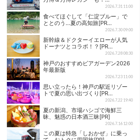
2026.7.31 11:00
食べてほぐして「仁淀ブルー」で
ととのう…夏の高知旅[PR…
2026.7.30 09:00
新幹線＆ドクターイエローが人気
ドーナツとコラボ！？[PR…
2026.7.28 08:30
神戸のおすすめビアガーデン2026
年最新版
2026.7.23 11:00
思い立ったら！神戸の駅近リゾー
トで夏の思い出づくり[PR…
2026.7.22 19:40
夏の新潟、市場ハシゴで海鮮三
昧、魅惑の日本酒三昧[PR]
2026.7.16 12:00
この夏は特急「しおかぜ」に乗っ
て、おトクに四国旅[PR]