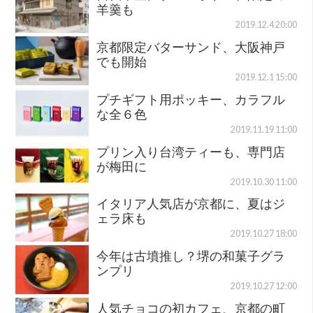
羊羹も
2019.12.4 20:00
京都限定バターサンド、大阪神戸
でも開始
2019.12.1 15:00
プチギフト用ポッキー、カラフル
な全６色
2019.11.19 11:00
プリン入り台湾ティーも、専門店
が梅田に
2019.10.30 11:00
イタリア人気店が京都に、夏はジ
ェラ床も
2019.10.27 18:00
今年は古墳推し？堺の和菓子グラ
ンプリ
2019.10.27 12:00
人気チョコの初カフェ、京都の町