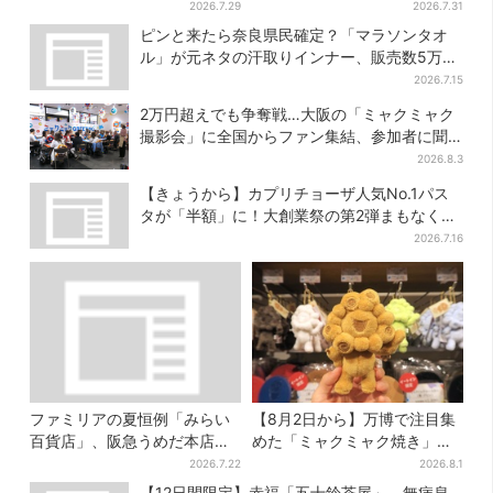
お得に
がアンバサダーに…グループ
2026.7.29
2026.7.31
楽曲ともシンクロ
ピンと来たら奈良県民確定？「マラソンタオ
ル」が元ネタの汗取りインナー、販売数5万枚
突破
2026.7.15
2万円超えでも争奪戦…大阪の「ミャクミャク
撮影会」に全国からファン集結、参加者に聞
いた「それでも会いたい理由」
2026.8.3
【きょうから】カプリチョーザ人気No.1パス
タが「半額」に！大創業祭の第2弾まもなくス
タート
2026.7.16
ファミリアの夏恒例「みらい
【8月2日から】万博で注目集
百貨店」、阪急うめだ本店で
めた「ミャクミャク焼き」初
開幕…限定グッズを大人買い
グッズ化！大阪・梅田だけの
2026.7.22
2026.8.1
する人続出
新商品が登場
【12日間限定】赤福「五十鈴茶屋」、無病息