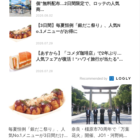
個”無料配布…2日間限定で、ロッテの人気
商...
2026.08.02
【3日間】毎夏恒例「銀だこ祭り」、人気N
o.1メニューがお得に
2026.07.29
【あすから】「コメダ珈琲店」で2年ぶり…
人気フェアが復活！“ハワイ旅行が当たる”...
2026.07.28
Recommended by
毎夏恒例「銀だこ祭り」、人
奈良・橿原市70周年で「万葉
気No.1メニューが3日間だけ
花火」開催、JO1・河野純喜