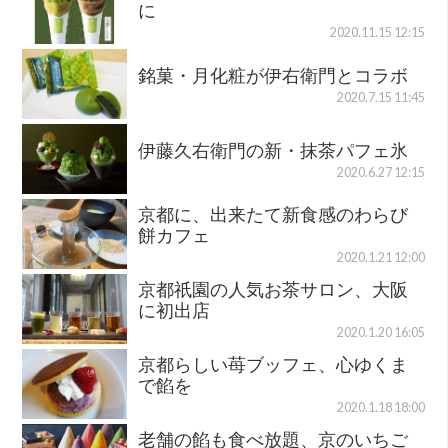
に
2020.11.15 12:15
銘菓・月化粧が伊右衛門とコラボ
2020.7.15 11:45
伊藤久右衛門の新・抹茶パフェ氷
2020.6.27 12:15
京都に、出来たて新食感のわらび
餅カフェ
2020.1.21 12:00
京都祇園の人気お茶サロン、大阪
に初出店
2020.1.20 16:05
京都らしい苺ブッフェ、心ゆくま
で餡を
2020.1.18 18:00
老舗の餡も食べ放題、京のいちご