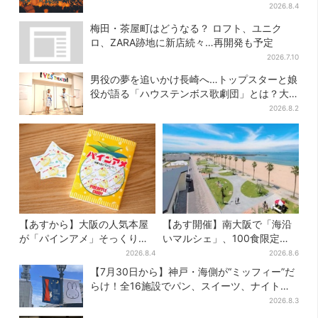
に…会場には縁日も
2026.8.4
梅田・茶屋町はどうなる？ ロフト、ユニク
ロ、ZARA跡地に新店続々…再開発も予定
2026.7.10
男役の夢を追いかけ長崎へ…トップスターと娘
役が語る「ハウステンボス歌劇団」とは？大
阪で初公演開催
2026.8.2
【あすから】大阪の人気本屋
【あす開催】南大阪で「海沿
が「パインアメ」そっくりの
いマルシェ」、100食限定
ブックカバー開発、梅田で先
「たこ飯」のふるまい＆キッ
2026.8.4
2026.8.6
行販売
ズ縁日も
【7月30日から】神戸・海側が“ミッフィー”だ
らけ！全16施設でパン、スイーツ、ナイトマ
ーケットも
2026.8.3