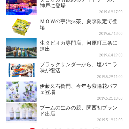
神戸に登場
2019.6.9 17:00
ＭＯＷの宇治抹茶、夏季限定で登
場
2019.6.7 13:00
生タピオカ専門店、河原町三条に
進出
2019.6.4 19:00
ブラックサンダーから、塩バニラ
味が復活
2019.5.29 11:00
伊藤久右衛門、今年も紫陽花パフ
ェ登場
2019.5.21 18:00
ブームの生みの親、関西初ブラン
ド出店
2019.5.19 12:00