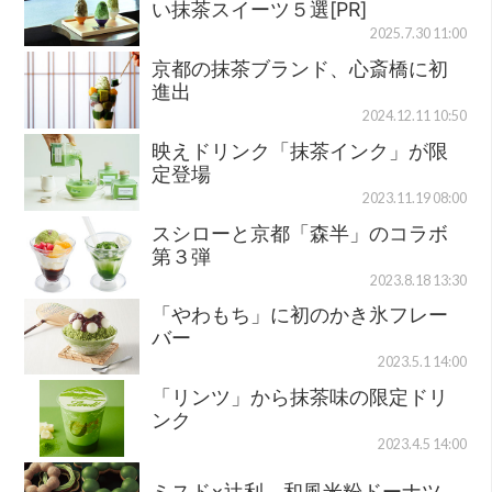
い抹茶スイーツ５選[PR]
2025.7.30 11:00
京都の抹茶ブランド、心斎橋に初
進出
2024.12.11 10:50
映えドリンク「抹茶インク」が限
定登場
2023.11.19 08:00
スシローと京都「森半」のコラボ
第３弾
2023.8.18 13:30
「やわもち」に初のかき氷フレー
バー
2023.5.1 14:00
「リンツ」から抹茶味の限定ドリ
ンク
2023.4.5 14:00
ミスド×辻利、和風米粉ドーナツ