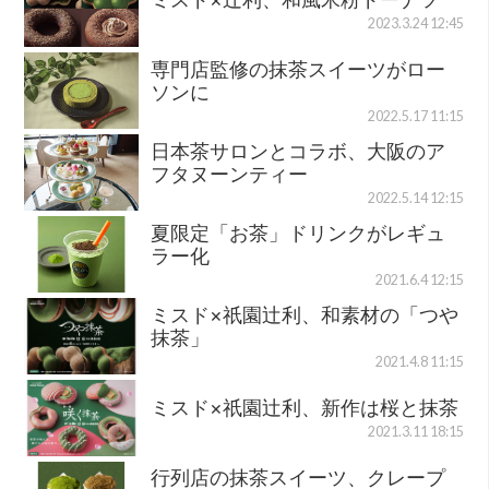
2023.3.24 12:45
専門店監修の抹茶スイーツがロー
ソンに
2022.5.17 11:15
日本茶サロンとコラボ、大阪のア
フタヌーンティー
2022.5.14 12:15
夏限定「お茶」ドリンクがレギュ
ラー化
2021.6.4 12:15
ミスド×祇園辻利、和素材の「つや
抹茶」
2021.4.8 11:15
ミスド×祇園辻利、新作は桜と抹茶
2021.3.11 18:15
行列店の抹茶スイーツ、クレープ