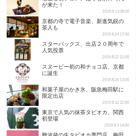
が来た！
2019.9.13 08:00
京都の寺で電子音楽、新進気鋭の
茶人も
2019.8.24 17:00
スターバックス、出店２０周年で
人気投票
2019.8.22 12:00
スヌーピー初の和チョコ店、京都
に誕生
2019.8.20 13:00
和菓子屋のかき氷、阪急梅田駅に
限定出店
2019.8.12 12:00
東京で人気の抹茶タピオカ、関西
初登場
2019.8.9 14:00
難波発の生タピオカ専門店、梅田