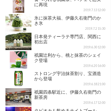
に再現
2019.7.13 12:00
氷に抹茶大福、伊藤久右衛門のか
き氷
2019.7.2 15:30
日本発ティーラテ専門店、関西に
初出店
2019.6.30 12:00
祇園辻利から、桃と抹茶のシェイ
ク登場
2019.6.20 16:00
ストロング宇治抹茶割り、宝酒造
から登場
2019.6.18 21:00
祇園四条駅近に、伊藤久右衛門の
新茶房
2019.6.17 12:00
タピオカも飲めるナイトプール、