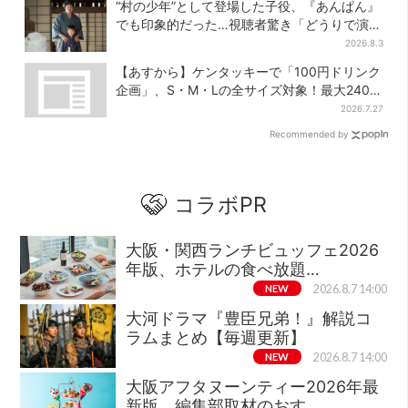
“村の少年”として登場した子役、『あんぱん』
でも印象的だった…視聴者驚き「どうりで演技
上手だと」
2026.8.3
【あすから】ケンタッキーで「100円ドリンク
企画」、S・M・Lの全サイズ対象！最大240円
お得に
2026.7.27
Recommended by
コラボPR
大阪・関西ランチビュッフェ2026
年版、ホテルの食べ放題…
NEW
2026.8.7 14:00
大河ドラマ『豊臣兄弟！』解説コ
ラムまとめ【毎週更新】
NEW
2026.8.7 14:00
大阪アフタヌーンティー2026年最
新版、編集部取材のおす…