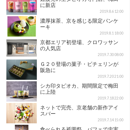
に新店
2019.8.6 12:00
濃厚抹茶、京を感じる限定パンケ
ーキ
2019.8.1 18:00
京都エリア初登場、クロワッサン
の人気店
2019.7.30 08:00
Ｇ２０登場の菓子・ビチェリンが
阪急に
2019.7.20 21:00
シカ印タピオカ、期間限定で梅田
に上陸
2019.7.18 22:00
ネットで完売、京老舗の新作アイ
スバー
2019.7.14 15:00
食べられる祇園祭、パフェで忠実