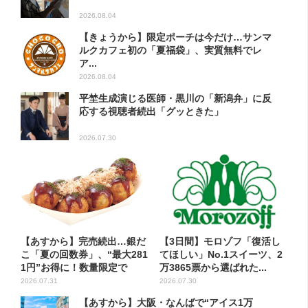
2026.08.04
【きょうから】限定ポーチは今だけ…サンマ
ルクカフェ初の「夏福袋」、実質無料でレ
ア...
2026.08.04
平埜生成演じる医師・黒川の「新潟弁」に反
応する視聴者続出「グッときた」
2026.07.30
【あすから】完売続出…銀だ
【3日間】モロゾフ「復活し
こ「夏の回数券」、“最大281
てほしい」No.1スイーツ、2
1円”お得に！数量限定で
万3865票から選ばれた...
2026.07.31
2026.07.30
【あすから】大阪・なんばで“アイス1万