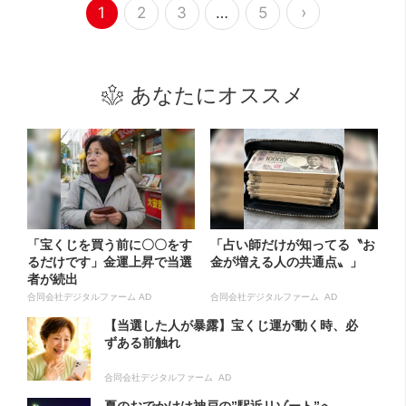
›
1
2
3
…
5
あなたにオススメ
「宝くじを買う前に〇〇をす
「占い師だけが知ってる〝お
るだけです」金運上昇で当選
金が増える人の共通点〟」
者が続出
合同会社デジタルファーム AD
合同会社デジタルファーム AD
【当選した人が暴露】宝くじ運が動く時、必
ずある前触れ
合同会社デジタルファーム AD