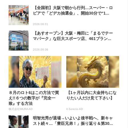
【全国初】大阪で朝から行列…スーパー・ロ
ピアで「どデカ抽選会」、開始30分で“1...
2026.08.01
【あすオープン】大阪・梅田に「まるでテー
マパーク」な巨大スポーツ店、461ブラン...
2026.08.06
８月のロト6はこの方法で買
【1ヶ月以内に大金持ちにな
え!!６つの数字が『完全一
りたい人だけ見て下さい】
致』する方法
株式会社MURA AD
Il Sereno AD
明智光秀が退場→いよいよ後半戦へ、新キャ
スト続々…「豊臣兄弟！」振り返り＆第30...