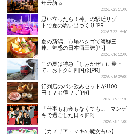
年最新版
2026.7.23 11:00
思い立ったら！神戸の駅近リゾー
トで夏の思い出づくり[PR…
2026.7.22 19:40
夏の新潟、市場ハシゴで海鮮三
昧、魅惑の日本酒三昧[PR]
2026.7.16 12:00
この夏は特急「しおかぜ」に乗っ
て、おトクに四国旅[PR]
2026.7.16 09:00
行列店のパン飲みセットが1100
円！？お得ワザ[PR]
2026.7.9 11:30
「仕事もお金もなくても…」マンゲ
キで過ごした日々[PR]
2026.7.8 17:00
【カメリア・マキの魔女占い】