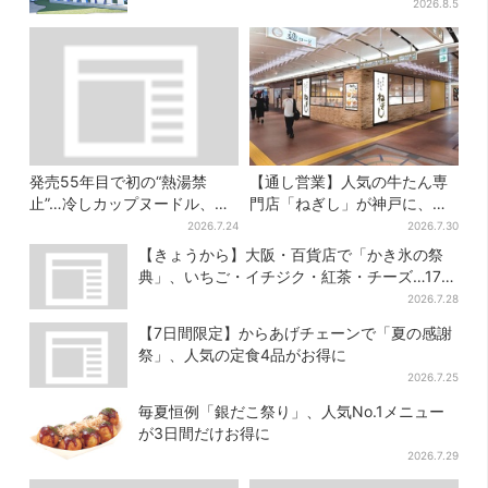
円
2026.8.5
発売55年目で初の“熱湯禁
【通し営業】人気の牛たん専
止”…冷しカップヌードル、公
門店「ねぎし」が神戸に、
式に聞いたおいしい作り方を
「想像しただけでお腹空
2026.7.24
2026.7.30
実践してみた
く…」SNSで喜びの声
【きょうから】大阪・百貨店で「かき氷の祭
典」、いちご・イチジク・紅茶・チーズ…17店
舗のメニュー集結
2026.7.28
【7日間限定】からあげチェーンで「夏の感謝
祭」、人気の定食4品がお得に
2026.7.25
毎夏恒例「銀だこ祭り」、人気No.1メニュー
が3日間だけお得に
2026.7.29