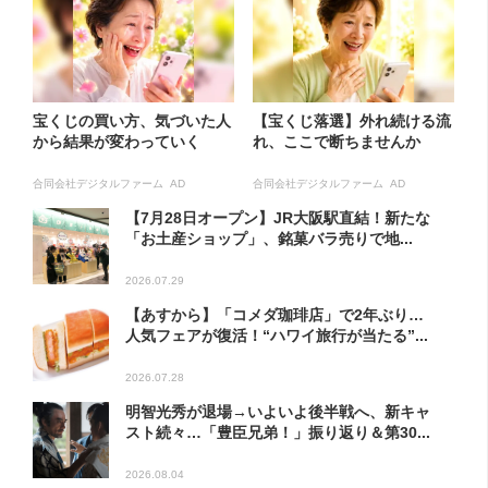
宝くじの買い方、気づいた人
【宝くじ落選】外れ続ける流
から結果が変わっていく
れ、ここで断ちませんか
合同会社デジタルファーム AD
合同会社デジタルファーム AD
【7月28日オープン】JR大阪駅直結！新たな
「お土産ショップ」、銘菓バラ売りで地...
2026.07.29
【あすから】「コメダ珈琲店」で2年ぶり…
人気フェアが復活！“ハワイ旅行が当たる”...
2026.07.28
明智光秀が退場→いよいよ後半戦へ、新キャ
スト続々…「豊臣兄弟！」振り返り＆第30...
2026.08.04