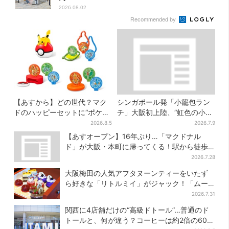
2026.08.02
Recommended by
【あすから】どの世代？マク
シンガポール発「小籠包ラン
ドのハッピーセットに“ポケモ
チ」大阪初上陸、“虹色の小籠
ンおもちゃ”、歴代30匹に「懐
包”で行列…1000円以下メニュ
2026.8.5
2026.7.9
かしい」と喜びの声
ーが充実
【あすオープン】16年ぶり…「マクドナル
ド」が大阪・本町に帰ってくる！駅から徒歩1
分＆23時まで
2026.7.28
大阪梅田の人気アフタヌーンティーをいたず
ら好きな「リトルミイ」がジャック！「ムー
ミン」たちとバカンスへ
2026.7.31
関西に4店舗だけの“高級ドトール”…普通のド
トールと、何が違う？コーヒーは約2倍の600