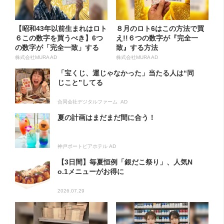
【昭和43年以前生まれはロト
８月のロト6はこの方法で買
６この数字を買うべき】6つ
え!!６つの数字が『完全一
の数字が「完全一致」する
致』する方法
方...
株式会社MURA AD
株式会社MURA AD
「宝くじ、運じゃなかった」当たる人は“同
じこと”してる
合同会社デジタルファーム AD
夏の計画はまだまだ間に合う！
神戸ポートピアホテル AD
【3日間】毎夏恒例「銀だこ祭り」、人気N
o.1メニューがお得に
2026.07.29