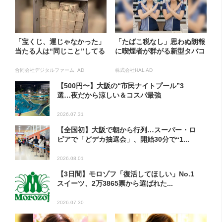
「宝くじ、運じゃなかった」
「たばこ税なし」思わぬ朗報
当たる人は“同じこと”してる
に喫煙者が群がる新型タバコ
合同会社デジタルファーム AD
株式会社HAL AD
【500円〜】大阪の“市民ナイトプール”3
選…夜だから涼しい＆コスパ最強
2026.07.31
【全国初】大阪で朝から行列…スーパー・ロ
ピアで「どデカ抽選会」、開始30分で“1...
2026.08.01
【3日間】モロゾフ「復活してほしい」No.1
スイーツ、2万3865票から選ばれた...
2026.07.30