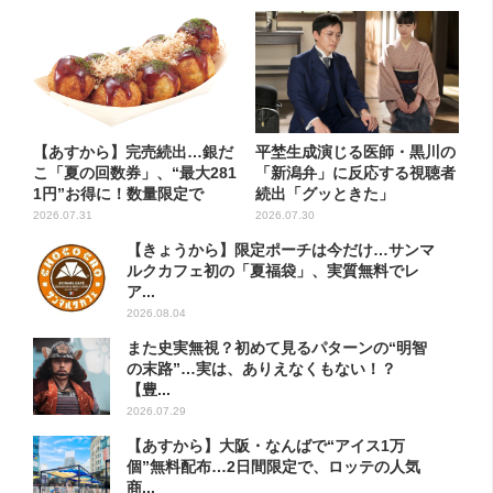
【あすから】完売続出…銀だ
平埜生成演じる医師・黒川の
こ「夏の回数券」、“最大281
「新潟弁」に反応する視聴者
1円”お得に！数量限定で
続出「グッときた」
2026.07.31
2026.07.30
【きょうから】限定ポーチは今だけ…サンマ
ルクカフェ初の「夏福袋」、実質無料でレ
ア...
2026.08.04
また史実無視？初めて見るパターンの“明智
の末路”…実は、ありえなくもない！？
【豊...
2026.07.29
【あすから】大阪・なんばで“アイス1万
個”無料配布…2日間限定で、ロッテの人気
商...