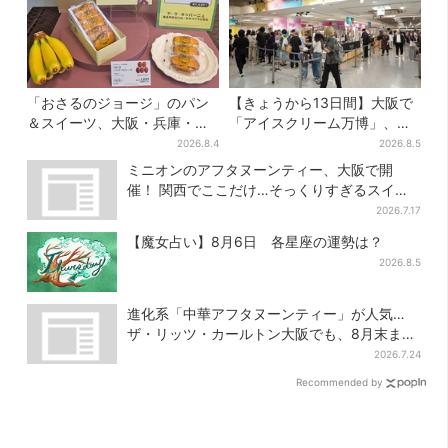
「おさるのジョージ」のパン
【きょうから13日間】大阪で
＆スイーツ、大阪・兵庫・京
「アイスクリーム万博」、全
都限定で【きょうから】発売
国34ブランド・100種超…初
2026.8.4
2026.8.5
スタート
登場の「チョコソフト」に行
ミニオンのアフタヌーンティー、大阪で開
列
催！ 関西でここだけ…そっくりすぎるスイー
ツも
2026.7.17
【魔女占い】8月6日 各星座の運勢は？
2026.8.5
進化系「中華アフタヌーンティー」が人気…
ザ・リッツ・カールトン大阪でも、8月末まで
開催
2026.7.24
Recommended by