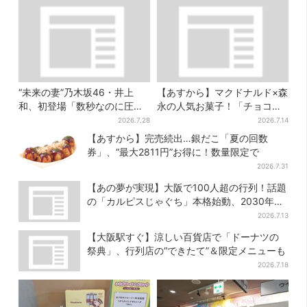
“未来の妻”乃木坂46・井上
【あすから】マクドナルド×森
和、初登場「数秒なのに圧
永の人気お菓子！「チョコボ
巻」…「豊臣兄弟！」第30回
ール」「ミルクキャラメル」
2026.7.28
2026.7.14
あらすじ・清須会議
があのスイーツに変身…6年ぶ
【あすから】完売続出…銀だこ「夏の回数
り復活シェイクも
券」、“最大2811円”お得に！数量限定で
2026.7.31
【あの夢が実現】大阪で100人超の行列！話題
の「カルピスじゃぐち」本格始動、2030年ま
でに1000台へ
2026.7.13
【大阪駅すぐ】涼しい百貨店で「ドーナツの
祭典」、行列店の“できたて”＆限定メニューも
2026.7.18