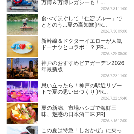
万博＆万博レガシーも！…
2026.7.31 11:00
食べてほぐして「仁淀ブルー」で
ととのう…夏の高知旅[PR…
2026.7.30 09:00
新幹線＆ドクターイエローが人気
ドーナツとコラボ！？[PR…
2026.7.28 08:30
神戸のおすすめビアガーデン2026
年最新版
2026.7.23 11:00
思い立ったら！神戸の駅近リゾー
トで夏の思い出づくり[PR…
2026.7.22 19:40
夏の新潟、市場ハシゴで海鮮三
昧、魅惑の日本酒三昧[PR]
2026.7.16 12:00
この夏は特急「しおかぜ」に乗っ