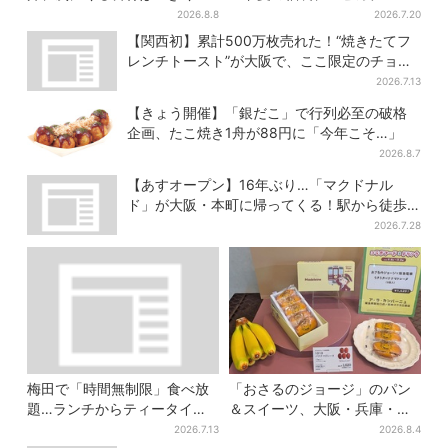
げ」？ お菓子もヒット、購入
のポテトタイマー」などグッ
2026.8.8
2026.7.20
者9割超が女性
ズ3品＆商品券付きで3900円
【関西初】累計500万枚売れた！“焼きたてフ
レンチトースト”が大阪で、ここ限定のチョコ
メニューも
2026.7.13
【きょう開催】「銀だこ」で行列必至の破格
企画、たこ焼き1舟が88円に「今年こそ…」
2026.8.7
【あすオープン】16年ぶり…「マクドナル
ド」が大阪・本町に帰ってくる！駅から徒歩1
分＆23時まで
2026.7.28
梅田で「時間無制限」食べ放
「おさるのジョージ」のパン
題…ランチからティータイム
＆スイーツ、大阪・兵庫・京
までノンストップで約60種を
都限定で【きょうから】発売
2026.7.13
2026.8.4