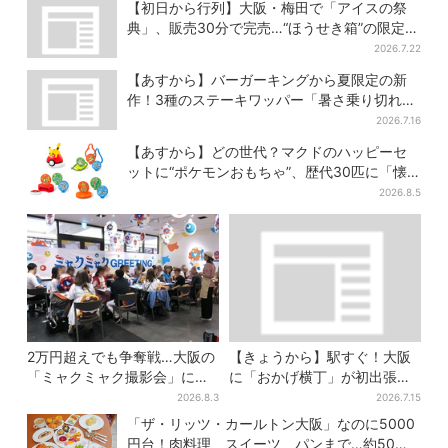
満喫
スタート
【初日から行列】大阪・梅田で「アイスの祭
典」、販売30分で完売…“ほうせき箱”の限定メ
ニューも
2026.7.22
【あすから】バーガーキングから夏限定の新
作！3種のステーキワッパー「暑さ乗り切れそ
う」と話題に
2026.7.16
【あすから】どの世代？マクドのハッピーセ
ットに“ポケモンおもちゃ”、歴代30匹に「懐
かしい」と喜びの声
2026.8.5
2万円超えでも争奪戦…大阪の
【きょうから】駅すぐ！大阪
「ミャクミャク撮影会」に全
に「おかげ横丁」が初出張、
国からファン集結、参加者に
現地グルメに初日から行列…
2026.8.3
2026.7.15
聞いた「それでも会いたい理
お目当ては？
「ザ・リッツ・カールトン大阪」なのに5000
由」
円台！肉料理、スイーツ、パンまで…約50種