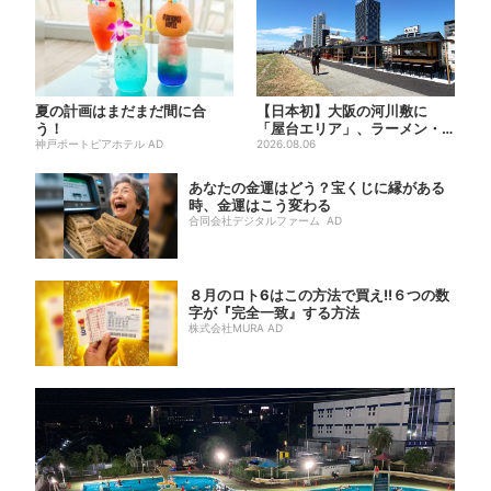
夏の計画はまだまだ間に合
【日本初】大阪の河川敷に
う！
「屋台エリア」、ラーメン・
神戸ポートピアホテル AD
焼肉・しゃぶしゃぶ・カフェ
2026.08.06
まで...
あなたの金運はどう？宝くじに縁がある
時、金運はこう変わる
合同会社デジタルファーム AD
８月のロト6はこの方法で買え!!６つの数
字が『完全一致』する方法
株式会社MURA AD