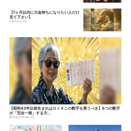
【1ヶ月以内に大金持ちになりたい人だけ
見て下さい】
Il Sereno AD
【昭和43年以前生まれはロト６この数字を買うべき】6つの数字
が「完全一致」する方...
株式会社MURA AD