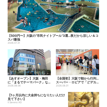
【500円〜】大阪の“市民ナイトプール”3選…夜だから涼しい＆コ
スパ最強
2026.07.31
【あすオープン】大阪・梅田
【全国初】大阪で朝から行列…
に「まるでテーマパーク」な
スーパー・ロピアで「どデカ
巨大スポーツ店、461ブラン...
2026.08.06
抽選会」、開始30分で“1...
2026.08.01
【1ヶ月以内に大金持ちになりたい人だけ
見て下さい】
Il Sereno AD