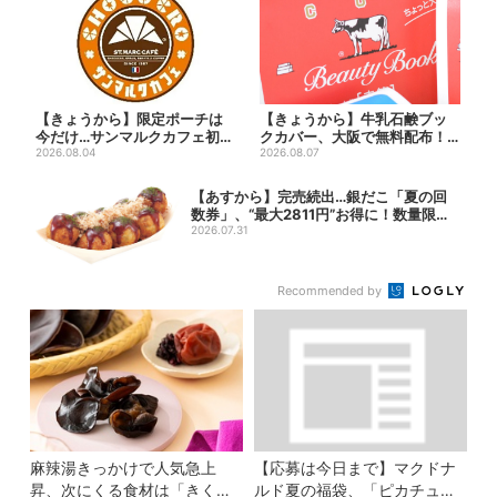
【きょうから】限定ポーチは
【きょうから】牛乳石鹸ブッ
今だけ…サンマルクカフェ初の
クカバー、大阪で無料配布！
「夏福袋」、実質無料でレア...
2026.08.04
先着1000名に「牛のカー...
2026.08.07
【あすから】完売続出…銀だこ「夏の回
数券」、“最大2811円”お得に！数量限定
で
2026.07.31
Recommended by
麻辣湯きっかけで人気急上
【応募は今日まで】マクドナ
昇、次にくる食材は「きくら
ルド夏の福袋、「ピカチュウ