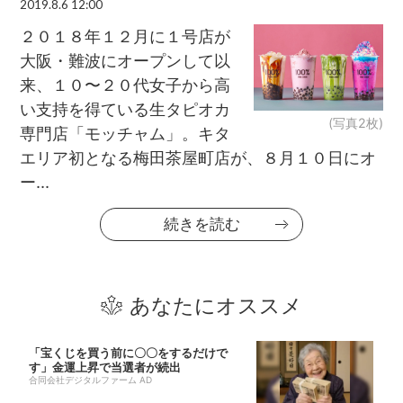
2019.8.6 12:00
２０１８年１２月に１号店が
大阪・難波にオープンして以
来、１０〜２０代女子から高
い支持を得ている生タピオカ
(写真2枚)
専門店「モッチャム」。キタ
エリア初となる梅田茶屋町店が、８月１０日にオ
ー...
続きを読む
あなたにオススメ
「宝くじを買う前に〇〇をするだけで
す」金運上昇で当選者が続出
合同会社デジタルファーム AD