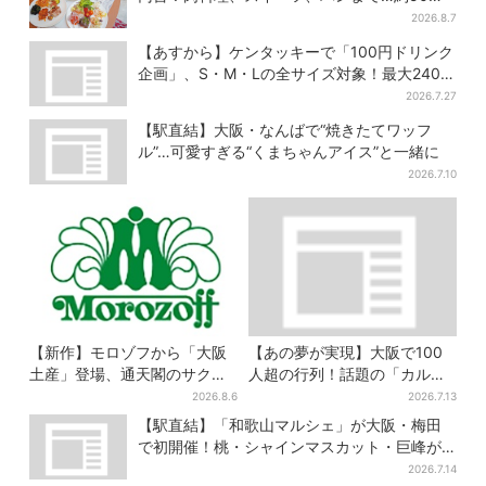
類が食べ放題
2026.8.7
【あすから】ケンタッキーで「100円ドリンク
企画」、S・M・Lの全サイズ対象！最大240円
お得に
2026.7.27
【駅直結】大阪・なんばで“焼きたてワッフ
ル”…可愛すぎる“くまちゃんアイス”と一緒に
2026.7.10
【新作】モロゾフから「大阪
【あの夢が実現】大阪で100
土産」登場、通天閣のサクサ
人超の行列！話題の「カルピ
クスイーツ 6カ所で順次発売
スじゃぐち」本格始動、2030
2026.8.6
2026.7.13
年までに1000台へ
【駅直結】「和歌山マルシェ」が大阪・梅田
で初開催！桃・シャインマスカット・巨峰が
ずらり
2026.7.14