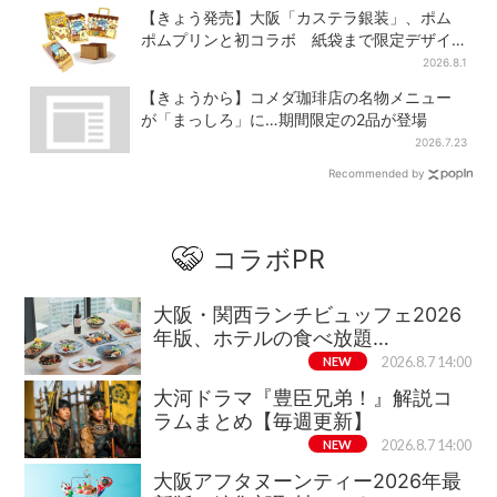
【きょう発売】大阪「カステラ銀装」、ポム
ポムプリンと初コラボ 紙袋まで限定デザイ
ンに
2026.8.1
【きょうから】コメダ珈琲店の名物メニュー
が「まっしろ」に…期間限定の2品が登場
2026.7.23
Recommended by
コラボPR
大阪・関西ランチビュッフェ2026
年版、ホテルの食べ放題…
NEW
2026.8.7 14:00
大河ドラマ『豊臣兄弟！』解説コ
ラムまとめ【毎週更新】
NEW
2026.8.7 14:00
大阪アフタヌーンティー2026年最