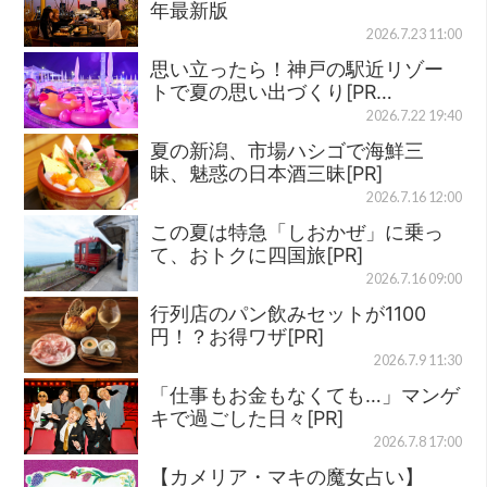
年最新版
2026.7.23 11:00
思い立ったら！神戸の駅近リゾー
トで夏の思い出づくり[PR…
2026.7.22 19:40
夏の新潟、市場ハシゴで海鮮三
昧、魅惑の日本酒三昧[PR]
2026.7.16 12:00
この夏は特急「しおかぜ」に乗っ
て、おトクに四国旅[PR]
2026.7.16 09:00
行列店のパン飲みセットが1100
円！？お得ワザ[PR]
2026.7.9 11:30
「仕事もお金もなくても…」マンゲ
キで過ごした日々[PR]
2026.7.8 17:00
【カメリア・マキの魔女占い】