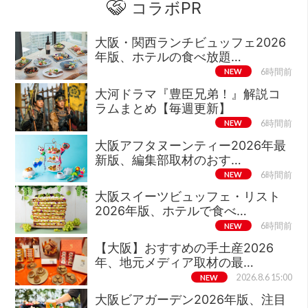
コラボPR
大阪・関西ランチビュッフェ2026
年版、ホテルの食べ放題…
NEW
6時間前
大河ドラマ『豊臣兄弟！』解説コ
ラムまとめ【毎週更新】
NEW
6時間前
大阪アフタヌーンティー2026年最
新版、編集部取材のおす…
NEW
6時間前
大阪スイーツビュッフェ・リスト
2026年版、ホテルで食べ…
NEW
6時間前
【大阪】おすすめの手土産2026
年、地元メディア取材の最…
NEW
2026.8.6 15:00
大阪ビアガーデン2026年版、注目