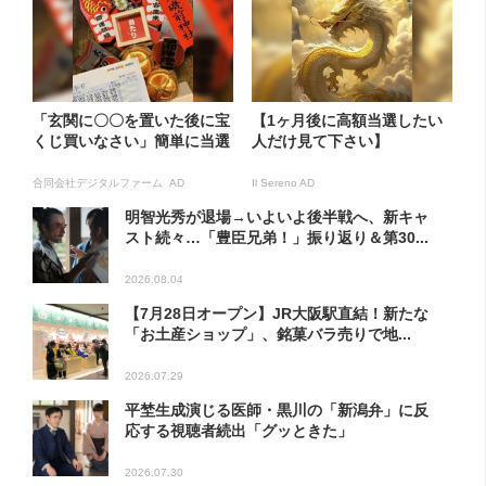
「玄関に〇〇を置いた後に宝
【1ヶ月後に高額当選したい
くじ買いなさい」簡単に当選
人だけ見て下さい】
合同会社デジタルファーム AD
Il Sereno AD
明智光秀が退場→いよいよ後半戦へ、新キャ
スト続々…「豊臣兄弟！」振り返り＆第30...
2026.08.04
【7月28日オープン】JR大阪駅直結！新たな
「お土産ショップ」、銘菓バラ売りで地...
2026.07.29
平埜生成演じる医師・黒川の「新潟弁」に反
応する視聴者続出「グッときた」
2026.07.30