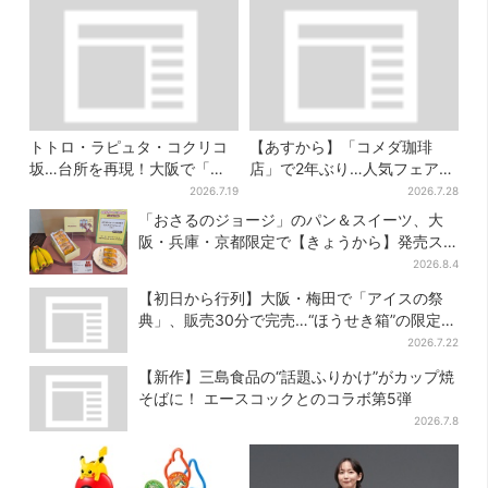
トトロ・ラピュタ・コクリコ
【あすから】「コメダ珈琲
坂…台所を再現！大阪で「ジ
店」で2年ぶり…人気フェアが
ブリ」の世界に浸れる 「食」
復活！“ハワイ旅行が当た
2026.7.19
2026.7.28
の展示とは？
る”キャンペーンも
「おさるのジョージ」のパン＆スイーツ、大
阪・兵庫・京都限定で【きょうから】発売ス
タート
2026.8.4
【初日から行列】大阪・梅田で「アイスの祭
典」、販売30分で完売…“ほうせき箱”の限定メ
ニューも
2026.7.22
【新作】三島食品の“話題ふりかけ”がカップ焼
そばに！ エースコックとのコラボ第5弾
2026.7.8