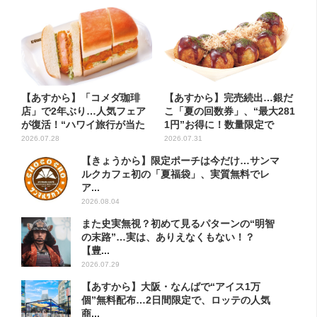
【あすから】「コメダ珈琲
【あすから】完売続出…銀だ
店」で2年ぶり…人気フェア
こ「夏の回数券」、“最大281
が復活！“ハワイ旅行が当た
1円”お得に！数量限定で
る”...
2026.07.28
2026.07.31
【きょうから】限定ポーチは今だけ…サンマ
ルクカフェ初の「夏福袋」、実質無料でレ
ア...
2026.08.04
また史実無視？初めて見るパターンの“明智
の末路”…実は、ありえなくもない！？
【豊...
2026.07.29
【あすから】大阪・なんばで“アイス1万
個”無料配布…2日間限定で、ロッテの人気
商...