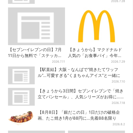
舗のメニュー集結
2026.7.28
【セブン‐イレブンの日】7月
【きょうから】マクドナルド
11日から無料で「ステッカ
人気の「お食事パイ」今年も
ー」もらえる！おにぎり・配
登場、熱々とろ～り夏限定メ
2026.7.11
2026.7.29
送トラックなど全4種…店頭で
ニュー
【駅直結】大阪・なんばで“焼きたてワッフ
先着100枚
ル”…可愛すぎる“くまちゃんアイス”と一緒に
2026.7.10
【きょうから3日間】セブンイレブンで「焼き
立てパンセール」、人気シリーズがお得に…チ
ョコクッキーも対象
2026.7.18
【8月8日】「銀だこの日」1日だけの破格企
画、たこ焼き1舟が88円に…先着88名限り
2026.8.2