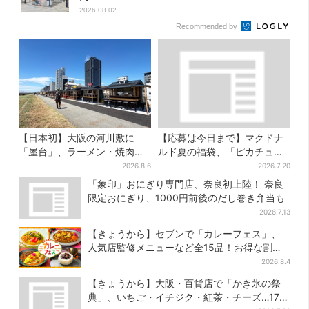
2026.08.02
Recommended by
【日本初】大阪の河川敷に
【応募は今日まで】マクドナ
「屋台」、ラーメン・焼肉・
ルド夏の福袋、「ピカチュウ
しゃぶしゃぶ・カフェまで…
のポテトタイマー」などグッ
2026.8.6
2026.7.20
22店舗がオープン
ズ3品＆商品券付きで3900円
「象印」おにぎり専門店、奈良初上陸！ 奈良
限定おにぎり、1000円前後のだし巻き弁当も
2026.7.13
【きょうから】セブンで「カレーフェス」、
人気店監修メニューなど全15品！お得な割引
キャンペーンは2週間だけ
2026.8.4
【きょうから】大阪・百貨店で「かき氷の祭
典」、いちご・イチジク・紅茶・チーズ…17店