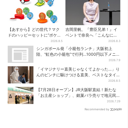
【あすから】どの世代？マク
吉岡里帆、『豊臣兄弟！』イ
ドのハッピーセットに“ポケモ
ベントで奈良へ「こんなに楽
ンおもちゃ”、歴代30匹に「懐
しんでもらえてうれしい」
2026.8.5
2026.8.3
かしい」と喜びの声
シンガポール発「小籠包ランチ」大阪初上
陸、“虹色の小籠包”で行列…1000円以下メニ
ューが充実
2026.7.9
「イマジナリー直美じゃなくてよかった…」り
んのピンチに駆けつける直美、ベストなタイ
ミングに視聴者歓喜
2026.8.5
【7月28日オープン】JR大阪駅直結！新たな
「お土産ショップ」、銘菓バラ売りで地元民
の“おやつ調達”にも
2026.7.29
Recommended by