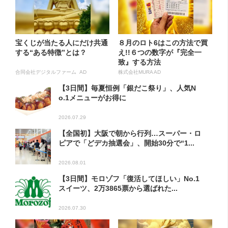
宝くじが当たる人にだけ共通
８月のロト6はこの方法で買
する“ある特徴”とは？
え!!６つの数字が『完全一
致』する方法
合同会社デジタルファーム AD
株式会社MURA AD
【3日間】毎夏恒例「銀だこ祭り」、人気N
o.1メニューがお得に
2026.07.29
【全国初】大阪で朝から行列…スーパー・ロ
ピアで「どデカ抽選会」、開始30分で“1...
2026.08.01
【3日間】モロゾフ「復活してほしい」No.1
スイーツ、2万3865票から選ばれた...
2026.07.30