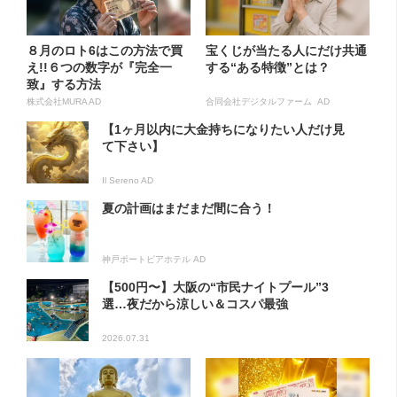
８月のロト6はこの方法で買
宝くじが当たる人にだけ共通
え!!６つの数字が『完全一
する“ある特徴”とは？
致』する方法
株式会社MURA AD
合同会社デジタルファーム AD
【1ヶ月以内に大金持ちになりたい人だけ見
て下さい】
Il Sereno AD
夏の計画はまだまだ間に合う！
神戸ポートピアホテル AD
【500円〜】大阪の“市民ナイトプール”3
選…夜だから涼しい＆コスパ最強
2026.07.31