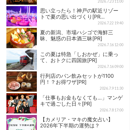
2026.7.23 11:00
思い立ったら！神戸の駅近リゾー
トで夏の思い出づくり[PR…
2026.7.22 19:40
夏の新潟、市場ハシゴで海鮮三
昧、魅惑の日本酒三昧[PR]
2026.7.16 12:00
この夏は特急「しおかぜ」に乗っ
て、おトクに四国旅[PR]
2026.7.16 09:00
行列店のパン飲みセットが1100
円！？お得ワザ[PR]
2026.7.9 11:30
「仕事もお金もなくても…」マンゲ
キで過ごした日々[PR]
2026.7.8 17:00
【カメリア・マキの魔女占い】
2026年下半期の運勢は？