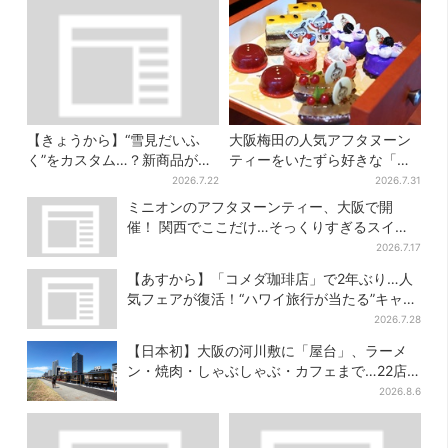
【きょうから】“雪見だいふ
大阪梅田の人気アフタヌーン
く”をカスタム…？新商品が初
ティーをいたずら好きな「リ
登場！阪急うめだ「アイスフ
トルミイ」がジャック！「ム
2026.7.22
2026.7.31
ェス」で6日間だけ
ーミン」たちとバカンスへ
ミニオンのアフタヌーンティー、大阪で開
催！ 関西でここだけ…そっくりすぎるスイー
ツも
2026.7.17
【あすから】「コメダ珈琲店」で2年ぶり…人
気フェアが復活！“ハワイ旅行が当たる”キャン
ペーンも
2026.7.28
【日本初】大阪の河川敷に「屋台」、ラーメ
ン・焼肉・しゃぶしゃぶ・カフェまで…22店
舗がオープン
2026.8.6