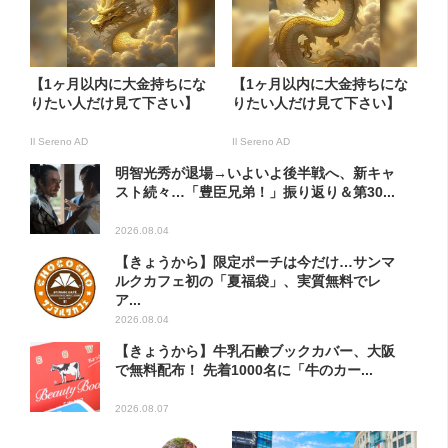
【1ヶ月以内に大金持ちにな
【1ヶ月以内に大金持ちにな
りたい人だけ見て下さい】
りたい人だけ見て下さい】
Il Sereno AD
Il Sereno AD
明智光秀が退場→いよいよ後半戦へ、新キャ
スト続々…「豊臣兄弟！」振り返り＆第30...
2026.08.04
【きょうから】限定ポーチは今だけ…サンマ
ルクカフェ初の「夏福袋」、実質無料でレ
ア...
2026.08.04
【きょうから】牛乳石鹸ブックカバー、大阪
で無料配布！ 先着1000名に「牛のカー...
2026.08.07