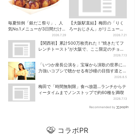
毎夏恒例「銀だこ祭り」、人
【大阪駅直結】梅田の「りく
気No.1メニューが3日間だけ
ろーおじさん」がリニューア
お得に
ル！チーズケーキ以外も充
2026.7.29
2026.7.21
実…並ばず買える「ロッカ
【関西初】累計500万枚売れた！“焼きたてフ
ー」も設置
レンチトースト”が大阪で、ここ限定のチョコ
メニューも
2026.7.13
「いつか座長公演を」宝塚から演歌の世界に…
力強いコブシで聴かせる有沙瞳の目指す道と
は
2026.8.5
梅田で「時間無制限」食べ放題…ランチからテ
ィータイムまでノンストップで約60種を満喫
2026.7.13
Recommended by
コラボPR