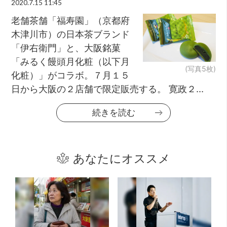
2020.7.15 11:45
老舗茶舗「福寿園」（京都府
木津川市）の日本茶ブランド
「伊右衛門」と、大阪銘菓
「みるく饅頭月化粧（以下月
(写真5枚)
化粧）」がコラボ。７月１５
日から大阪の２店舗で限定販売する。 寛政２...
続きを読む
あなたにオススメ