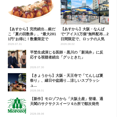
【あすから】完売続出…銀だ
【あすから】大阪・なんば
こ「夏の回数券」、“最大281
で“アイス1万個”無料配布…2
1円”お得に！数量限定で
日間限定で、ロッテの人気
商...
2026.07.31
2026.08.02
平埜生成演じる医師・黒川の「新潟弁」に反
応する視聴者続出「グッときた」
2026.07.30
【きょうから】大阪・天王寺で「てんしば夏
祭り」、縁日や盆踊り…涼しいスプラッシ
ュ...
2026.08.01
【新作】モロゾフから「大阪土産」登場、通
天閣のサクサクスイーツ 6カ所で順次発売
2026.08.06