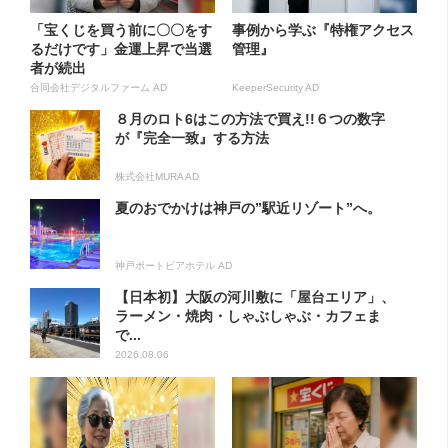
「宝くじを買う前に〇〇をす
事例から学ぶ『特権アクセス
るだけです」金運上昇で当選
管理』
者が続出
合同会社デジタルファーム AD
KeeperSecurity AD
８月のロト6はこの方法で買え!!６つの数字
が『完全一致』する方法
株式会社MURA AD
夏のおでかけは神戸の”駅近リゾート”へ。
神戸ポートピアホテル AD
【日本初】大阪の河川敷に「屋台エリア」、
ラーメン・焼肉・しゃぶしゃぶ・カフェま
で...
2026.08.06