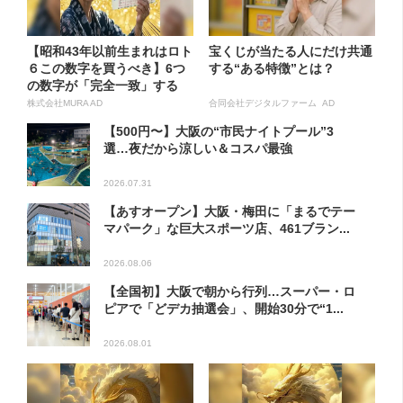
【昭和43年以前生まれはロト
宝くじが当たる人にだけ共通
６この数字を買うべき】6つ
する“ある特徴”とは？
の数字が「完全一致」する
方...
株式会社MURA AD
合同会社デジタルファーム AD
【500円〜】大阪の“市民ナイトプール”3
選…夜だから涼しい＆コスパ最強
2026.07.31
【あすオープン】大阪・梅田に「まるでテー
マパーク」な巨大スポーツ店、461ブラン...
2026.08.06
【全国初】大阪で朝から行列…スーパー・ロ
ピアで「どデカ抽選会」、開始30分で“1...
2026.08.01