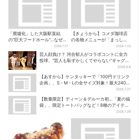
「廃墟化」した大阪駅直結
【きょうから】コメダ珈琲店
の“巨大フードホール”…なぜ？
の名物メニューが「まっし
実は、梅田ランチ＆カフェの
ろ」に…期間限定の2品が登場
2026.7.17
2026.7.23
穴場だった
芸人顔負け？ 河合郁人がコラボコントに全力
投球、“芸人も恥ずかしくてやらない”ギャグに
も挑戦
2026.8.8
【あすから】ケンタッキーで「100円ドリンク
企画」、S・M・Lの全サイズ対象！最大240円
お得に
2026.7.27
【数量限定】ディーン＆デルーカ初…「夏の福
袋」、限定トートバッグなど！8種のアイテム
が勢ぞろい
2026.7.26