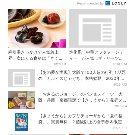
Recommended by
麻辣湯きっかけで人気急上
進化系「中華アフタヌーンテ
昇、次にくる食材は「きくら
ィー」が人気…ザ・リッツ・
げ」？ お菓子もヒット、購入
カールトン大阪でも、8月末ま
2026.8.8
2026.7.24
者9割超が女性
で開催
【あの夢が実現】大阪で100人超の行列！話題
の「カルピスじゃぐち」本格始動、2030年ま
でに1000台へ
2026.7.13
「おさるのジョージ」のパン＆スイーツ、大
阪・兵庫・京都限定で【きょうから】発売ス
タート
2026.8.4
【きょうから】カプリチョーザから「夏の福
袋」、実質無料…？値段以上の食事券＆限定ア
イテム付き
2026.7.31