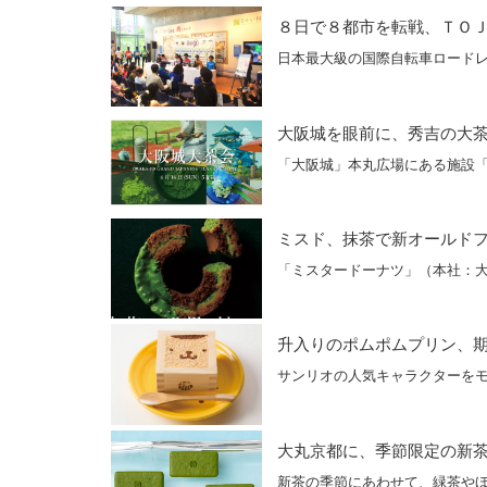
８日で８都市を転戦、ＴＯ
日本最大級の国際自転車ロードレ
大阪城を眼前に、秀吉の大
「大阪城」本丸広場にある施設「
ミスド、抹茶で新オールド
「ミスタードーナツ」（本社：
升入りのポムポムプリン、
サンリオの人気キャラクターを
大丸京都に、季節限定の新
新茶の季節にあわせて、緑茶や