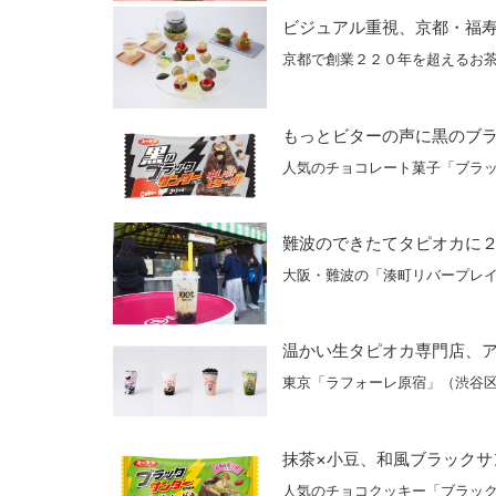
ビジュアル重視、京都・福
京都で創業２２０年を超えるお
もっとビターの声に黒のブ
人気のチョコレート菓子「ブラ
難波のできたてタピオカに
大阪・難波の「湊町リバープレ
温かい生タピオカ専門店、
東京「ラフォーレ原宿」（渋谷
抹茶×小豆、和風ブラックサ
人気のチョコクッキー「ブラッ