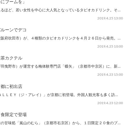
外にブームを」
れるほど、若い女性を中心に大人気となっているタピオカドリンク。そ…
2019.4.25 13:00
バルーンでデコ
大阪府吹田市）が、４種類のタピオカドリンクを４月２６日から発売。…
2019.4.25 10:00
抹茶カクテル
府羽曳野市）が運営する梅体験専門店「蝶矢」（京都市中京区）に、新…
2019.4.23 15:00
京都に初出店
ＡＬＬＥＹ（ジ・アレイ）」が京都に初登場。外国人観光客も多く訪…
2019.4.23 12:00
０食限定で登場
業の甘味処「嵐山のむら」（京都市右京区）から、１日限定２０食のプ…