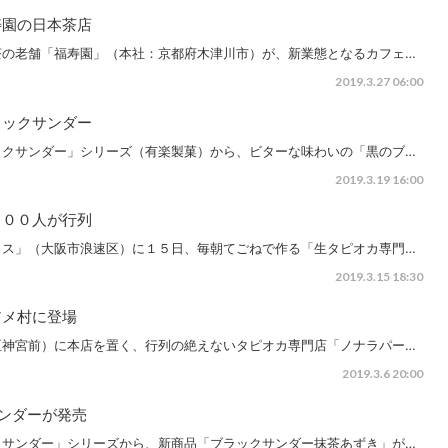
寿園の日本茶店
茶の老舗「福寿園」（本社：京都府木津川市）が、新業態となるカフェ…
2019.3.27 06:00
ラックサンダー
ックサンダー」シリーズ（有楽製菓）から、ビターな味わいの「黒のブ…
2019.3.19 16:00
２００人が行列
イス」（大阪市浪速区）に１５日、毎朝てごねで作る「生タピオカ専門…
2019.3.15 18:30
アメ村に登場
区神宮前）に本店を置く、行列の絶えないタピオカ専門店「ノナラパー…
2019.3.6 20:00
ンダーが発売
クサンダー」シリーズから、新商品「ブラックサンダー抹茶あずき」が…