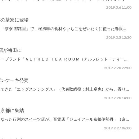
2019.3.6 11:00
都の茶寮に登場
「茶寮 都路里」で、桜風味の食材やいちごをぜいたくに使った春限…
2019.3.5 12:30
茶店が梅田に
ーブランド「ＡＬＦＲＥＤ ＴＥＡ ＲＯＯＭ（アルフレッド・ティー…
2019.2.28 22:00
パンケーキ発売
してきた「エッグスンシングス」（代表取締役：村上卓也）から、香り…
2019.2.28 14:00
、京都に集結
となった行列のスイーツ店が、百貨店「ジェイアール京都伊勢丹」（京…
2019.2.27 06:00