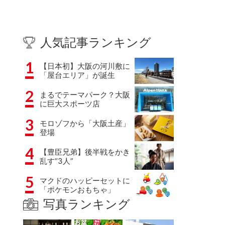
人気記事ランキング
1
【日本初】大阪の河川敷に
「屋台エリア」が誕生
2
まるでテーマパーク？大阪
に巨大スポーツ店
3
モロゾフから「大阪土産」
登場
4
【豊臣兄弟】後半戦をかき
乱す“3人”
5
マクドのハッピーセットに
「ポケモンおもちゃ」
写真ランキング