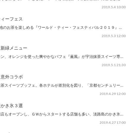
2019.5.4 10:00
ティーフェス
各地のお茶を楽しめる『ワールド・ティー・フェスティバル２０１９』…
2019.5.3 12:00
定新緑メニュー
モン、オレンジを使った爽やかなパフェ『薫風』が宇治抹茶スイーツ専…
2019.5.1 21:30
と意外コラボ
抹茶スイーツブッフェ。各ホテルが差別化を図り、「京都センチュリー…
2019.4.29 12:00
製かき氷３選
門店もオープンし、ＧＷからスタートする店舗も多い、淡路島のかき氷…
2019.4.27 17:00