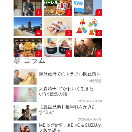
1
2
3
4
5
6
7
8
9
コラム
海外旅行でのトラブル防止策を
13時間前
大森靖子「“かわいく生きた
い”は信念の話」
2026.8.6 20:00
【豊臣兄弟】後半戦をかき乱
す“3人”
2026.8.6 06:05
ME:Iの“覚悟”…KEIKO＆SUZUが
大阪で語る