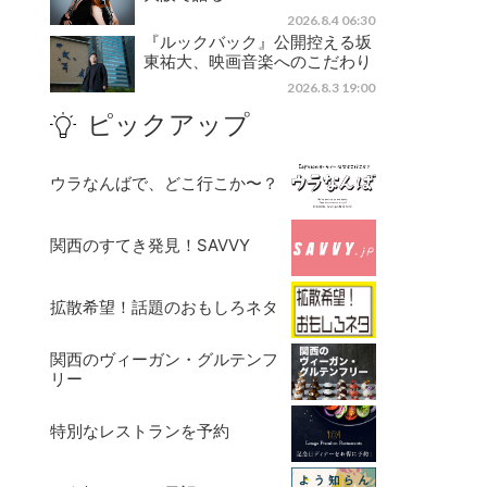
2026.8.4 06:30
『ルックバック』公開控える坂
東祐大、映画音楽へのこだわり
2026.8.3 19:00
ピックアップ
ウラなんばで、どこ行こか〜？
関西のすてき発見！SAVVY
拡散希望！話題のおもしろネタ
関西のヴィーガン・グルテンフ
リー
特別なレストランを予約