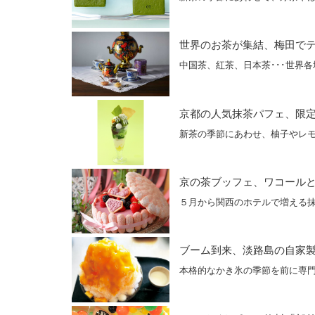
世界のお茶が集結、梅田で
中国茶、紅茶、日本茶･･･世界
京都の人気抹茶パフェ、限
新茶の季節にあわせ、柚子やレ
京の茶ブッフェ、ワコール
５月から関西のホテルで増える
ブーム到来、淡路島の自家
本格的なかき氷の季節を前に専