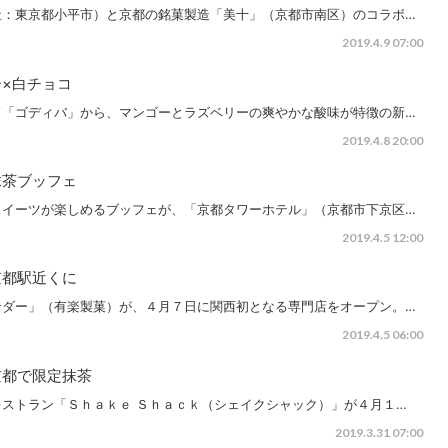
社：東京都小平市）と京都の銘菓製造「美十」（京都市南区）のコラボ…
2019.4.9 07:00
×白チョコ
ド「ゴディバ」から、マンゴーとラズベリーの爽やかな酸味が特徴の新…
2019.4.8 20:00
抹茶ブッフェ
スイーツが楽しめるブッフェが、「京都タワーホテル」（京都市下京区…
2019.4.5 12:00
京都駅近くに
ンダー」（有楽製菓）が、４月７日に関西初となる専門店をオープン。…
2019.4.5 06:00
京都で限定抹茶
ストラン「Ｓｈａｋｅ Ｓｈａｃｋ（シェイクシャック）」が４月１…
2019.3.31 07:00