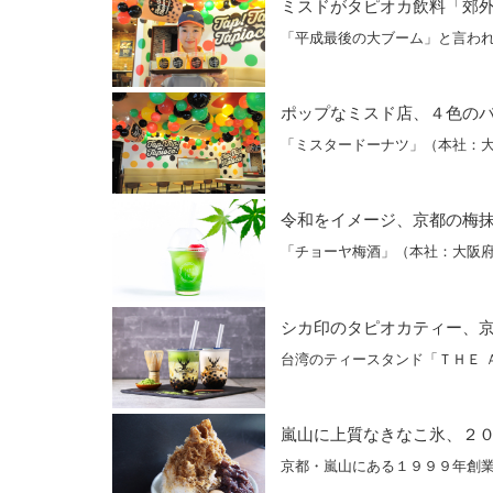
ミスドがタピオカ飲料「郊
「平成最後の大ブーム」と言わ
ポップなミスド店、４色の
「ミスタードーナツ」（本社：
令和をイメージ、京都の梅
「チョーヤ梅酒」（本社：大阪
シカ印のタピオカティー、
台湾のティースタンド「ＴＨＥ 
嵐山に上質なきなこ氷、２
京都・嵐山にある１９９９年創