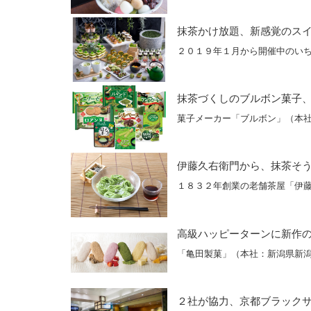
抹茶かけ放題、新感覚のス
２０１９年１月から開催中のい
抹茶づくしのブルボン菓子
菓子メーカー「ブルボン」（本
伊藤久右衛門から、抹茶そ
１８３２年創業の老舗茶屋「伊
高級ハッピーターンに新作
「亀田製菓」（本社：新潟県新
２社が協力、京都ブラック