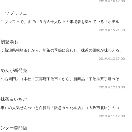
2019.4.18 12:00
イーツブッフェ
ちごブッフェで、すでに３万５千人以上の来場者を集めている「ホテル…
2019.4.15 21:30
、初登場も
社：新潟県柏崎市）から、新茶の季節に合わせ、抹茶の風味が味わえる…
2019.4.13 15:00
うめんが新発売
藤久右衛門」（本社：京都府宇治市）から、新商品「宇治抹茶手延べそ…
2019.4.12 10:00
の抹茶＆いちご
潟市）の人気せんべいと百貨店「阪急うめだ本店」（大阪市北区）のコ…
2019.4.11 12:00
サンダー専門店