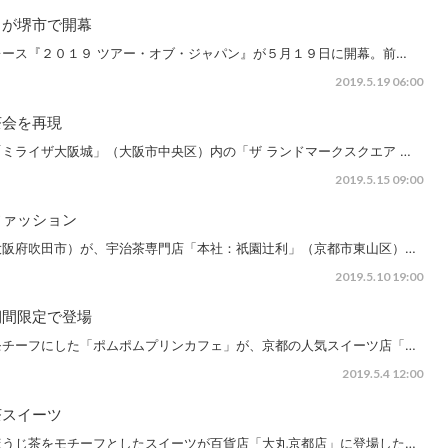
Ｊが堺市で開幕
ース『２０１９ ツアー・オブ・ジャパン』が５月１９日に開幕。前…
2019.5.19 06:00
茶会を再現
ミライザ大阪城」（大阪市中央区）内の「ザ ランドマークスクエア …
2019.5.15 09:00
ファッション
大阪府吹田市）が、宇治茶専門店「本社：祇園辻利」（京都市東山区）…
2019.5.10 19:00
期間限定で登場
モチーフにした「ポムポムプリンカフェ」が、京都の人気スイーツ店「…
2019.5.4 12:00
茶スイーツ
ほうじ茶をモチーフとしたスイーツが百貨店「大丸京都店」に登場した…