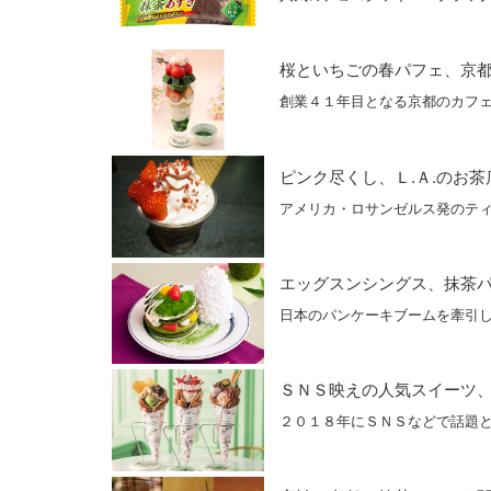
桜といちごの春パフェ、京
創業４１年目となる京都のカフェ
ピンク尽くし、Ｌ.Ａ.のお
アメリカ・ロサンゼルス発のティ
エッグスンシングス、抹茶
日本のパンケーキブームを牽引
ＳＮＳ映えの人気スイーツ
２０１８年にＳＮＳなどで話題