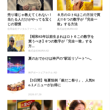
売り場じゃ教えてくれない！
８月のロト6はこの方法で買
当たる人だけがやってる宝く
え!!６つの数字が『完全一
じの習慣
致』する方法
合同会社デジタルファーム AD
株式会社MURA AD
【昭和43年以前生まれはロト６この数字を
買うべき】6つの数字が「完全一致」する
方...
株式会社MURA AD
夏のおでかけは神戸の”駅近リゾート”へ。
神戸ポートピアホテル AD
【3日間】毎夏恒例「銀だこ祭り」、人気N
o.1メニューがお得に
2026.07.29