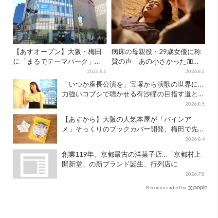
【あすオープン】大阪・梅田
病床の母親役・29歳女優に称
に「まるでテーマパーク」な
賛の声「あの小さかった加恋
巨大スポーツ店、461ブラン
ちゃんが…」朝ドラ視聴者し
2026.8.6
2026.8.6
ド集結！ 6フロアをまとめて
みじみ
「いつか座長公演を」宝塚から演歌の世界に…
紹介
力強いコブシで聴かせる有沙瞳の目指す道と
は
2026.8.5
【あすから】大阪の人気本屋が「パインア
メ」そっくりのブックカバー開発、梅田で先
行販売
2026.8.4
創業119年、京都最古の洋菓子店…「京都村上
開新堂」の新ブランド誕生、行列店に
2026.7.8
Recommended by