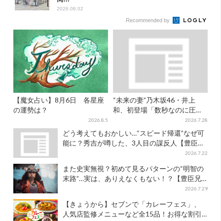
2026.08.02
Recommended by
【魔女占い】8月6日 各星座
“未来の妻”乃木坂46・井上
の運勢は？
和、初登場「数秒なのに圧
巻」…「豊臣兄弟！」第30回
2026.8.5
2026.7.28
あらすじ・清須会議
どう考えてもおかしい…“スピード帰還”なぜ可
能に？秀吉が噂した、3人目の謀反人【豊臣兄
弟】
2026.7.22
また史実無視？初めて見るパターンの“明智の
末路”…実は、ありえなくもない！？【豊臣兄
弟】
2026.7.29
【きょうから】セブンで「カレーフェス」、
人気店監修メニューなど全15品！お得な割引