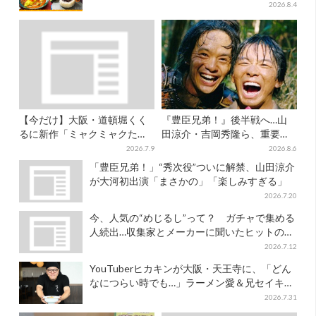
キャンペーンは2週間だけ
2026.8.4
【今だけ】大阪・道頓堀くく
『豊臣兄弟！』後半戦へ…山
るに新作「ミャクミャクたこ
田涼介・吉岡秀隆ら、重要人
焼」登場！関西の8店舗限定で
物のビジュアル解禁でSNS興
2026.7.9
2026.8.6
奮「キター！！」
「豊臣兄弟！」“秀次役”ついに解禁、山田涼介
が大河初出演「まさかの」「楽しみすぎる」
2026.7.20
今、人気の“めじるし”って？ ガチャで集める
人続出…収集家とメーカーに聞いたヒットの背
景
2026.7.12
YouTuberヒカキンが大阪・天王寺に、「どん
なにつらい時でも…」ラーメン愛＆兄セイキン
との思い出を語る
2026.7.31