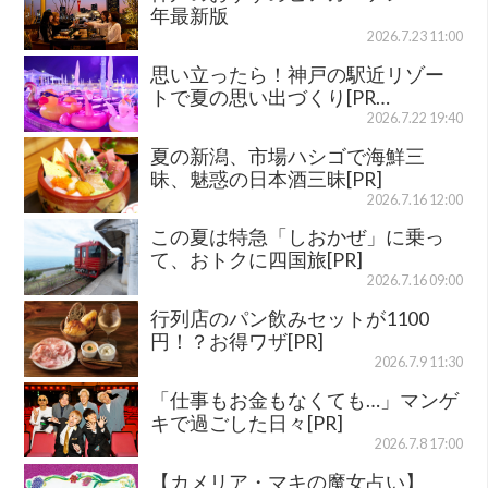
年最新版
2026.7.23 11:00
思い立ったら！神戸の駅近リゾー
トで夏の思い出づくり[PR…
2026.7.22 19:40
夏の新潟、市場ハシゴで海鮮三
昧、魅惑の日本酒三昧[PR]
2026.7.16 12:00
この夏は特急「しおかぜ」に乗っ
て、おトクに四国旅[PR]
2026.7.16 09:00
行列店のパン飲みセットが1100
円！？お得ワザ[PR]
2026.7.9 11:30
「仕事もお金もなくても…」マンゲ
キで過ごした日々[PR]
2026.7.8 17:00
【カメリア・マキの魔女占い】