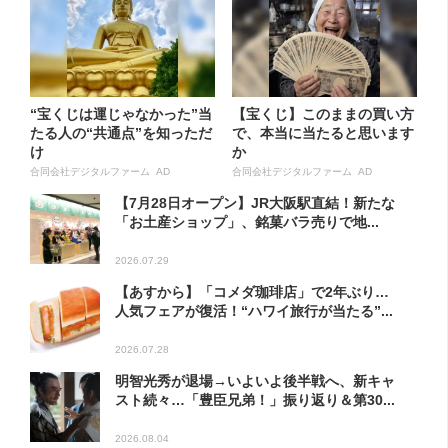
“宝くじは運じゃなかった”当
【宝くじ】このままの買い方
たる人の“共通点”を知っただ
で、本当に当たると思います
け
か
合同会社デジタルファーム AD
合同会社デジタルファーム AD
【7月28日オープン】JR大阪駅直結！新たな
「お土産ショップ」、銘菓バラ売りで地...
2026.07.29
【あすから】「コメダ珈琲店」で2年ぶり…
人気フェアが復活！“ハワイ旅行が当たる”...
2026.07.28
明智光秀が退場→いよいよ後半戦へ、新キャ
スト続々…「豊臣兄弟！」振り返り＆第30...
2026.08.04