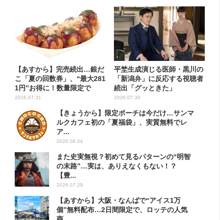
【あすから】完売続出…銀だ
平埜生成演じる医師・黒川の
こ「夏の回数券」、“最大281
「新潟弁」に反応する視聴者
1円”お得に！数量限定で
続出「グッときた」
2026.07.31
2026.07.30
【きょうから】限定ポーチは今だけ…サンマ
ルクカフェ初の「夏福袋」、実質無料でレ
ア...
2026.08.04
また史実無視？初めて見るパターンの“明智
の末路”…実は、ありえなくもない！？
【豊...
2026.07.29
【あすから】大阪・なんばで“アイス1万
個”無料配布…2日間限定で、ロッテの人気
商...