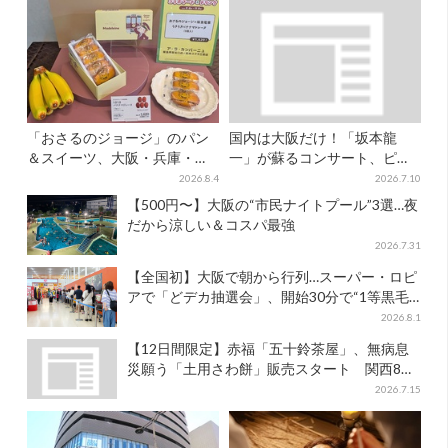
「おさるのジョージ」のパン
国内は大阪だけ！「坂本龍
＆スイーツ、大阪・兵庫・京
一」が蘇るコンサート、ピア
都限定で【きょうから】発売
ノを弾く姿を間近で…“涙腺が
2026.8.4
2026.7.10
スタート
崩壊”と絶賛の声
【500円〜】大阪の“市民ナイトプール”3選…夜
だから涼しい＆コスパ最強
2026.7.31
【全国初】大阪で朝から行列…スーパー・ロピ
アで「どデカ抽選会」、開始30分で“1等黒毛
和牛”の当選も
2026.8.1
【12日間限定】赤福「五十鈴茶屋」、無病息
災願う「土用さわ餅」販売スタート 関西8カ
所でも買える
2026.7.15