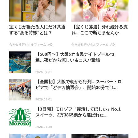
宝くじが当たる人にだけ共通
【宝くじ落選】外れ続ける流
する“ある特徴”とは？
れ、ここで断ちませんか
合同会社デジタルファーム AD
合同会社デジタルファーム AD
【500円〜】大阪の“市民ナイトプール”3
選…夜だから涼しい＆コスパ最強
2026.07.31
【全国初】大阪で朝から行列…スーパー・ロ
ピアで「どデカ抽選会」、開始30分で“1...
2026.08.01
【3日間】モロゾフ「復活してほしい」No.1
スイーツ、2万3865票から選ばれた...
2026.07.30