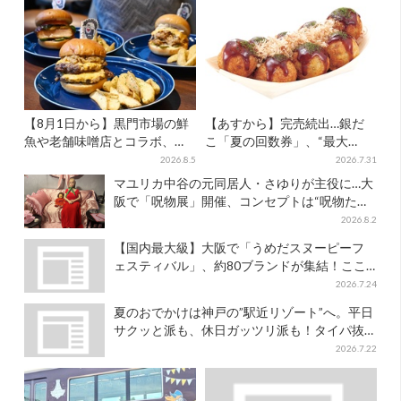
【8月1日から】黒門市場の鮮
【あすから】完売続出…銀だ
魚や老舗味噌店とコラボ、大
こ「夏の回数券」、“最大
阪・なんばのホテルで“地域密
2811円”お得に！数量限定で
2026.8.5
2026.7.31
着”の限定バーガー
マユリカ中谷の元同居人・さゆりが主役に…大
阪で「呪物展」開催、コンセプトは“呪物たち
のお茶会”
2026.8.2
【国内最大級】大阪で「うめだスヌーピーフ
ェスティバル」、約80ブランドが集結！ここ
だけのグッズも
2026.7.24
夏のおでかけは神戸の”駅近リゾート”へ。平日
サクッと派も、休日ガッツリ派も！タイパ抜
群、約20種の楽しみ方
2026.7.22