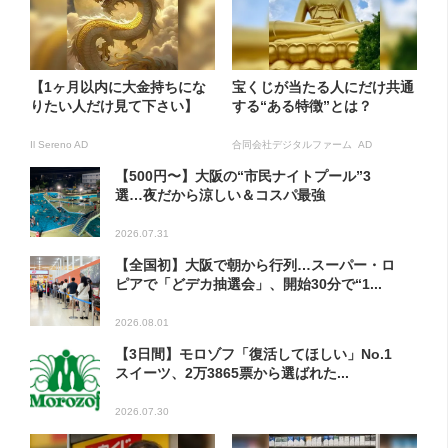
【1ヶ月以内に大金持ちにな
宝くじが当たる人にだけ共通
りたい人だけ見て下さい】
する“ある特徴”とは？
Il Sereno AD
合同会社デジタルファーム AD
【500円〜】大阪の“市民ナイトプール”3
選…夜だから涼しい＆コスパ最強
2026.07.31
【全国初】大阪で朝から行列…スーパー・ロ
ピアで「どデカ抽選会」、開始30分で“1...
2026.08.01
【3日間】モロゾフ「復活してほしい」No.1
スイーツ、2万3865票から選ばれた...
2026.07.30