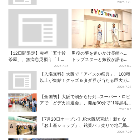
ペーンも
2026.7.28
【12日間限定】赤福「五十鈴
男役の夢を追いかけ長崎へ…
茶屋」、無病息災願う「土用
トップスターと娘役が語る
さわ餅」販売スタート 関西8
「ハウステンボス歌劇団」と
2026.7.15
2026.8.2
カ所でも買える
は？大阪で初公演開催
【入場無料】大阪で「アイスの祭典」、100種
以上が集結！グッズ＆タダ券が当たる巨大ガ
チャも
2026.7.28
【全国初】大阪で朝から行列…スーパー・ロピ
アで「どデカ抽選会」、開始30分で“1等黒毛
和牛”の当選も
2026.8.1
【7月28日オープン】JR大阪駅直結！新たな
「お土産ショップ」、銘菓バラ売りで地元民
の“おやつ調達”にも
2026.7.29