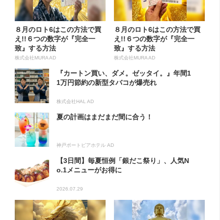
８月のロト6はこの方法で買
８月のロト6はこの方法で買
え!!６つの数字が『完全一
え!!６つの数字が『完全一
致』する方法
致』する方法
株式会社MURA AD
株式会社MURA AD
『カートン買い、ダメ。ゼッタイ。』年間1
1万円節約の新型タバコが爆売れ
株式会社HAL AD
夏の計画はまだまだ間に合う！
神戸ポートピアホテル AD
【3日間】毎夏恒例「銀だこ祭り」、人気N
o.1メニューがお得に
2026.07.29