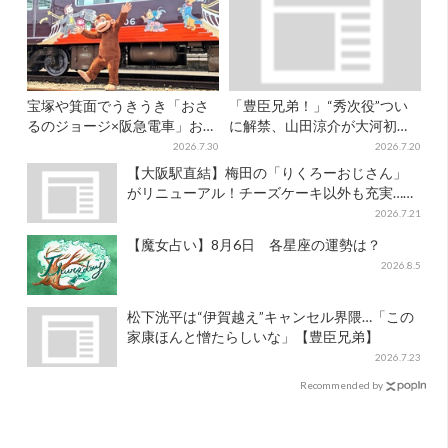
宝塚や箕面でうきうき「おさ
「豊臣兄弟！」“秀次役”つい
るのジョージ×阪急電車」お披
に解禁、山田涼介が大河初出
露目！マルーンの制服で神
演「まさかの」「楽しみすぎ
2026.7.30
2026.7.20
戸・宝塚・京都各線に添乗
る」
【大阪駅直結】梅田の「りくろーおじさん」
がリニューアル！チーズケーキ以外も充実…並
ばず買える「ロッカー」も設置
2026.7.21
【魔女占い】8月6日 各星座の運勢は？
2026.8.5
松下洸平は“伊賀越え”キャンセル界隈…「この
家康ほんと憎たらしいな」【豊臣兄弟】
2026.7.23
Recommended by