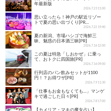
年最新版
2026.7.23 11:00
思い立ったら！神戸の駅近リゾー
トで夏の思い出づくり[PR…
2026.7.22 19:40
夏の新潟、市場ハシゴで海鮮三
昧、魅惑の日本酒三昧[PR]
2026.7.16 12:00
この夏は特急「しおかぜ」に乗っ
て、おトクに四国旅[PR]
2026.7.16 09:00
行列店のパン飲みセットが1100
円！？お得ワザ[PR]
2026.7.9 11:30
「仕事もお金もなくても…」マンゲ
キで過ごした日々[PR]
2026.7.8 17:00
【カメリア・マキの魔女占い】