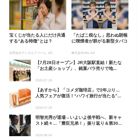
宝くじが当たる人にだけ共通
「たばこ税なし」思わぬ朗報
する“ある特徴”とは？
に喫煙者が群がる新型タバコ
合同会社デジタルファーム AD
株式会社HAL AD
【7月28日オープン】JR大阪駅直結！新たな
「お土産ショップ」、銘菓バラ売りで地...
2026.07.29
【あすから】「コメダ珈琲店」で2年ぶり…
人気フェアが復活！“ハワイ旅行が当たる”...
2026.07.28
明智光秀が退場→いよいよ後半戦へ、新キャ
スト続々…「豊臣兄弟！」振り返り＆第30...
2026.08.04