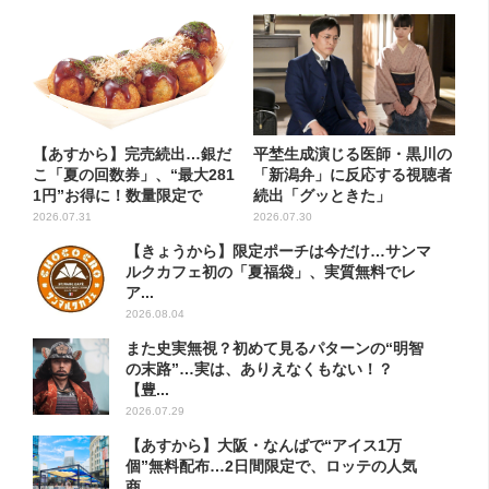
【あすから】完売続出…銀だ
平埜生成演じる医師・黒川の
こ「夏の回数券」、“最大281
「新潟弁」に反応する視聴者
1円”お得に！数量限定で
続出「グッときた」
2026.07.31
2026.07.30
【きょうから】限定ポーチは今だけ…サンマ
ルクカフェ初の「夏福袋」、実質無料でレ
ア...
2026.08.04
また史実無視？初めて見るパターンの“明智
の末路”…実は、ありえなくもない！？
【豊...
2026.07.29
【あすから】大阪・なんばで“アイス1万
個”無料配布…2日間限定で、ロッテの人気
商...