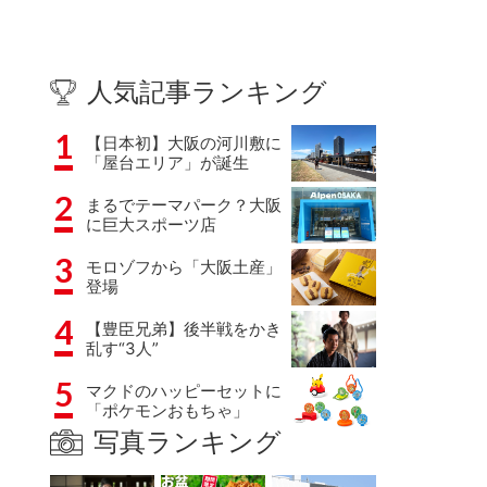
人気記事ランキング
1
【日本初】大阪の河川敷に
「屋台エリア」が誕生
2
まるでテーマパーク？大阪
に巨大スポーツ店
3
モロゾフから「大阪土産」
登場
4
【豊臣兄弟】後半戦をかき
乱す“3人”
5
マクドのハッピーセットに
「ポケモンおもちゃ」
写真ランキング