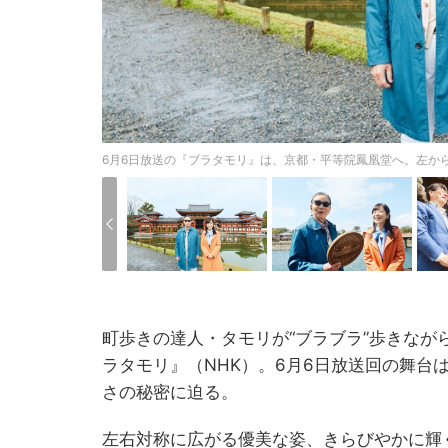
6月6日放送の『ブラタモリ』は、京都・平等院鳳凰堂へ。左から
町歩きの達人・タモリが“ブラブラ”歩きなが
ラタモリ』（NHK）。6月6日放送回の舞台
さの秘密に迫る。
左右対称に広がる優美な姿、きらびやかに輝く