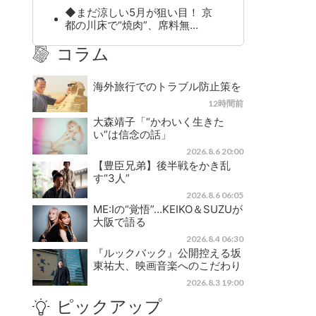
◆まだ涼しい5月が狙い目！ 京
都の川床で“焼肉”、席料無…
コラム
海外旅行でのトラブル防止策を
12時間前
大森靖子「“かわいく生きた
い”は信念の話」
2026.8.6 20:00
【豊臣兄弟】後半戦をかき乱
す“3人”
2026.8.6 06:05
ME:Iの“覚悟”…KEIKO＆SUZUが
大阪で語る
2026.8.4 06:30
『ルックバック』公開控える坂
東祐大、映画音楽へのこだわり
2026.8.3 19:00
ピックアップ