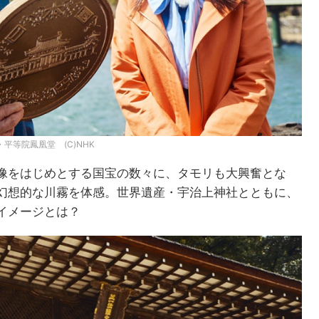
平等院鳳凰堂 (C)NHK
像をはじめとする国宝の数々に、タモリも大興奮とな
幻想的な川霧を体感。世界遺産・宇治上神社とともに、
イメージとは？