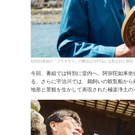
6月6日放送の『ブラタモリ』の舞台は10円玉にも刻まれた国宝・
今回、番組では特別に堂内へ。阿弥陀如来坐
る。さらに宇治川では、鵜飼いの観覧船から
地形と景観を生かして表現された極楽浄土の