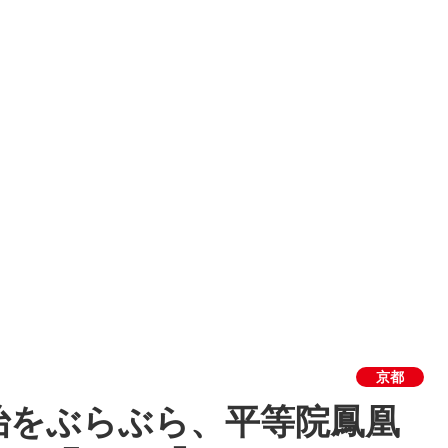
京都
治をぶらぶら、平等院鳳凰