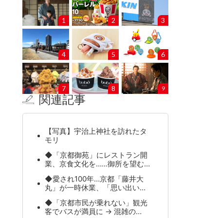
1
2
3
4
5
6
7
8
9
関連記事
【写真】宇治上神社を訪れたタ
モリ
◆「京都御苑」にレストラン開
業、京食文化を……御所を望む…
◆愛され100年…京都「藤井大
丸」が一時休業、「思い出い…
◆「京都市民が乗れない」観光
客でバスが満員に → 混雑の…