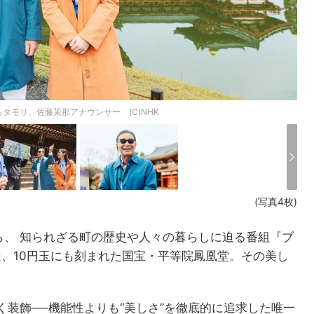
タモリ、佐藤茉那アナウンサー (C)NHK
(写真4枚)
ら、 知られざる町の歴史や人々の暮らしに迫る番組『ブ
は、10円玉にも刻まれた国宝・平等院鳳凰堂。その美し
装飾──機能性よりも“美しさ”を徹底的に追求した唯一