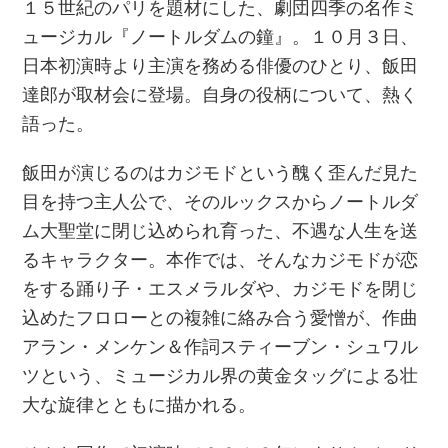
１５世紀のパリを題材にした、劇団四季の名作ミ
ュージカル『ノートルダムの鐘』。１０月３日、
日本初演時より主演を務める俳優のひとり、飯田
達郎が取材会に登場。自身の役柄について、熱く
語った。
飯田が演じるのはカジモドという醜く歪んだ見た
目を持つ主人公で、そのルックスからノートルダ
ム大聖堂に閉じ込められ育った、不遇な人生を送
るキャラクター。本作では、そんなカジモドが恋
をする踊り子・エスメラルダや、カジモドを閉じ
込めたフロローとの複雑に絡み合う愛憎が、作曲
アラン・メンケン＆作詞スティーブン・シュワル
ツという、ミュージカル界の黄金タッグによる壮
大な旋律とともに描かれる。