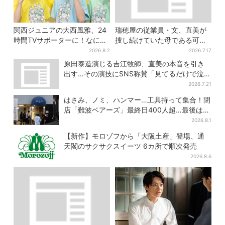
関西ジュニアの大西風雅、24
瑞穂屋の従業員・文、直美が
時間TVサポーターに！なにわ
捜し続けていた母である可能
男子・藤原丈一郎からの応援
性が浮上？ SNS驚き「灯台下
2026.8.2
2026.7.17
メッセージを告白
暗しすぎる」
原田泰造演じる吉江牧師、直美の本音を引き
出す…その演技にSNS称賛「見てるだけで泣け
てくる」
2026.7.21
はさみ、ノミ、ハンマー…工具持って集合！閉
店「難波ベアーズ」最終日400人超…最後は
「もう帰ってください」
2026.8.1
【新作】モロゾフから「大阪土産」登場、通
天閣のサクサクスイーツ 6カ所で順次発売
2026.8.6