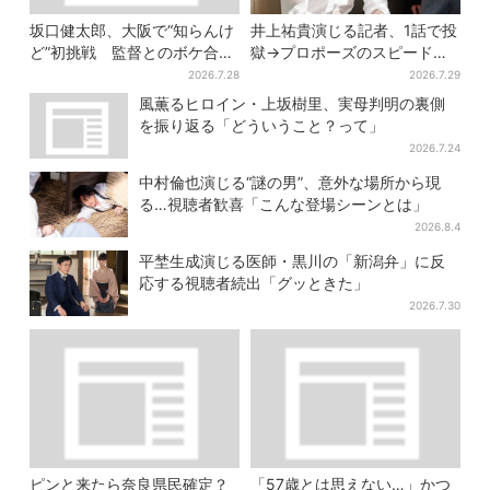
坂口健太郎、大阪で“知らんけ
井上祐貴演じる記者、1話で投
ど”初挑戦 監督とのボケ合戦
獄→プロポーズのスピード感
に会場ほっこり
に視聴者驚き「横沢さんだけ
2026.7.28
2026.7.29
怒涛すぎる」
風薫るヒロイン・上坂樹里、実母判明の裏側
を振り返る「どういうこと？って」
2026.7.24
中村倫也演じる“謎の男”、意外な場所から現
る…視聴者歓喜「こんな登場シーンとは」
2026.8.4
平埜生成演じる医師・黒川の「新潟弁」に反
応する視聴者続出「グッときた」
2026.7.30
ピンと来たら奈良県民確定？
「57歳とは思えない…」かつ