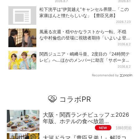
場”にSNS悲鳴「もっと見たか
デカ抽選会」、開始30分で“1
2026.8.7
2026.8.1
った」
等黒毛和牛”の当選も
松下洸平は“伊賀越え”キャンセル界隈…「この
家康ほんと憎たらしいな」【豊臣兄弟】
2026.7.23
風薫る次週・穏やかなラストから一転、不穏
な中村倫也の登場に視聴者期待「いよいよ登
場だ」
2026.8.2
関西ジュニア・嶋﨑斗亜、2度目の『24時間テ
レビ』へ…ほかのメンバーに助言「サポーター
たるもの」
2026.8.2
Recommended by
コラボPR
大阪・関西ランチビュッフェ2026
年版、ホテルの食べ放題…
NEW
18時間前
大河ドラマ『豊臣兄弟！』解説コ