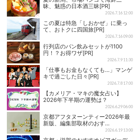
昧、魅惑の日本酒三昧[PR]
2026.7.16 12:00
この夏は特急「しおかぜ」に乗っ
て、おトクに四国旅[PR]
2026.7.16 09:00
行列店のパン飲みセットが1100
円！？お得ワザ[PR]
2026.7.9 11:30
「仕事もお金もなくても…」マンゲ
キで過ごした日々[PR]
2026.7.8 17:00
【カメリア・マキの魔女占い】
2026年下半期の運勢は？
2026.6.29 06:00
京都アフタヌーンティー2026年最
新版、編集部取材のおす…
2026.6.19 13:00