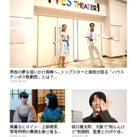
男役の夢を追いかけ長崎へ…トップスターと娘役が語る「ハウス
テンボス歌劇団」とは？...
2026.08.02
風薫るヒロイン・上坂樹里、
坂口健太郎、大阪で“知らんけ
実母判明の裏側を振り返る
ど”初挑戦 監督とのボケ合戦
「どういうこと？って」
2026.07.24
に会場ほっこり
2026.07.28