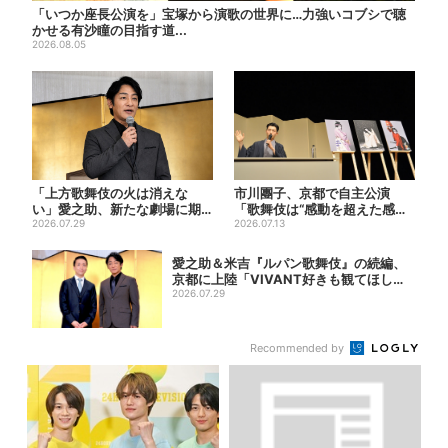
「いつか座長公演を」宝塚から演歌の世界に…力強いコブシで聴
かせる有沙瞳の目指す道...
2026.08.05
「上方歌舞伎の火は消えな
市川團子、京都で自主公演
い」愛之助、新たな劇場に期
「歌舞伎は“感動を超えた感
待 “ルパン歌舞伎”は古典へ
2026.07.29
動”がある」戦友・市川染五郎
2026.07.13
の...
も
愛之助＆米吉『ルパン歌舞伎』の続編、
京都に上陸「VIVANT好きも観てほし
い」
2026.07.29
Recommended by