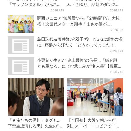
「マラソンタオル」が元ネタ
み・さゆり、話題のダンス動
の汗取りインナー、販売数5万
画に「美脚すぎる」驚きの声
2026.7.15
2026.7.19
枚突破
続出
関西ジュニア“無所属”から『24時間TV』大抜
擢！次世代スターと期待「まさか僕が…」
2026.8.2
島田珠代＆藤井隆が“双子”役、NGKは爆笑の渦
に…序盤から汗だく「どうかしてました！」
2026.7.21
小栗旬が生んだ“史上最強”の信長…「鎌倉殿」
とも重なる、にじむ悲しみが“名人芸”【豊臣兄
弟】
2026.7.16
「＃俺たちの黒川」タグも…
【全国初】大阪で朝から行
平埜生成演じる黒川先生の“退
列…スーパー・ロピアで「ど