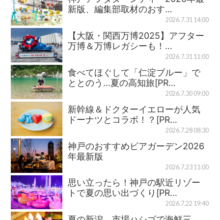
新版、編集部取材のおす…
2026.7.31 14:00
【大阪・関西万博2025】アフター
万博＆万博レガシーも！…
2026.7.31 11:00
食べてほぐして「仁淀ブルー」で
ととのう…夏の高知旅[PR…
2026.7.30 09:00
新幹線＆ドクターイエローが人気
ドーナツとコラボ！？[PR…
2026.7.28 08:30
神戸のおすすめビアガーデン2026
年最新版
2026.7.23 11:00
思い立ったら！神戸の駅近リゾー
トで夏の思い出づくり[PR…
2026.7.22 19:40
夏の新潟、市場ハシゴで海鮮三