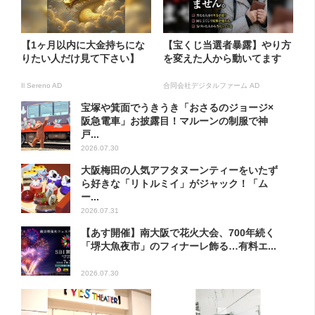
【1ヶ月以内に大金持ちにな
【宝くじ当選者暴露】やり方
りたい人だけ見て下さい】
を変えた人から動いてます
Il Sereno AD
合同会社デジタルファーム AD
宝塚や箕面でうきうき「おさるのジョージ×
阪急電車」お披露目！マルーンの制服で神
戸...
2026.07.30
大阪梅田の人気アフタヌーンティーをいたず
ら好きな「リトルミイ」がジャック！「ム
ー...
2026.07.31
【あす開催】南大阪で花火大会、700年続く
「堺大魚夜市」のフィナーレ飾る…有料エ...
2026.07.30