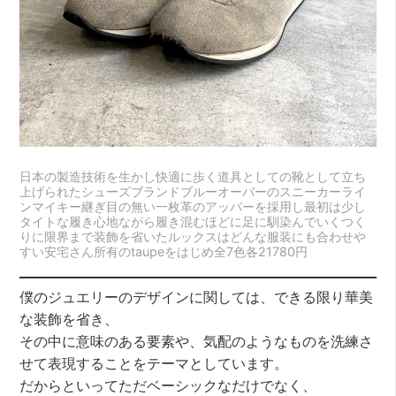
日本の製造技術を生かし快適に歩く道具としての靴として立ち
上げられたシューズブランドブルーオーバーのスニーカーライ
ンマイキー継ぎ目の無い一枚革のアッパーを採用し最初は少し
タイトな履き心地ながら履き混むほどに足に馴染んでいくつく
りに限界まで装飾を省いたルックスはどんな服装にも合わせや
すい安宅さん所有のtaupeをはじめ全7色各21780円
僕のジュエリーのデザインに関しては、できる限り華美
な装飾を省き、
その中に意味のある要素や、気配のようなものを洗練さ
せて表現することをテーマとしています。
だからといってただベーシックなだけでなく、