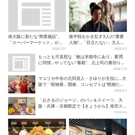
南大阪に新たな“商業施設”、
後半戦をかき乱す3人の“重要
「スーパーマーケット」が先
人物”…「目立たない」主人
行オープン！駅直結＆21時ま
公・仲野太賀も、モブキャラ
2026.7.21
2026.8.5
で営業
→覚醒へ【豊臣兄弟】
もっとも可哀想な「敵は本能寺にあり」要潤
に同情…やってない“毒殺”、元上司の裏切り
【豊臣兄弟】
2026.7.15
マユリカ中谷の元同居人・さゆりが主役に…大
阪で「呪物展」開催、コンセプトは“呪物たち
のお茶会”
2026.8.2
「おさるのジョージ」のパン＆スイーツ、大
阪・兵庫・京都限定で【きょうから】発売ス
タート
2026.8.4