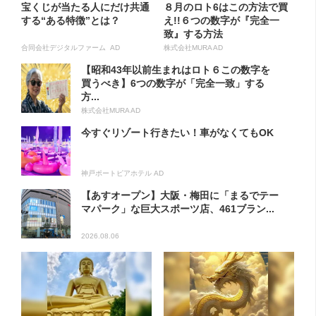
宝くじが当たる人にだけ共通
８月のロト6はこの方法で買
する“ある特徴”とは？
え!!６つの数字が『完全一
致』する方法
合同会社デジタルファーム AD
株式会社MURA AD
【昭和43年以前生まれはロト６この数字を
買うべき】6つの数字が「完全一致」する
方...
株式会社MURA AD
今すぐリゾート行きたい！車がなくてもOK
神戸ポートピアホテル AD
【あすオープン】大阪・梅田に「まるでテー
マパーク」な巨大スポーツ店、461ブラン...
2026.08.06