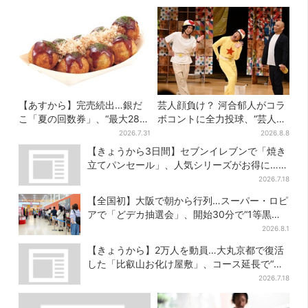
【あすから】完売続出…銀だ
芸人顔負け？ 河合郁人がコラ
こ「夏の回数券」、“最大2811
ボコントに全力投球、“芸人も
円”お得に！数量限定で
恥ずかしくてやらない”ギャグ
2026.7.31
2026.8.8
にも挑戦
【きょうから3日間】セブンイレブンで「焼き
立てパンセール」、人気シリーズがお得に…チ
ョコクッキーも対象
2026.7.18
【全国初】大阪で朝から行列…スーパー・ロピ
アで「どデカ抽選会」、開始30分で“1等黒毛
和牛”の当選も
2026.8.1
【きょうから】2万人を動員…大丸京都で復活
した「比叡山お化け屋敷」、コース延長で“怖
さ”パワーアップ
2026.7.18