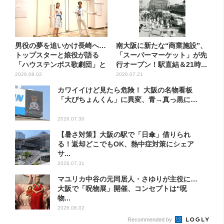
男役の夢を追いかけ長崎へ…
南大阪に新たな“商業施設”、
トップスターと娘役が語る
「スーパーマーケット」が先
「ハウステンボス歌劇団」と
行オープン！駅直結＆21時...
は？...
2026.08.02
2026.07.21
カワイイけど見たら危険！ 大阪の名物看板
「大ぴちょんくん」に異変、青→真っ黒に…
2026.07.30
【暑さ対策】大阪の駅で「日傘」借りられ
る！返却どこでもOK、熱中症対策にシェア
サ...
2026.07.31
マユリカ中谷の元同居人・さゆりが主役に…
大阪で「呪物展」開催、コンセプトは“呪
物...
2026.08.02
Recommended by