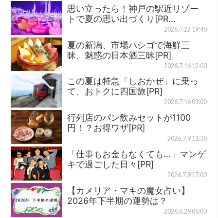
思い立ったら！神戸の駅近リゾー
トで夏の思い出づくり[PR…
2026.7.22 19:40
夏の新潟、市場ハシゴで海鮮三
昧、魅惑の日本酒三昧[PR]
2026.7.16 12:00
この夏は特急「しおかぜ」に乗っ
て、おトクに四国旅[PR]
2026.7.16 09:00
行列店のパン飲みセットが1100
円！？お得ワザ[PR]
2026.7.9 11:30
「仕事もお金もなくても…」マンゲ
キで過ごした日々[PR]
2026.7.8 17:00
【カメリア・マキの魔女占い】
2026年下半期の運勢は？
2026.6.29 06:00