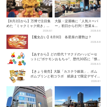
【8月2日から】万博で注目集
大阪・淀屋橋に「人気スーパ
めた「ミャクミャク焼き」初
ー」初日から行列！惣菜＆弁
グッズ化！大阪・梅田だけの
当コーナーは大幅に拡大…人
2026.8.1
2026.8.6
新商品が登場
気商品は？
【魔女占い】8月9日 各星座の運勢は？
2026.8.8
【あすから】どの世代？マクドのハッピーセ
ットに“ポケモンおもちゃ”、歴代30匹に「懐
かしい」と喜びの声
2026.8.5
【きょう発売】大阪「カステラ銀装」、ポム
ポムプリンと初コラボ 紙袋まで限定デザイ
ンに
2026.8.1