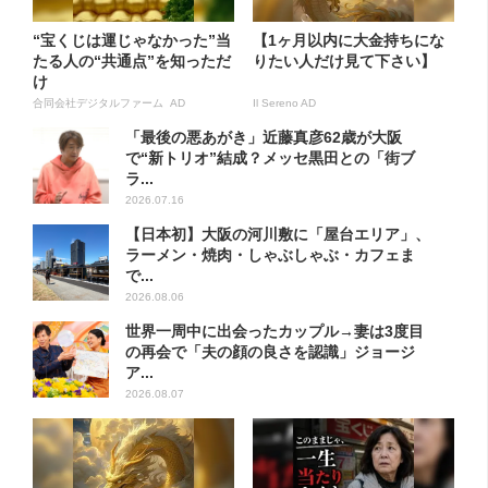
“宝くじは運じゃなかった”当
【1ヶ月以内に大金持ちにな
たる人の“共通点”を知っただ
りたい人だけ見て下さい】
け
合同会社デジタルファーム AD
Il Sereno AD
「最後の悪あがき」近藤真彦62歳が大阪
で“新トリオ”結成？メッセ黒田との「街ブ
ラ...
2026.07.16
【日本初】大阪の河川敷に「屋台エリア」、
ラーメン・焼肉・しゃぶしゃぶ・カフェま
で...
2026.08.06
世界一周中に出会ったカップル→妻は3度目
の再会で「夫の顔の良さを認識」ジョージ
ア...
2026.08.07