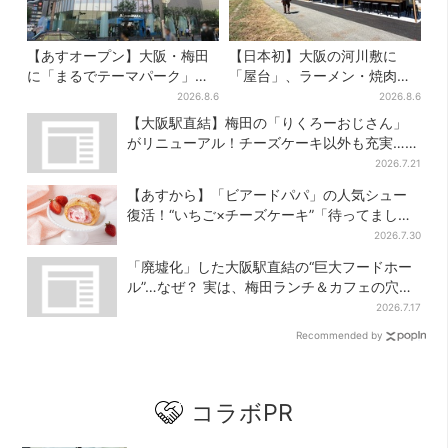
【あすオープン】大阪・梅田
【日本初】大阪の河川敷に
に「まるでテーマパーク」な
「屋台」、ラーメン・焼肉・
巨大スポーツ店、461ブラン
しゃぶしゃぶ・カフェまで…
2026.8.6
2026.8.6
ド集結！ 6フロアをまとめて
22店舗がオープン
【大阪駅直結】梅田の「りくろーおじさん」
紹介
がリニューアル！チーズケーキ以外も充実…並
ばず買える「ロッカー」も設置
2026.7.21
【あすから】「ビアードパパ」の人気シュー
復活！“いちご×チーズケーキ”「待ってまし
た」とSNSで大歓喜
2026.7.30
「廃墟化」した大阪駅直結の“巨大フードホー
ル”…なぜ？ 実は、梅田ランチ＆カフェの穴場
だった
2026.7.17
Recommended by
コラボPR