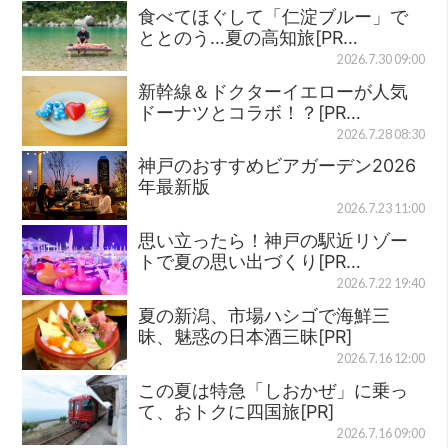
食べてほぐして「仁淀ブルー」で
ととのう…夏の高知旅[PR…
2026.7.30 09:00
新幹線＆ドクターイエローが人気
ドーナツとコラボ！？[PR…
2026.7.28 08:30
神戸のおすすめビアガーデン2026
年最新版
2026.7.23 11:00
思い立ったら！神戸の駅近リゾー
トで夏の思い出づくり[PR…
2026.7.22 19:40
夏の新潟、市場ハシゴで海鮮三
昧、魅惑の日本酒三昧[PR]
2026.7.16 12:00
この夏は特急「しおかぜ」に乗っ
て、おトクに四国旅[PR]
2026.7.16 09:00