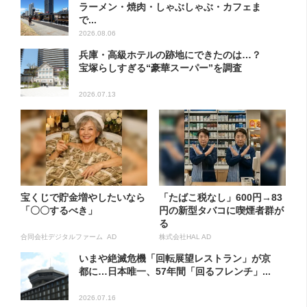
ラーメン・焼肉・しゃぶしゃぶ・カフェま
で...
2026.08.06
兵庫・高級ホテルの跡地にできたのは…？
宝塚らしすぎる“豪華スーパー”を調査
2026.07.13
宝くじで貯金増やしたいなら
「たばこ税なし」600円→83
「〇〇するべき」
円の新型タバコに喫煙者群が
る
合同会社デジタルファーム AD
株式会社HAL AD
いまや絶滅危機「回転展望レストラン」が京
都に…日本唯一、57年間「回るフレンチ」...
2026.07.16