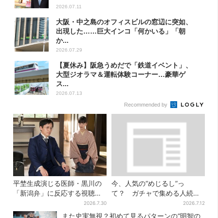
2026.07.11
大阪・中之島のオフィスビルの窓辺に突如、
出現した……巨大インコ「何かいる」「朝
か...
2026.07.29
【夏休み】阪急うめだで「鉄道イベント」、
大型ジオラマ＆運転体験コーナー…豪華ゲ
ス...
2026.07.13
Recommended by
平埜生成演じる医師・黒川の
今、人気の“めじるし”っ
「新潟弁」に反応する視聴者
て？ ガチャで集める人続
続出「グッときた」
出…収集家とメーカーに聞い
2026.7.30
2026.7.12
たヒットの背景
また史実無視？初めて見るパターンの“明智の