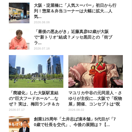
大阪・淀屋橋に「人気スーパー」初日から行
列！惣菜＆弁当コーナーは大幅に拡大…人
気...
2026.08.06
「最後の悪あがき」近藤真彦62歳が大阪
で“新トリオ”結成？メッセ黒田との「街ブ
ラ...
2026.07.16
「廃墟化」した大阪駅直結
マユリカ中谷の元同居人・さ
の“巨大フードホール”…な
ゆりが主役に…大阪で「呪物
ぜ？ 実は、梅田ランチ＆カ
展」開催、コンセプトは“呪
フェ...
物...
2026.07.17
2026.08.02
創業125周年「土井志ば漬本舗」5代目が「7
0歳で社長を交代」、今後の展開は？【...