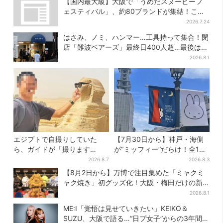
【国内最大級】大阪で「うめだスヌーピーフ
ェスティバル」、約80ブランドが集結！ここ
だけのグッズも
2026.7.24
はさみ、ノミ、ハンマー…工具持って集合！閉
店「難波ベアーズ」最終日400人超…最後は
「もう帰ってください」
2026.8.1
エジプトで自撮りしていた
【7月30日から】神戸・海側
ら、ガイドが「撮ります
が“ミッフィー”だらけ！全16
よ！」→ノリノリでポーズを
施設でパン、スイーツ、ナイ
2026.8.7
2026.8.3
取っていたら…… 海外旅行
トマーケットも
【8月2日から】万博で注目集めた「ミャクミ
でのトラブル防止策を
ャク焼き」初グッズ化！大阪・梅田だけの新
商品が登場
2026.8.1
ME:I「覚悟は見せていきたい」KEIKO＆
SUZU、大阪で語る…“日プ女子”からの3年間