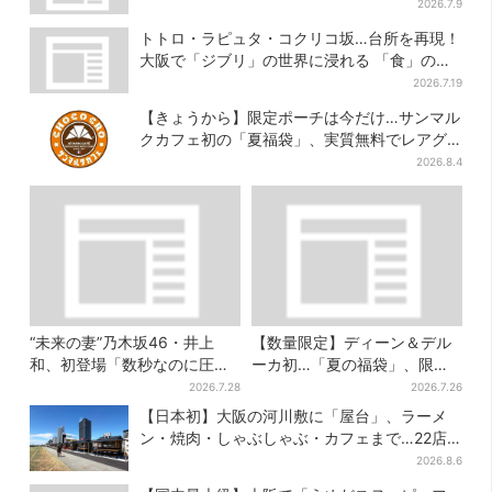
2026.7.9
トトロ・ラピュタ・コクリコ坂…台所を再現！
大阪で「ジブリ」の世界に浸れる 「食」の展
示とは？
2026.7.19
【きょうから】限定ポーチは今だけ…サンマル
クカフェ初の「夏福袋」、実質無料でレアグ
ッズが手に入る
2026.8.4
“未来の妻”乃木坂46・井上
【数量限定】ディーン＆デル
和、初登場「数秒なのに圧
ーカ初…「夏の福袋」、限定
巻」…「豊臣兄弟！」第30回
トートバッグなど！8種のアイ
2026.7.28
2026.7.26
あらすじ・清須会議
テムが勢ぞろい
【日本初】大阪の河川敷に「屋台」、ラーメ
ン・焼肉・しゃぶしゃぶ・カフェまで…22店
舗がオープン
2026.8.6