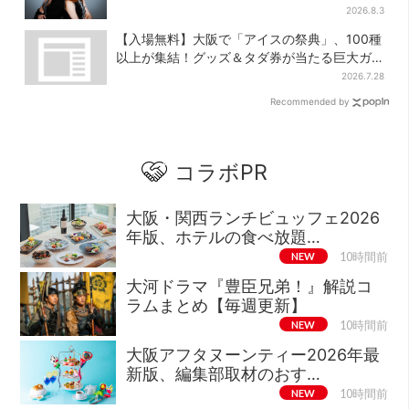
と、7人で目指す夢
2026.8.3
【入場無料】大阪で「アイスの祭典」、100種
以上が集結！グッズ＆タダ券が当たる巨大ガ
チャも
2026.7.28
Recommended by
コラボPR
大阪・関西ランチビュッフェ2026
年版、ホテルの食べ放題…
NEW
10時間前
大河ドラマ『豊臣兄弟！』解説コ
ラムまとめ【毎週更新】
NEW
10時間前
大阪アフタヌーンティー2026年最
新版、編集部取材のおす…
NEW
10時間前