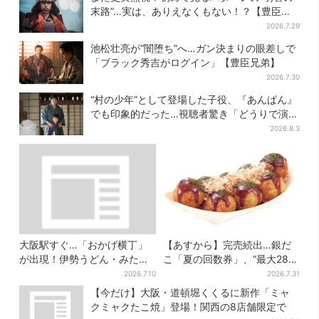
末路”…実は、ありえなくもない！？【豊臣兄
弟】
2026.7.29
池松壮亮が“闇堕ち”へ…ガン決まりの眼差しで
「ブラック秀吉がログイン」【豊臣兄弟】
2026.7.30
“村の少年”として登場した子役、『あんぱん』
でも印象的だった…視聴者驚き「どうりで演技
上手だと」
2026.8.3
大阪駅すぐ…「おかげ横丁」
【あすから】完売続出…銀だ
が出現！伊勢うどん・みたら
こ「夏の回数券」、“最大2811
しだんご・かき氷など、名物
円”お得に！数量限定で
2026.7.10
2026.7.31
グルメが集結
【今だけ】大阪・道頓堀くくるに新作「ミャ
クミャクたこ焼」登場！関西の8店舗限定で