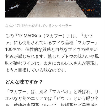
なんと17世紀から使われているというセラー
この『17 MACBeu（マカブー）』は、『カヴ
ァ』にも使用されているブドウ品種「マカブー」
100％で、個性的な質感と自然なブドウの程良い
甘みが感じられます。熟したブドウの味わいや風
味が滲むワインは、まさにカルレスさんが実現し
ようと目指している味なのです。
どんな味ですか？
「マカブー」は、別名「マカベオ」と呼ばれ、リ
オハなど別のエリアでは「ビウラ」という呼び名
も。黄桃や南国系フルーツ、柑橘系など果実感た