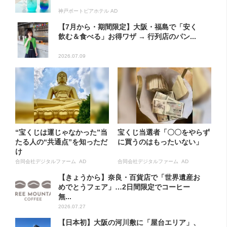
神戸ポートピアホテル AD
【7月から・期間限定】大阪・福島で「安く
飲む＆食べる」お得ワザ → 行列店のパン...
2026.07.09
“宝くじは運じゃなかった”当
宝くじ当選者「〇〇をやらず
たる人の“共通点”を知っただ
に買うのはもったいない」
け
合同会社デジタルファーム AD
合同会社デジタルファーム AD
【きょうから】奈良・百貨店で「世界遺産お
めでとうフェア」…2日間限定でコーヒー
無...
2026.07.27
【日本初】大阪の河川敷に「屋台エリア」、