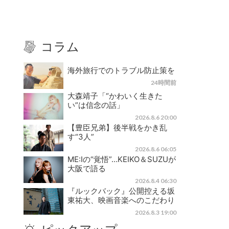
コラム
海外旅行でのトラブル防止策を
24時間前
大森靖子「“かわいく生きた
い”は信念の話」
2026.8.6 20:00
【豊臣兄弟】後半戦をかき乱
す“3人”
2026.8.6 06:05
ME:Iの“覚悟”…KEIKO＆SUZUが
大阪で語る
2026.8.4 06:30
『ルックバック』公開控える坂
東祐大、映画音楽へのこだわり
2026.8.3 19:00