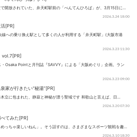
で開放されていた、弁天町駅前の「べんてんひろば」が、3月15日に…
2026.3.24 18:00
[PR]
tro中央線への乗り換え駅として多くの人が利用する「弁天町駅」(大阪市港
2026.3.23 11:30
l.7[PR]
ビス・Osaka Pointと月刊誌『SAVVY』による「大阪めぐり」企画。ラン
2026.3.23 09:00
家が行きたい“秘湯”[PR]
木立に包まれた、静寂と神秘が漂う聖域です 和歌山と言えば、日…
2026.3.20 07:30
てみた[PR]
、めっちゃ楽しいねん」。そう話すのは、さまざまなスポーツ観戦を趣…
2026.3.10 18:30