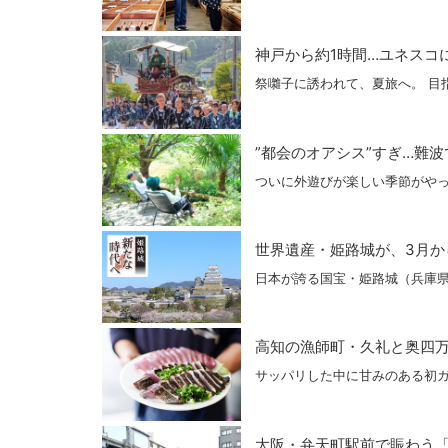
神戸から約1時間…ユネスコ
祭囃子に誘われて、夏旅へ。 目指
”都会のオアシス”すぎ…難波
ついに外遊びが楽しい季節がや
世界遺産・姫路城が、3月から
日本が誇る国宝・姫路城（兵庫
高知の漁師町・久礼と奥四万十
サッパリした中に甘みのある初ガ
大阪・弁天町駅前で賑わう「