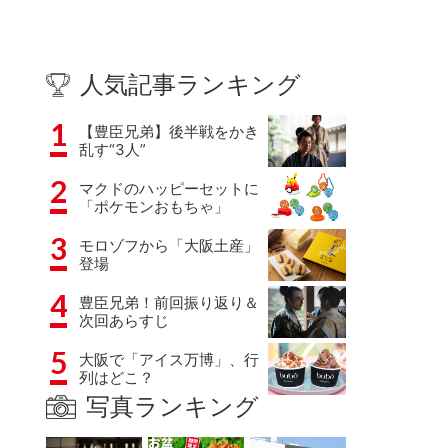
人気記事ランキング
1
【豊臣兄弟】後半戦をかき
乱す“3人”
2
マクドのハッピーセットに
「ポケモンおもちゃ」
3
モロゾフから「大阪土産」
登場
4
豊臣兄弟！前回振り返り＆
次回あらすじ
5
大阪で「アイス万博」、行
列はどこ？
写真ランキング