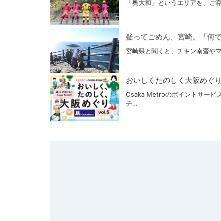
「奥大和」というエリアを、ご存
疑ってごめん、宮崎。「何で
宮崎県と聞くと、チキン南蛮やマ
おいしくたのしく大阪めぐり vo
Osaka Metroのポイントサー
チ…