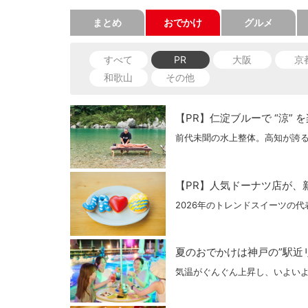
新着
まとめ
おでかけ
グルメ
すべて
PR
大阪
京
和歌山
その他
【PR】仁淀ブルーで “涼” 
前代未聞の水上整体。高知が誇る
【PR】人気ドーナツ店が、
2026年のトレンドスイーツの
夏のおでかけは神戸の”駅近リ
気温がぐんぐん上昇し、いよい