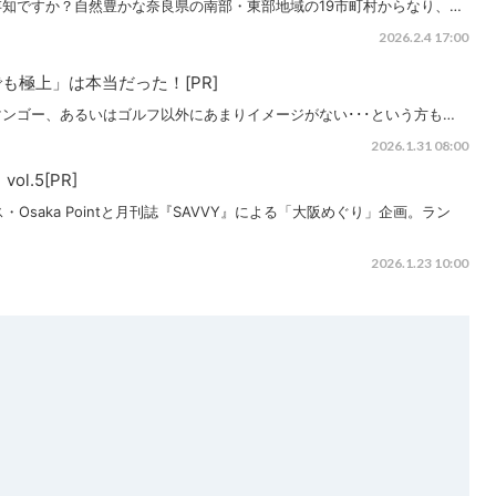
知ですか？自然豊かな奈良県の南部・東部地域の19市町村からなり、…
2026.2.4 17:00
も極上」は本当だった！[PR]
ンゴー、あるいはゴルフ以外にあまりイメージがない･･･という方も…
2026.1.31 08:00
l.5[PR]
ビス・Osaka Pointと月刊誌『SAVVY』による「大阪めぐり」企画。ラン
2026.1.23 10:00