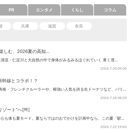
PR
エンタメ
くらし
コラム
都
兵庫
滋賀
奈良
を楽しむ、2026夏の高知…
清流・仁淀川と大自然の中で身体がみるみるほぐれていく 青く澄…
2026.7.30 09:00
新幹線とコラボ！？
代表格・フレンチクルーラーや、根強い人気を誇る生ドーナツなど、バリ…
2026.7.28 08:30
ゾート”へ[㏚]
よ心も体も夏モード。夏ならではのおでかけを計画中なら、この夏「駅…
2026.7.22 19:40