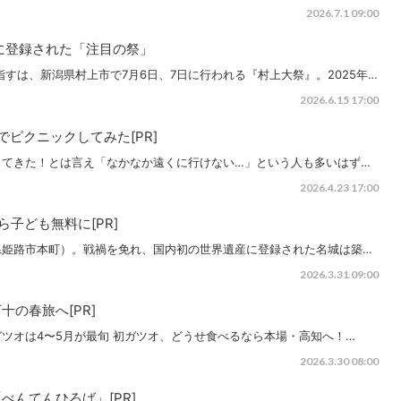
2026.7.1 09:00
に登録された「注目の祭」
すは、新潟県村上市で7月6日、7日に行われる『村上大祭』。2025年…
2026.6.15 17:00
でピクニックしてみた[PR]
ってきた！とは言え「なかなか遠くに行けない…」という人も多いはず…
2026.4.23 17:00
子ども無料に[PR]
県姫路市本町）。戦禍を免れ、国内初の世界遺産に登録された名城は築…
2026.3.31 09:00
の春旅へ[PR]
ツオは4〜5月が最旬 初ガツオ、どうせ食べるなら本場・高知へ！…
2026.3.30 08:00
べんてんひろば」[PR]