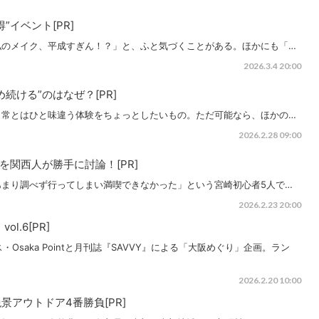
”イベント[PR]
私のメイク、平成すぎん！？」と、ふと気づくことがある。ほかにも「…
2026.3.4 20:00
続ける”のはなぜ？[PR]
日常とはひと味違う体験をちょっとしたいもの。ただ可能なら、ほかの…
2026.2.28 09:00
を関西人が勝手に討論！[PR]
まり調べず行ってしまい満喫できなかった」という宮崎初心者5人で…
2026.2.23 20:00
l.6[PR]
ビス・Osaka Pointと月刊誌『SAVVY』による「大阪めぐり」企画。ラン
2026.2.20 10:00
アウトドア4番勝負[PR]