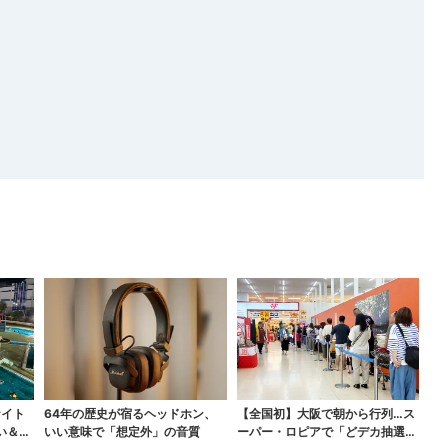
ナイト
64年の歴史が宿るヘッドホン、
【全国初】大阪で朝から行列…ス
い＆コ
いい意味で「想定外」の音質
ーパー・ロピアで「どデカ抽選