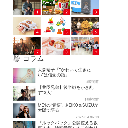
1
2
3
4
5
6
7
8
9
コラム
大森靖子「“かわいく生きた
い”は信念の話」
5時間前
【豊臣兄弟】後半戦をかき乱
す“3人”
19時間前
ME:Iの“覚悟”…KEIKO＆SUZUが
大阪で語る
2026.8.4 06:30
『ルックバック』公開控える坂
東祐大、映画音楽へのこだわり