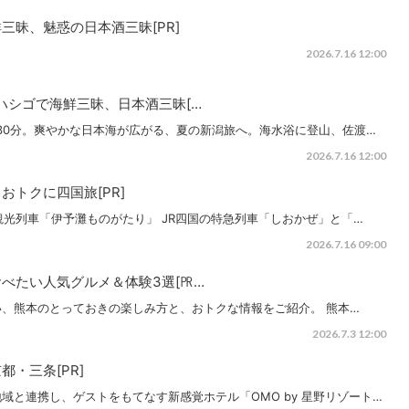
三昧、魅惑の日本酒三昧[PR]
2026.7.16 12:00
ハシゴで海鮮三昧、日本酒三昧[…
30分。爽やかな日本海が広がる、夏の新潟旅へ。海水浴に登山、佐渡…
2026.7.16 12:00
トクに四国旅[PR]
観光列車「伊予灘ものがたり」 JR四国の特急列車「しおかぜ」と「…
2026.7.16 09:00
べたい人気グルメ＆体験3選[㏚…
、熊本のとっておきの楽しみ方と、おトクな情報をご紹介。 熊本…
2026.7.3 12:00
京都・三条[PR]
域と連携し、ゲストをもてなす新感覚ホテル「OMO by 星野リゾート…