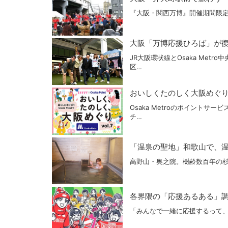
『大阪・関西万博』開催期間限定
大阪「万博応援ひろば」が復活
JR大阪環状線とOsaka Me
区…
おいしくたのしく大阪めぐり vo
Osaka Metroのポイントサー
チ…
「温泉の聖地」和歌山で、温泉
高野山・奥之院。樹齢数百年の杉
各界隈の「応援あるある」調べ
「みんなで一緒に応援するって