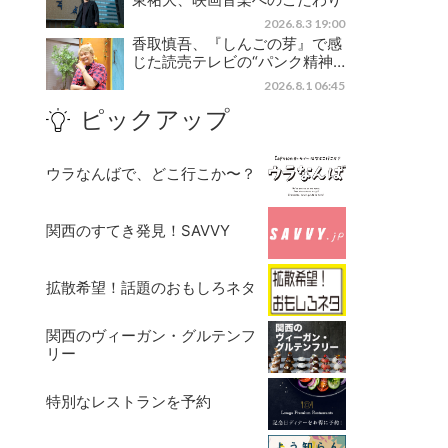
2026.8.3 19:00
香取慎吾、『しんごの芽』で感
じた読売テレビの“パンク精神…
2026.8.1 06:45
ピックアップ
ウラなんばで、どこ行こか〜？
関西のすてき発見！SAVVY
拡散希望！話題のおもしろネタ
関西のヴィーガン・グルテンフ
リー
特別なレストランを予約