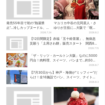
発売55年目で初の“熱湯禁
マユリカ中谷の元同居人・さ
止”…冷しカップヌードル、公
ゆりが主役に…大阪で「呪物
式に聞いたおいしい作り方を
展」開催、コンセプトは“呪物
2026.7.24
2026.8.2
実践してみた
たちのお茶会”
【12日間限定】赤福「五十鈴茶屋」、無病息
災願う「土用さわ餅」販売スタート 関西8カ
所でも買える
2026.7.15
「ザ・リッツ・カールトン大阪」なのに5000
円台！肉料理、スイーツ、パンまで…約50種
類が食べ放題
2026.8.7
【7月30日から】神戸・海側が“ミッフィー”だ
らけ！全16施設でパン、スイーツ、ナイトマ
ーケットも
2026.8.3