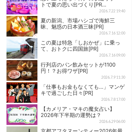
トで夏の思い出づくり[PR…
2026.7.22 19:40
夏の新潟、市場ハシゴで海鮮三
昧、魅惑の日本酒三昧[PR]
2026.7.16 12:00
この夏は特急「しおかぜ」に乗っ
て、おトクに四国旅[PR]
2026.7.16 09:00
行列店のパン飲みセットが1100
円！？お得ワザ[PR]
2026.7.9 11:30
「仕事もお金もなくても…」マンゲ
キで過ごした日々[PR]
2026.7.8 17:00
【カメリア・マキの魔女占い】
2026年下半期の運勢は？
2026.6.29 06:00
京都アフタヌーンティー2026年最