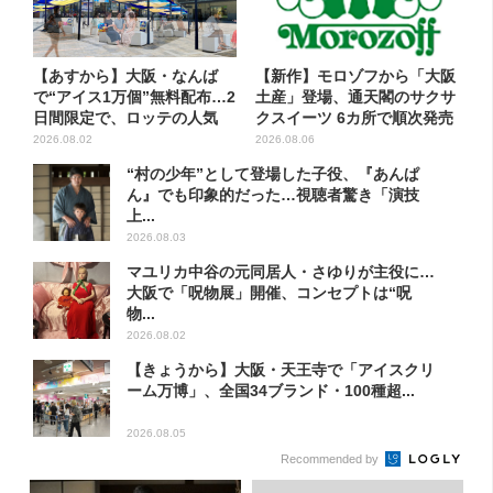
【あすから】大阪・なんば
【新作】モロゾフから「大阪
で“アイス1万個”無料配布…2
土産」登場、通天閣のサクサ
日間限定で、ロッテの人気
クスイーツ 6カ所で順次発売
商...
2026.08.02
2026.08.06
“村の少年”として登場した子役、『あんぱ
ん』でも印象的だった…視聴者驚き「演技
上...
2026.08.03
マユリカ中谷の元同居人・さゆりが主役に…
大阪で「呪物展」開催、コンセプトは“呪
物...
2026.08.02
【きょうから】大阪・天王寺で「アイスクリ
ーム万博」、全国34ブランド・100種超...
2026.08.05
Recommended by