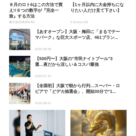
８月のロト6はこの方法で買
【1ヶ月以内に大金持ちにな
え!!６つの数字が『完全一
りたい人だけ見て下さい】
致』する方法
株式会社MURA AD
Il Sereno AD
【あすオープン】大阪・梅田に「まるでテー
マパーク」な巨大スポーツ店、461ブラン...
2026.08.06
【500円〜】大阪の“市民ナイトプール”3
選…夜だから涼しい＆コスパ最強
2026.07.31
【全国初】大阪で朝から行列…スーパー・ロ
ピアで「どデカ抽選会」、開始30分で“1...
2026.08.01