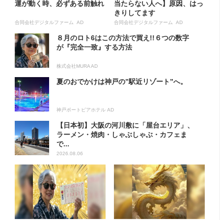
運が動く時、必ずある前触れ
当たらない人へ】原因、はっ
きりしてます
合同会社デジタルファーム AD
合同会社デジタルファーム AD
８月のロト6はこの方法で買え!!６つの数字
が『完全一致』する方法
株式会社MURA AD
夏のおでかけは神戸の”駅近リゾート”へ。
神戸ポートピアホテル AD
【日本初】大阪の河川敷に「屋台エリア」、
ラーメン・焼肉・しゃぶしゃぶ・カフェま
で...
2026.08.06