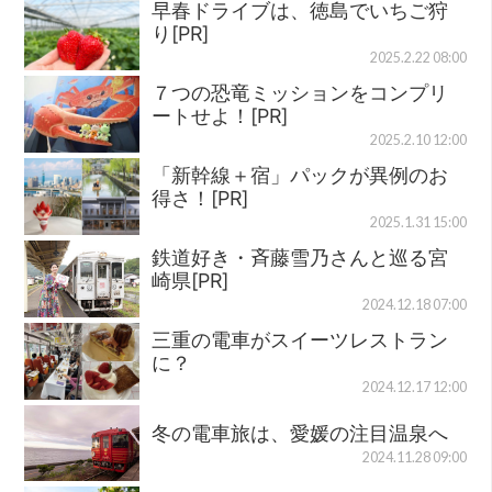
早春ドライブは、徳島でいちご狩
り[PR]
2025.2.22 08:00
７つの恐竜ミッションをコンプリ
ートせよ！[PR]
2025.2.10 12:00
「新幹線＋宿」パックが異例のお
得さ！[PR]
2025.1.31 15:00
鉄道好き・斉藤雪乃さんと巡る宮
崎県[PR]
2024.12.18 07:00
三重の電車がスイーツレストラン
に？
2024.12.17 12:00
冬の電車旅は、愛媛の注目温泉へ
2024.11.28 09:00