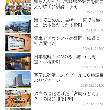
知らんかった…宮崎県の魅力を関西
人が勝手に討論！[PR]
2026.2.23 20:00
疑ってごめん、宮崎。「何でも極
上」は本当だった！[PR]
2026.1.31 08:00
電車アナウンスへの疑問、鉄道会
社に聞いた
2026.1.19 17:00
日本縦断！ OMOろい旅 in 北海
道・小樽[PR]
2025.12.14 17:00
客室に砂浜、ふぐプール…８施設目
のリゾナーレ
2025.12.10 11:00
独自の進化遂げた「宮崎うどん」
３つの謎に迫る[PR]
2025.12.3 08:00