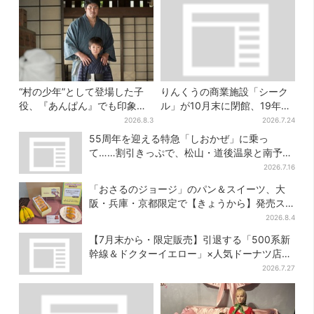
“村の少年”として登場した子
りんくうの商業施設「シーク
役、『あんぱん』でも印象的
ル」が10月末に閉館、19年の
だった…視聴者驚き「どうり
歴史に幕…南大阪民に衝撃は
2026.8.3
2026.7.24
で演技上手だと」
しる
55周年を迎える特急「しおかぜ」に乗っ
て……割引きっぷで、松山・道後温泉と南予を
満喫【大阪から愛媛へおトク旅】
2026.7.16
「おさるのジョージ」のパン＆スイーツ、大
阪・兵庫・京都限定で【きょうから】発売ス
タート
2026.8.4
【7月末から・限定販売】引退する「500系新
幹線＆ドクターイエロー」×人気ドーナツ店が
コラボ、手土産の切り札にも
2026.7.27