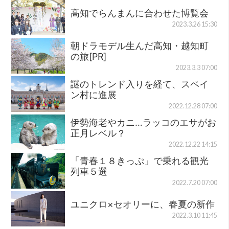
高知でらんまんに合わせた博覧会
2023.3.26 15:30
朝ドラモデル生んだ高知・越知町
の旅[PR]
2023.3.3 07:00
謎のトレンド入りを経て、スペイ
ン村に進展
2022.12.28 07:00
伊勢海老やカニ…ラッコのエサがお
正月レベル？
2022.12.22 14:15
「青春１８きっぷ」で乗れる観光
列車５選
2022.7.20 07:00
ユニクロ×セオリーに、春夏の新作
2022.3.10 11:45