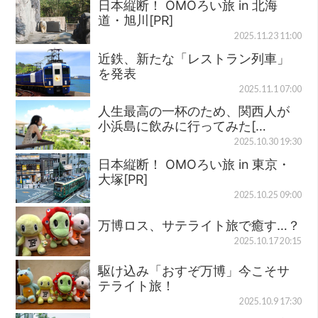
日本縦断！ OMOろい旅 in 北海
道・旭川[PR]
2025.11.23 11:00
近鉄、新たな「レストラン列車」
を発表
2025.11.1 07:00
人生最高の一杯のため、関西人が
小浜島に飲みに行ってみた[…
2025.10.30 19:30
日本縦断！ OMOろい旅 in 東京・
大塚[PR]
2025.10.25 09:00
万博ロス、サテライト旅で癒す…？
2025.10.17 20:15
駆け込み「おすぞ万博」今こそサ
テライト旅！
2025.10.9 17:30