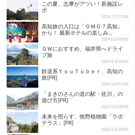
この夏、志摩がアツい！新施設レ
ポ
2024.7.11 17:00
高知旅の入口は「ＯＭＯ７高知」
から！ 最新ホテルの楽しみ…
2024.6.20 09:00
ＧＷにおすすめ、福井県へドライ
ブ旅
2024.4.19 19:00
鉄道系ＹｏｕＴｕｂｅｒ、高知の
旅[PR]
2024.3.29 13:00
「まきのさんの道の駅・佐川」の
遊び方[PR]
2024.3.23 09:00
未来を照らす、牧野植物園「ラボ
テラス」[PR]
2024.3.22 09:00