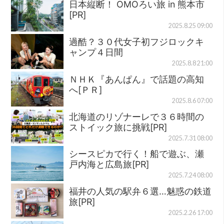
日本縦断！ OMOろい旅 in 熊本市
[PR]
2025.8.25 09:00
過酷？３０代女子初フジロックキ
ャンプ４日間
2025.8.8 21:00
ＮＨＫ『あんぱん』で話題の高知
へ[ＰＲ]
2025.8.6 07:00
北海道のリゾナーレで３６時間の
ストイック旅に挑戦[PR]
2025.7.31 08:00
シースピカで行く！船で遊ぶ、瀬
戸内海と広島旅[PR]
2025.7.24 08:00
福井の人気の駅弁６選…魅惑の鉄道
旅[PR]
2025.2.26 17:00