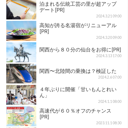
泊まれる伝統工芸の里が超アップ
デート[PR]
2024.3.21 09:00
高知が誇る名湯宿がリニューアル
[PR]
2024.3.20 09:00
関西から８０分の仙台をお得に[PR]
2024.3.13 17:00
関西〜北陸間の乗換は？検証した
2024.2.6 07:00
４年ぶりに開催「甘いもんとれい
ん」
2024.1.1 08:00
高速代が６０％オフのチャンス
[PR]
2023.11.1 08:30