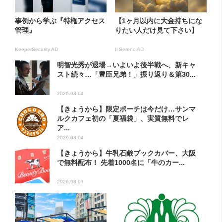
事例から学ぶ『特権アクセス
【1ヶ月以内に大金持ちにな
管理』
りたい人だけ見て下さい】
KeeperSecurity AD
Il Sereno AD
明智光秀が退場→いよいよ後半戦へ、新キャ
スト続々…「豊臣兄弟！」振り返り＆第30...
2026.08.04
【きょうから】限定ポーチは今だけ…サンマ
ルクカフェ初の「夏福袋」、実質無料でレ
ア...
2026.08.04
【きょうから】牛乳石鹸ブックカバー、大阪
で無料配布！ 先着1000名に「牛のカー...
2026.08.07