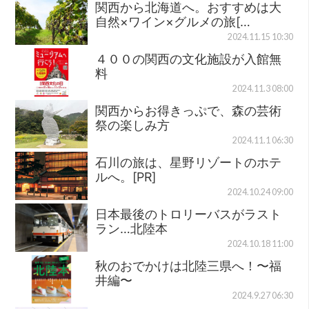
関西から北海道へ。おすすめは大
自然×ワイン×グルメの旅[…
2024.11.15 10:30
４００の関西の文化施設が入館無
料
2024.11.3 08:00
関西からお得きっぷで、森の芸術
祭の楽しみ方
2024.11.1 06:30
石川の旅は、星野リゾートのホテ
ルへ。[PR]
2024.10.24 09:00
日本最後のトロリーバスがラスト
ラン…北陸本
2024.10.18 11:00
秋のおでかけは北陸三県へ！〜福
井編〜
2024.9.27 06:30