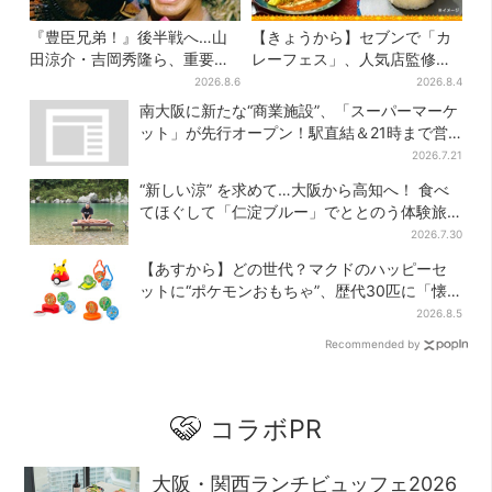
『豊臣兄弟！』後半戦へ…山
【きょうから】セブンで「カ
田涼介・吉岡秀隆ら、重要人
レーフェス」、人気店監修メ
物のビジュアル解禁でSNS興
ニューなど全15品！お得な割
2026.8.6
2026.8.4
奮「キター！！」
引キャンペーンは2週間だけ
南大阪に新たな“商業施設”、「スーパーマーケ
ット」が先行オープン！駅直結＆21時まで営
業
2026.7.21
“新しい涼” を求めて…大阪から高知へ！ 食べ
てほぐして「仁淀ブルー」でととのう体験旅
【2026夏最新版】
2026.7.30
【あすから】どの世代？マクドのハッピーセ
ットに“ポケモンおもちゃ”、歴代30匹に「懐
かしい」と喜びの声
2026.8.5
Recommended by
コラボPR
大阪・関西ランチビュッフェ2026