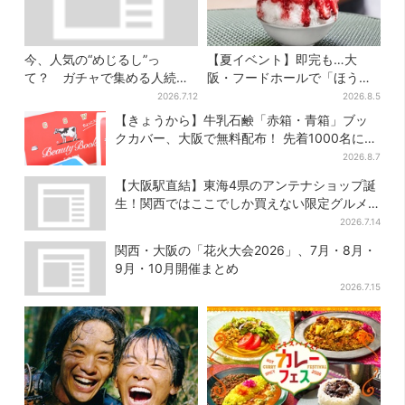
今、人気の“めじるし”っ
【夏イベント】即完も…大
て？ ガチャで集める人続
阪・フードホールで「ほうせ
出…収集家とメーカーに聞い
き箱」の“限定かき氷”が復
2026.7.12
2026.8.5
たヒットの背景
活！一夜限りの盆踊りも
【きょうから】牛乳石鹸「赤箱・青箱」ブッ
クカバー、大阪で無料配布！ 先着1000名に
「牛のカード」も
2026.8.7
【大阪駅直結】東海4県のアンテナショップ誕
生！関西ではここでしか買えない限定グルメ
も
2026.7.14
関西・大阪の「花火大会2026」、7月・8月・
9月・10月開催まとめ
2026.7.15