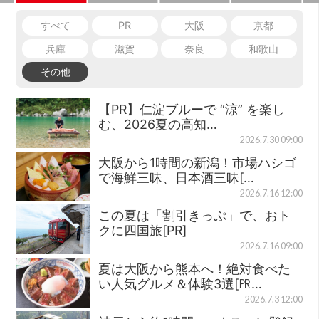
すべて
PR
大阪
京都
兵庫
滋賀
奈良
和歌山
その他
【PR】仁淀ブルーで “涼” を楽し
む、2026夏の高知…
2026.7.30 09:00
大阪から1時間の新潟！市場ハシゴ
で海鮮三昧、日本酒三昧[…
2026.7.16 12:00
この夏は「割引きっぷ」で、おト
クに四国旅[PR]
2026.7.16 09:00
夏は大阪から熊本へ！絶対食べた
い人気グルメ＆体験3選[㏚…
2026.7.3 12:00