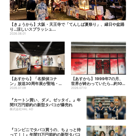
【きょうから】大阪・天王寺で「てんしば夏祭り」、縁日や盆踊
り…涼しいスプラッシュ...
2026.08.01
【あすから】「名探偵コナ
【あすから】1999年7の月、
ン」放送30周年展が聖地・大
世界が終わっていたら…約10万
阪で、貴重な資料＆歴代の名
2026.07.09
人動員のホラー展が大...
2026.07.10
台...
『カートン買い、ダメ。ゼッタイ。』年
間11万円節約の新型タバコが爆売れ
株式会社HAL AD
『コンビニでタバコ買うの、ちょっと待
って！！』年間11万円節約の新型タバコ