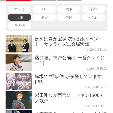
すべて
PR
大阪
京都
兵庫
滋賀
奈良
和歌山
その他
例えば炎が宝塚で冠番組イベン
ト、サプライズに会場騒然
2026.8.3 11:30
藤井隆、神戸公演は“一番クレイジ
ー”？
2026.7.8 18:15
職場で“怪事件”が多発しています
[PR]
2026.6.18 06:30
岩田剛典が西宮に、ファン1500人
大歓声
2026.6.17 20:50