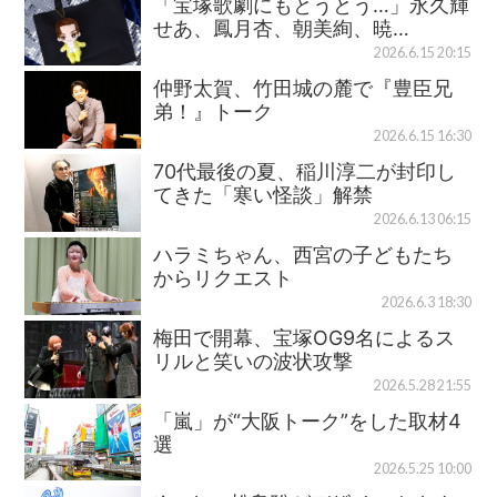
「宝塚歌劇にもとうとう…」永久輝
せあ、鳳月杏、朝美絢、暁…
2026.6.15 20:15
仲野太賀、竹田城の麓で『豊臣兄
弟！』トーク
2026.6.15 16:30
70代最後の夏、稲川淳二が封印し
てきた「寒い怪談」解禁
2026.6.13 06:15
ハラミちゃん、西宮の子どもたち
からリクエスト
2026.6.3 18:30
梅田で開幕、宝塚OG9名によるス
リルと笑いの波状攻撃
2026.5.28 21:55
「嵐」が“大阪トーク”をした取材4
選
2026.5.25 10:00