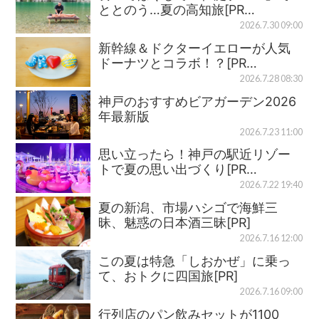
ととのう…夏の高知旅[PR…
2026.7.30 09:00
新幹線＆ドクターイエローが人気
ドーナツとコラボ！？[PR…
2026.7.28 08:30
神戸のおすすめビアガーデン2026
年最新版
2026.7.23 11:00
思い立ったら！神戸の駅近リゾー
トで夏の思い出づくり[PR…
2026.7.22 19:40
夏の新潟、市場ハシゴで海鮮三
昧、魅惑の日本酒三昧[PR]
2026.7.16 12:00
この夏は特急「しおかぜ」に乗っ
て、おトクに四国旅[PR]
2026.7.16 09:00
行列店のパン飲みセットが1100