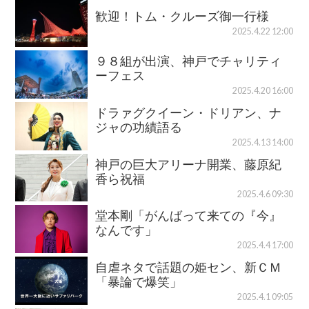
歓迎！トム・クルーズ御一行様
2025.4.22 12:00
９８組が出演、神戸でチャリティ
ーフェス
2025.4.20 16:00
ドラァグクイーン・ドリアン、ナ
ジャの功績語る
2025.4.13 14:00
神戸の巨大アリーナ開業、藤原紀
香ら祝福
2025.4.6 09:30
堂本剛「がんばって来ての『今』
なんです」
2025.4.4 17:00
自虐ネタで話題の姫セン、新ＣＭ
「暴論で爆笑」
2025.4.1 09:05