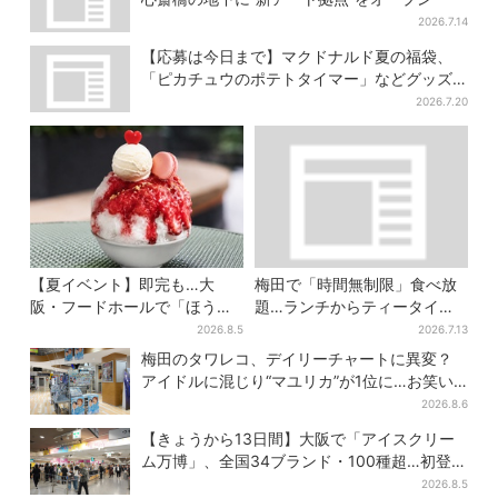
2026.7.14
【応募は今日まで】マクドナルド夏の福袋、
「ピカチュウのポテトタイマー」などグッズ3
品＆商品券付きで3900円
2026.7.20
【夏イベント】即完も…大
梅田で「時間無制限」食べ放
阪・フードホールで「ほうせ
題…ランチからティータイム
き箱」の“限定かき氷”が復
までノンストップで約60種を
2026.8.5
2026.7.13
活！一夜限りの盆踊りも
満喫
梅田のタワレコ、デイリーチャートに異変？
アイドルに混じり“マユリカ”が1位に…お笑い
が強すぎる理由とは
2026.8.6
【きょうから13日間】大阪で「アイスクリー
ム万博」、全国34ブランド・100種超…初登場
の「チョコソフト」に行列
2026.8.5