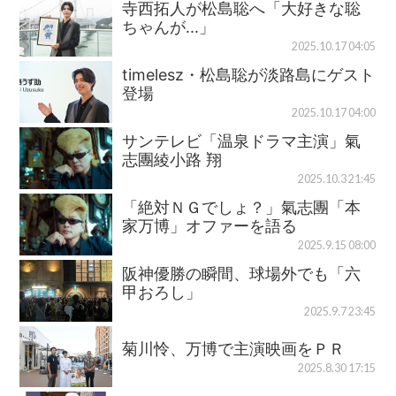
寺西拓人が松島聡へ「大好きな聡
ちゃんが...」
2025.10.17 04:05
timelesz・松島聡が淡路島にゲスト
登場
2025.10.17 04:00
サンテレビ「温泉ドラマ主演」氣
志團綾小路 翔
2025.10.3 21:45
「絶対ＮＧでしょ？」氣志團「本
家万博」オファーを語る
2025.9.15 08:00
阪神優勝の瞬間、球場外でも「六
甲おろし」
2025.9.7 23:45
菊川怜、万博で主演映画をＰＲ
2025.8.30 17:15