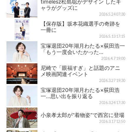
timelesz松島聡がデザイン したキ
ャラがグッズに
2026.5.24 07:30
【保存版】坂本花織選手の奇跡を
一冊に
2026.5.13 17:15
宝塚退団20年湖月わたる×荻田浩一
「もう一度会いたかった…
2026.4.7 19:00
尼崎で「眼福すぎ」と話題のアニ
メ映画関連イベント
2026.3.27 19:30
宝塚退団20年湖月わたる×荻田浩
一…思い出を振り返る
2026.3.24 17:30
小泉孝太郎が“着物姿”で西宮に登場
2026.3.17 12:50