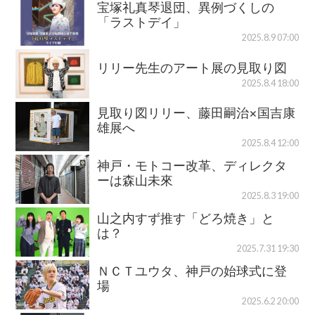
宝塚礼真琴退団、異例づくしの
「ラストデイ」
2025.8.9 07:00
リリー先生のアート展の見取り図
2025.8.4 18:00
見取り図リリー、藤田嗣治×国吉康
雄展へ
2025.8.4 12:00
神戸・モトコー改革、ディレクタ
ーは森山未來
2025.8.3 19:00
山之内すず推す「どろ焼き」と
は？
2025.7.31 19:30
ＮＣＴユウタ、神戸の始球式に登
場
2025.6.2 20:00