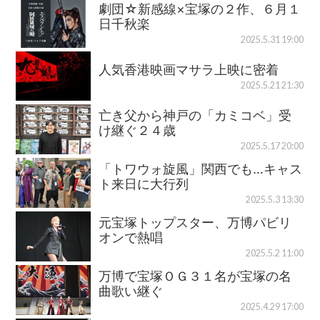
劇団☆新感線×宝塚の２作、６月１
日千秋楽
2025.5.31 19:00
人気香港映画マサラ上映に密着
2025.5.21 21:30
亡き父から神戸の「カミコベ」受
け継ぐ２４歳
2025.5.17 20:00
「トワウォ旋風」関西でも…キャス
ト来日に大行列
2025.5.3 13:30
元宝塚トップスター、万博パビリ
オンで熱唱
2025.5.2 11:00
万博で宝塚ＯＧ３１名が宝塚の名
曲歌い継ぐ
2025.4.29 17:00