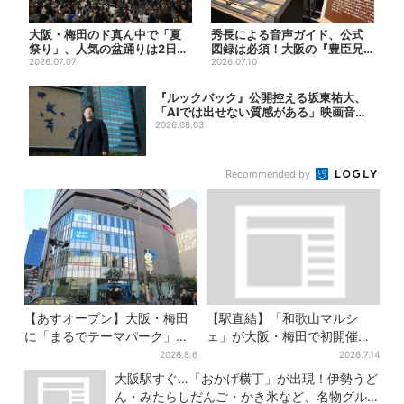
大阪・梅田のド真ん中で「夏
秀長による音声ガイド、公式
祭り」、人気の盆踊りは2日間
図録は必須！大阪の『豊臣兄
だけ！ 縁日など各所でイベ...
2026.07.07
弟』展を、より楽しむ方法４
2026.07.10
選
『ルックバック』公開控える坂東祐大、
「AIでは出せない質感がある」映画音楽
へのこ...
2026.08.03
Recommended by
【あすオープン】大阪・梅田
【駅直結】「和歌山マルシ
に「まるでテーマパーク」な
ェ」が大阪・梅田で初開催！
巨大スポーツ店、461ブラン
桃・シャインマスカット・巨
2026.8.6
2026.7.14
ド集結！ 6フロアをまとめて
峰がずらり
大阪駅すぐ…「おかげ横丁」が出現！伊勢うど
紹介
ん・みたらしだんご・かき氷など、名物グル