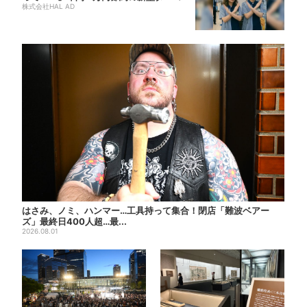
株式会社HAL AD
はさみ、ノミ、ハンマー…工具持って集合！閉店「難波ベアー
ズ」最終日400人超…最...
2026.08.01