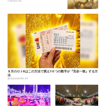
Il Sereno AD
８月のロト6はこの方法で買え!!６つの数字が『完全一致』する方
法
株式会社MURA AD