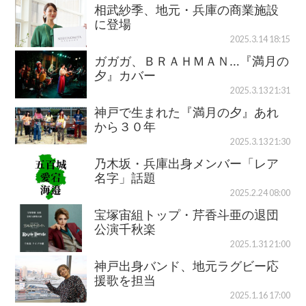
相武紗季、地元・兵庫の商業施設
に登場
2025.3.14 18:15
ガガガ、ＢＲＡＨＭＡＮ…『満月の
夕』カバー
2025.3.13 21:31
神戸で生まれた『満月の夕』あれ
から３０年
2025.3.13 21:30
乃木坂・兵庫出身メンバー「レア
名字」話題
2025.2.24 08:00
宝塚宙組トップ・芹香斗亜の退団
公演千秋楽
2025.1.31 21:00
神戸出身バンド、地元ラグビー応
援歌を担当
2025.1.16 17:00