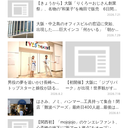
【きょうから】大阪「りくろーおじさん創業
祭」、名物の“和菓子”を梅田で販売 6日間限
定でお得に
2026.7.21
大阪・中之島のオフィスビルの窓辺に突如、
出現した……巨大インコ「何かいる」「朝から
ビビった」、その正体とは？
2026.7.29
男役の夢を追いかけ長崎へ…
【初開催】大阪に「ジブリパ
トップスターと娘役が語る
ーク」が出現！世界観がすご
「ハウステンボス歌劇団」と
い…細かな仕掛け＆巨大フォ
2026.8.2
2026.7.18
は？大阪で初公演開催
トスポットに注目
はさみ、ノミ、ハンマー…工具持って集合！閉
店「難波ベアーズ」最終日400人超…最後は
「もう帰ってください」
2026.8.1
【関西初】「mojojojo」のケンエレファント、
心斎橋の地下に“新アート拠点”をオープン