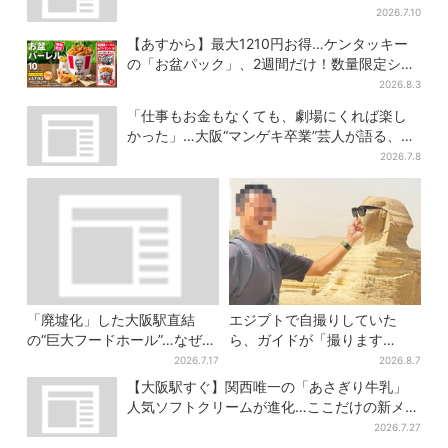
メが集結
2026.7.10
【あすから】最大1210円お得…ケンタッキー
の「お盆パック」、2週間だけ！数量限定シー
ル付き
2026.8.3
「仕事もお金もなくても、劇場にくれば楽し
かった」…大阪“マンゲキ卒業”芸人が語る、漫
才を磨き続けた日々
2026.7.8
「廃墟化」した大阪駅直結
エジプトで自撮りしていた
の“巨大フードホール”…なぜ？
ら、ガイドが「撮ります
実は、梅田ランチ＆カフェの
よ！」→ノリノリでポーズを
2026.7.17
2026.8.7
穴場だった
取っていたら…… 海外旅行
【大阪駅すぐ】関西唯一の「あさぎり牛乳」
でのトラブル防止策を
人気ソフトクリームが進化…ここだけの新メニ
ューも仲間入り
2026.7.27