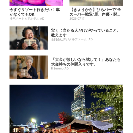
今すぐリゾート行きたい！車
【きょうから】ひらパーで“全
がなくてもOK
スーパー戦隊”展、声優・関智
神戸ポートピアホテル AD
一が熱弁「今、大阪に全戦...
2026.07.17
宝くじ当たる人だけがやっていること、
教えます
合同会社デジタルファーム AD
「大金が欲しいなら試して！」あなたも
大金持ちの仲間入りです。
Il Sereno AD