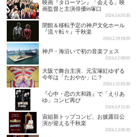
映画『タローマン』「会える」映
画監督と主演俳優in塚口
2026.3.6 20:30
閉館＆移転予定の神戸文化ホール
『流々転々』千秋楽
2026.2.18 18:30
神戸・海沿いで初の音楽フェス
2026.2.2 08:00
大阪で舞台主演、元宝塚紅ゆずる
今年は「たおやか」に？
2026.1.15 20:30
『心中・恋の大和路』で「えりあ
ゆ」コンビ再び
2026.1.9 11:35
宙組新トップコンビ、お披露目公
演が迎える千秋楽
2026.1.3 08:30