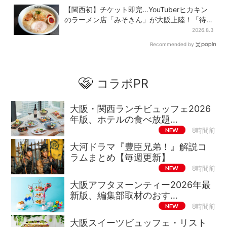
【関西初】チケット即完…YouTuberヒカキン
のラーメン店「みそきん」が大阪上陸！「待
ってました」と話題
2026.8.3
Recommended by
コラボPR
大阪・関西ランチビュッフェ2026
年版、ホテルの食べ放題…
NEW
8時間前
大河ドラマ『豊臣兄弟！』解説コ
ラムまとめ【毎週更新】
NEW
8時間前
大阪アフタヌーンティー2026年最
新版、編集部取材のおす…
NEW
8時間前
大阪スイーツビュッフェ・リスト