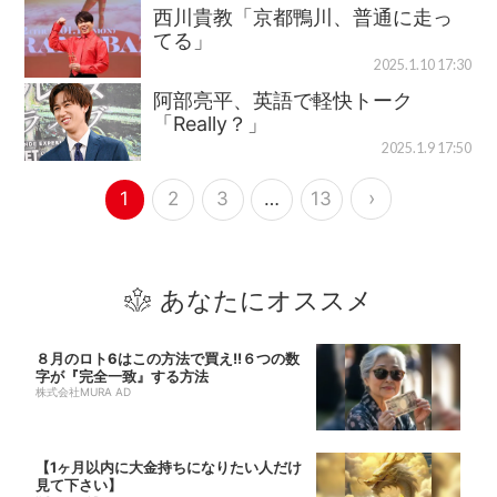
西川貴教「京都鴨川、普通に走っ
てる」
2025.1.10 17:30
阿部亮平、英語で軽快トーク
「Really？」
2025.1.9 17:50
›
1
2
3
…
13
あなたにオススメ
８月のロト6はこの方法で買え!!６つの数
字が『完全一致』する方法
株式会社MURA AD
【1ヶ月以内に大金持ちになりたい人だけ
見て下さい】