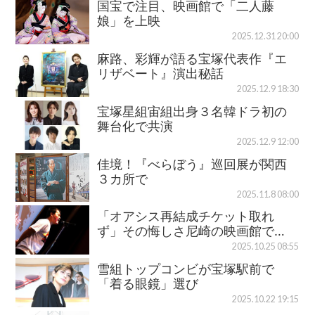
国宝で注目、映画館で「二人藤
娘」を上映
2025.12.31 20:00
麻路、彩輝が語る宝塚代表作『エ
リザベート』演出秘話
2025.12.9 18:30
宝塚星組宙組出身３名韓ドラ初の
舞台化で共演
2025.12.9 12:00
佳境！『べらぼう』巡回展が関西
３カ所で
2025.11.8 08:00
「オアシス再結成チケット取れ
ず」その悔しさ尼崎の映画館で…
2025.10.25 08:55
雪組トップコンビが宝塚駅前で
「着る眼鏡」選び
2025.10.22 19:15