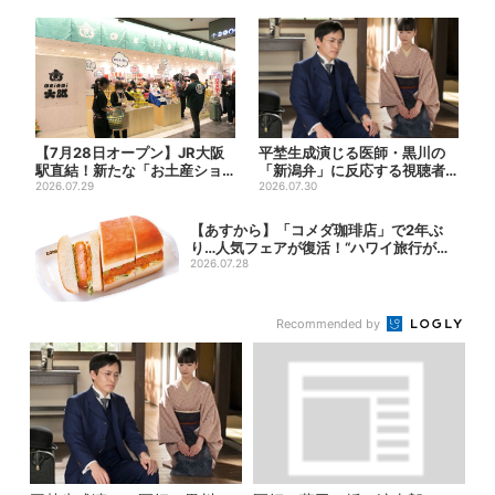
【7月28日オープン】JR大阪
平埜生成演じる医師・黒川の
駅直結！新たな「お土産ショ
「新潟弁」に反応する視聴者
ップ」、銘菓バラ売りで地...
2026.07.29
続出「グッときた」
2026.07.30
【あすから】「コメダ珈琲店」で2年ぶ
り…人気フェアが復活！“ハワイ旅行が当
たる”...
2026.07.28
Recommended by