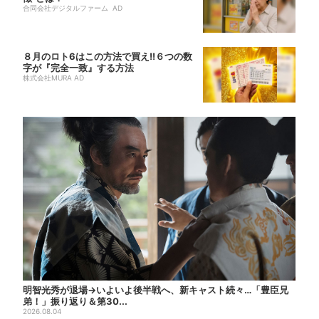
合同会社デジタルファーム AD
８月のロト6はこの方法で買え!!６つの数
字が『完全一致』する方法
株式会社MURA AD
明智光秀が退場→いよいよ後半戦へ、新キャスト続々…「豊臣兄
弟！」振り返り＆第30...
2026.08.04