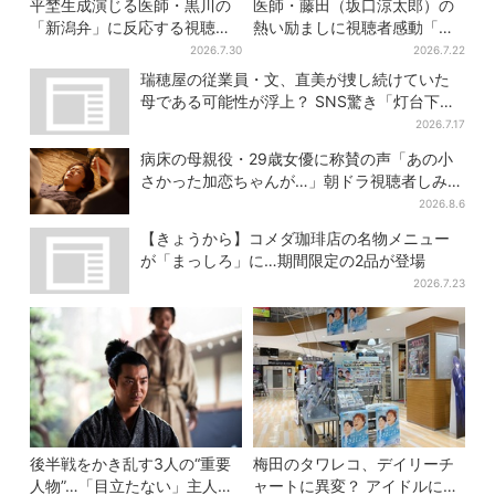
平埜生成演じる医師・黒川の
医師・藤田（坂口涼太郎）の
「新潟弁」に反応する視聴者
熱い励ましに視聴者感動「泣
続出「グッときた」
かされると思ってなかった」
2026.7.30
2026.7.22
瑞穂屋の従業員・文、直美が捜し続けていた
母である可能性が浮上？ SNS驚き「灯台下暗
しすぎる」
2026.7.17
病床の母親役・29歳女優に称賛の声「あの小
さかった加恋ちゃんが…」朝ドラ視聴者しみじ
み
2026.8.6
【きょうから】コメダ珈琲店の名物メニュー
が「まっしろ」に…期間限定の2品が登場
2026.7.23
後半戦をかき乱す3人の“重要
梅田のタワレコ、デイリーチ
人物”…「目立たない」主人
ャートに異変？ アイドルに混