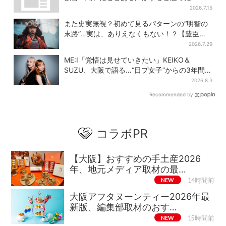
ら！」
2026.7.15
また史実無視？初めて見るパターンの“明智の
末路”…実は、ありえなくもない！？【豊臣兄
弟】
2026.7.29
ME:I「覚悟は見せていきたい」KEIKO＆
SUZU、大阪で語る…“日プ女子”からの3年間
と、7人で目指す夢
2026.8.3
Recommended by
コラボPR
【大阪】おすすめの手土産2026
年、地元メディア取材の最…
NEW
14時間前
大阪アフタヌーンティー2026年最
新版、編集部取材のおす…
NEW
15時間前