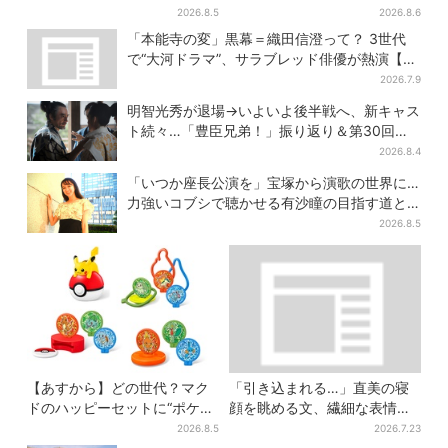
公・仲野太賀も、モブキャラ
じり“マユリカ”が1位に…お笑
2026.8.5
2026.8.6
→覚醒へ【豊臣兄弟】
いが強すぎる理由とは
「本能寺の変」黒幕＝織田信澄って？ 3世代
で“大河ドラマ”、サラブレッド俳優が熱演【豊
臣兄弟】
2026.7.9
明智光秀が退場→いよいよ後半戦へ、新キャス
ト続々…「豊臣兄弟！」振り返り＆第30回あ
らすじ
2026.8.4
「いつか座長公演を」宝塚から演歌の世界に…
力強いコブシで聴かせる有沙瞳の目指す道と
は
2026.8.5
【あすから】どの世代？マク
「引き込まれる…」直美の寝
ドのハッピーセットに“ポケモ
顔を眺める文、繊細な表情を
ンおもちゃ”、歴代30匹に「懐
見せる内田滋の演技に称賛相
2026.8.5
2026.7.23
かしい」と喜びの声
次ぐ