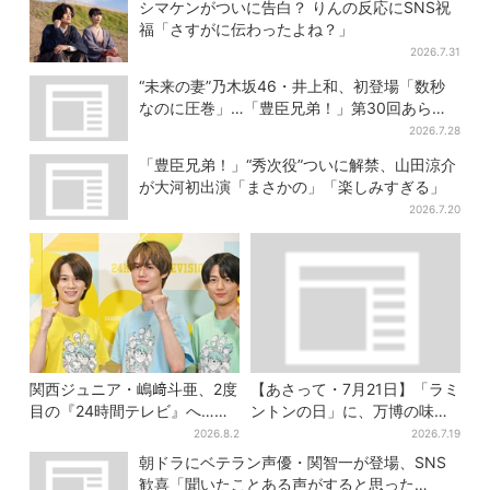
シマケンがついに告白？ りんの反応にSNS祝
福「さすがに伝わったよね？」
2026.7.31
“未来の妻”乃木坂46・井上和、初登場「数秒
なのに圧巻」…「豊臣兄弟！」第30回あらす
じ・清須会議
2026.7.28
「豊臣兄弟！」“秀次役”ついに解禁、山田涼介
が大河初出演「まさかの」「楽しみすぎる」
2026.7.20
関西ジュニア・嶋﨑斗亜、2度
【あさって・7月21日】「ラミ
目の『24時間テレビ』へ…ほ
ントンの日」に、万博の味が
かのメンバーに助言「サポー
大阪で復活…カフェで100
2026.8.2
2026.7.19
ターたるもの」
個“無料配布”
朝ドラにベテラン声優・関智一が登場、SNS
歓喜「聞いたことある声がすると思った