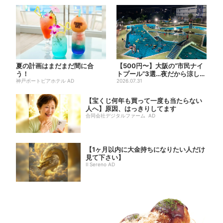
夏の計画はまだまだ間に合
【500円〜】大阪の“市民ナイ
う！
トプール”3選…夜だから涼しい
神戸ポートピアホテル AD
＆コスパ最強
2026.07.31
【宝くじ何年も買って一度も当たらない
人へ】原因、はっきりしてます
合同会社デジタルファーム AD
【1ヶ月以内に大金持ちになりたい人だけ
見て下さい】
Il Sereno AD