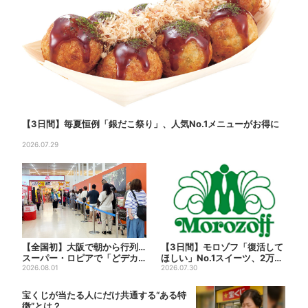
【3日間】毎夏恒例「銀だこ祭り」、人気No.1メニューがお得に
2026.07.29
【全国初】大阪で朝から行列…
【3日間】モロゾフ「復活して
スーパー・ロピアで「どデカ
ほしい」No.1スイーツ、2万3
抽選会」、開始30分で“1...
2026.08.01
865票から選ばれた...
2026.07.30
宝くじが当たる人にだけ共通する“ある特
徴”とは？