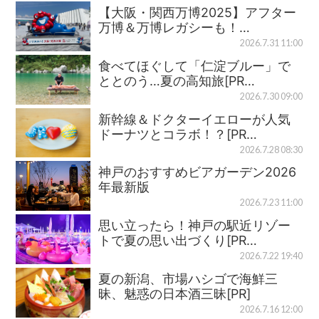
【大阪・関西万博2025】アフター
万博＆万博レガシーも！…
2026.7.31 11:00
食べてほぐして「仁淀ブルー」で
ととのう…夏の高知旅[PR…
2026.7.30 09:00
新幹線＆ドクターイエローが人気
ドーナツとコラボ！？[PR…
2026.7.28 08:30
神戸のおすすめビアガーデン2026
年最新版
2026.7.23 11:00
思い立ったら！神戸の駅近リゾー
トで夏の思い出づくり[PR…
2026.7.22 19:40
夏の新潟、市場ハシゴで海鮮三
昧、魅惑の日本酒三昧[PR]
2026.7.16 12:00