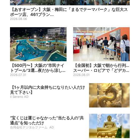
【あすオープン】大阪・梅田に「まるでテーマパーク」な巨大ス
ポーツ店、461ブラン...
2026.08.06
【500円〜】大阪の“市民ナイ
【全国初】大阪で朝から行列…
トプール”3選…夜だから涼しい
スーパー・ロピアで「どデカ
＆コスパ最強
2026.07.31
抽選会」、開始30分で“1...
2026.08.01
【1ヶ月以内に大金持ちになりたい人だけ
見て下さい】
Il Sereno AD
“宝くじは運じゃなかった”当たる人の“共
通点”を知っただけ
合同会社デジタルファーム AD