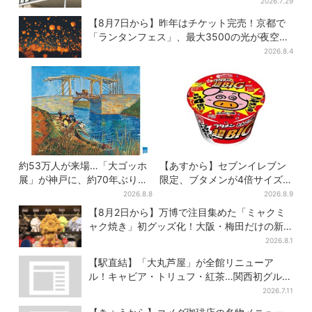
ビビった」、その正体とは？
2026.7.29
【8月7日から】昨年はチケット完売！京都で
「ランタンフェス」、最大3500の光が夜空
に…会場には縁日も
2026.8.4
約53万人が来場…「大ゴッホ
【あすから】セブンイレブン
展」が神戸に、約70年ぶり
限定、ブタメンが4倍サイズ
『アルルの跳ね橋』来日！お
「超ビッグ」で登場 さらに
2026.8.8
2026.8.9
得な限定チケット販売も
は「フライドチキン」バージ
【8月2日から】万博で注目集めた「ミャクミ
ョンも…！？
ャク焼き」初グッズ化！大阪・梅田だけの新
商品が登場
2026.8.1
【駅直結】「大丸芦屋」が全館リニューア
ル！キャビア・トリュフ・紅茶…関西初グルメ
＆焼き菓子も
2026.7.11