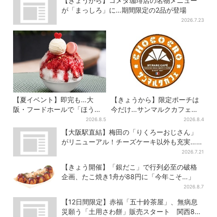
【きょうから】コメダ珈琲店の名物メニュー
が「まっしろ」に…期間限定の2品が登場
2026.7.23
【夏イベント】即完も…大
【きょうから】限定ポーチは
阪・フードホールで「ほうせ
今だけ…サンマルクカフェ初
き箱」の“限定かき氷”が復
の「夏福袋」、実質無料でレ
2026.8.5
2026.8.4
活！一夜限りの盆踊りも
アグッズが手に入る
【大阪駅直結】梅田の「りくろーおじさん」
がリニューアル！チーズケーキ以外も充実…並
ばず買える「ロッカー」も設置
2026.7.21
【きょう開催】「銀だこ」で行列必至の破格
企画、たこ焼き1舟が88円に「今年こそ…」
2026.8.7
【12日間限定】赤福「五十鈴茶屋」、無病息
災願う「土用さわ餅」販売スタート 関西8カ