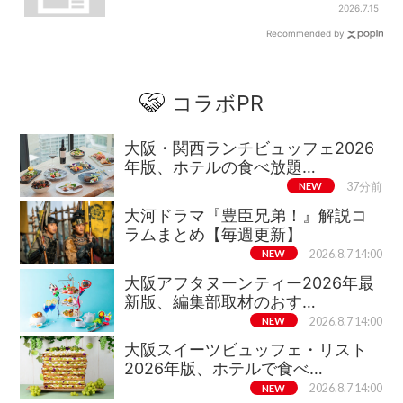
所でも買える
2026.7.15
Recommended by
コラボPR
大阪・関西ランチビュッフェ2026
年版、ホテルの食べ放題…
NEW
37分前
大河ドラマ『豊臣兄弟！』解説コ
ラムまとめ【毎週更新】
NEW
2026.8.7 14:00
大阪アフタヌーンティー2026年最
新版、編集部取材のおす…
NEW
2026.8.7 14:00
大阪スイーツビュッフェ・リスト
2026年版、ホテルで食べ…
NEW
2026.8.7 14:00