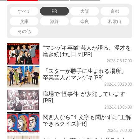
すべて
PR
大阪
京都
兵庫
滋賀
奈良
和歌山
その他
“マンゲキ卒業”芸人が語る、漫才を
磨き続けた日々[PR]
2026.7.8 17:00
「スターが勝手に生まれる場所」
卒業芸人とマンゲキ[PR]
2026.6.30 20:00
職場で“怪事件”が多発しています
[PR]
2026.6.18 06:30
関西人なら“１文字も聞かずに“正解
できるクイズ[PR]
2026.5.7 08:00