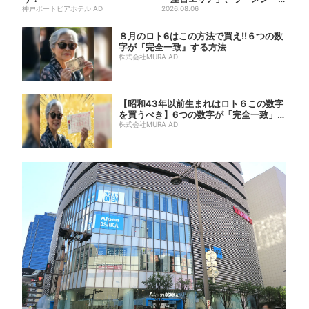
神戸ポートピアホテル AD
焼肉・しゃぶしゃぶ・カフェ
2026.08.06
まで...
８月のロト6はこの方法で買え!!６つの数
字が『完全一致』する方法
株式会社MURA AD
【昭和43年以前生まれはロト６この数字
を買うべき】6つの数字が「完全一致」す
る方...
株式会社MURA AD