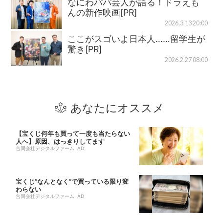
なにわパパ芸人が語る！ドラえも
んの新作映画[PR]
2026.3.13 20:00
ここがスゴいよ日本人……留学生が
驚き[PR]
2026.2.27 08:00
あなたにオススメ
【宝くじ何年も買って一度も当たらない
人へ】原因、はっきりしてます
合同会社デジタルファーム AD
宝くじ“なんとなく”で買っている限り変
わらない
合同会社デジタルファーム AD