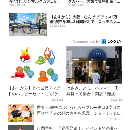
今だけ…サンマルクカフェ初の
クカバー、大阪で無料配布！
「夏福袋」、実質無料でレア...
2026.08.04
先着1000名に「牛のカー...
2026.08.07
【あすから】大阪・なんばで“アイス1万
個”無料配布…2日間限定で、ロッテの人
気商...
2026.08.02
Recommended by
【あすから】どの世代？マク
はさみ、ノミ、ハンマー…工
ドのハッピーセットに“ポケモ
具持って集合！閉店「難波ベ
ンおもちゃ”、歴代30匹に「懐
アーズ」最終日400人超…最
2026.8.5
2026.8.1
かしい」と喜びの声
後は「もう帰ってください」
世界一周中に出会ったカップル→妻は3度目の
再会で「夫の顔の良さを認識」ジョージアの
酒場で急接近
2026.8.7
吉岡里帆、『豊臣兄弟！』イベントで奈良へ