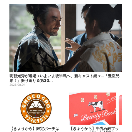
明智光秀が退場→いよいよ後半戦へ、新キャスト続々…「豊臣兄
弟！」振り返り＆第30...
2026.08.04
【きょうから】限定ポーチは
【きょうから】牛乳石鹸ブッ