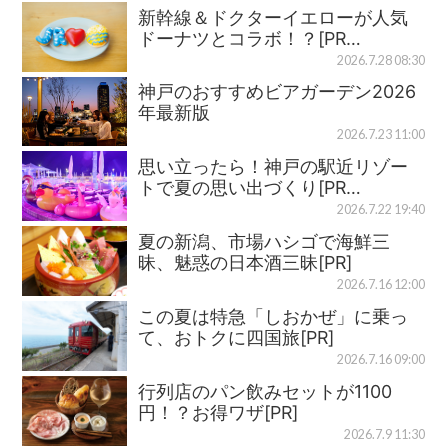
新幹線＆ドクターイエローが人気
ドーナツとコラボ！？[PR…
2026.7.28 08:30
神戸のおすすめビアガーデン2026
年最新版
2026.7.23 11:00
思い立ったら！神戸の駅近リゾー
トで夏の思い出づくり[PR…
2026.7.22 19:40
夏の新潟、市場ハシゴで海鮮三
昧、魅惑の日本酒三昧[PR]
2026.7.16 12:00
この夏は特急「しおかぜ」に乗っ
て、おトクに四国旅[PR]
2026.7.16 09:00
行列店のパン飲みセットが1100
円！？お得ワザ[PR]
2026.7.9 11:30