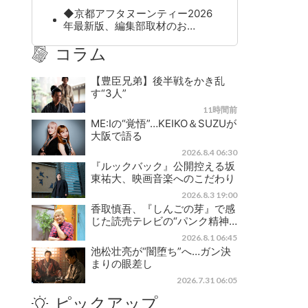
◆京都アフタヌーンティー2026
年最新版、編集部取材のお…
コラム
【豊臣兄弟】後半戦をかき乱
す“3人”
11時間前
ME:Iの“覚悟”…KEIKO＆SUZUが
大阪で語る
2026.8.4 06:30
『ルックバック』公開控える坂
東祐大、映画音楽へのこだわり
2026.8.3 19:00
香取慎吾、『しんごの芽』で感
じた読売テレビの“パンク精神…
2026.8.1 06:45
池松壮亮が“闇堕ち”へ…ガン決
まりの眼差し
2026.7.31 06:05
ピックアップ