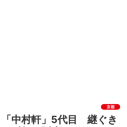
京都
「中村軒」5代目 継ぐき