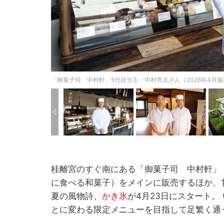
「御菓子司 中村軒」5代目当主・中村亮太さん（2026年4月撮
桂離宮のすぐ南にある「御菓子司 中村軒」
に食べる和菓子）をメインに販売するほか、
夏の風物詩、
かき氷
が4月23日にスタート。
とに変わる限定メニューを目指して足繁く通