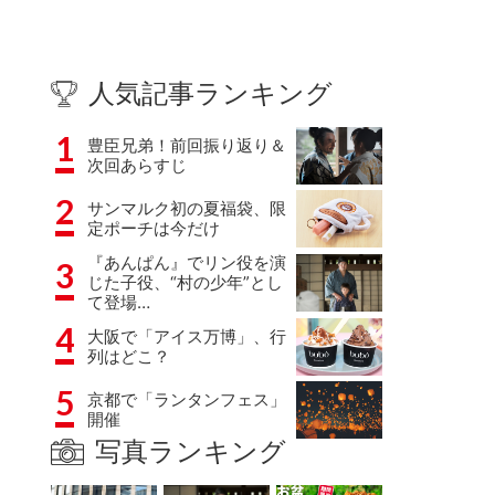
人気記事ランキング
1
豊臣兄弟！前回振り返り＆
次回あらすじ
2
サンマルク初の夏福袋、限
定ポーチは今だけ
『あんぱん』でリン役を演
3
じた子役、“村の少年”とし
て登場…
4
大阪で「アイス万博」、行
列はどこ？
5
京都で「ランタンフェス」
開催
写真ランキング