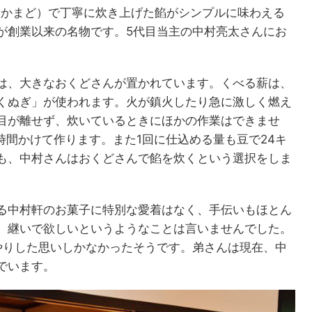
ん（かまど）で丁寧に炊き上げた餡がシンプルに味わえる
が創業以来の名物です。5代目当主の中村亮太さんにお
は、大きなおくどさんが置かれています。くべる薪は、
くぬぎ」が使われます。火が鎮火したり急に激しく燃え
目が離せず、炊いているときにほかの作業はできませ
時間かけて作ります。また1回に仕込める量も豆で24キ
も、中村さんはおくどさんで餡を炊くという選択をしま
る中村軒のお菓子に特別な愛着はなく、手伝いもほとん
、継いで欲しいというようなことは言いませんでした。
やりした思いしかなかったそうです。弟さんは現在、中
でいます。