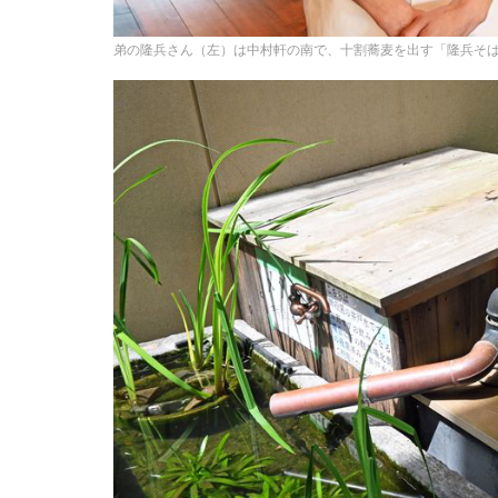
弟の隆兵さん（左）は中村軒の南で、十割蕎麦を出す「隆兵そ