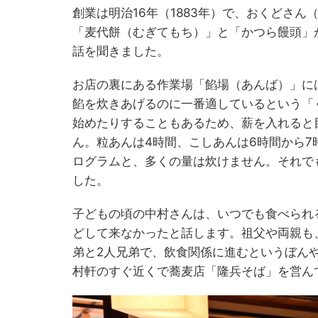
創業は明治16年（1883年）で、おくどさ
「麦代餅（むぎてもち）」と「かつら饅頭」
話を聞きました。
お店の裏にある作業場「餡場（あんば）」に
餡を炊きあげるのに一番適しているという「
始めたりすることもあるため、薪を入れると
ん。粒あんは4時間、こしあんは6時間から7
ログラムと、多くの量は炊けません。それで
した。
子どもの頃の中村さんは、いつでも食べられ
どして来なかったと話します。祖父や両親も
弟と2人兄弟で、飲食関係に進むというぼん
村軒のすぐ近くで蕎麦店「隆兵そば」を営ん