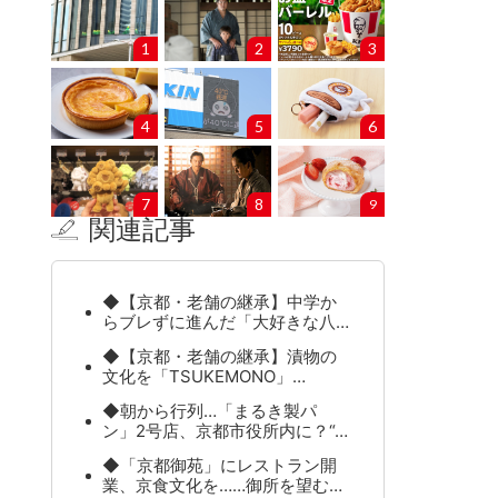
1
2
3
4
5
6
7
8
9
関連記事
◆【京都・老舗の継承】中学か
らブレずに進んだ「大好きな八…
◆【京都・老舗の継承】漬物の
文化を「TSUKEMONO」…
◆朝から行列…「まるき製パ
ン」2号店、京都市役所内に？“…
◆「京都御苑」にレストラン開
業、京食文化を……御所を望む…