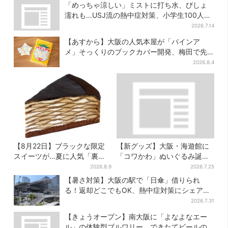
「めっちゃ涼しい」ミストに打ち水、びしょ
濡れも…USJ流の熱中症対策、小学生100人が
体験
2026.7.14
【あすから】大阪の人気本屋が「パインア
メ」そっくりのブックカバー開発、梅田で先
行販売
2026.8.4
【8月22日】ブラックな限定
【新グッズ】大阪・海遊館に
スイーツが…夏に人気「裏不
「コワかわ」ぬいぐるみ誕
二家の日」！？ 数量限定の
生…オスとメスどこが違う？
2026.8.9
2026.7.25
「ペコちゃんのキッチンタイ
飼育員監修でリアルに再現
【暑さ対策】大阪の駅で「日傘」借りられ
マー」に注目
る！返却どこでもOK、熱中症対策にシェアサ
ービス拡大
2026.7.31
【きょうオープン】南大阪に「よなよなエー
ル」の体験型ブルワリー、できたてビールの