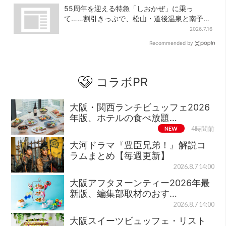
55周年を迎える特急「しおかぜ」に乗っ
て……割引きっぷで、松山・道後温泉と南予を
満喫【大阪から愛媛へおトク旅】
2026.7.16
Recommended by
コラボPR
大阪・関西ランチビュッフェ2026
年版、ホテルの食べ放題…
NEW
4時間前
大河ドラマ『豊臣兄弟！』解説コ
ラムまとめ【毎週更新】
2026.8.7 14:00
大阪アフタヌーンティー2026年最
新版、編集部取材のおす…
2026.8.7 14:00
大阪スイーツビュッフェ・リスト