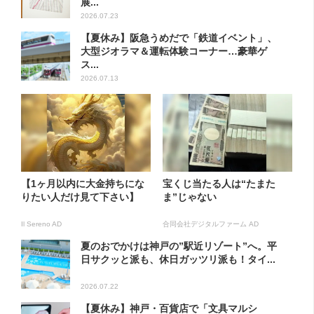
展...
2026.07.23
【夏休み】阪急うめだで「鉄道イベント」、
大型ジオラマ＆運転体験コーナー…豪華ゲ
ス...
2026.07.13
【1ヶ月以内に大金持ちにな
宝くじ当たる人は“たまた
りたい人だけ見て下さい】
ま”じゃない
Il Sereno AD
合同会社デジタルファーム AD
夏のおでかけは神戸の”駅近リゾート”へ。平
日サクッと派も、休日ガッツリ派も！タイ...
2026.07.22
【夏休み】神戸・百貨店で「文具マルシ