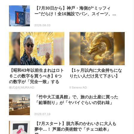
【7月30日から】神戸・海側が“ミッフィ
ー”だらけ！全16施設でパン、スイーツ、...
2026.08.03
【昭和43年以前生まれはロト
【1ヶ月以内に大金持ちにな
６この数字を買うべき】6つ
りたい人だけ見て下さい】
の数字が「完全一致」する
方...
株式会社MURA AD
Il Sereno AD
「竹中大工道具館」で、旅のお土産に買った
「鉛筆削り」が「ヤバイぐらいの切れ味」
2026.07.19
【7月スタート】脱力系のかわいさに大人も
夢中…！ 芦屋の美術館で「チェコ絵本」