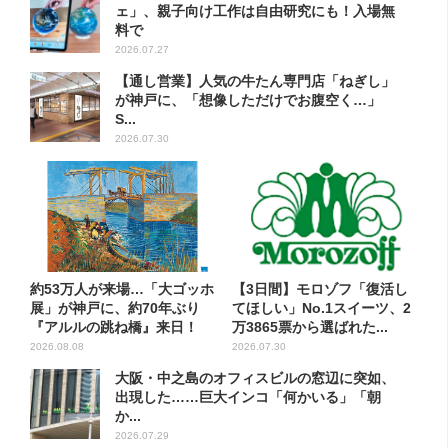
ェ」、親子向け工作は自由研究にも！入場無
料で
2026.07.27
【通し営業】人気の牛たん専門店「ねぎし」
が神戸に、「想像しただけでお腹空く…」
S...
2026.07.30
約53万人が来場…「大ゴッホ
【3日間】モロゾフ「復活し
展」が神戸に、約70年ぶり
てほしい」No.1スイーツ、2
『アルルの跳ね橋』来日！
万3865票から選ばれた...
お...
2026.08.08
2026.07.30
大阪・中之島のオフィスビルの窓辺に突如、
出現した……巨大インコ「何かいる」「朝
か...
2026.07.29