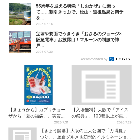
55周年を迎える特急「しおかぜ」に乗っ
て……割引きっぷで、松山・道後温泉と南予
を...
2026.07.16
宝塚や箕面でうきうき「おさるのジョージ×
阪急電車」お披露目！マルーンの制服で神
戸...
2026.07.30
Recommended by
【きょうから】カプリチョー
【入場無料】大阪で「アイス
ザから「夏の福袋」、実質無
の祭典」、100種以上が集
料…？値段以上の食事券＆限
結！グッズ＆タダ券が当たる
2026.7.31
2026.7.28
定アイテム付き
巨大ガチャも
【きょう開幕】大阪の巨大公園で「万博夏ま
つり」、屋台グルメ＆幻想的イルミネーショ