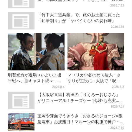
試飲や醸造所見学も
2026.7.22
「竹中大工道具館」で、旅のお土産に買った
「鉛筆削り」が「ヤバイぐらいの切れ味」
2026.7.19
明智光秀が退場→いよいよ後
マユリカ中谷の元同居人・さ
半戦へ、新キャスト続々…
ゆりが主役に…大阪で「呪物
「豊臣兄弟！」振り返り＆第
展」開催、コンセプトは“呪物
2026.8.4
2026.8.2
30回あらすじ
たちのお茶会”
【大阪駅直結】梅田の「りくろーおじさん」
がリニューアル！チーズケーキ以外も充実…並
ばず買える「ロッカー」も設置
2026.7.21
宝塚や箕面でうきうき「おさるのジョージ×阪
急電車」お披露目！マルーンの制服で神戸・
宝塚・京都各線に添乗
2026.7.30