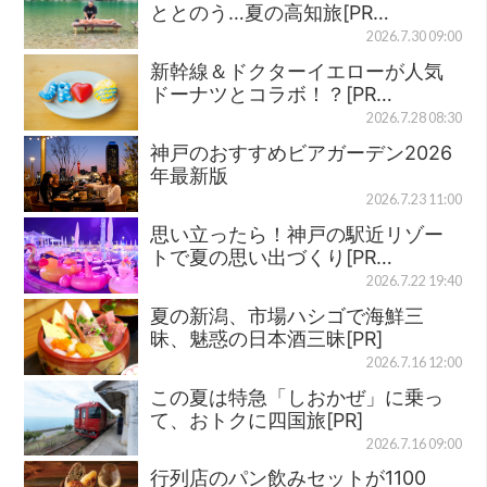
ととのう…夏の高知旅[PR…
2026.7.30 09:00
新幹線＆ドクターイエローが人気
ドーナツとコラボ！？[PR…
2026.7.28 08:30
神戸のおすすめビアガーデン2026
年最新版
2026.7.23 11:00
思い立ったら！神戸の駅近リゾー
トで夏の思い出づくり[PR…
2026.7.22 19:40
夏の新潟、市場ハシゴで海鮮三
昧、魅惑の日本酒三昧[PR]
2026.7.16 12:00
この夏は特急「しおかぜ」に乗っ
て、おトクに四国旅[PR]
2026.7.16 09:00
行列店のパン飲みセットが1100