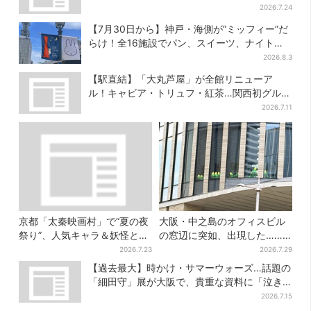
ン…計27日間開催
2026.7.24
【7月30日から】神戸・海側が“ミッフィー”だ
らけ！全16施設でパン、スイーツ、ナイトマ
ーケットも
2026.8.3
【駅直結】「大丸芦屋」が全館リニューア
ル！キャビア・トリュフ・紅茶…関西初グルメ
＆焼き菓子も
2026.7.11
京都「太秦映画村」で“夏の夜
大阪・中之島のオフィスビル
祭り”、人気キャラ＆妖怪と盆
の窓辺に突如、出現した……
踊り…最恐お化け屋敷もリニ
巨大インコ「何かいる」「朝
2026.7.23
2026.7.29
ューアル
からビビった」、その正体と
【過去最大】時かけ・サマーウォーズ…話題の
は？
「細田守」展が大阪で、貴重な資料に「泣き
そうになった」
2026.7.15