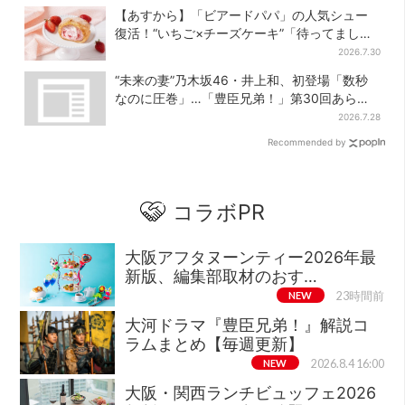
【あすから】「ビアードパパ」の人気シュー
復活！“いちご×チーズケーキ”「待ってまし
た」とSNSで大歓喜
2026.7.30
“未来の妻”乃木坂46・井上和、初登場「数秒
なのに圧巻」…「豊臣兄弟！」第30回あらす
じ・清須会議
2026.7.28
Recommended by
コラボPR
大阪アフタヌーンティー2026年最
新版、編集部取材のおす…
NEW
23時間前
大河ドラマ『豊臣兄弟！』解説コ
ラムまとめ【毎週更新】
NEW
2026.8.4 16:00
大阪・関西ランチビュッフェ2026