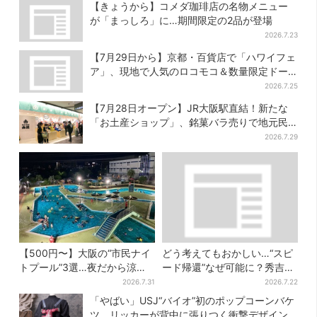
開催日は？
もらえる
【きょうから】コメダ珈琲店の名物メニュー
が「まっしろ」に…期間限定の2品が登場
2026.7.23
【7月29日から】京都・百貨店で「ハワイフェ
ア」、現地で人気のロコモコ＆数量限定ドー
ナツがずらり
2026.7.25
【7月28日オープン】JR大阪駅直結！新たな
「お土産ショップ」、銘菓バラ売りで地元民
の“おやつ調達”にも
2026.7.29
【500円〜】大阪の“市民ナイ
どう考えてもおかしい…“スピ
トプール”3選…夜だから涼し
ード帰還”なぜ可能に？秀吉が
い＆コスパ最強
噂した、3人目の謀反人【豊臣
2026.7.31
2026.7.22
兄弟】
「やばい」USJ“バイオ”初のポップコーンバケ
ツ、リッカーが背中に張りつく衝撃デザイン