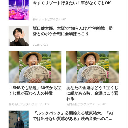
今すぐリゾート行きたい！車がなくてもOK
神戸ポートピアホテル AD
坂口健太郎、大阪で“知らんけど”初挑戦 監
督とのボケ合戦に会場ほっこり
2026.07.28
「SNSでも話題」60代から宝
あなたの金運はどう？宝くじ
くじ運が変わる人の特徴
に縁がある時、金運はこう変
わる
合同会社デジタルファーム AD
合同会社デジタルファーム AD
『ルックバック』公開控える坂東祐大、「AI
では出せない質感がある」映画音楽へのこ...