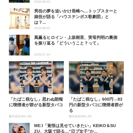
2026.08.03
男役の夢を追いかけ長崎へ…トップスターと
娘役が語る「ハウステンボス歌劇団」と
は？...
2026.08.02
風薫るヒロイン・上坂樹里、実母判明の裏側
を振り返る「どういうこと？って」
2026.07.24
「たばこ税なし」思わぬ朗報
「たばこ税なし」600円→83
に喫煙者が群がる新型タバコ
円の新型タバコに喫煙者群が
る
株式会社HAL AD
株式会社HAL AD
ME:I「覚悟は見せていきたい」KEIKO＆SU
ZU、大阪で語る…“日プ女子”か...