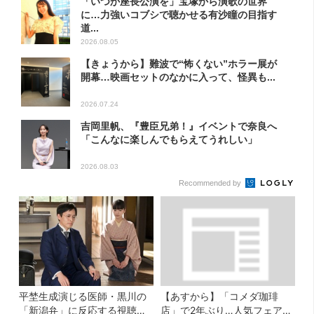
「いつか座長公演を」宝塚から演歌の世界
に…力強いコブシで聴かせる有沙瞳の目指す
道...
2026.08.05
【きょうから】難波で“怖くない”ホラー展が
開幕…映画セットのなかに入って、怪異も...
2026.07.24
吉岡里帆、『豊臣兄弟！』イベントで奈良へ
「こんなに楽しんでもらえてうれしい」
2026.08.03
Recommended by
平埜生成演じる医師・黒川の
【あすから】「コメダ珈琲
「新潟弁」に反応する視聴者
店」で2年ぶり…人気フェアが