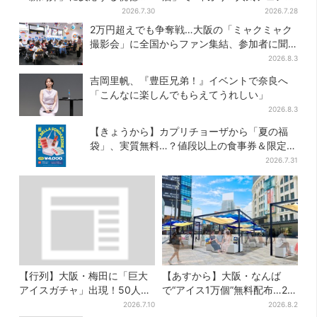
続出「グッときた」
復活！“ハワイ旅行が当た
2026.7.30
2026.7.28
る”キャンペーンも
2万円超えでも争奪戦…大阪の「ミャクミャク
撮影会」に全国からファン集結、参加者に聞
いた「それでも会いたい理由」
2026.8.3
吉岡里帆、『豊臣兄弟！』イベントで奈良へ
「こんなに楽しんでもらえてうれしい」
2026.8.3
【きょうから】カプリチョーザから「夏の福
袋」、実質無料…？値段以上の食事券＆限定ア
イテム付き
2026.7.31
【行列】大阪・梅田に「巨大
【あすから】大阪・なんば
アイスガチャ」出現！50人以
で“アイス1万個”無料配布…2日
上が列…初日は即終了、残る
間限定で、ロッテの人気商品
2026.7.10
2026.8.2