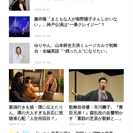
2026.08.03
藤井隆「まともな人が南野陽子さんしかいな
い」…神戸公演は“一番クレイジー”？
2026.07.08
ゆりやん、山本耕史主演ミュージカルで初舞
台・全編英語「“残った人”になりたい」
2026.07.08
新潟行きを娘・環に伝えたり
歌舞伎俳優・市川團子、『豊
ん、環の大人すぎる反応に視
臣兄弟！』森乱役の反響明か
聴者心配「人生何回目？」
す「素顔の芝居が新鮮と…」
2026.07.13
2026.07.13