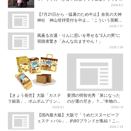
に騒然…フレーバーにも反応
2026.8.5
【7月21日から・猛暑のため中止】奈良の大神
神社 神山登拝受付を中止…「こういう英断は
増えて欲しい」
2026.7.27
風薫る次週・りんに思いを寄せる“3人の男”に
視聴者驚き「みんな出ますやん！」
2026.7.26
【きょう発売】大阪「カステ
要潤の明智光秀「舅になった
ラ銀装」、ポムポムプリンと
のが運の尽き」？…“本物の黒
初コラボ 紙袋まで限定デザ
幕”が最高火力の「本能寺」へ
2026.8.1
2026.7.8
インに
【豊臣兄弟】
【国内最大級】大阪で「うめだスヌーピーフ
ェスティバル」、約80ブランドが集結！ここ
だけのグッズも
2026.7.24