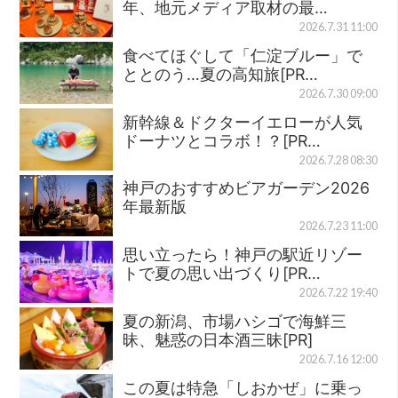
年、地元メディア取材の最…
2026.7.31 11:00
食べてほぐして「仁淀ブルー」で
ととのう…夏の高知旅[PR…
2026.7.30 09:00
新幹線＆ドクターイエローが人気
ドーナツとコラボ！？[PR…
2026.7.28 08:30
神戸のおすすめビアガーデン2026
年最新版
2026.7.23 11:00
思い立ったら！神戸の駅近リゾー
トで夏の思い出づくり[PR…
2026.7.22 19:40
夏の新潟、市場ハシゴで海鮮三
昧、魅惑の日本酒三昧[PR]
2026.7.16 12:00
この夏は特急「しおかぜ」に乗っ