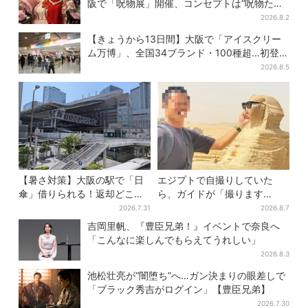
阪で「呪物展」開催、コンセプトは“呪物たち
のお茶会”
2026.8.2
【きょうから13日間】大阪で「アイスクリー
ム万博」、全国34ブランド・100種超…初登場
の「チョコソフト」に行列
2026.8.5
【暑さ対策】大阪の駅で「日
エジプトで自撮りしていた
傘」借りられる！返却どこで
ら、ガイドが「撮ります
もOK、熱中症対策にシェアサ
よ！」→ノリノリでポーズを
2026.7.31
2026.8.7
ービス拡大
取っていたら…… 海外旅行
吉岡里帆、『豊臣兄弟！』イベントで奈良へ
でのトラブル防止策を
「こんなに楽しんでもらえてうれしい」
2026.8.3
池松壮亮が“闇堕ち”へ…ガン決まりの眼差しで
「ブラック秀吉がログイン」【豊臣兄弟】
2026.7.30