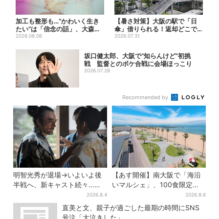
加工も整形も…“かわいく生き
【暑さ対策】大阪の駅で「日
たい”は「信念の話」、大森靖
傘」借りられる！返却どこで
子が新作に込めた思い
2026.08.06
もOK、熱中症対策にシェア
2026.07.31
サ...
坂口健太郎、大阪で“知らんけど”初挑
戦 監督とのボケ合戦に会場ほっこり
2026.07.28
Recommended by
明智光秀が退場→いよいよ後
【あす開催】南大阪で「海沿
半戦へ、新キャスト続々…
いマルシェ」、100食限定
「豊臣兄弟！」振り返り＆第
「たこ飯」のふるまい＆キッ
2026.8.4
2026.8.6
30回あらすじ
ズ縁日も
直美と文、親子が過ごした最期の時間にSNS
号泣「大泣きした」