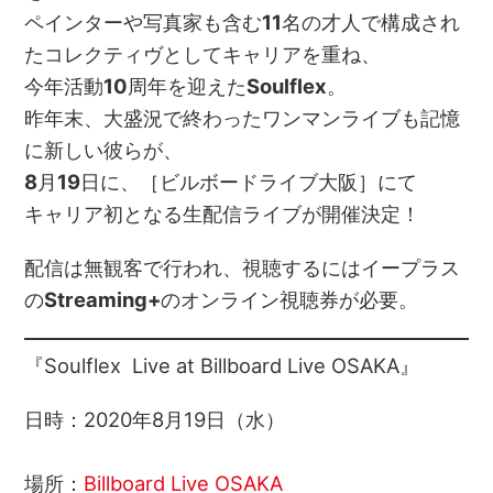
ペインターや写真家も含む
11
名の才人で構成され
たコレクティヴとしてキャリアを重ね、
今年活動
10
周年を迎えた
Soulflex
。
昨年末、大盛況で終わったワンマンライブも記憶
に新しい彼らが、
8
月
19
日に、［ビルボードライブ大阪］にて
キャリア初となる生配信ライブが開催決定！
配信は無観客で行われ、視聴するにはイープラス
の
Streaming+
のオンライン視聴券が必要。
『Soulflex Live at Billboard Live OSAKA』
日時：2020年8月19日（水）
場所：
Billboard Live OSAKA