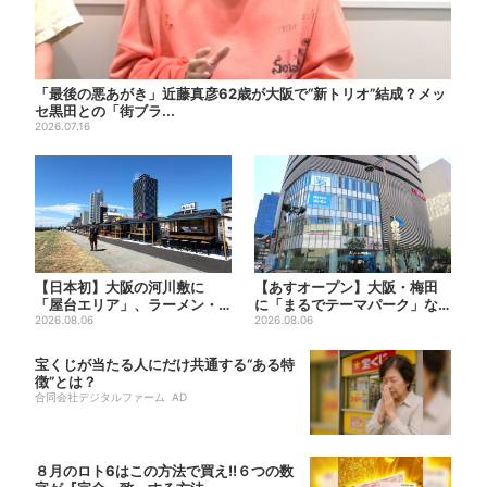
「最後の悪あがき」近藤真彦62歳が大阪で“新トリオ”結成？メッ
セ黒田との「街ブラ...
2026.07.16
【日本初】大阪の河川敷に
【あすオープン】大阪・梅田
「屋台エリア」、ラーメン・
に「まるでテーマパーク」な
焼肉・しゃぶしゃぶ・カフェ
2026.08.06
巨大スポーツ店、461ブラン...
2026.08.06
まで...
宝くじが当たる人にだけ共通する“ある特
徴”とは？
合同会社デジタルファーム AD
８月のロト6はこの方法で買え!!６つの数