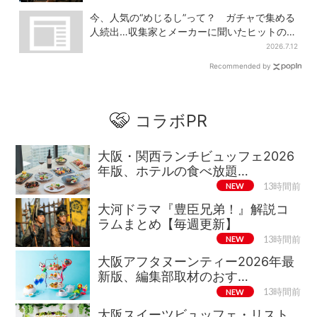
今、人気の“めじるし”って？ ガチャで集める
人続出…収集家とメーカーに聞いたヒットの背
景
2026.7.12
Recommended by
コラボPR
大阪・関西ランチビュッフェ2026
年版、ホテルの食べ放題…
NEW
13時間前
大河ドラマ『豊臣兄弟！』解説コ
ラムまとめ【毎週更新】
NEW
13時間前
大阪アフタヌーンティー2026年最
新版、編集部取材のおす…
NEW
13時間前
大阪スイーツビュッフェ・リスト