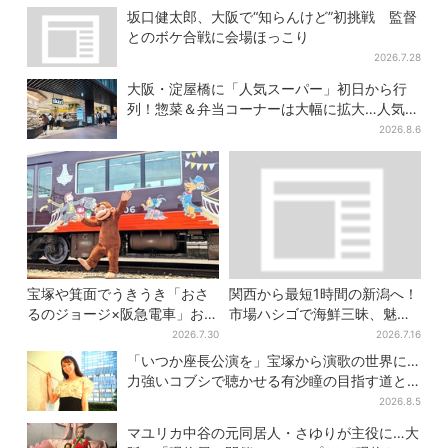
坂口健太郎、大阪で“知らんけど”初挑戦 監督
とのボケ合戦に会場ほっこり
2026.7.28
大阪・淀屋橋に「人気スーパー」初日から行
列！惣菜＆弁当コーナーは大幅に拡大…人気商
品は？
2026.8.6
宝塚や箕面でうきうき「おさ
関西から最短1時間の新潟へ！
るのジョージ×阪急電車」お披
市場ハシゴで海鮮三昧、魅惑
露目！マルーンの制服で神
の日本酒、発酵グルメも
2026.7.30
2026.7.16
戸・宝塚・京都各線に添乗
「いつか座長公演を」宝塚から演歌の世界に…
力強いコブシで聴かせる有沙瞳の目指す道と
は
2026.8.5
マユリカ中谷の元同居人・さゆりが主役に…大