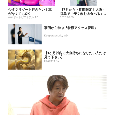
今すぐリゾート行きたい！車
【7月から・期間限定】大阪・
がなくてもOK
福島で「安く飲む＆食べる」
神戸ポートピアホテル AD
お得ワザ → 行列店のパン...
2026.07.09
事例から学ぶ『特権アクセス管理』
KeeperSecurity AD
【1ヶ月以内に大金持ちになりたい人だけ
見て下さい】
Il Sereno AD