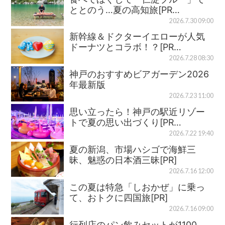
ととのう…夏の高知旅[PR…
2026.7.30 09:00
新幹線＆ドクターイエローが人気
ドーナツとコラボ！？[PR…
2026.7.28 08:30
神戸のおすすめビアガーデン2026
年最新版
2026.7.23 11:00
思い立ったら！神戸の駅近リゾー
トで夏の思い出づくり[PR…
2026.7.22 19:40
夏の新潟、市場ハシゴで海鮮三
昧、魅惑の日本酒三昧[PR]
2026.7.16 12:00
この夏は特急「しおかぜ」に乗っ
て、おトクに四国旅[PR]
2026.7.16 09:00
行列店のパン飲みセットが1100