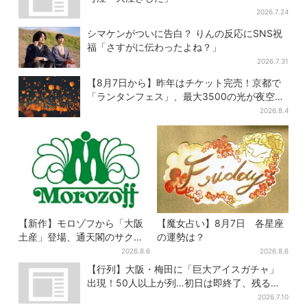
2026.7.24
シマケンがついに告白？ りんの反応にSNS祝
福「さすがに伝わったよね？」
2026.7.31
【8月7日から】昨年はチケット完売！京都で
「ランタンフェス」、最大3500の光が夜空
に…会場には縁日も
2026.8.4
【新作】モロゾフから「大阪
【魔女占い】8月7日 各星座
土産」登場、通天閣のサクサ
の運勢は？
クスイーツ 6カ所で順次発売
2026.8.6
2026.8.6
【行列】大阪・梅田に「巨大アイスガチャ」
出現！50人以上が列…初日は即終了、残る開
催日は？
2026.7.10