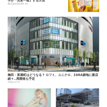
字が『完全一致』する方法
株式会社MURA AD
梅田・茶屋町はどうなる？ ロフト、ユニクロ、ZARA跡地に新店
続々…再開発も予定
2026.07.10