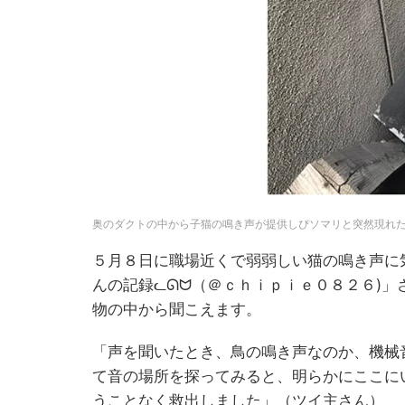
奥のダクトの中から子猫の鳴き声が提供しぴソマリと突然現れた
５月８日に職場近くで弱弱しい猫の鳴き声に
んの記録ᓚᘏᗢ（＠ｃｈｉｐｉｅ０８２６)
物の中から聞こえます。
「声を聞いたとき、鳥の鳴き声なのか、機械
て音の場所を探ってみると、明らかにここに
うことなく救出しました」（ツイ主さん）