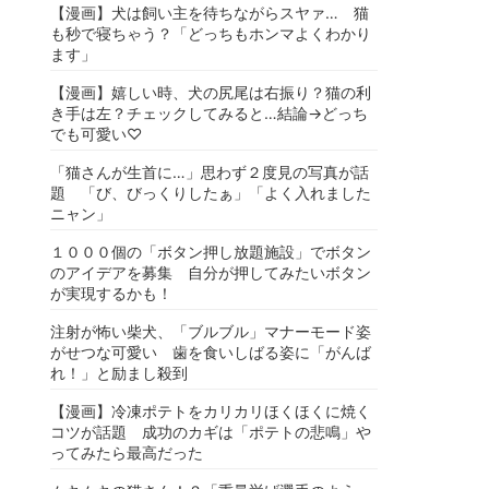
【漫画】犬は飼い主を待ちながらスヤァ… 猫
も秒で寝ちゃう？「どっちもホンマよくわかり
ます」
【漫画】嬉しい時、犬の尻尾は右振り？猫の利
き手は左？チェックしてみると…結論→どっち
でも可愛い♡
「猫さんが生首に…」思わず２度見の写真が話
題 「び、びっくりしたぁ」「よく入れました
ニャン」
１０００個の「ボタン押し放題施設」でボタン
のアイデアを募集 自分が押してみたいボタン
が実現するかも！
注射が怖い柴犬、「ブルブル」マナーモード姿
がせつな可愛い 歯を食いしばる姿に「がんば
れ！」と励まし殺到
【漫画】冷凍ポテトをカリカリほくほくに焼く
コツが話題 成功のカギは「ポテトの悲鳴」や
ってみたら最高だった