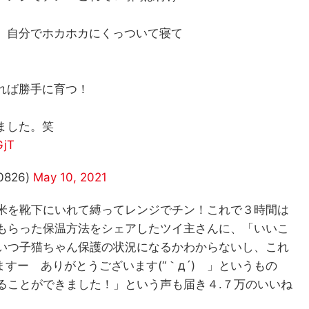
、自分でホカホカにくっついて寝て
れば勝手に育つ！
」
ました。笑
GjT
0826)
May 10, 2021
米を靴下にいれて縛ってレンジでチン！これで３時間は
もらった保温方法をシェアしたツイ主さんに、「いいこ
いつ子猫ちゃん保護の状況になるかわからないし、これ
すー ありがとうございます(“｀д´)ゞ」というもの
ることができました！」という声も届き４.７万のいいね