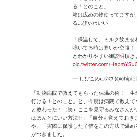
る！とのこと。
箱は広めの物使ってますが
る…ぴゃわいい
「保温して、ミルク飲ませ
鳴いてる時は寒いか空腹！
とわかりやすい御説明頂き
pic.twitter.com/HepmYSu
— しぴこめᓚᘏᗢ (@chipie
「動物病院で教えてもらった保温の術！ 生
行ける！とのこと」と、今度は病院で教えて
と教わった！（笑）ここを見守るみなさんが
はほんとにいい方法✨」「自分も覚えておきま
や、「実際に保護した子猫をこの方法で温め
がつきました。