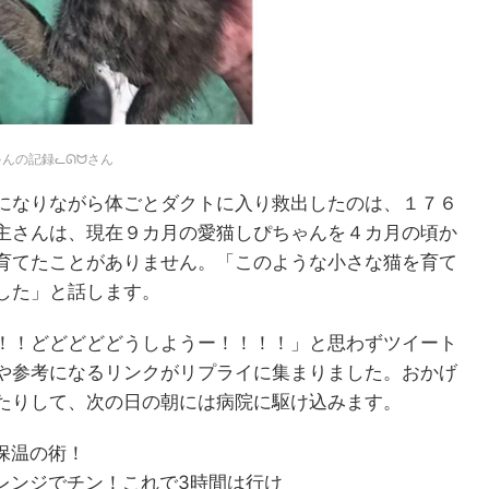
んの記録ᓚᘏᗢさん
になりながら体ごとダクトに入り救出したのは、１７６
主さんは、現在９カ月の愛猫しぴちゃんを４カ月の頃か
育てたことがありません。「このような小さな猫を育て
した」と話します。
！！どどどどどうしようー！！！！」と思わずツイート
や参考になるリンクがリプライに集まりました。おかげ
たりして、次の日の朝には病院に駆け込みます。
保温の術！
レンジでチン！これで3時間は行け