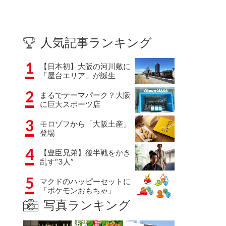
人気記事ランキング
1
【日本初】大阪の河川敷に
「屋台エリア」が誕生
2
まるでテーマパーク？大阪
に巨大スポーツ店
3
モロゾフから「大阪土産」
登場
4
【豊臣兄弟】後半戦をかき
乱す“3人”
5
マクドのハッピーセットに
「ポケモンおもちゃ」
写真ランキング