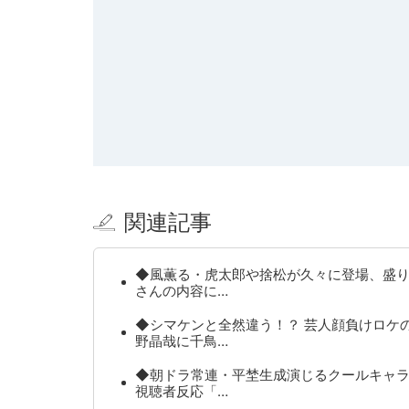
関連記事
◆風薫る・虎太郎や捨松が久々に登場、盛
さんの内容に…
◆シマケンと全然違う！？ 芸人顔負けロケ
野晶哉に千鳥…
◆朝ドラ常連・平埜生成演じるクールキャ
視聴者反応「…