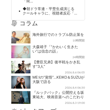
「何…
◆朝ドラ常連・平埜生成演じる
クールキャラに、視聴者反応「…
コラム
海外旅行でのトラブル防止策を
10時間前
大森靖子「“かわいく生きた
い”は信念の話」
24時間前
【豊臣兄弟】後半戦をかき乱
す“3人”
2026.8.6 06:05
ME:Iの“覚悟”…KEIKO＆SUZUが
大阪で語る
2026.8.4 06:30
『ルックバック』公開控える坂
東祐大、映画音楽へのこだわり
2026.8.3 19:00