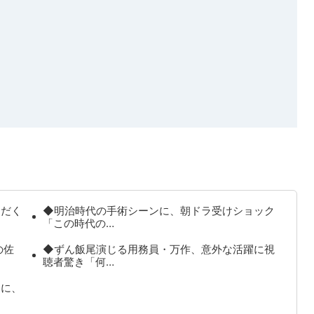
りだく
◆明治時代の手術シーンに、朝ドラ受けショック
「この時代の…
の佐
◆ずん飯尾演じる用務員・万作、意外な活躍に視
聴者驚き「何…
ラに、