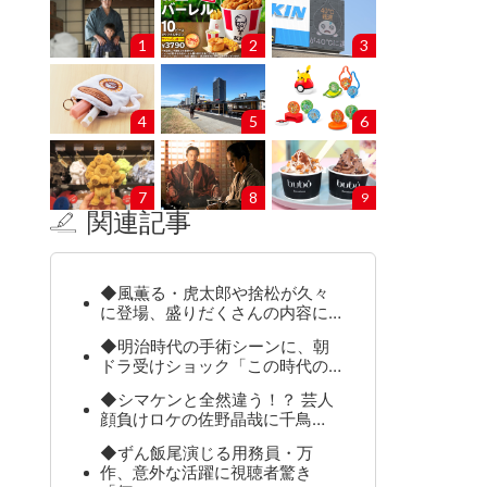
1
2
3
4
5
6
7
8
9
関連記事
◆風薫る・虎太郎や捨松が久々
に登場、盛りだくさんの内容に…
◆明治時代の手術シーンに、朝
ドラ受けショック「この時代の…
◆シマケンと全然違う！？ 芸人
顔負けロケの佐野晶哉に千鳥…
◆ずん飯尾演じる用務員・万
作、意外な活躍に視聴者驚き