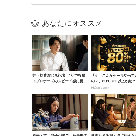
あなたにオススメ
井上祐貴演じる記者、1話で投獄
「え、こんなセールやって
→プロポーズのスピード感に視聴
の？」80％OFF以上が続々
者驚き「横沢さんだけ...
場！Amazonの本気が...
PR(Amazon)
直美と文、親子が過ごした最期の
新潟行きを娘・環に伝えた