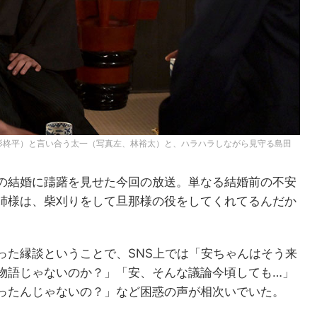
杉柊平）と言い合う太一（写真左、林裕太）と、ハラハラしながら見守る島田
の結婚に躊躇を見せた今回の放送。単なる結婚前の不安
姉様は、柴刈りをして旦那様の役をしてくれてるんだか
った縁談ということで、SNS上では「安ちゃんはそう来
物語じゃないのか？」「安、そんな議論今頃しても…」
ったんじゃないの？」など困惑の声が相次いでいた。