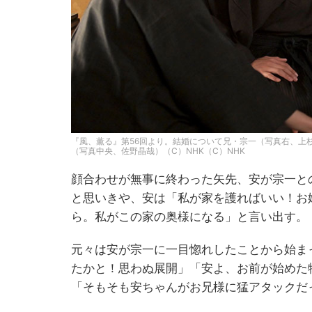
『風、薫る』第56回より。結婚について兄・宗一（写真右、上
（写真中央、佐野晶哉）（C）NHK（C）NHK
顔合わせが無事に終わった矢先、安が宗一と
と思いきや、安は「私が家を護ればいい！お
ら。私がこの家の奥様になる」と言い出す。
元々は安が宗一に一目惚れしたことから始ま
たかと！思わぬ展開」「安よ、お前が始めた
「そもそも安ちゃんがお兄様に猛アタックだ