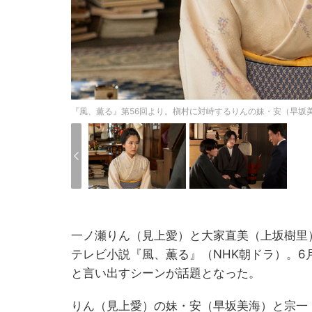
『風、薫る』第56回より。槇村に対峙するりんの妹・安（早坂美
一ノ瀬りん（見上愛）と大家直美（上坂樹里
テレビ小説『風、薫る』（NHK朝ドラ）。6
と言い出すシーンが話題となった。
りん（見上愛）の妹・安（早坂美海）と宗一