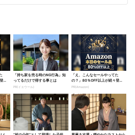
た
「持ち家を売る時のNG行為」知
「え、こんなセールやってた
登
ってるだけで得する事とは
の？」80％OFF以上が続々登
場！Amazonの本気が...
PR(イエウール)
PR(Amazon)
りん、
“村の少年”として登場した子役、
風薫る次週・穏やかなラストから