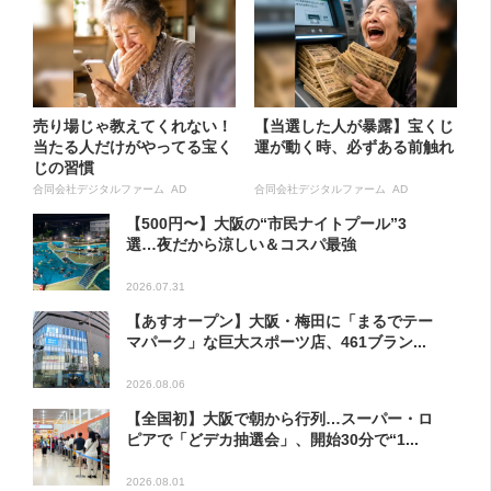
売り場じゃ教えてくれない！
【当選した人が暴露】宝くじ
当たる人だけがやってる宝く
運が動く時、必ずある前触れ
じの習慣
合同会社デジタルファーム AD
合同会社デジタルファーム AD
【500円〜】大阪の“市民ナイトプール”3
選…夜だから涼しい＆コスパ最強
2026.07.31
【あすオープン】大阪・梅田に「まるでテー
マパーク」な巨大スポーツ店、461ブラン...
2026.08.06
【全国初】大阪で朝から行列…スーパー・ロ
ピアで「どデカ抽選会」、開始30分で“1...
2026.08.01