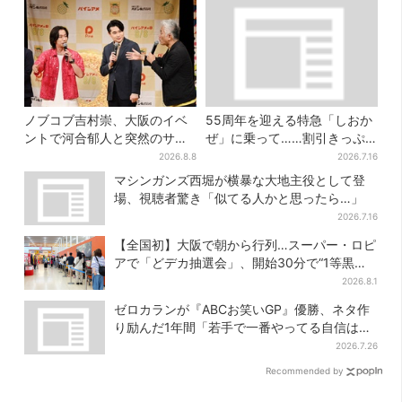
ノブコブ吉村崇、大阪のイベ
55周年を迎える特急「しおか
ントで河合郁人と突然のサシ
ぜ」に乗って……割引きっぷ
トーク…名物プロデューサー
で、松山・道後温泉と南予を
2026.8.8
2026.7.16
の“無茶振り”に混乱「狂って
満喫【大阪から愛媛へおトク
マシンガンズ西堀が横暴な大地主役として登
る！」
旅】
場、視聴者驚き「似てる人かと思ったら…」
2026.7.16
【全国初】大阪で朝から行列…スーパー・ロピ
アで「どデカ抽選会」、開始30分で“1等黒毛
和牛”の当選も
2026.8.1
ゼロカランが『ABCお笑いGP』優勝、ネタ作
り励んだ1年間「若手で一番やってる自信はあ
った」
2026.7.26
Recommended by