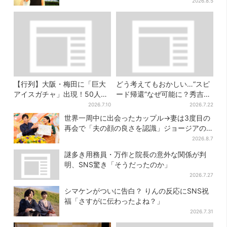
は
2026.8.5
【行列】大阪・梅田に「巨大
どう考えてもおかしい…“スピ
アイスガチャ」出現！50人以
ード帰還”なぜ可能に？秀吉が
上が列…初日は即終了、残る
噂した、3人目の謀反人【豊臣
2026.7.10
2026.7.22
開催日は？
兄弟】
世界一周中に出会ったカップル→妻は3度目の
再会で「夫の顔の良さを認識」ジョージアの
酒場で急接近
2026.8.7
謎多き用務員・万作と院長の意外な関係が判
明、SNS驚き「そうだったのか」
2026.7.27
シマケンがついに告白？ りんの反応にSNS祝
福「さすがに伝わったよね？」
2026.7.31