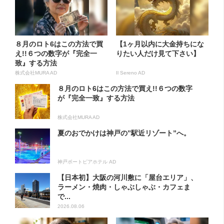
８月のロト6はこの方法で買
【1ヶ月以内に大金持ちにな
え!!６つの数字が『完全一
りたい人だけ見て下さい】
致』する方法
株式会社MURA AD
Il Sereno AD
８月のロト6はこの方法で買え!!６つの数字
が『完全一致』する方法
株式会社MURA AD
夏のおでかけは神戸の”駅近リゾート”へ。
神戸ポートピアホテル AD
【日本初】大阪の河川敷に「屋台エリア」、
ラーメン・焼肉・しゃぶしゃぶ・カフェま
で...
2026.08.06