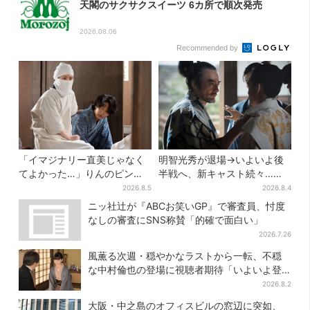
天閣のサクサクスイーツ 6カ所で順次発売
2026.08.06
Recommended by
「イマジナリー直美じゃなく
明智光秀が退場→いよいよ後
てよかった…」りんのピンチ
半戦へ、新キャスト続々…
に駆けつける直美、ベストな
「豊臣兄弟！」振り返り＆第
2026.8.5
2026.8.4
タイミングに視聴者歓喜
30回あらすじ
ニッ社辻が『ABCお笑いGP』で審査員、忖度
なしの審査にSNS称賛「的確で面白い」
2026.7.26
風薫る次週・穏やかなラストから一転、不穏
な中村倫也の登場に視聴者期待「いよいよ登
場だ」
2026.8.2
大阪・中之島のオフィスビルの窓辺に突如、