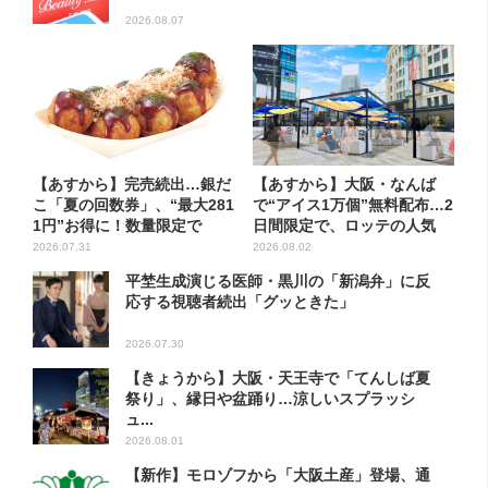
2026.08.07
【あすから】完売続出…銀だ
【あすから】大阪・なんば
こ「夏の回数券」、“最大281
で“アイス1万個”無料配布…2
1円”お得に！数量限定で
日間限定で、ロッテの人気
商...
2026.07.31
2026.08.02
平埜生成演じる医師・黒川の「新潟弁」に反
応する視聴者続出「グッときた」
2026.07.30
【きょうから】大阪・天王寺で「てんしば夏
祭り」、縁日や盆踊り…涼しいスプラッシ
ュ...
2026.08.01
【新作】モロゾフから「大阪土産」登場、通