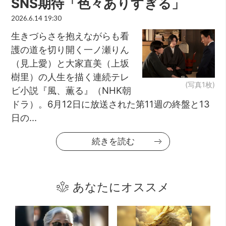
SNS期待「色々ありすぎる」
2026.6.14 19:30
生きづらさを抱えながらも看
護の道を切り開く一ノ瀬りん
（見上愛）と大家直美（上坂
樹里）の人生を描く連続テレ
(写真1枚)
ビ小説『風、薫る』（NHK朝
ドラ）。6月12日に放送された第11週の終盤と13
日の...
続きを読む
あなたにオススメ