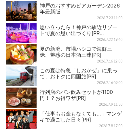
神戸のおすすめビアガーデン2026
年最新版
2026.7.23 11:00
思い立ったら！神戸の駅近リゾー
トで夏の思い出づくり[PR…
2026.7.22 19:40
夏の新潟、市場ハシゴで海鮮三
昧、魅惑の日本酒三昧[PR]
2026.7.16 12:00
この夏は特急「しおかぜ」に乗っ
て、おトクに四国旅[PR]
2026.7.16 09:00
行列店のパン飲みセットが1100
円！？お得ワザ[PR]
2026.7.9 11:30
「仕事もお金もなくても…」マンゲ
キで過ごした日々[PR]
2026.7.8 17:00