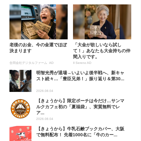
老後のお金、今の金運でほぼ
「大金が欲しいなら試し
決まります
て！」あなたも大金持ちの仲
間入りです。
合同会社デジタルファーム AD
Il Sereno AD
明智光秀が退場→いよいよ後半戦へ、新キャ
スト続々…「豊臣兄弟！」振り返り＆第30...
2026.08.04
【きょうから】限定ポーチは今だけ…サンマ
ルクカフェ初の「夏福袋」、実質無料でレ
ア...
2026.08.04
【きょうから】牛乳石鹸ブックカバー、大阪
で無料配布！ 先着1000名に「牛のカー...