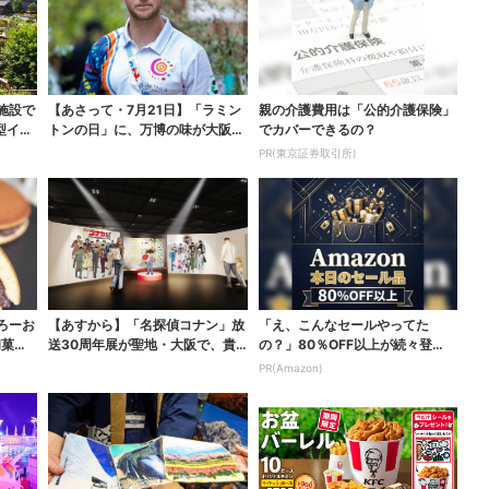
施設で
【あさって・7月21日】「ラミン
親の介護費用は「公的介護保険」
型イベ
トンの日」に、万博の味が大阪で
でカバーできるの？
復活…カフェで10...
PR(東京証券取引所)
ろーお
【あすから】「名探偵コナン」放
「え、こんなセールやってた
和菓
送30周年展が聖地・大阪で、貴
の？」80％OFF以上が続々登
重な資料＆歴代の名台...
場！Amazonの本気が...
PR(Amazon)