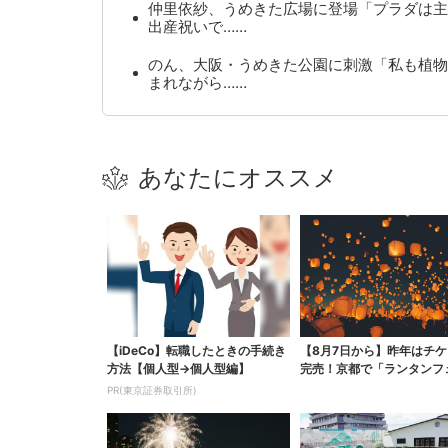
仲里依紗、うめきた広場に登場「プラダは主
出産祝いで……
のん、大阪・うめきた公園に刺激「私も植物
まれながら……
あなたにオススメ
【iDeCo】転職したときの手続き
【8月7日から】昨年はチケ
方法【個人型→個人型編】
完売！京都で「ランタンフ
ス」、最大3500の光が...
PR(東京証券取引所)