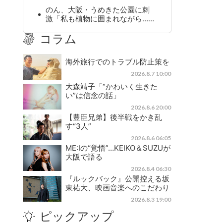
のん、大阪・うめきた公園に刺
激「私も植物に囲まれながら……
コラム
海外旅行でのトラブル防止策を
2026.8.7 10:00
大森靖子「“かわいく生きた
い”は信念の話」
2026.8.6 20:00
【豊臣兄弟】後半戦をかき乱
す“3人”
2026.8.6 06:05
ME:Iの“覚悟”…KEIKO＆SUZUが
大阪で語る
2026.8.4 06:30
『ルックバック』公開控える坂
東祐大、映画音楽へのこだわり
2026.8.3 19:00
ピックアップ