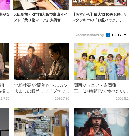
車がな
大阪駅前・KITTE大阪で富山イベ
【あすから】最大1210円お得…ケ
ント「乗り物マニア」大興奮…こ
ンタッキーの「お盆パック」、2
れまで一般非公開...
週間だけ！数量限...
Recommended by
黒川
池松壮亮が“闇堕ち”へ…ガン
関西ジュニア・永岡蓮
る視
決まりの眼差しで「ブラッ
王、“24時間TVで食べたい差
」
ク秀吉がログイン」【豊臣
し入れ”は？「キッチンカー
6.7.30
2026.7.30
2026.8.2
兄弟】
が良いです！」会場沸く