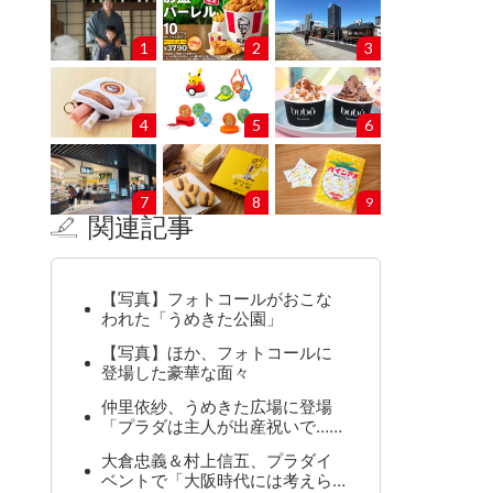
1
2
3
4
5
6
7
8
9
関連記事
【写真】フォトコールがおこな
われた「うめきた公園」
【写真】ほか、フォトコールに
登場した豪華な面々
仲里依紗、うめきた広場に登場
「プラダは主人が出産祝いで……
大倉忠義＆村上信五、プラダイ
ベントで「大阪時代には考えら…