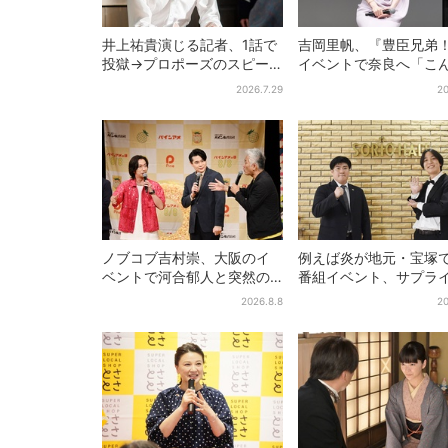
井上祐貴演じる記者、1話で
吉岡里帆、『豊臣兄弟
投獄→プロポーズのスピー
イベントで奈良へ「こ
ド感に視聴者驚き「横沢さ
に楽しんでもらえてう
2026.7.29
20
んだけ怒涛すぎる」
い」
ノブコブ吉村崇、大阪のイ
例えば炎が地元・宝塚
ベントで河合郁人と突然の
番組イベント、サプラ
サシトーク…名物プロデュー
に会場騒然「まさか本
2026.8.8
20
サーの“無茶振り”に混乱「狂
出てくるとは…」
ってる！」