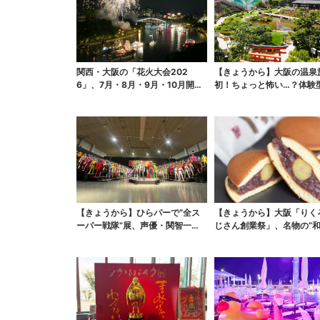
関西・大阪の「花火大会202
【きょうから】大阪の温泉
6」、7月・8月・9月・10月開催
初！ちょっと怖い…？体験
まとめ
ント、限定グルメ＆盆...
【きょうから】ひらパーで“全ス
【きょうから】大阪「りく
ーパー戦隊”展、声優・関智一が
じさん創業祭」、名物の“
熱弁「今、大阪に全戦...
子”を梅田で販売 6日...