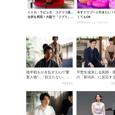
トトロ・ラピュタ・コクリコ坂…
今すぐリゾート行きたい！
台所を再現！大阪で「ジブリ」の
くてもOK
世界に浸れる 「食」...
PR(神戸ポートピアホテル)
後半戦をかき乱す3人の“重
平埜生成演じる医師・
要人物”…「目立たない」主
の「新潟弁」に反応す
人公・仲野太賀も、モブキ
聴者続出「グッときた
2026.8.5
202
ャラ→覚醒へ【豊臣兄弟】