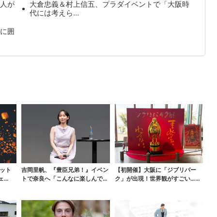
人が
大倉忠義＆村上信五、プラダイベントで「大阪時
代には考えら…
に囲
ット
吉岡里帆、『豊臣兄弟！』イベン
【初開催】大阪に「ジブリパー
ェ
トで奈良へ「こんなに楽しんでも
ク」が出現！世界観がすごい…細
らえてうれしい」
かな仕掛け＆巨大フォト...