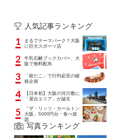
人気記事ランキング
1
まるでテーマパーク？大阪
に巨大スポーツ店
2
牛乳石鹸ブックカバー、大
阪で無料配布
3
「銀だこ」で行列必至の破
格企画
4
【日本初】大阪の河川敷に
「屋台エリア」が誕生
「ザ・リッツ・カールトン
5
大阪」5000円台・食べ放
題
写真ランキング