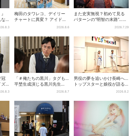
！』
梅田のタワレコ、デイリー
また史実無視？初めて見る
んな
チャートに異変？ アイドル
パターンの“明智の末路”…実
れし
に混じり“マユリカ”が1位
は、ありえなくもない！？
26.8.3
2026.8.6
2026.7.29
に…お笑いが強すぎる理由と
【豊臣兄弟】
は
で冠
「＃俺たちの黒川」タグも…
男役の夢を追いかけ長崎へ…
イズ
平埜生成演じる黒川先生
トップスターと娘役が語る
人が
の“退場”にSNS悲鳴「もっと
「ハウステンボス歌劇団」
26.8.3
2026.8.7
2026.8.2
見たかった」
とは？大阪で初公演開催