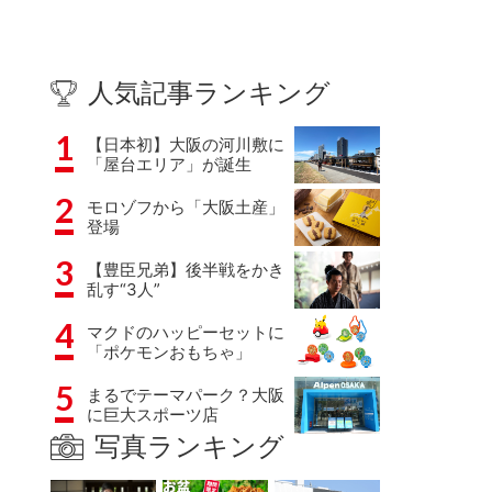
人気記事ランキング
1
【日本初】大阪の河川敷に
「屋台エリア」が誕生
2
モロゾフから「大阪土産」
登場
3
【豊臣兄弟】後半戦をかき
乱す“3人”
4
マクドのハッピーセットに
「ポケモンおもちゃ」
5
まるでテーマパーク？大阪
に巨大スポーツ店
写真ランキング