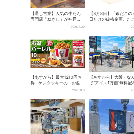
【通し営業】人気の牛たん
【8月8日】「銀だこの
専門店「ねぎし」が神戸
日だけの破格企画、た
に、「想像しただけでお腹
き1舟が88円に…先着8
2026.7.30
20
空く…」SNSで喜びの声
限り
【あすから】最大1210円お
【あすから】大阪・な
得…ケンタッキーの「お盆パ
で“アイス1万個”無料配
ック」、2週間だけ！数量限
日間限定で、ロッテの
2026.8.3
20
定シール付き
商品もらえる