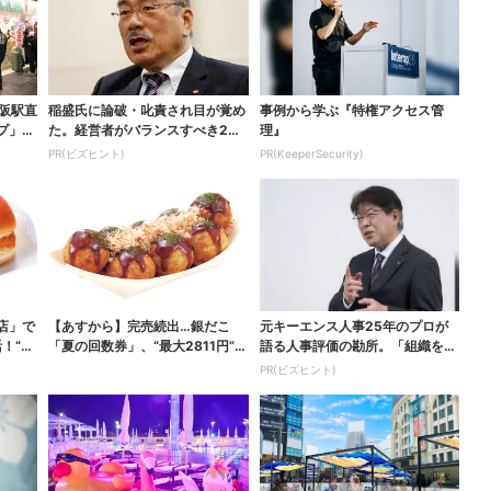
大阪駅直
稲盛氏に論破・叱責され目が覚め
事例から学ぶ『特権アクセス管
プ」、
た。経営者がバランスすべき2つ
理』
の背反
PR(ビズヒント)
PR(KeeperSecurity)
店」で
【あすから】完売続出…銀だこ
元キーエンス人事25年のプロが
！“ハ
「夏の回数券」、“最大2811円”お
語る人事評価の勘所。「組織を腐
得に！数量限定で
らせるNG評価」とは...
PR(ビズヒント)