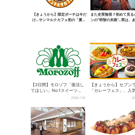
【きょうから】限定ポーチは今だ
また史実無視？初めて見る
け…サンマルクカフェ初の「夏福
ンの“明智の末路”…実は、
袋」、実質無料でレア...
なくもない！？【豊...
【3日間】モロゾフ「復活し
【きょうから】セブン
てほしい」No.1スイーツ、2
「カレーフェス」、人
万3865票から選ばれた名作
監修メニューなど全15
2026.7.30
20
を限定販売
お得な割引キャンペーン
週間だけ