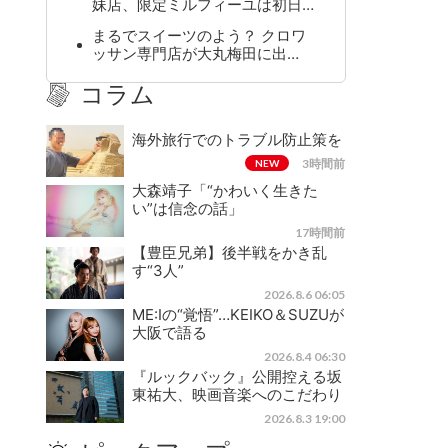
妹店、限定ミルフィーユは初日…
まるでスイーツのよう？ クロワ
ッサン専門店が大丸梅田に出…
コラム
海外旅行でのトラブル防止策を
3時間前
NEW
大森靖子「“かわいく生きた
い”は信念の話」
17時間前
【豊臣兄弟】後半戦をかき乱
す“3人”
2026.8.6 06:05
ME:Iの“覚悟”…KEIKO＆SUZUが
大阪で語る
2026.8.4 06:30
『ルックバック』公開控える坂
東祐大、映画音楽へのこだわり
2026.8.3 19:00