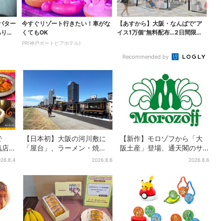
パター
今すぐリゾート行きたい！車がな
【あすから】大阪・なんばで“ア
ありえ
くてもOK
イス1万個”無料配布…2日間限定
で、ロッテの人気商...
PR(神戸ポートピアホテル)
Recommended by
で
【日本初】大阪の河川敷に
【新作】モロゾフから「大
気店
「屋台」、ラーメン・焼
阪土産」登場、通天閣のサ
品！
肉・しゃぶしゃぶ・カフェ
クサクスイーツ 6カ所で順
26.8.4
2026.8.6
2026.8.6
は2
まで…22店舗がオープン
次発売