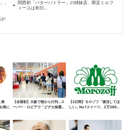
」、
関西初「バターバトラー」の姉妹店、限定ミルフ
ィーユは初日…
店が
こ祭
【全国初】大阪で朝から行列…ス
【3日間】モロゾフ「復活してほ
がお得に
ーパー・ロピアで「どデカ抽選
しい」No.1スイーツ、2万3865
会」、開始30分で“1...
票から選ばれた...