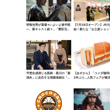
明智光秀が退場→いよいよ後半戦
【7月28日オープン】JR
へ、新キャスト続々…「豊臣兄
結！新たな「お土産ショッ
弟！」振り返り＆第30...
銘菓バラ売りで地...
平埜生成演じる医師・黒川の「新
【あすから】「コメダ珈琲
潟弁」に反応する視聴者続出「グ
2年ぶり…人気フェアが復活
ッときた」
ワイ旅行が当たる”...