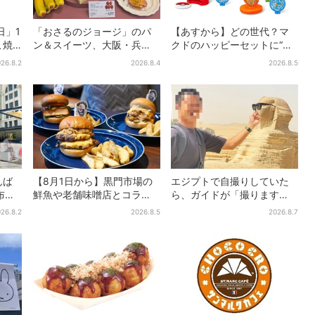
日」1
「おさるのジョージ」のパ
【あすから】どの世代？マ
こ焼
ン＆スイーツ、大阪・兵
クドのハッピーセットに“ポ
8名
庫・京都限定で【きょうか
ケモンおもちゃ”、歴代30匹
26.8.2
2026.8.4
2026.8.5
ら】発売スタート
に「懐かしい」と喜びの声
んば
【8月1日から】黒門市場の
エジプトで自撮りしていた
布…2
鮮魚や老舗味噌店とコラ
ら、ガイドが「撮ります
人気
ボ、大阪・なんばのホテル
よ！」→ノリノリでポーズ
26.8.2
2026.8.5
2026.8.7
で“地域密着”の限定バーガー
を取っていたら…… 海外旅
行でのトラブル防止策を