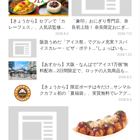
【きょうから】セブンで「カ
「象印」おにぎり専門店、奈
レーフェス」、人気店監修メ
良初上陸！ 奈良限定おにぎ
ニューなど全15品！お得な割
り、1000円前後のだし巻き弁
2026.8.4
2026.7.13
引キャンペーンは2週間だけ
当も
阪急うめだ「アイス祭」でグルメ充実？スパ
イスカレー・ピザ・ポテト…“しょっぱいもの
食べたい”が叶う
2026.7.23
【あすから】大阪・なんばで“アイス1万個”無
料配布…2日間限定で、ロッテの人気商品もら
える
2026.8.2
【きょうから】限定ポーチは今だけ…サンマル
クカフェ初の「夏福袋」、実質無料でレアグ
ッズが手に入る
2026.8.4