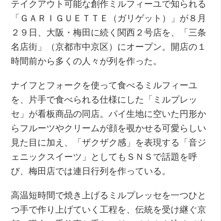
テイクアウト可能な創作ミルフィーユで知られる
「ＧＡＲＩＧＵＥＴＴＥ（ガリゲット）」が８月
２９日、大阪・梅田に続く関西２号店を、「三条
名店街」（京都市中京区）にオープン。開店の１
時間前から多くの人々が列を作った。
ナイフとフォークを使って食べるミルフィーユ
を、片手で食べられる仕様にした「ミルプレッ
セ」が看板商品の同店。パイ生地に空いた円形か
らフルーツやクリームが顔を覗かせる可愛らしい
見た目に加え、「ザクザク感」を表現する「音ジ
ェニックスイーツ」としてもＳＮＳで話題を呼
び、梅田店では連日行列を作っている。
高温短時間で焼き上げるミルプレッセを一つひと
つ手で作り上げていく工程を、伝統を受け継ぐ京