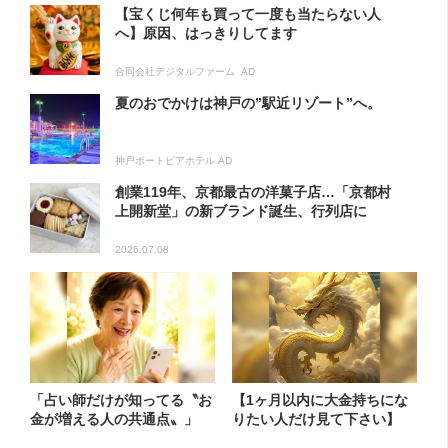
【宝くじ何年も買って一度も当たらない人
へ】原因、はっきりしてます
合同会社デジタルファーム AD
夏のおでかけは神戸の”駅近リゾート”へ。
神戸ポートピアホテル AD
創業119年、京都最古の洋菓子店…「京都村
上開新堂」の新ブランド誕生、行列店に
2026.07.08
「占い師だけが知ってる〝お
【1ヶ月以内に大金持ちにな
金が増える人の共通点〟」
りたい人だけ見て下さい】