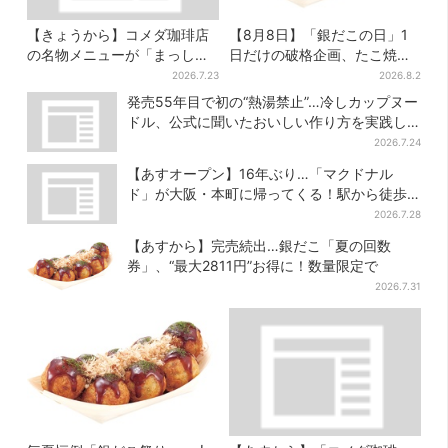
【きょうから】コメダ珈琲店
【8月8日】「銀だこの日」1
の名物メニューが「まっし
日だけの破格企画、たこ焼き1
ろ」に…期間限定の2品が登場
舟が88円に…先着88名限り
2026.7.23
2026.8.2
発売55年目で初の“熱湯禁止”…冷しカップヌー
ドル、公式に聞いたおいしい作り方を実践し
てみた
2026.7.24
【あすオープン】16年ぶり…「マクドナル
ド」が大阪・本町に帰ってくる！駅から徒歩1
分＆23時まで
2026.7.28
【あすから】完売続出…銀だこ「夏の回数
券」、“最大2811円”お得に！数量限定で
2026.7.31