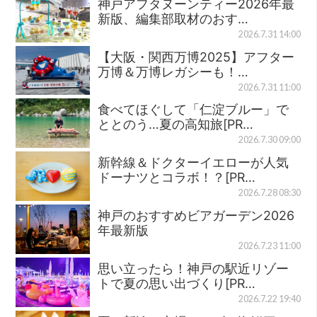
神戸アフタヌーンティー2026年最
新版、編集部取材のおす…
2026.7.31 14:00
【大阪・関西万博2025】アフター
万博＆万博レガシーも！…
2026.7.31 11:00
食べてほぐして「仁淀ブルー」で
ととのう…夏の高知旅[PR…
2026.7.30 09:00
新幹線＆ドクターイエローが人気
ドーナツとコラボ！？[PR…
2026.7.28 08:30
神戸のおすすめビアガーデン2026
年最新版
2026.7.23 11:00
思い立ったら！神戸の駅近リゾー
トで夏の思い出づくり[PR…
2026.7.22 19:40