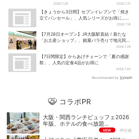
巨大インコ「何かいる」「朝
行オープン！駅直結＆21時ま
2026.7.29
2026.7.21
からビビった」、その正体と
で営業
【きょうから3日間】セブンイレブンで「焼き
は？
立てパンセール」、人気シリーズがお得に…チ
ョコクッキーも対象
2026.7.18
【7月28日オープン】JR大阪駅直結！新たな
「お土産ショップ」、銘菓バラ売りで地元民
の“おやつ調達”にも
2026.7.29
【7日間限定】からあげチェーンで「夏の感謝
祭」、人気の定食4品がお得に
2026.7.25
Recommended by
コラボPR
大阪・関西ランチビュッフェ2026
年版、ホテルの食べ放題…
NEW
49分前