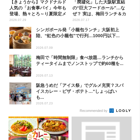
【きょうから】マクドナルド
「廃墟化」した大阪駅直結
人気の「お食事パイ」今年も
の“巨大フードホール”…な
登場、熱々とろ～り夏限定メ
ぜ？ 実は、梅田ランチ＆カ
ニ...
フェ...
2026.07.29
2026.07.17
シンガポール発「小籠包ランチ」大阪初上
陸、“虹色の小籠包”で行列…1000円以下...
2026.07.09
梅田で「時間無制限」食べ放題…ランチから
ティータイムまでノンストップで約60種を...
2026.07.13
阪急うめだ「アイス祭」でグルメ充実？スパ
イスカレー・ピザ・ポテト…“しょっぱい
も...
2026.07.23
Recommended by