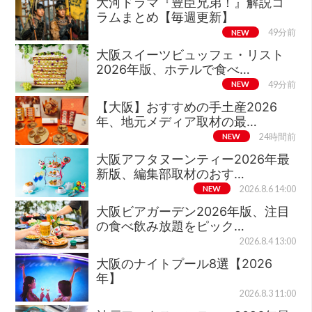
大河ドラマ『豊臣兄弟！』解説コ
ラムまとめ【毎週更新】
NEW
49分前
大阪スイーツビュッフェ・リスト
2026年版、ホテルで食べ…
NEW
49分前
【大阪】おすすめの手土産2026
年、地元メディア取材の最…
NEW
24時間前
大阪アフタヌーンティー2026年最
新版、編集部取材のおす…
NEW
2026.8.6 14:00
大阪ビアガーデン2026年版、注目
の食べ飲み放題をピック…
2026.8.4 13:00
大阪のナイトプール8選【2026
年】
2026.8.3 11:00