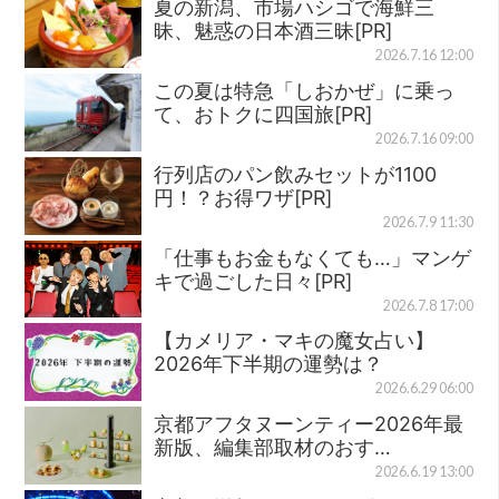
夏の新潟、市場ハシゴで海鮮三
昧、魅惑の日本酒三昧[PR]
2026.7.16 12:00
この夏は特急「しおかぜ」に乗っ
て、おトクに四国旅[PR]
2026.7.16 09:00
行列店のパン飲みセットが1100
円！？お得ワザ[PR]
2026.7.9 11:30
「仕事もお金もなくても…」マンゲ
キで過ごした日々[PR]
2026.7.8 17:00
【カメリア・マキの魔女占い】
2026年下半期の運勢は？
2026.6.29 06:00
京都アフタヌーンティー2026年最
新版、編集部取材のおす…
2026.6.19 13:00