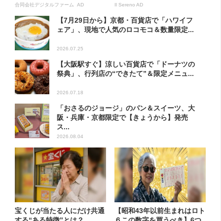
合同会社デジタルファーム AD
Il Sereno AD
【7月29日から】京都・百貨店で「ハワイフ
ェア」、現地で人気のロコモコ＆数量限定...
2026.07.25
【大阪駅すぐ】涼しい百貨店で「ドーナツの
祭典」、行列店の“できたて”＆限定メニュ...
2026.07.18
「おさるのジョージ」のパン＆スイーツ、大
阪・兵庫・京都限定で【きょうから】発売
ス...
2026.08.04
宝くじが当たる人にだけ共通
【昭和43年以前生まれはロト
する“ある特徴”とは？
６この数字を買うべき】6つ