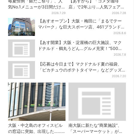
毎夏恒例「銀だこ祭り」、人
【あすから】「コメダ珈琲
気No.1メニューが3日間だけ
店」で2年ぶり…人気フェアが
お得に
復活！“ハワイ旅行が当た
2026.7.29
2026.7.28
る”キャンペーンも
【あすオープン】大阪・梅田に「まるでテー
マパーク」な巨大スポーツ店、461ブランド集
結！ 6フロアをまとめて紹介
2026.8.6
【あす開業】大阪・淀屋橋の巨大施設、マク
ドナルド・鶴丸うどん…グルメ充実！“500円
前後ランチ”も叶う
2026.7.8
【応募は今日まで】マクドナルド夏の福袋、
「ピカチュウのポテトタイマー」などグッズ3
品＆商品券付きで3900円
2026.7.20
大阪・中之島のオフィスビル
南大阪に新たな“商業施設”、
の窓辺に突如、出現した……
「スーパーマーケット」が先