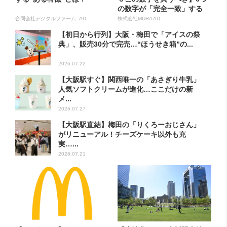
の数字が「完全一致」する
方...
合同会社デジタルファーム AD
株式会社MURA AD
【初日から行列】大阪・梅田で「アイスの祭
典」、販売30分で完売…“ほうせき箱”の...
2026.07.22
【大阪駅すぐ】関西唯一の「あさぎり牛乳」
人気ソフトクリームが進化…ここだけの新
メ...
2026.07.27
【大阪駅直結】梅田の「りくろーおじさん」
がリニューアル！チーズケーキ以外も充
実…...
2026.07.21