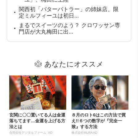
関西初「バターバトラー」の姉妹店、限
定ミルフィーユは初日…
まるでスイーツのよう？ クロワッサン専
門店が大丸梅田に出…
あなたにオススメ
玄関に〇〇置いてる人は金運
８月のロト6はこの方法で買
落ちてます…金運を上げる方
え!!６つの数字が『完全一
法とは
致』する方法
合同会社デジタルファーム AD
株式会社MURA AD