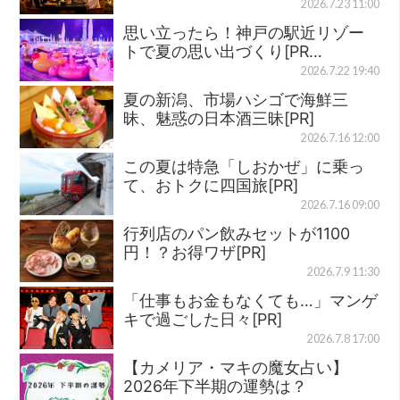
2026.7.23 11:00
思い立ったら！神戸の駅近リゾー
トで夏の思い出づくり[PR…
2026.7.22 19:40
夏の新潟、市場ハシゴで海鮮三
昧、魅惑の日本酒三昧[PR]
2026.7.16 12:00
この夏は特急「しおかぜ」に乗っ
て、おトクに四国旅[PR]
2026.7.16 09:00
行列店のパン飲みセットが1100
円！？お得ワザ[PR]
2026.7.9 11:30
「仕事もお金もなくても…」マンゲ
キで過ごした日々[PR]
2026.7.8 17:00
【カメリア・マキの魔女占い】
2026年下半期の運勢は？