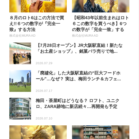
８月のロト6はこの方法で買
【昭和43年以前生まれはロト
え!!６つの数字が『完全一
６この数字を買うべき】6つ
致』する方法
の数字が「完全一致」する
方...
株式会社MURA AD
株式会社MURA AD
【7月28日オープン】JR大阪駅直結！新たな
「お土産ショップ」、銘菓バラ売りで地...
2026.07.29
「廃墟化」した大阪駅直結の“巨大フードホ
ール”…なぜ？ 実は、梅田ランチ＆カフェ...
2026.07.17
梅田・茶屋町はどうなる？ ロフト、ユニク
ロ、ZARA跡地に新店続々…再開発も予定
2026.07.10