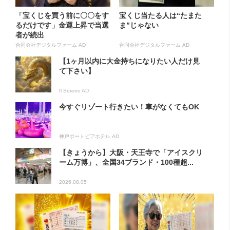
「宝くじを買う前に〇〇をす
宝くじ当たる人は“たまた
るだけです」金運上昇で当選
ま”じゃない
者が続出
合同会社デジタルファーム AD
合同会社デジタルファーム AD
【1ヶ月以内に大金持ちになりたい人だけ見
て下さい】
Il Sereno AD
今すぐリゾート行きたい！車がなくてもOK
神戸ポートピアホテル AD
【きょうから】大阪・天王寺で「アイスクリ
ーム万博」、全国34ブランド・100種超...
2026.08.05