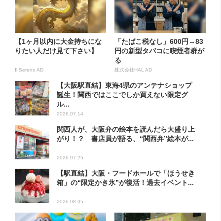
【1ヶ月以内に大金持ちにな
「たばこ税なし」600円→83
りたい人だけ見て下さい】
円の新型タバコに喫煙者群が
る
Il Sereno AD
株式会社HAL AD
【大阪駅直結】東海4県のアンテナショップ
誕生！関西ではここでしか買えない限定グ
ル...
2026.07.14
関西人が、大阪弁の絵本を読んだら大盛り上
がり！？ 書店員が語る、“関西弁”絵本が...
2026.07.25
【駅直結】大阪・フードホールで「ほうせき
箱」の“限定かき氷”が復活！過去イベント...
2026.08.05