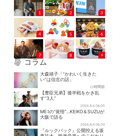
1
2
3
4
5
6
7
8
9
コラム
大森靖子「“かわいく生きた
い”は信念の話」
11時間前
【豊臣兄弟】後半戦をかき乱
す“3人”
2026.8.6 06:05
ME:Iの“覚悟”…KEIKO＆SUZUが
大阪で語る
2026.8.4 06:30
『ルックバック』公開控える坂
東祐大、映画音楽へのこだわり