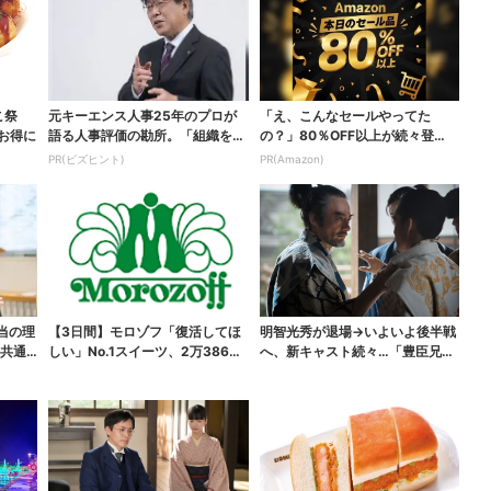
こ祭
元キーエンス人事25年のプロが
「え、こんなセールやってた
がお得に
語る人事評価の勘所。「組織を腐
の？」80％OFF以上が続々登
らせるNG評価」とは...
場！Amazonの本気が...
PR(ビズヒント)
PR(Amazon)
当の理
【3日間】モロゾフ「復活してほ
明智光秀が退場→いよいよ後半戦
に共通
しい」No.1スイーツ、2万3865
へ、新キャスト続々…「豊臣兄
票から選ばれた...
弟！」振り返り＆第30...