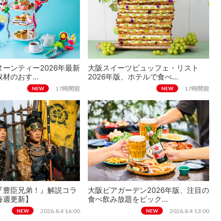
ーンティー2026年最新
大阪スイーツビュッフェ・リスト
取材のおす…
2026年版、ホテルで食べ…
17時間前
17時間前
NEW
NEW
『豊臣兄弟！』解説コラ
大阪ビアガーデン2026年版、注目の
毎週更新】
食べ飲み放題をピック…
2026.8.4 16:00
2026.8.4 13:00
NEW
NEW