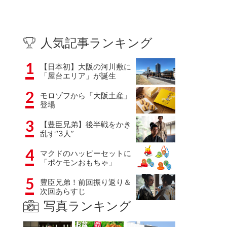
人気記事ランキング
1
【日本初】大阪の河川敷に
「屋台エリア」が誕生
2
モロゾフから「大阪土産」
登場
3
【豊臣兄弟】後半戦をかき
乱す“3人”
4
マクドのハッピーセットに
「ポケモンおもちゃ」
5
豊臣兄弟！前回振り返り＆
次回あらすじ
写真ランキング