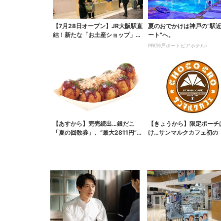
【7月28日オープン】JR大阪駅直
夏のおでかけは神戸の”駅
結！新たな「お土産ショップ」、
ート”へ。
銘菓バラ売りで地...
PR(神戸ポートピアホテル)
【あすから】完売続出…銀だこ
【きょうから】限定ポーチ
「夏の回数券」、“最大2811円”お
け…サンマルクカフェ初の
得に！数量限定で
袋」、実質無料でレア...