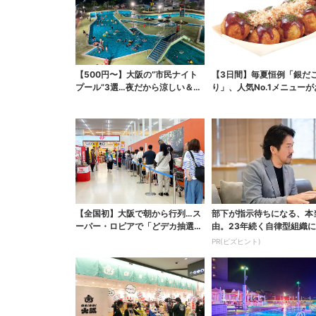
【500円〜】大阪の“市民ナイト
【3日間】毎夏恒例「銀だ
プール”3選…夜だから涼しい＆コ
り」、人気No.1メニュー
スパ最強
【全国初】大阪で朝から行列…ス
部下が指示待ちになる、本
ーパー・ロピアで「どデカ抽選
由。23年続く自律型組織
会」、開始30分で“1...
する「3つの要素」
PR(ビズヒント)