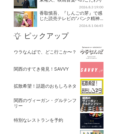
2026.8.3 19:00
香取慎吾、『しんごの芽』で感
じた読売テレビの“パンク精神…
2026.8.1 06:45
ピックアップ
ウラなんばで、どこ行こか〜？
関西のすてき発見！SAVVY
拡散希望！話題のおもしろネタ
関西のヴィーガン・グルテンフ
リー
特別なレストランを予約