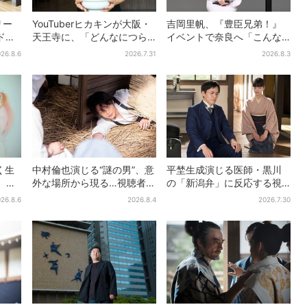
リー
YouTuberヒカキンが大阪・
吉岡里帆、『豊臣兄弟！』
ドル
天王寺に、「どんなにつら
イベントで奈良へ「こんな
位
い時でも…」ラーメン愛＆兄
に楽しんでもらえてうれし
26.8.6
2026.7.31
2026.8.3
理由と
セイキンとの思い出を語る
い」
く生
中村倫也演じる“謎の男”、意
平埜生成演じる医師・黒川
、大
外な場所から現る…視聴者歓
の「新潟弁」に反応する視
思い
喜「こんな登場シーンと
聴者続出「グッときた」
26.8.6
2026.8.4
2026.7.30
は」