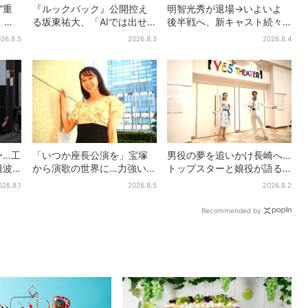
“重
『ルックバック』公開控え
明智光秀が退場→いよいよ
」主
る坂東祐大、「AIでは出せ
後半戦へ、新キャスト続々…
ブキ
ない質感がある」映画音楽
「豊臣兄弟！」振り返り＆
26.8.5
2026.8.3
2026.8.4
弟】
へのこだわり
第30回あらすじ
ー…工
「いつか座長公演を」宝塚
男役の夢を追いかけ長崎へ…
難波
から演歌の世界に…力強いコ
トップスターと娘役が語る
人超…
ブシで聴かせる有沙瞳の目
「ハウステンボス歌劇団」
026.8.1
2026.8.5
2026.8.2
ださ
指す道とは
とは？大阪で初公演開催
Recommended by