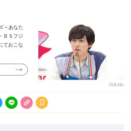
ズ～あなた
・ＢＳフジ
にておこな
(写真3枚)