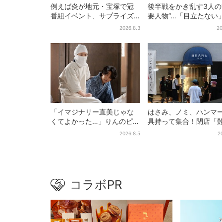
例えば炎が地元・宝塚で冠
後半戦をかき乱す3人の
番組イベント、サプライズ
要人物”…「目立たない
に会場騒然「まさか本人が
人公・仲野太賀も、モ
2026.8.3
20
出てくるとは…」
ャラ→覚醒へ【豊臣兄
「イマジナリー直美じゃな
はさみ、ノミ、ハンマ
くてよかった…」りんのピン
具持って集合！閉店「
チに駆けつける直美、ベス
ベアーズ」最終日400
2026.8.5
2
トなタイミングに視聴者歓
最後は「もう帰ってく
喜
い」
コラボPR