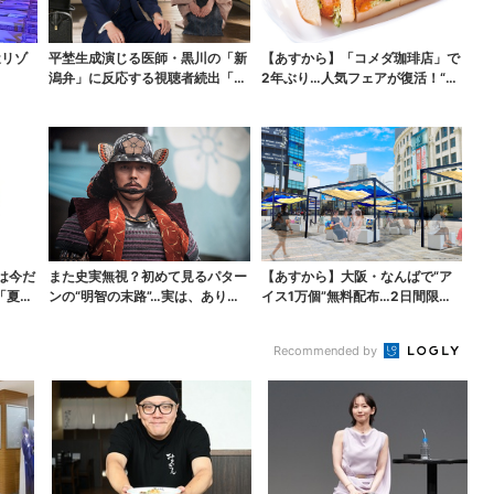
近リゾ
平埜生成演じる医師・黒川の「新
【あすから】「コメダ珈琲店」で
潟弁」に反応する視聴者続出「グ
2年ぶり…人気フェアが復活！“ハ
ッときた」
ワイ旅行が当たる”...
は今だ
また史実無視？初めて見るパター
【あすから】大阪・なんばで“ア
「夏福
ンの“明智の末路”…実は、ありえ
イス1万個”無料配布…2日間限定
なくもない！？【豊...
で、ロッテの人気商...
Recommended by