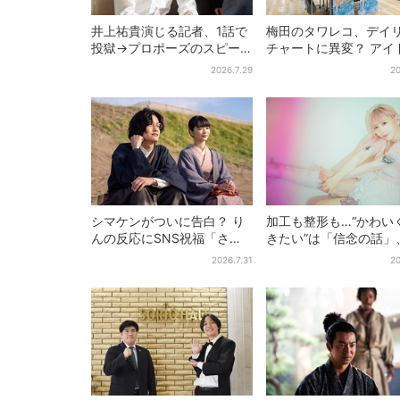
井上祐貴演じる記者、1話で
梅田のタワレコ、デイ
投獄→プロポーズのスピー
チャートに異変？ アイ
ド感に視聴者驚き「横沢さ
に混じり“マユリカ”が1
2026.7.29
20
んだけ怒涛すぎる」
に…お笑いが強すぎる
は
シマケンがついに告白？ り
加工も整形も…“かわい
んの反応にSNS祝福「さす
きたい”は「信念の話」
がに伝わったよね？」
森靖子が新作に込めた
2026.7.31
20