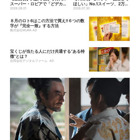
スーパー・ロピアで「どデカ
ほしい」No.1スイーツ、2万3
抽選会」、開始30分で“1...
2026.08.01
865票から選ばれた...
2026.07.30
８月のロト6はこの方法で買え!!６つの数
字が『完全一致』する方法
株式会社MURA AD
宝くじが当たる人にだけ共通する“ある特
徴”とは？
合同会社デジタルファーム AD