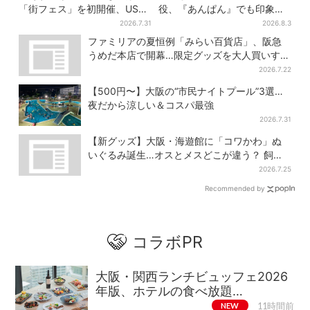
「街フェス」を初開催、USJ
役、『あんぱん』でも印象的
ステージ＆豪華ゲストのトー
だった…視聴者驚き「どうり
2026.7.31
2026.8.3
クショーも！参加無料で
で演技上手だと」
ファミリアの夏恒例「みらい百貨店」、阪急
うめだ本店で開幕…限定グッズを大人買いする
人続出
2026.7.22
【500円〜】大阪の“市民ナイトプール”3選…
夜だから涼しい＆コスパ最強
2026.7.31
【新グッズ】大阪・海遊館に「コワかわ」ぬ
いぐるみ誕生…オスとメスどこが違う？ 飼育
員監修でリアルに再現
2026.7.25
Recommended by
コラボPR
大阪・関西ランチビュッフェ2026
年版、ホテルの食べ放題…
NEW
11時間前