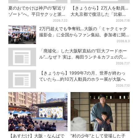
夏のおでかけは神戸の”駅近リ
【きょうから】2万人を動員…
ゾート”へ。平日サクッと派
大丸京都で復活した「比叡山
も、休日ガッツリ派も！タイ
お化け屋敷」、コース延長
2026.7.22
2026.7.18
パ抜群、約20種の楽しみ方
で“怖さ”パワーアップ
2万円超えでも争奪戦…大阪の「ミャクミャク
撮影会」に全国からファン集結、参加者に聞
いた「それでも会いたい理由」
2026.8.3
「廃墟化」した大阪駅直結の“巨大フードホー
ル”…なぜ？ 実は、梅田ランチ＆カフェの穴場
だった
2026.7.17
【きょうから】1999年7の月、世界が終わっ
ていたら…約10万人動員のホラー展が大阪へ
2026.7.10
【あすだけ】大阪・なんばで
“村の少年”として登場した子