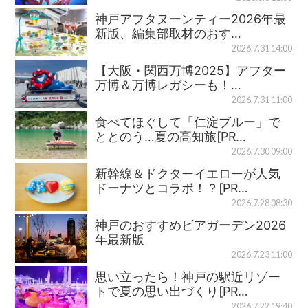
神戸アフタヌーンティー2026年最
新版、編集部取材のおす…
2026.7.31 14:00
【大阪・関西万博2025】アフター
万博＆万博レガシーも！…
2026.7.31 11:00
食べてほぐして「仁淀ブルー」で
ととのう…夏の高知旅[PR…
2026.7.30 09:00
新幹線＆ドクターイエローが人気
ドーナツとコラボ！？[PR…
2026.7.28 08:30
神戸のおすすめビアガーデン2026
年最新版
2026.7.23 11:00
思い立ったら！神戸の駅近リゾー
トで夏の思い出づくり[PR…
2026.7.22 19:40