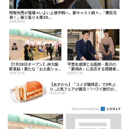
明智光秀が退場→いよいよ後半戦へ、新キャスト続々…「豊臣兄
弟！」振り返り＆第30...
2026.08.04
【7月28日オープン】JR大阪
平埜生成演じる医師・黒川の
駅直結！新たな「お土産ショ
「新潟弁」に反応する視聴者
ップ」、銘菓バラ売りで地...
2026.07.29
続出「グッときた」
2026.07.30
【あすから】「コメダ珈琲店」で2年ぶ
り…人気フェアが復活！“ハワイ旅行が当
たる”...
2026.07.28
Recommended by