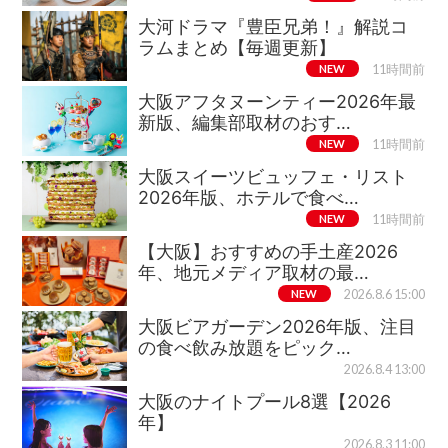
大河ドラマ『豊臣兄弟！』解説コ
ラムまとめ【毎週更新】
NEW
11時間前
大阪アフタヌーンティー2026年最
新版、編集部取材のおす…
NEW
11時間前
大阪スイーツビュッフェ・リスト
2026年版、ホテルで食べ…
NEW
11時間前
【大阪】おすすめの手土産2026
年、地元メディア取材の最…
NEW
2026.8.6 15:00
大阪ビアガーデン2026年版、注目
の食べ飲み放題をピック…
2026.8.4 13:00
大阪のナイトプール8選【2026
年】
2026.8.3 11:00