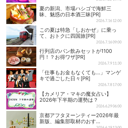
夏の新潟、市場ハシゴで海鮮三
昧、魅惑の日本酒三昧[PR]
2026.7.16 12:00
この夏は特急「しおかぜ」に乗っ
て、おトクに四国旅[PR]
2026.7.16 09:00
行列店のパン飲みセットが1100
円！？お得ワザ[PR]
2026.7.9 11:30
「仕事もお金もなくても…」マンゲ
キで過ごした日々[PR]
2026.7.8 17:00
【カメリア・マキの魔女占い】
2026年下半期の運勢は？
2026.6.29 06:00
京都アフタヌーンティー2026年最
新版、編集部取材のおす…
2026.6.19 13:00