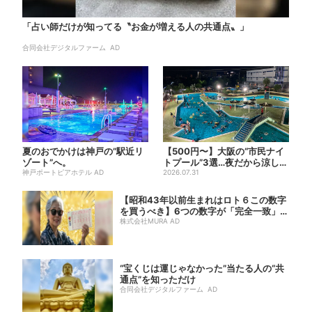
「占い師だけが知ってる〝お金が増える人の共通点〟」
合同会社デジタルファーム AD
夏のおでかけは神戸の”駅近リ
【500円〜】大阪の“市民ナイ
ゾート”へ。
トプール”3選…夜だから涼しい
神戸ポートピアホテル AD
＆コスパ最強
2026.07.31
【昭和43年以前生まれはロト６この数字
を買うべき】6つの数字が「完全一致」す
る方...
株式会社MURA AD
“宝くじは運じゃなかった”当たる人の“共
通点”を知っただけ
合同会社デジタルファーム AD