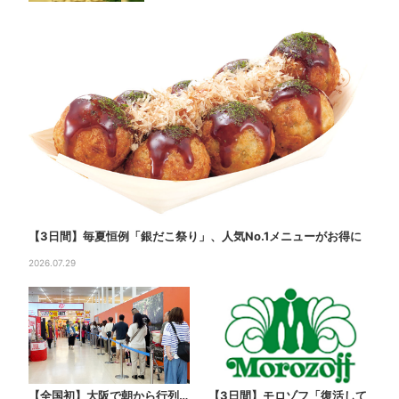
【3日間】毎夏恒例「銀だこ祭り」、人気No.1メニューがお得に
2026.07.29
【全国初】大阪で朝から行列…
【3日間】モロゾフ「復活して