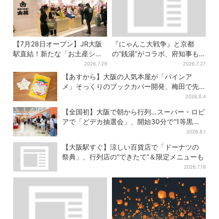
【7月28日オープン】JR大阪
『にゃんこ大戦争』と京都
駅直結！新たな「お土産ショ
の“銭湯”がコラボ、府知事も
ップ」、銘菓バラ売りで地元
メロメロに「ネコの力はすご
2026.7.29
2026.7.27
民の“おやつ調達”にも
い」限定桶も登場
【あすから】大阪の人気本屋が「パインア
メ」そっくりのブックカバー開発、梅田で先
行販売
2026.8.4
【全国初】大阪で朝から行列…スーパー・ロピ
アで「どデカ抽選会」、開始30分で“1等黒毛
和牛”の当選も
2026.8.1
【大阪駅すぐ】涼しい百貨店で「ドーナツの
祭典」、行列店の“できたて”＆限定メニューも
2026.7.18