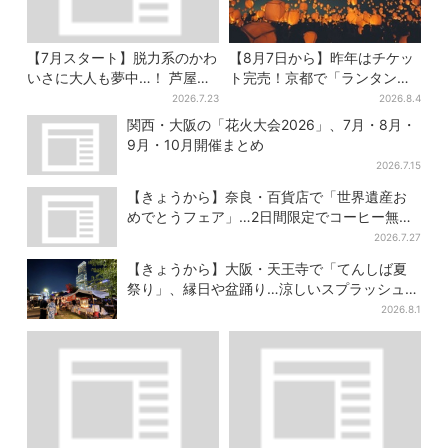
【7月スタート】脱力系のかわ
【8月7日から】昨年はチケッ
いさに大人も夢中…！ 芦屋の
ト完売！京都で「ランタンフ
美術館で「チェコ絵本」展、
ェス」、最大3500の光が夜空
2026.7.23
2026.8.4
老舗文具メーカーのグッズに
に…会場には縁日も
関西・大阪の「花火大会2026」、7月・8月・
も注目
9月・10月開催まとめ
2026.7.15
【きょうから】奈良・百貨店で「世界遺産お
めでとうフェア」…2日間限定でコーヒー無料
配布
2026.7.27
【きょうから】大阪・天王寺で「てんしば夏
祭り」、縁日や盆踊り…涼しいスプラッシュタ
イムも！2日間だけ
2026.8.1