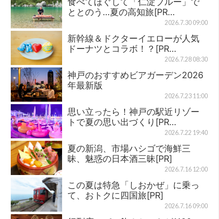
食べてほぐして「仁淀ブルー」で
ととのう…夏の高知旅[PR…
2026.7.30 09:00
新幹線＆ドクターイエローが人気
ドーナツとコラボ！？[PR…
2026.7.28 08:30
神戸のおすすめビアガーデン2026
年最新版
2026.7.23 11:00
思い立ったら！神戸の駅近リゾー
トで夏の思い出づくり[PR…
2026.7.22 19:40
夏の新潟、市場ハシゴで海鮮三
昧、魅惑の日本酒三昧[PR]
2026.7.16 12:00
この夏は特急「しおかぜ」に乗っ
て、おトクに四国旅[PR]
2026.7.16 09:00