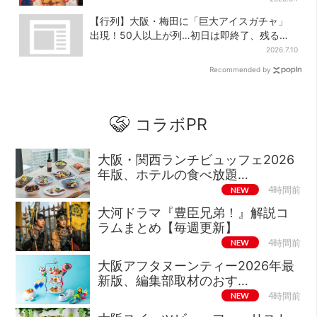
【行列】大阪・梅田に「巨大アイスガチャ」
出現！50人以上が列…初日は即終了、残る開
催日は？
2026.7.10
Recommended by
コラボPR
大阪・関西ランチビュッフェ2026
年版、ホテルの食べ放題…
NEW
4時間前
大河ドラマ『豊臣兄弟！』解説コ
ラムまとめ【毎週更新】
NEW
4時間前
大阪アフタヌーンティー2026年最
新版、編集部取材のおす…
NEW
4時間前