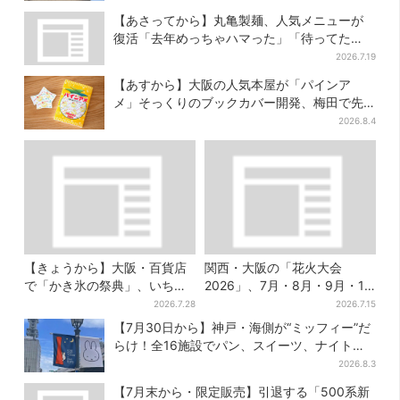
【あさってから】丸亀製麺、人気メニューが
復活「去年めっちゃハマった」「待ってた
よ！」「夏の救世主」
2026.7.19
【あすから】大阪の人気本屋が「パインア
メ」そっくりのブックカバー開発、梅田で先
行販売
2026.8.4
【きょうから】大阪・百貨店
関西・大阪の「花火大会
で「かき氷の祭典」、いち
2026」、7月・8月・9月・10
ご・イチジク・紅茶・チー
月開催まとめ
2026.7.28
2026.7.15
ズ…17店舗のメニュー集結
【7月30日から】神戸・海側が“ミッフィー”だ
らけ！全16施設でパン、スイーツ、ナイトマ
ーケットも
2026.8.3
【7月末から・限定販売】引退する「500系新