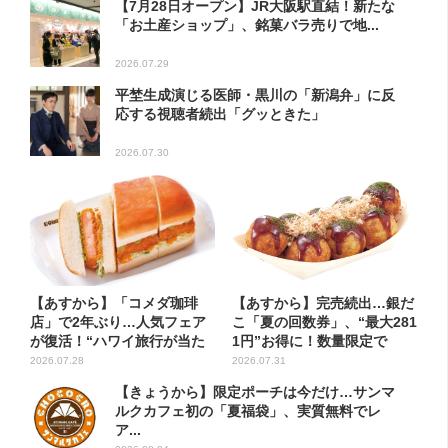
【7月28日オープン】JR大阪駅直結！新たな
「お土産ショップ」、銘菓バラ売りで地...
2026.07.29
平埜生成演じる医師・黒川の「新潟弁」に反
応する視聴者続出「グッときた」
2026.07.30
【あすから】「コメダ珈琲
【あすから】完売続出…銀だ
店」で2年ぶり…人気フェア
こ「夏の回数券」、“最大281
が復活！“ハワイ旅行が当た
1円”お得に！数量限定で
る”...
2026.07.28
2026.07.31
【きょうから】限定ポーチは今だけ…サンマ
ルクカフェ初の「夏福袋」、実質無料でレ
ア...