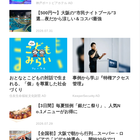
神戸ポートピアホテル AD
【500円〜】大阪の“市民ナイトプール”3
選…夜だから涼しい＆コスパ最強
2026.07.31
おとなとこどもの対話で生ま
事例から学ぶ『特権アクセス
れる、「個」を尊重した社会
管理』
づくり
住友生命福祉文化財団 AD
KeeperSecurity AD
【3日間】毎夏恒例「銀だこ祭り」、人気N
o.1メニューがお得に
2026.07.29
【全国初】大阪で朝から行列…スーパー・ロ
ピアで「どデカ抽選会」、開始30分で“1...