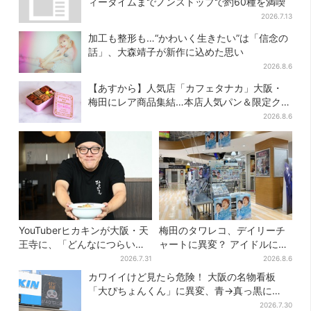
ィータイムまでノンストップで約60種を満喫
2026.7.13
加工も整形も…“かわいく生きたい”は「信念の
話」、大森靖子が新作に込めた思い
2026.8.6
【あすから】人気店「カフェタナカ」大阪・
梅田にレア商品集結…本店人気パン＆限定クッ
キー缶も！ 7日間の夏イベント
2026.8.6
YouTuberヒカキンが大阪・天
梅田のタワレコ、デイリーチ
王寺に、「どんなにつらい時
ャートに異変？ アイドルに混
でも…」ラーメン愛＆兄セイ
じり“マユリカ”が1位に…お笑
2026.7.31
2026.8.6
キンとの思い出を語る
いが強すぎる理由とは
カワイイけど見たら危険！ 大阪の名物看板
「大ぴちょんくん」に異変、青→真っ黒に…
2026.7.30