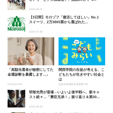
2026.08.01
【3日間】モロゾフ「復活してほしい」No.1
スイーツ、2万3865票から選ばれた...
2026.07.30
「高額当選者が秘密にしてた
関西学院の生徒が考える、こ
金運診断を暴露します...」
どもたちが生きやすい社会と
は
Il Sereno AD
住友生命福祉文化財団 AD
明智光秀が退場→いよいよ後半戦へ、新キャ
スト続々…「豊臣兄弟！」振り返り＆第30...
2026.08.04