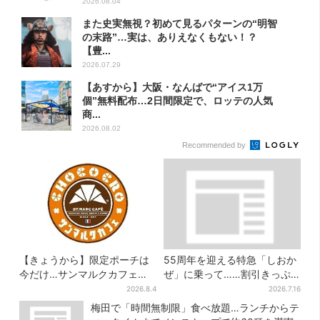
2026.08.04
また史実無視？初めて見るパターンの“明智
の末路”…実は、ありえなくもない！？
【豊...
2026.07.29
【あすから】大阪・なんばで“アイス1万
個”無料配布…2日間限定で、ロッテの人気
商...
2026.08.02
Recommended by
【きょうから】限定ポーチは
55周年を迎える特急「しおか
今だけ…サンマルクカフェ初
ぜ」に乗って……割引きっぷ
の「夏福袋」、実質無料でレ
で、松山・道後温泉と南予を
2026.8.4
2026.7.16
アグッズが手に入る
満喫【大阪から愛媛へおトク
梅田で「時間無制限」食べ放題…ランチからテ
旅】