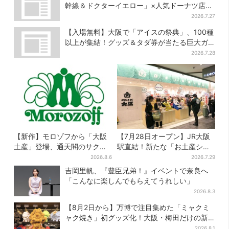
幹線＆ドクターイエロー」×人気ドーナツ店が
コラボ、手土産の切り札にも
2026.7.27
【入場無料】大阪で「アイスの祭典」、100種
以上が集結！グッズ＆タダ券が当たる巨大ガ
チャも
2026.7.28
【新作】モロゾフから「大阪
【7月28日オープン】JR大阪
土産」登場、通天閣のサクサ
駅直結！新たな「お土産ショ
クスイーツ 6カ所で順次発売
ップ」、銘菓バラ売りで地元
2026.8.6
2026.7.29
民の“おやつ調達”にも
吉岡里帆、『豊臣兄弟！』イベントで奈良へ
「こんなに楽しんでもらえてうれしい」
2026.8.3
【8月2日から】万博で注目集めた「ミャクミ
ャク焼き」初グッズ化！大阪・梅田だけの新
商品が登場
2026.8.1