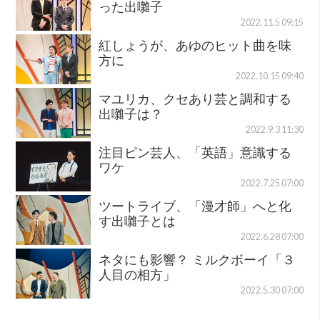
った出囃子
2022.11.5 09:15
紅しょうが、あゆのヒット曲を味
方に
2022.10.15 09:40
マユリカ、クセあり芸と調和する
出囃子は？
2022.9.3 11:30
注目ピン芸人、「英語」意識する
ワケ
2022.7.25 07:00
ツートライブ、「漫才師」へと化
す出囃子とは
2022.6.28 07:00
ネタにも影響？ ミルクボーイ「３
人目の相方」
2022.5.30 07:00