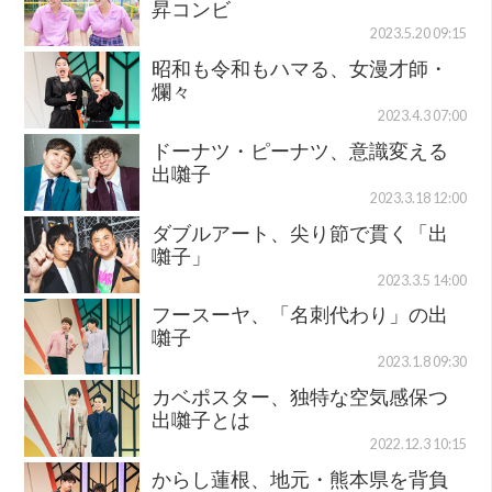
昇コンビ
2023.5.20 09:15
昭和も令和もハマる、女漫才師・
爛々
2023.4.3 07:00
ドーナツ・ピーナツ、意識変える
出囃子
2023.3.18 12:00
ダブルアート、尖り節で貫く「出
囃子」
2023.3.5 14:00
フースーヤ、「名刺代わり」の出
囃子
2023.1.8 09:30
カベポスター、独特な空気感保つ
出囃子とは
2022.12.3 10:15
からし蓮根、地元・熊本県を背負