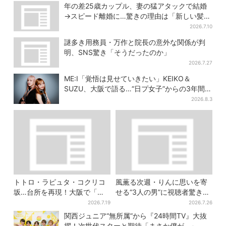
兄弟】
兄弟】
年の差25歳カップル、妻の猛アタックで結婚
→スピード離婚に…驚きの理由は「新しい髪
型」
2026.7.10
謎多き用務員・万作と院長の意外な関係が判
明、SNS驚き「そうだったのか」
2026.7.27
ME:I「覚悟は見せていきたい」KEIKO＆
SUZU、大阪で語る…“日プ女子”からの3年間
と、7人で目指す夢
2026.8.3
トトロ・ラピュタ・コクリコ
風薫る次週・りんに思いを寄
坂…台所を再現！大阪で「ジ
せる“3人の男”に視聴者驚き
ブリ」の世界に浸れる 「食」
「みんな出ますやん！」
2026.7.19
2026.7.26
の展示とは？
関西ジュニア“無所属”から『24時間TV』大抜
擢！次世代スターと期待「まさか僕が…」