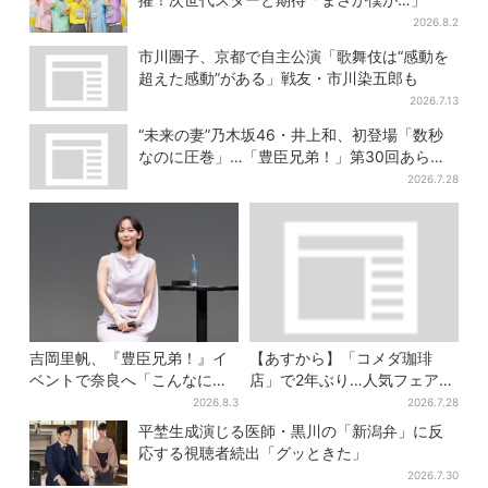
2026.8.2
市川團子、京都で自主公演「歌舞伎は“感動を
超えた感動”がある」戦友・市川染五郎も
2026.7.13
“未来の妻”乃木坂46・井上和、初登場「数秒
なのに圧巻」…「豊臣兄弟！」第30回あらす
じ・清須会議
2026.7.28
吉岡里帆、『豊臣兄弟！』イ
【あすから】「コメダ珈琲
ベントで奈良へ「こんなに楽
店」で2年ぶり…人気フェアが
しんでもらえてうれしい」
復活！“ハワイ旅行が当た
2026.8.3
2026.7.28
る”キャンペーンも
平埜生成演じる医師・黒川の「新潟弁」に反
応する視聴者続出「グッときた」
2026.7.30