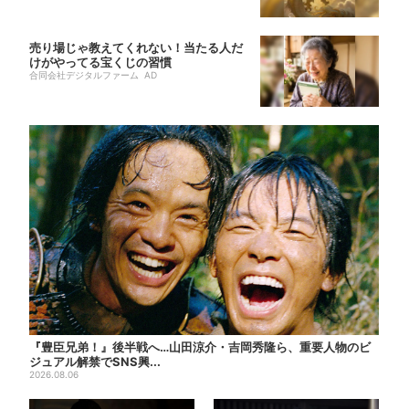
売り場じゃ教えてくれない！当たる人だ
けがやってる宝くじの習慣
合同会社デジタルファーム AD
『豊臣兄弟！』後半戦へ…山田涼介・吉岡秀隆ら、重要人物のビ
ジュアル解禁でSNS興...
2026.08.06