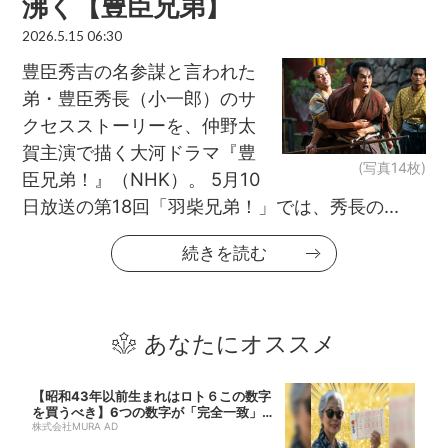
沸く【豊臣兄弟】
2026.5.15 06:30
豊臣秀吉の名参謀と言われた
弟・豊臣秀長（小一郎）のサ
クセスストーリーを、仲野太
賀主演で描く大河ドラマ『豊
(写真14枚)
臣兄弟！』（NHK）。 5月10
日放送の第18回「羽柴兄弟！」では、秀長の...
続きを読む
あなたにオススメ
【昭和43年以前生まれはロト６この数字
を買うべき】6つの数字が「完全一致」す
る方...
株式会社MURA AD