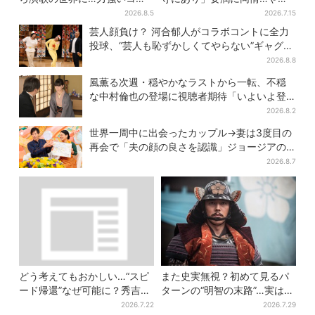
シで聴かせる有沙瞳の目指す
てない“毒殺”、元上司の裏切
2026.8.5
2026.7.15
道とは
り【豊臣兄弟】
芸人顔負け？ 河合郁人がコラボコントに全力
投球、“芸人も恥ずかしくてやらない”ギャグに
も挑戦
2026.8.8
風薫る次週・穏やかなラストから一転、不穏
な中村倫也の登場に視聴者期待「いよいよ登
場だ」
2026.8.2
世界一周中に出会ったカップル→妻は3度目の
再会で「夫の顔の良さを認識」ジョージアの
酒場で急接近
2026.8.7
どう考えてもおかしい…“スピ
また史実無視？初めて見るパ
ード帰還”なぜ可能に？秀吉が
ターンの“明智の末路”…実は、
噂した、3人目の謀反人【豊臣
ありえなくもない！？【豊臣
2026.7.22
2026.7.29