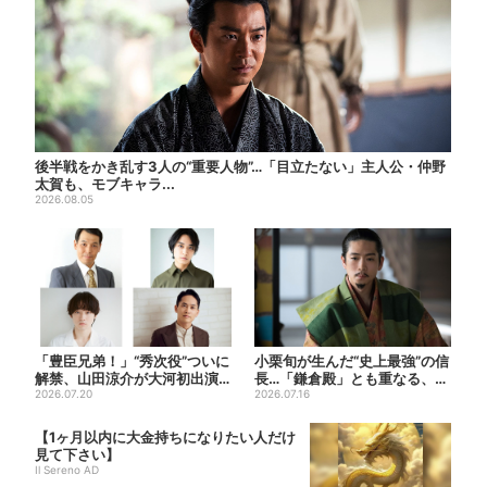
後半戦をかき乱す3人の“重要人物”…「目立たない」主人公・仲野
太賀も、モブキャラ...
2026.08.05
「豊臣兄弟！」“秀次役”ついに
小栗旬が生んだ“史上最強”の信
解禁、山田涼介が大河初出演
長…「鎌倉殿」とも重なる、に
「まさかの」「楽しみすぎ...
2026.07.20
じむ悲しみが“名人芸”...
2026.07.16
【1ヶ月以内に大金持ちになりたい人だけ
見て下さい】
Il Sereno AD