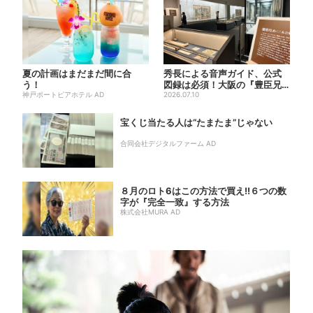
夏の計画はまだまだ間に合
秀長による音声ガイド、公式
う！
図録は必須！大阪の『豊臣兄
神戸ポートピアホテル AD
弟』展を、より楽しむ方法４
2026.07.10
選
宝くじ当たる人は“たまたま”じゃない
合同会社デジタルファーム AD
８月のロト6はこの方法で買え!!６つの数
字が『完全一致』する方法
株式会社MURA AD