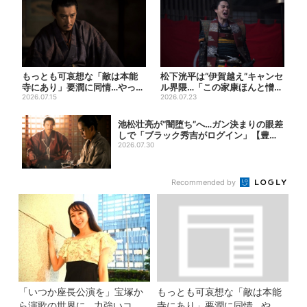
もっとも可哀想な「敵は本能
松下洸平は“伊賀越え”キャンセ
寺にあり」要潤に同情…やって
ル界隈…「この家康ほんと憎た
ない“毒殺”、元上司の裏切...
2026.07.15
らしいな」【豊臣兄弟】
2026.07.23
池松壮亮が“闇堕ち”へ…ガン決まりの眼差
しで「ブラック秀吉がログイン」【豊臣
兄弟...
2026.07.30
Recommended by
「いつか座長公演を」宝塚か
もっとも可哀想な「敵は本能
ら演歌の世界に…力強いコブ
寺にあり」要潤に同情…やっ