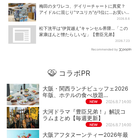
梅田のタワレコ、デイリーチャートに異変？
アイドルに混じり“マユリカ”が1位に…お笑い
が強すぎる理由とは
2026.8.6
松下洸平は“伊賀越え”キャンセル界隈…「この
家康ほんと憎たらしいな」【豊臣兄弟】
2026.7.23
Recommended by
コラボPR
大阪・関西ランチビュッフェ2026
年版、ホテルの食べ放題…
NEW
2026.8.7 14:00
大河ドラマ『豊臣兄弟！』解説コ
ラムまとめ【毎週更新】
NEW
2026.8.7 14:00
大阪アフタヌーンティー2026年最