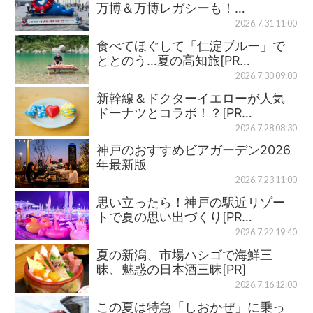
万博＆万博レガシーも！…
2026.7.31 11:00
食べてほぐして「仁淀ブルー」で
ととのう…夏の高知旅[PR…
2026.7.30 09:00
新幹線＆ドクターイエローが人気
ドーナツとコラボ！？[PR…
2026.7.28 08:30
神戸のおすすめビアガーデン2026
年最新版
2026.7.23 11:00
思い立ったら！神戸の駅近リゾー
トで夏の思い出づくり[PR…
2026.7.22 19:40
夏の新潟、市場ハシゴで海鮮三
昧、魅惑の日本酒三昧[PR]
2026.7.16 12:00
この夏は特急「しおかぜ」に乗っ