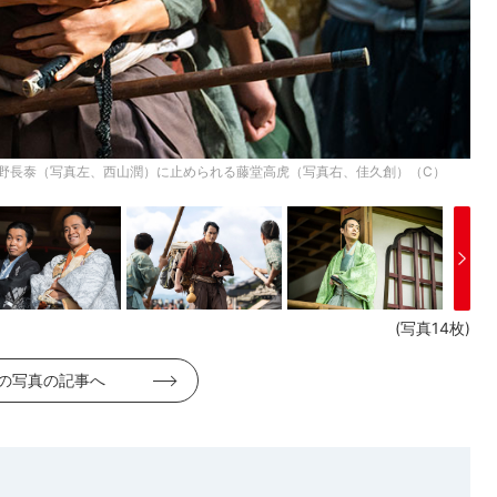
平野長泰（写真左、西山潤）に止められる藤堂高虎（写真右、佳久創）（C）
(写真14枚)
の写真の記事へ