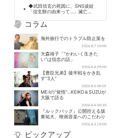
◆武田信玄の死因に、SNS波紋
「信玄餅の由来って…」滅亡…
コラム
海外旅行でのトラブル防止策を
2026.8.7 10:00
大森靖子「“かわいく生きた
い”は信念の話」
2026.8.6 20:00
【豊臣兄弟】後半戦をかき乱
す“3人”
2026.8.6 06:05
ME:Iの“覚悟”…KEIKO＆SUZUが
大阪で語る
2026.8.4 06:30
『ルックバック』公開控える坂
東祐大、映画音楽へのこだわり
2026.8.3 19:00
ピックアップ