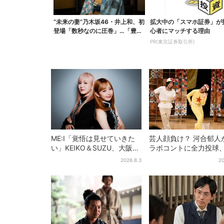
“未来の妻”乃木坂46・井上和、初
拡大中の「スマホ証券」が
登場「数秒なのに圧巻」…「豊臣
心者にマッチする理由
兄弟！」第30回...
PR(東京証券取引所)
ME:I「覚悟は見せていきた
芸人顔負け？ 河合郁人
い」KEIKO＆SUZU、大阪で
ラボコントに全力投球、
語る…“日プ女子”からの3年
人も恥ずかしくてやら
2026.8.3
20
間と、7人で目指す夢
い”ギャグにも挑戦