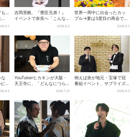
グも…
吉岡里帆、『豊臣兄弟！』
世界一周中に出会ったカッ
生
イベントで奈良へ「こんな
プル→妻は3度目の再会で
もっと
に楽しんでもらえてうれし
「夫の顔の良さを認識」ジ
26.8.7
2026.8.3
2026.8.7
い」
ョージアの酒場で急接近
ゃな
YouTuberヒカキンが大阪・
例えば炎が地元・宝塚で冠
のピン
天王寺に、「どんなにつら
番組イベント、サプライズ
ベス
い時でも…」ラーメン愛＆兄
に会場騒然「まさか本人が
26.8.5
2026.7.31
2026.8.3
者歓
セイキンとの思い出を語る
出てくるとは…」