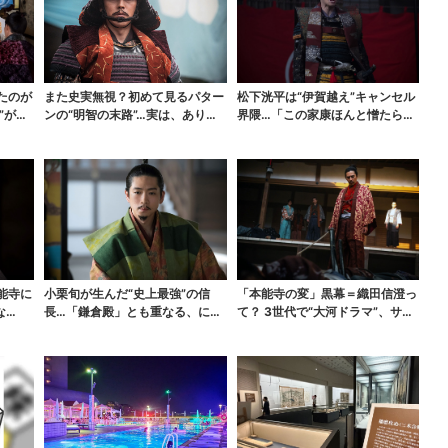
たのが
また史実無視？初めて見るパター
松下洸平は“伊賀越え”キャンセル
”が最
ンの“明智の末路”…実は、ありえ
界隈…「この家康ほんと憎たらし
なくもない！？【豊...
いな」【豊臣兄弟】
能寺に
小栗旬が生んだ“史上最強”の信
「本能寺の変」黒幕＝織田信澄っ
な
長…「鎌倉殿」とも重なる、にじ
て？ 3世代で“大河ドラマ”、サラ
む悲しみが“名人芸”...
ブレッド俳優が熱...