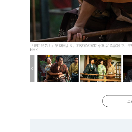
『豊臣兄弟！』第18回より。羽柴家の家臣を選ぶ1次試験で、
NHK
こ