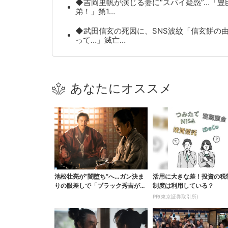
◆吉岡里帆が演じる妻に“スパイ疑惑”…「豊
弟！」第1…
◆武田信玄の死因に、SNS波紋「信玄餅の
って…」滅亡…
あなたにオススメ
池松壮亮が“闇堕ち”へ…ガン決ま
活用に大きな差！投資の税
りの眼差しで「ブラック秀吉がロ
制度は利用している？
グイン」【豊臣兄弟...
PR(東京証券取引所)