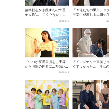
後半戦をかき乱す3人の“重
「＃俺たちの黒川」タ
要人物”…「目立たない」主
平埜生成演じる黒川先
人公・仲野太賀も、モブキ
の“退場”にSNS悲鳴「
2026.8.5
20
ャラ→覚醒へ【豊臣兄弟】
見たかった」
「いつか座長公演を」宝塚
「イマジナリー直美じ
から演歌の世界に…力強いコ
くてよかった…」りん
ブシで聴かせる有沙瞳の目
チに駆けつける直美、
2026.8.5
20
指す道とは
トなタイミングに視聴
喜