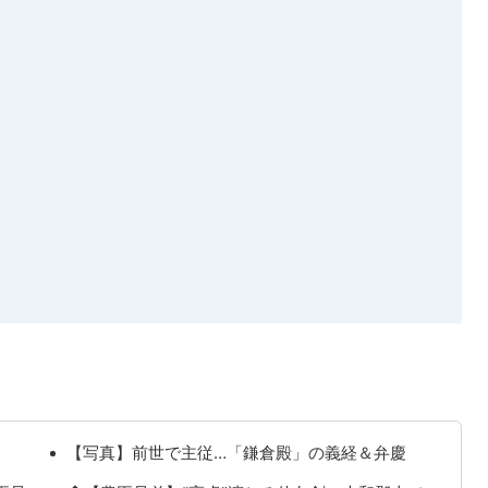
【写真】前世で主従…「鎌倉殿」の義経＆弁慶