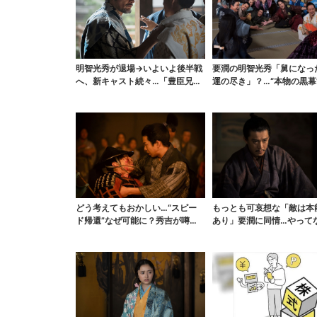
明智光秀が退場→いよいよ後半戦
要潤の明智光秀「舅になっ
へ、新キャスト続々…「豊臣兄
運の尽き」？…“本物の黒幕
弟！」振り返り＆第30...
高火力の「本能寺」...
どう考えてもおかしい…“スピー
もっとも可哀想な「敵は本
ド帰還”なぜ可能に？秀吉が噂し
あり」要潤に同情…やって
た、3人目の謀反人【...
い“毒殺”、元上司の裏切...