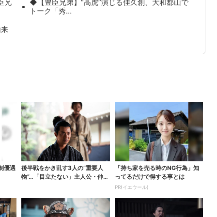
臣兄
◆【豊臣兄弟】“高虎”演じる佳久創、大和郡山で
トーク「秀…
由来
制優遇
後半戦をかき乱す3人の“重要人
「持ち家を売る時のNG行為」知
物”…「目立たない」主人公・仲野
ってるだけで得する事とは
太賀も、モブキャラ...
PR(イエウール)