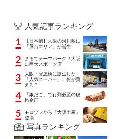
人気記事ランキング
1
【日本初】大阪の河川敷に
「屋台エリア」が誕生
2
まるでテーマパーク？大阪
に巨大スポーツ店
大阪・淀屋橋に誕生した
3
「人気スーパー」、何が買
える？
4
「銀だこ」で行列必至の破
格企画
5
モロゾフから「大阪土産」
登場
写真ランキング