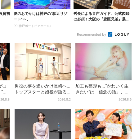
投資初
夏のおでかけは神戸の”駅近リゾ
秀長による音声ガイド、公式図録
ート”へ。
は必須！大阪の『豊臣兄弟』展
を、より楽しむ方法４選
PR(神戸ポートピアホテル)
Recommended by
がコ
男役の夢を追いかけ長崎へ…
加工も整形も…“かわいく生
“芸
トップスターと娘役が語る
きたい”は「信念の話」、大
な
「ハウステンボス歌劇団」
森靖子が新作に込めた思い
26.8.8
2026.8.2
2026.8.6
とは？大阪で初公演開催