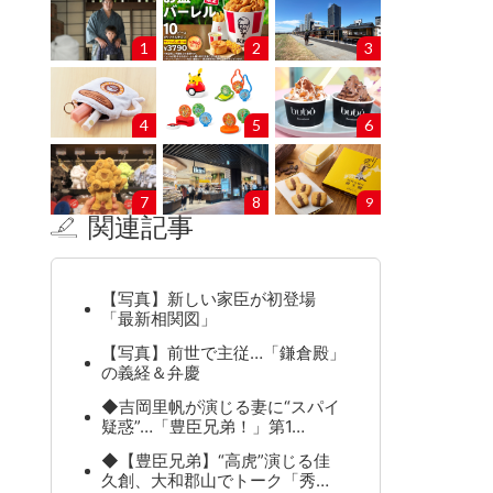
1
2
3
4
5
6
7
8
9
関連記事
【写真】新しい家臣が初登場
「最新相関図」
【写真】前世で主従…「鎌倉殿」
の義経＆弁慶
◆吉岡里帆が演じる妻に“スパイ
疑惑”…「豊臣兄弟！」第1…
◆【豊臣兄弟】“高虎”演じる佳
久創、大和郡山でトーク「秀…