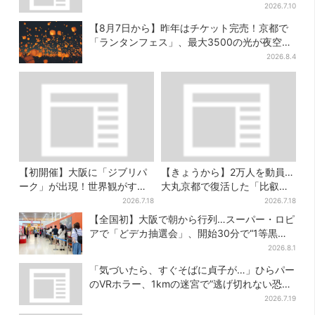
2026.7.10
【8月7日から】昨年はチケット完売！京都で
「ランタンフェス」、最大3500の光が夜空
に…会場には縁日も
2026.8.4
【初開催】大阪に「ジブリパ
【きょうから】2万人を動員…
ーク」が出現！世界観がすご
大丸京都で復活した「比叡山
い…細かな仕掛け＆巨大フォ
お化け屋敷」、コース延長
2026.7.18
2026.7.18
トスポットに注目
で“怖さ”パワーアップ
【全国初】大阪で朝から行列…スーパー・ロピ
アで「どデカ抽選会」、開始30分で“1等黒毛
和牛”の当選も
2026.8.1
「気づいたら、すぐそばに貞子が…」ひらパー
のVRホラー、1kmの迷宮で”逃げ切れない恐
怖”体験
2026.7.19