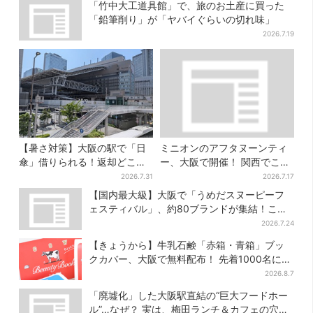
「竹中大工道具館」で、旅のお土産に買った
「鉛筆削り」が「ヤバイぐらいの切れ味」
2026.7.19
【暑さ対策】大阪の駅で「日
ミニオンのアフタヌーンティ
傘」借りられる！返却どこで
ー、大阪で開催！ 関西でここ
もOK、熱中症対策にシェアサ
だけ…そっくりすぎるスイー
2026.7.31
2026.7.17
ービス拡大
ツも
【国内最大級】大阪で「うめだスヌーピーフ
ェスティバル」、約80ブランドが集結！ここ
だけのグッズも
2026.7.24
【きょうから】牛乳石鹸「赤箱・青箱」ブッ
クカバー、大阪で無料配布！ 先着1000名に
「牛のカード」も
2026.8.7
「廃墟化」した大阪駅直結の“巨大フードホー
ル”…なぜ？ 実は、梅田ランチ＆カフェの穴場