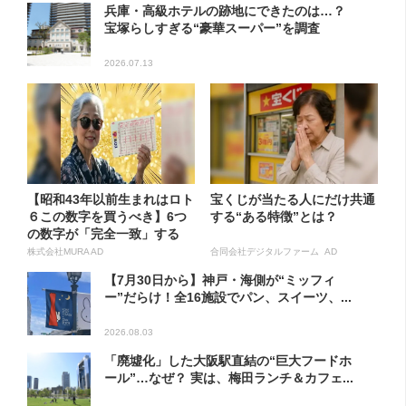
兵庫・高級ホテルの跡地にできたのは…？
宝塚らしすぎる“豪華スーパー”を調査
2026.07.13
【昭和43年以前生まれはロト
宝くじが当たる人にだけ共通
６この数字を買うべき】6つ
する“ある特徴”とは？
の数字が「完全一致」する
方...
株式会社MURA AD
合同会社デジタルファーム AD
【7月30日から】神戸・海側が“ミッフィ
ー”だらけ！全16施設でパン、スイーツ、...
2026.08.03
「廃墟化」した大阪駅直結の“巨大フードホ
ール”…なぜ？ 実は、梅田ランチ＆カフェ...