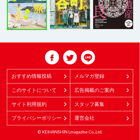
おすすめ情報投稿
メルマガ登録
このサイトについて
広告掲載のご案内
サイト利用規約
スタッフ募集
プライバシーポリシー
運営会社
© KEIHANSHIN Lmagazine Co.,Ltd.