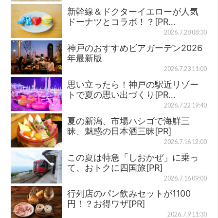
新幹線＆ドクターイエローが人気
ドーナツとコラボ！？[PR…
2026.7.28 08:30
神戸のおすすめビアガーデン2026
年最新版
2026.7.23 11:00
思い立ったら！神戸の駅近リゾー
トで夏の思い出づくり[PR…
2026.7.22 19:40
夏の新潟、市場ハシゴで海鮮三
昧、魅惑の日本酒三昧[PR]
2026.7.16 12:00
この夏は特急「しおかぜ」に乗っ
て、おトクに四国旅[PR]
2026.7.16 09:00
行列店のパン飲みセットが1100
円！？お得ワザ[PR]
2026.7.9 11:30