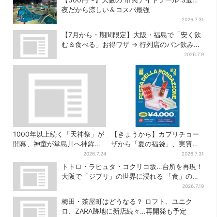
夜だから涼しい＆コスパ最強
2026.7.31
【7月から・期間限定】大阪・福島で「安く飲
む＆食べる」お得ワザ → 行列店のパン飲みセ
ット1100円など……人気店から4選
2026.7.9
1000年以上続く「天神祭」が
【きょうから】カプリチョー
開幕、神童が堂島川へ神鉾流
ザから「夏の福袋」、実質無
す…早朝から見物客ずらり
料…？値段以上の食事券＆限
2026.7.24
2026.7.31
定アイテム付き
トトロ・ラピュタ・コクリコ坂…台所を再現！
大阪で「ジブリ」の世界に浸れる 「食」の展
示とは？
2026.7.19
梅田・茶屋町はどうなる？ ロフト、ユニク
ロ、ZARA跡地に新店続々…再開発も予定