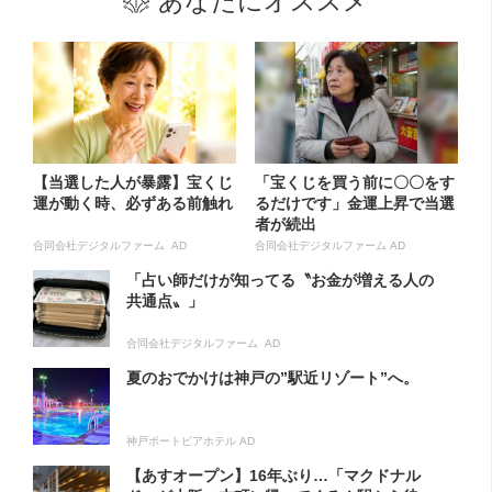
あなたにオススメ
【当選した人が暴露】宝くじ
「宝くじを買う前に〇〇をす
運が動く時、必ずある前触れ
るだけです」金運上昇で当選
者が続出
合同会社デジタルファーム AD
合同会社デジタルファーム AD
「占い師だけが知ってる〝お金が増える人の
共通点〟」
合同会社デジタルファーム AD
夏のおでかけは神戸の”駅近リゾート”へ。
神戸ポートピアホテル AD
【あすオープン】16年ぶり…「マクドナル