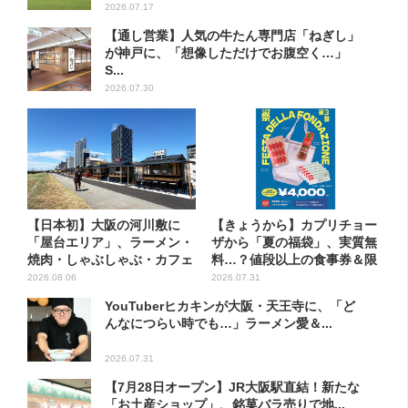
2026.07.17
【通し営業】人気の牛たん専門店「ねぎし」
が神戸に、「想像しただけでお腹空く…」
S...
2026.07.30
【日本初】大阪の河川敷に
【きょうから】カプリチョー
「屋台エリア」、ラーメン・
ザから「夏の福袋」、実質無
焼肉・しゃぶしゃぶ・カフェ
料…？値段以上の食事券＆限
まで...
定...
2026.08.06
2026.07.31
YouTuberヒカキンが大阪・天王寺に、「ど
んなにつらい時でも…」ラーメン愛＆...
2026.07.31
【7月28日オープン】JR大阪駅直結！新たな
「お土産ショップ」、銘菓バラ売りで地...