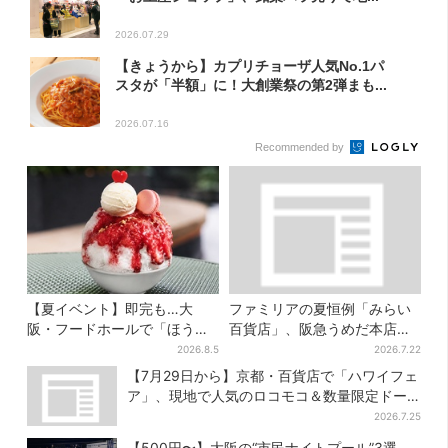
2026.07.29
【きょうから】カプリチョーザ人気No.1パ
スタが「半額」に！大創業祭の第2弾まも...
2026.07.16
Recommended by
【夏イベント】即完も…大
ファミリアの夏恒例「みらい
阪・フードホールで「ほうせ
百貨店」、阪急うめだ本店で
き箱」の“限定かき氷”が復
開幕…限定グッズを大人買い
2026.8.5
2026.7.22
活！一夜限りの盆踊りも
する人続出
【7月29日から】京都・百貨店で「ハワイフェ
ア」、現地で人気のロコモコ＆数量限定ドー
ナツがずらり
2026.7.25
【500円〜】大阪の“市民ナイトプール”3選…