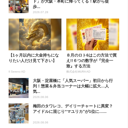
ド」が大阪・本町に帰ってくる！駅から徒
歩...
2026.07.28
【1ヶ月以内に大金持ちにな
８月のロト6はこの方法で買
りたい人だけ見て下さい】
え!!６つの数字が『完全一
致』する方法
Il Sereno AD
株式会社MURA AD
大阪・淀屋橋に「人気スーパー」初日から行
列！惣菜＆弁当コーナーは大幅に拡大…人
気...
2026.08.06
梅田のタワレコ、デイリーチャートに異変？
アイドルに混じり“マユリカ”が1位に…...
2026.08.06