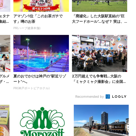
ェタナ
アマゾン1位「このお茶ガチで
「廃墟化」した大阪駅直結の“巨
集結…
す」噂のお茶
大フードホール”…なぜ？ 実は、
梅田ランチ＆カフェ...
PR(ハーブ健康本舗)
グルメ
夏のおでかけは神戸の”駅近リゾ
2万円超えでも争奪戦…大阪の
ザ・ポ
ート”へ。
「ミャクミャク撮影会」に全国か
らファン集結、参加者に...
PR(神戸ポートピアホテル)
Recommended by