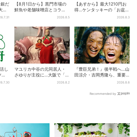
…銀だ
【8月1日から】黒門市場の
【あすから】最大1210円お
大
鮮魚や老舗味噌店とコラ
得…ケンタッキーの「お盆パ
限定で
ボ、大阪・なんばのホテル
ック」、2週間だけ！数量限
26.7.31
2026.8.5
2026.8.3
で“地域密着”の限定バーガー
定シール付き
復活し
マユリカ中谷の元同居人・
『豊臣兄弟！』後半戦へ…山
ツ、2
さゆりが主役に…大阪で「呪
田涼介・吉岡秀隆ら、重要
た名作
物展」開催、コンセプト
人物のビジュアル解禁で
6.7.30
2026.8.2
2026.8.6
は“呪物たちのお茶会”
SNS興奮「キター！！」
Recommended by