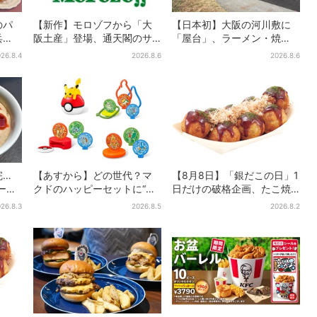
のパ
【新作】モロゾフから「大
【日本初】大阪の河川敷に
兵
阪土産」登場、通天閣のサ
「屋台」、ラーメン・焼
うか
クサクスイーツ 6カ所で順
肉・しゃぶしゃぶ・カフェ
26.8.4
2026.8.6
2026.8.6
次発売
まで…22店舗がオープン
完…
【あすから】どの世代？マ
【8月8日】「銀だこの日」1
ラーメ
クドのハッピーセットに“ポ
日だけの破格企画、たこ焼
阪上
ケモンおもちゃ”、歴代30匹
き1舟が88円に…先着88名
26.8.3
2026.8.5
2026.8.2
と話
に「懐かしい」と喜びの声
限り