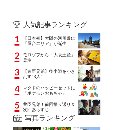
人気記事ランキング
1
【日本初】大阪の河川敷に
「屋台エリア」が誕生
2
モロゾフから「大阪土産」
登場
3
【豊臣兄弟】後半戦をかき
乱す“3人”
4
マクドのハッピーセットに
「ポケモンおもちゃ」
5
豊臣兄弟！前回振り返り＆
次回あらすじ
写真ランキング