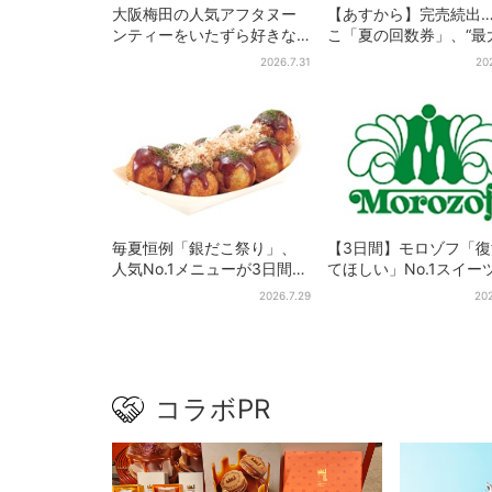
大阪梅田の人気アフタヌー
【あすから】完売続出
ンティーをいたずら好きな
こ「夏の回数券」、“最
「リトルミイ」がジャッ
2811円”お得に！数量
2026.7.31
20
ク！「ムーミン」たちとバ
カンスへ
毎夏恒例「銀だこ祭り」、
【3日間】モロゾフ「
人気No.1メニューが3日間だ
てほしい」No.1スイー
けお得に
万3865票から選ばれ
2026.7.29
202
を限定販売
コラボPR