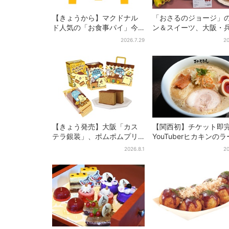
【きょうから】マクドナル
「おさるのジョージ」
ド人気の「お食事パイ」今
ン＆スイーツ、大阪・
年も登場、熱々とろ～り夏
庫・京都限定で【きょ
2026.7.29
20
限定メニュー
ら】発売スタート
【きょう発売】大阪「カス
【関西初】チケット即
テラ銀装」、ポムポムプリ
YouTuberヒカキンの
ンと初コラボ 紙袋まで限
ン店「みそきん」が大
2026.8.1
20
定デザインに
陸！「待ってました」
題