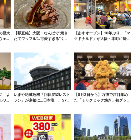
の巨大
【駅直結】大阪・なんばで“焼き
【あすオープン】16年ぶり…「マ
ウェ
たてワッフル”…可愛すぎる“くま
クドナルド」が大阪・本町に帰っ
ちゃんアイス”と一...
てくる！駅から徒歩...
に「よ
いまや絶滅危機「回転展望レスト
【8月2日から】万博で注目集め
ルワリ
ラン」が京都に…日本唯一、57年
た「ミャクミャク焼き」初グッズ
間「回るフレンチ」...
化！大阪・梅田だけの...