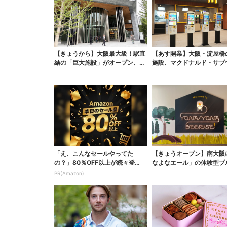
【きょうから】大阪最大級！駅直
【あす開業】大阪・淀屋橋
結の「巨大施設」がオープン、誰
施設、マクドナルド・サブ
でも行ける“無料の屋...
イ…グルメ充実！“50...
「え、こんなセールやってた
【きょうオープン】南大阪
の？」80％OFF以上が続々登
なよなエール」の体験型ブ
場！Amazonの本気が...
ー、できたてビールの...
PR(Amazon)