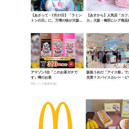
【あさって・7月21日】「ラミン
【あすから】人気店「カフ
トンの日」に、万博の味が大阪で
カ」大阪・梅田にレア商品
復活…カフェで10...
本店人気パン＆限定ク...
アマゾン1位「このお茶ガチで
阪急うめだ「アイス祭」で
す」噂のお茶
充実？スパイスカレー・ピ
テト…“しょっぱいも...
PR(ハーブ健康本舗)