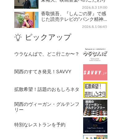
2026.8.3 19:00
香取慎吾、『しんごの芽』で感
じた読売テレビの“パンク精神…
2026.8.1 06:45
ピックアップ
ウラなんばで、どこ行こか〜？
関西のすてき発見！SAVVY
拡散希望！話題のおもしろネタ
関西のヴィーガン・グルテンフ
リー
特別なレストランを予約