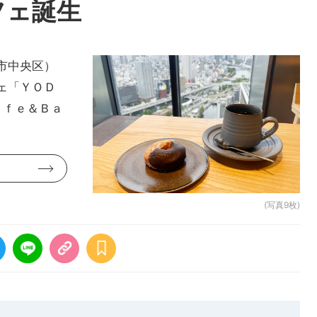
フェ誕生
市中央区）
ェ「ＹＯＤ
ａｆｅ＆Ｂａ
(写真9枚)