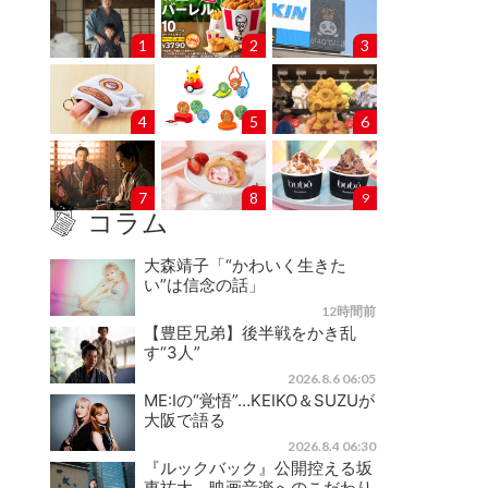
1
2
3
4
5
6
7
8
9
コラム
大森靖子「“かわいく生きた
い”は信念の話」
12時間前
【豊臣兄弟】後半戦をかき乱
す“3人”
2026.8.6 06:05
ME:Iの“覚悟”…KEIKO＆SUZUが
大阪で語る
2026.8.4 06:30
『ルックバック』公開控える坂
東祐大、映画音楽へのこだわり