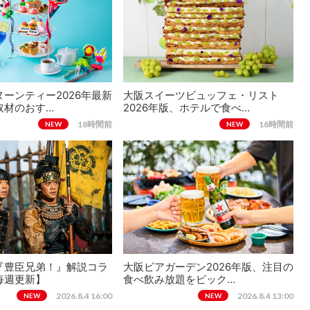
ーンティー2026年最新
大阪スイーツビュッフェ・リスト
取材のおす…
2026年版、ホテルで食べ…
18時間前
18時間前
NEW
NEW
『豊臣兄弟！』解説コラ
大阪ビアガーデン2026年版、注目の
毎週更新】
食べ飲み放題をピック…
2026.8.4 16:00
2026.8.4 13:00
NEW
NEW