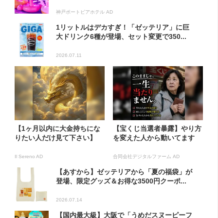
神戸ポートピアホテル AD
1リットルはデカすぎ！「ゼッテリア」に巨
大ドリンク6種が登場、セット変更で350...
2026.07.11
【1ヶ月以内に大金持ちにな
【宝くじ当選者暴露】やり方
りたい人だけ見て下さい】
を変えた人から動いてます
Il Sereno AD
合同会社デジタルファーム AD
【あすから】ゼッテリアから「夏の福袋」が
登場、限定グッズ＆お得な3500円クーポ...
2026.07.14
【国内最大級】大阪で「うめだスヌーピーフ