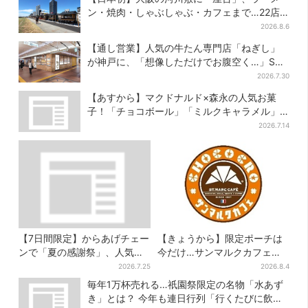
ン・焼肉・しゃぶしゃぶ・カフェまで…22店
舗がオープン
2026.8.6
【通し営業】人気の牛たん専門店「ねぎし」
が神戸に、「想像しただけでお腹空く…」SNS
で喜びの声
2026.7.30
【あすから】マクドナルド×森永の人気お菓
子！「チョコボール」「ミルクキャラメル」
があのスイーツに変身…6年ぶり復活シェイク
2026.7.14
も
【7日間限定】からあげチェー
【きょうから】限定ポーチは
ンで「夏の感謝祭」、人気の
今だけ…サンマルクカフェ初
定食4品がお得に
の「夏福袋」、実質無料でレ
2026.7.25
2026.8.4
アグッズが手に入る
毎年1万杯売れる…祇園祭限定の名物「水あず
き」とは？ 今年も連日行列「行くたびに飲ん