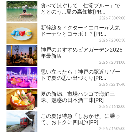
食べてほぐして「仁淀ブルー」で
ととのう…夏の高知旅[PR…
2026.7.30 09:00
新幹線＆ドクターイエローが人気
ドーナツとコラボ！？[PR…
2026.7.28 08:30
神戸のおすすめビアガーデン2026
年最新版
2026.7.23 11:00
思い立ったら！神戸の駅近リゾー
トで夏の思い出づくり[PR…
2026.7.22 19:40
夏の新潟、市場ハシゴで海鮮三
昧、魅惑の日本酒三昧[PR]
2026.7.16 12:00
この夏は特急「しおかぜ」に乗っ
て、おトクに四国旅[PR]
2026.7.16 09:00