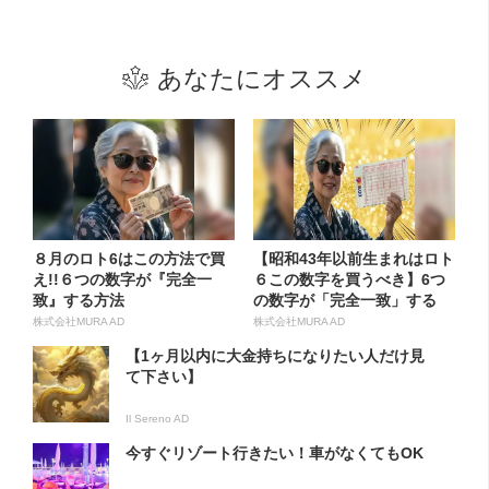
あなたにオススメ
８月のロト6はこの方法で買
【昭和43年以前生まれはロト
え!!６つの数字が『完全一
６この数字を買うべき】6つ
致』する方法
の数字が「完全一致」する
方...
株式会社MURA AD
株式会社MURA AD
【1ヶ月以内に大金持ちになりたい人だけ見
て下さい】
Il Sereno AD
今すぐリゾート行きたい！車がなくてもOK