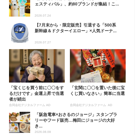
ェスティバル」、約80ブランドが集結！こ...
2026.07.24
【7月末から・限定販売】引退する「500系
新幹線＆ドクターイエロー」×人気ドーナ...
2026.07.27
「宝くじを買う前に〇〇をす
「玄関に〇〇を置いた後に宝
るだけです」金運上昇で当選
くじ買いなさい」簡単に当選
者が続出
合同会社デジタルファーム AD
合同会社デジタルファーム AD
「阪急電車×おさるのジョージ」スタンプラ
リーやフード販売…梅田にジョージの大好
き...
2026.08.09