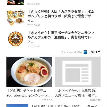
2026.08.09
【きょう発売】大阪「カステラ銀装」、ポム
ポムプリンと初コラボ 紙袋まで限定デザ
イ...
2026.08.01
【きょうから】限定ポーチは今だけ…サンマ
ルクカフェ初の「夏福袋」、実質無料でレ
ア...
2026.08.04
Recommended by
【関西初】チケット即完…
【あさってから】丸亀製麺、
YouTuberヒカキンのラーメン
人気メニューが復活「去年め
店「みそきん」が大阪上陸！
っちゃハマった」「待ってた
2026.8.3
2026.7.19
「待ってました」と話題
よ！」「夏の救世主」
【日本初】大阪の河川敷に「屋台」、ラーメ