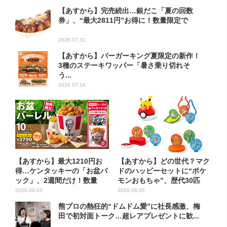
【あすから】完売続出…銀だこ「夏の回数
券」、“最大2811円”お得に！数量限定で
2026.07.31
【あすから】バーガーキング夏限定の新作！
3種のステーキワッパー「暑さ乗り切れそ
う...
2026.07.16
【あすから】最大1210円お
【あすから】どの世代？マク
得…ケンタッキーの「お盆パ
ドのハッピーセットに“ポケ
ック」、2週間だけ！数量
モンおもちゃ”、歴代30匹
限...
に...
2026.08.03
2026.08.05
熊プロの熱狂的“ドムドム愛”に社長感激、梅
田で初対面トーク…超レアプレゼントに歓...