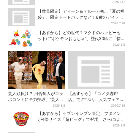
でる」
2026.7.17
【数量限定】ディーン＆デルーカ初…「夏の福
袋」、限定トートバッグなど！8種のアイテム
が勢ぞろい
2026.7.26
【あすから】どの世代？マクドのハッピーセ
ットに“ポケモンおもちゃ”、歴代30匹に「懐
かしい」と喜びの声
2026.8.5
芸人顔負け？ 河合郁人がコラ
【あすから】「コメダ珈琲
ボコントに全力投球、“芸人も
店」で2年ぶり…人気フェアが
恥ずかしくてやらない”ギャグ
復活！“ハワイ旅行が当た
2026.8.8
2026.7.28
にも挑戦
る”キャンペーンも
【あすから】セブンイレブン限定、ブタメン
が4倍サイズ「超ビッグ」で登場 さらには
「フライドチキン」バージョンも…！？
2026.8.9