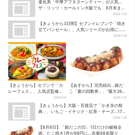
進化系「中華アフタヌーンティー」が人気…
ザ・リッツ・カールトン大阪でも、8月末まで
開催
2026.7.24
【きょうから3日間】セブンイレブンで「焼き
立てパンセール」、人気シリーズがお得に…チ
ョコクッキーも対象
2026.7.18
【きょうから】セブンで「カ
【あすから】完売続出…銀だ
レーフェス」、人気店監修メ
こ「夏の回数券」、“最大2811
ニューなど全15品！お得な割
円”お得に！数量限定で
2026.8.4
2026.7.31
引キャンペーンは2週間だけ
【きょうから】大阪・百貨店で「かき氷の祭
典」、いちご・イチジク・紅茶・チーズ…17店
舗のメニュー集結
2026.7.28
【8月8日】「銀だこの日」1日だけの破格企
画、たこ焼き1舟が88円に…先着88名限り