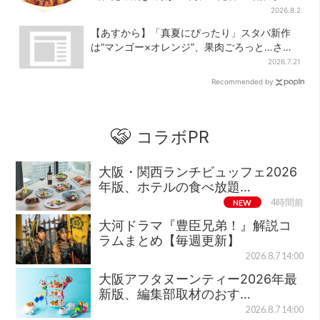
2026.8.2
【あすから】「真夏にぴったり」スタバ新作
は“マンゴー×オレンジ”、果肉ごろっと…さっ
ぱり3種が登場
2026.7.21
Recommended by
コラボPR
大阪・関西ランチビュッフェ2026
年版、ホテルの食べ放題…
NEW
4時間前
大河ドラマ『豊臣兄弟！』解説コ
ラムまとめ【毎週更新】
2026.8.7 14:00
大阪アフタヌーンティー2026年最
新版、編集部取材のおす…
2026.8.7 14:00