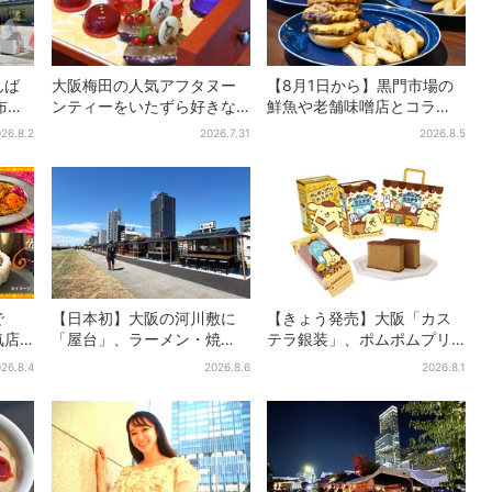
んば
大阪梅田の人気アフタヌー
【8月1日から】黒門市場の
布…2
ンティーをいたずら好きな
鮮魚や老舗味噌店とコラ
人気
「リトルミイ」がジャッ
ボ、大阪・なんばのホテル
26.8.2
2026.7.31
2026.8.5
ク！「ムーミン」たちとバ
で“地域密着”の限定バーガー
カンスへ
で
【日本初】大阪の河川敷に
【きょう発売】大阪「カス
気店
「屋台」、ラーメン・焼
テラ銀装」、ポムポムプリ
品！
肉・しゃぶしゃぶ・カフェ
ンと初コラボ 紙袋まで限
26.8.4
2026.8.6
2026.8.1
は2
まで…22店舗がオープン
定デザインに