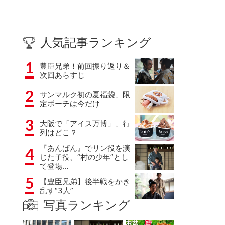
人気記事ランキング
1
豊臣兄弟！前回振り返り＆
次回あらすじ
2
サンマルク初の夏福袋、限
定ポーチは今だけ
3
大阪で「アイス万博」、行
列はどこ？
『あんぱん』でリン役を演
4
じた子役、“村の少年”とし
て登場…
5
【豊臣兄弟】後半戦をかき
乱す“3人”
写真ランキング