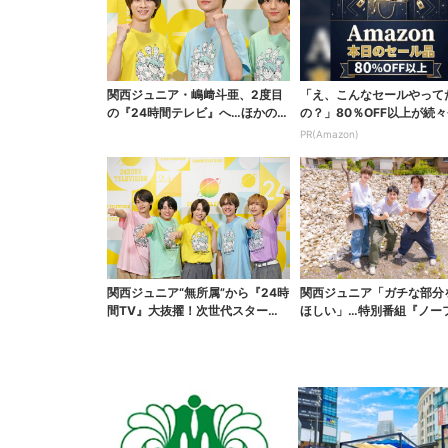
関西ジュニア・嶋﨑斗亜、2度目
「え、こんなセールやって
の『24時間テレビ』へ…ほかのメ
の？」80％OFF以上が続々
ンバーに助言「サポ...
場！Amazonの本気が...
PR(Amazon)
関西ジュニア“無所属”から『24時
関西ジュニア「ガチな部分
間TV』大抜擢！次世代スターと
ほしい」…特別番組『ノー
期待「まさか僕が...
ター』大反響で第2弾...