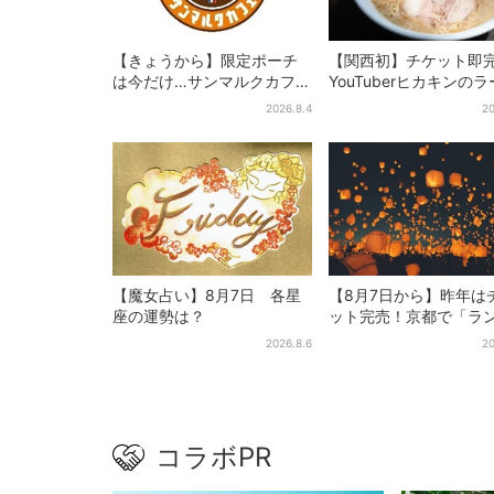
【きょうから】限定ポーチ
【関西初】チケット即
は今だけ…サンマルクカフェ
YouTuberヒカキンの
初の「夏福袋」、実質無料
ン店「みそきん」が大
2026.8.4
20
でレアグッズが手に入る
陸！「待ってました」
題
【魔女占い】8月7日 各星
【8月7日から】昨年は
座の運勢は？
ット完売！京都で「ラ
ンフェス」、最大350
2026.8.6
20
が夜空に…会場には縁
コラボPR