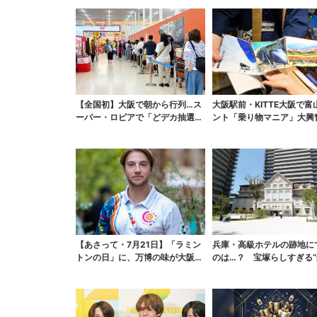
【全国初】大阪で朝から行列…ス
大阪駅前・KITTE大阪で富
ーパー・ロピアで「どデカ抽選
ント「乗り物マニア」大興
会」、開始30分で“1...
れまで一般非公開...
【あさって・7月21日】「ラミン
兵庫・高級ホテルの跡地に
トンの日」に、万博の味が大阪で
のは…？ 宝塚らしすぎる“
復活…カフェで10...
スーパー”を調査