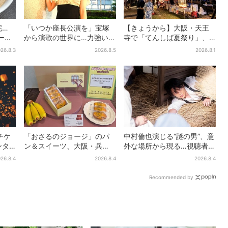
完…
「いつか座長公演を」宝塚
【きょうから】大阪・天王
ラーメ
から演歌の世界に…力強いコ
寺で「てんしば夏祭り」、
阪上
ブシで聴かせる有沙瞳の目
縁日や盆踊り…涼しいスプラ
26.8.3
2026.8.5
2026.8.1
と話
指す道とは
ッシュタイムも！2日間だけ
チケ
「おさるのジョージ」のパ
中村倫也演じる“謎の男”、意
ンタ
ン＆スイーツ、大阪・兵
外な場所から現る…視聴者歓
0の光
庫・京都限定で【きょうか
喜「こんな登場シーンと
26.8.4
2026.8.4
2026.8.4
日も
ら】発売スタート
は」
Recommended by