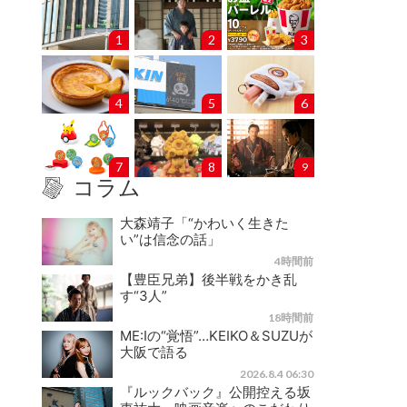
1
2
3
4
5
6
7
8
9
コラム
大森靖子「“かわいく生きた
い”は信念の話」
4時間前
【豊臣兄弟】後半戦をかき乱
す“3人”
18時間前
ME:Iの“覚悟”…KEIKO＆SUZUが
大阪で語る
2026.8.4 06:30
『ルックバック』公開控える坂