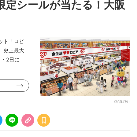
限定シールが当たる！大阪
ット「ロピ
、史上最大
日・2日に
(写真7枚)