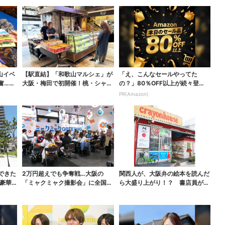
山イベ
【駅直結】「和歌山マルシェ」が
「え、こんなセールやってた
奮…こ
大阪・梅田で初開催！桃・シャイ
の？」80％OFF以上が続々登
ンマスカット・巨峰が...
場！Amazonの本気が...
PR(Amazon)
できた
2万円超えでも争奪戦…大阪の
関西人が、大阪弁の絵本を読んだ
豪華
「ミャクミャク撮影会」に全国か
ら大盛り上がり！？ 書店員が語
らファン集結、参加者に...
る、“関西弁”絵本が...