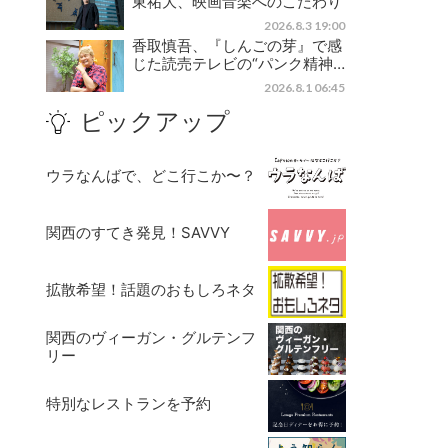
東祐大、映画音楽へのこだわり
2026.8.3 19:00
香取慎吾、『しんごの芽』で感
じた読売テレビの“パンク精神…
2026.8.1 06:45
ピックアップ
ウラなんばで、どこ行こか〜？
関西のすてき発見！SAVVY
拡散希望！話題のおもしろネタ
関西のヴィーガン・グルテンフ
リー
特別なレストランを予約