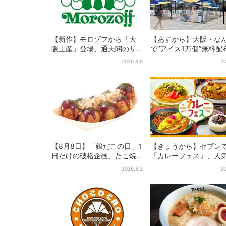
【新作】モロゾフから「大
【あすから】大阪・な
阪土産」登場、通天閣のサ
で“アイス1万個”無料配
クサクスイーツ 6カ所で順
日間限定で、ロッテの
2026.8.6
20
次発売
商品もらえる
【8月8日】「銀だこの日」1
【きょうから】セブン
日だけの破格企画、たこ焼
「カレーフェス」、人
き1舟が88円に…先着88名
監修メニューなど全15
2026.8.2
20
限り
お得な割引キャンペーン
週間だけ