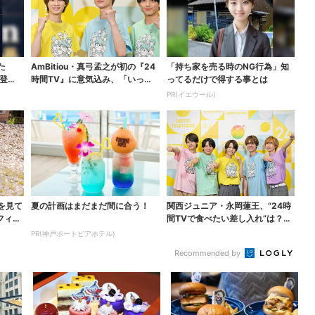
た
AmBitiou・真弓孟之が初の『24
「持ち家を売る時のNG行為」知
登
時間TV』に意気込み、「いっぱ
ってるだけで得する事とは
い触れ合いた...
PR(イエウール)
を見て
夏の計画はまだまだ間に合う！
関西ジュニア・永岡蓮王、“24時
フィル
間TVで食べたい差し入れ”は？
「キッチンカーが良...
PR(神戸ポートピアホテル)
Recommended by