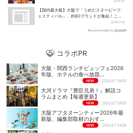
商品が登場
2026.8.1
【国内最大級】大阪で「うめだスヌーピーフ
ェスティバル」、約80ブランドが集結！ここ
だけのグッズも
2026.7.24
Recommended by
コラボPR
大阪・関西ランチビュッフェ2026
年版、ホテルの食べ放題…
NEW
2026.8.7 14:00
大河ドラマ『豊臣兄弟！』解説コ
ラムまとめ【毎週更新】
NEW
2026.8.7 14:00
大阪アフタヌーンティー2026年最
新版、編集部取材のおす…
NEW
2026.8.7 14:00