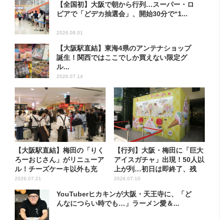
【全国初】大阪で朝から行列…スーパー・ロ
ピアで「どデカ抽選会」、開始30分で“1...
2026.08.01
【大阪駅直結】東海4県のアンテナショップ
誕生！関西ではここでしか買えない限定グ
ル...
2026.07.14
【大阪駅直結】梅田の「りく
【行列】大阪・梅田に「巨大
ろーおじさん」がリニューア
アイスガチャ」出現！50人以
ル！チーズケーキ以外も充
上が列…初日は即終了、残
実…...
る...
2026.07.21
2026.07.10
YouTuberヒカキンが大阪・天王寺に、「ど
んなにつらい時でも…」ラーメン愛＆...