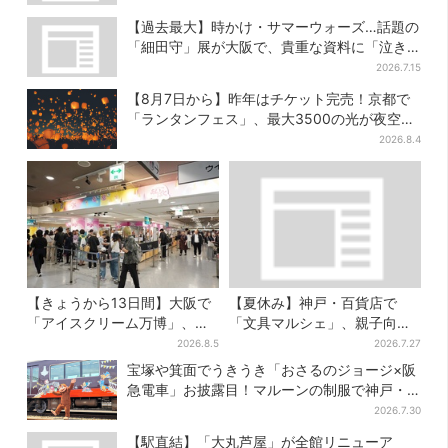
【過去最大】時かけ・サマーウォーズ…話題の
「細田守」展が大阪で、貴重な資料に「泣き
そうになった」
2026.7.15
【8月7日から】昨年はチケット完売！京都で
「ランタンフェス」、最大3500の光が夜空
に…会場には縁日も
2026.8.4
【きょうから13日間】大阪で
【夏休み】神戸・百貨店で
「アイスクリーム万博」、全
「文具マルシェ」、親子向け
国34ブランド・100種超…初
工作は自由研究にも！入場無
2026.8.5
2026.7.27
登場の「チョコソフト」に行
料で
宝塚や箕面でうきうき「おさるのジョージ×阪
列
急電車」お披露目！マルーンの制服で神戸・
宝塚・京都各線に添乗
2026.7.30
【駅直結】「大丸芦屋」が全館リニューア