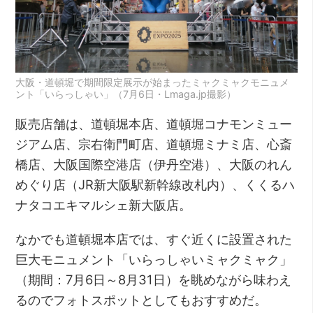
大阪・道頓堀で期間限定展示が始まったミャクミャクモニュメ
ント「いらっしゃい」（7月6日・Lmaga.jp撮影）
販売店舗は、道頓堀本店、道頓堀コナモンミュー
ジアム店、宗右衛門町店、道頓堀ミナミ店、心斎
橋店、大阪国際空港店（伊丹空港）、大阪のれん
めぐり店（JR新大阪駅新幹線改札内）、くくるハ
ナタコエキマルシェ新大阪店。
なかでも道頓堀本店では、すぐ近くに設置された
巨大モニュメント「いらっしゃいミャクミャク」
（期間：7月6日～8月31日）を眺めながら味わえ
るのでフォトスポットとしてもおすすめだ。