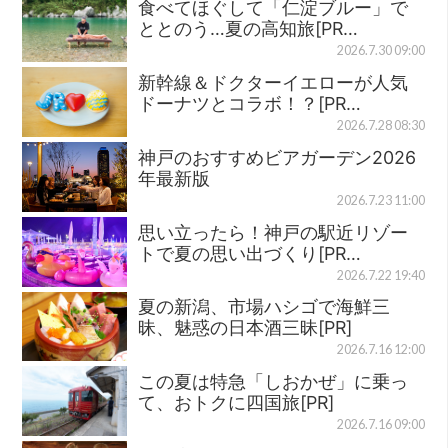
食べてほぐして「仁淀ブルー」で
ととのう…夏の高知旅[PR…
2026.7.30 09:00
新幹線＆ドクターイエローが人気
ドーナツとコラボ！？[PR…
2026.7.28 08:30
神戸のおすすめビアガーデン2026
年最新版
2026.7.23 11:00
思い立ったら！神戸の駅近リゾー
トで夏の思い出づくり[PR…
2026.7.22 19:40
夏の新潟、市場ハシゴで海鮮三
昧、魅惑の日本酒三昧[PR]
2026.7.16 12:00
この夏は特急「しおかぜ」に乗っ
て、おトクに四国旅[PR]
2026.7.16 09:00