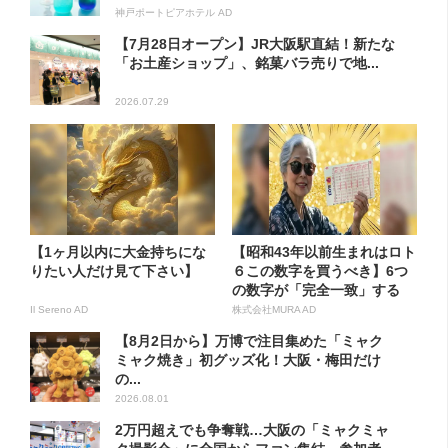
神戸ポートピアホテル AD
【7月28日オープン】JR大阪駅直結！新たな
「お土産ショップ」、銘菓バラ売りで地...
2026.07.29
【1ヶ月以内に大金持ちにな
【昭和43年以前生まれはロト
りたい人だけ見て下さい】
６この数字を買うべき】6つ
の数字が「完全一致」する
方...
Il Sereno AD
株式会社MURA AD
【8月2日から】万博で注目集めた「ミャク
ミャク焼き」初グッズ化！大阪・梅田だけ
の...
2026.08.01
2万円超えでも争奪戦…大阪の「ミャクミャ