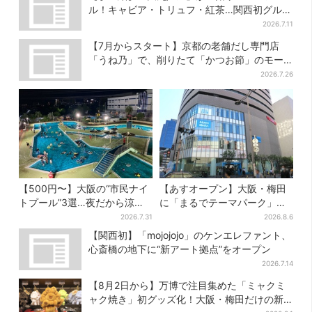
ル！キャビア・トリュフ・紅茶…関西初グルメ
＆焼き菓子も
2026.7.11
【7月からスタート】京都の老舗だし専門店
「うね乃」で、削りたて「かつお節」のモー
ニング登場
2026.7.26
【500円〜】大阪の“市民ナイ
【あすオープン】大阪・梅田
トプール”3選…夜だから涼し
に「まるでテーマパーク」な
い＆コスパ最強
巨大スポーツ店、461ブラン
2026.7.31
2026.8.6
ド集結！ 6フロアをまとめて
【関西初】「mojojojo」のケンエレファント、
紹介
心斎橋の地下に“新アート拠点”をオープン
2026.7.14
【8月2日から】万博で注目集めた「ミャクミ
ャク焼き」初グッズ化！大阪・梅田だけの新