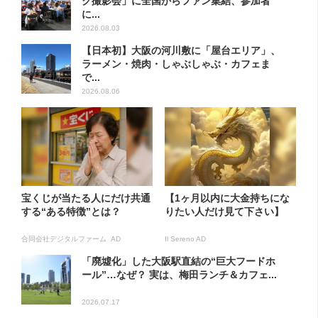
ク撮影会」に全国からファン集結、参加者
に...
2026.08.03
【日本初】大阪の河川敷に「屋台エリア」、
ラーメン・焼肉・しゃぶしゃぶ・カフェま
で...
2026.08.06
宝くじが当たる人にだけ共通
【1ヶ月以内に大金持ちにな
する“ある特徴”とは？
りたい人だけ見て下さい】
合同会社デジタルファーム AD
Il Sereno AD
「廃墟化」した大阪駅直結の“巨大フードホ
ール”…なぜ？ 実は、梅田ランチ＆カフェ...
2026.07.17