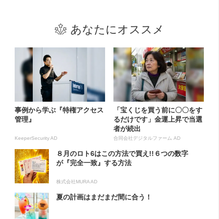
あなたにオススメ
事例から学ぶ『特権アクセス
「宝くじを買う前に〇〇をす
管理』
るだけです」金運上昇で当選
者が続出
KeeperSecurity AD
合同会社デジタルファーム AD
８月のロト6はこの方法で買え!!６つの数字
が『完全一致』する方法
株式会社MURA AD
夏の計画はまだまだ間に合う！