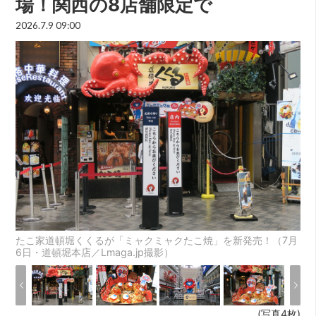
場！関西の8店舗限定で
2026.7.9 09:00
たこ家道頓堀くくるが「ミャクミャクたこ焼」を新発売！（7月
6日・道頓堀本店／Lmaga.jp撮影）
(写真4枚)