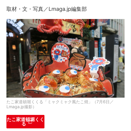
取材・文・写真／Lmaga.jp編集部
たこ家道頓堀くくる「ミャクミャク風たこ焼」（7月6日／
Lmaga.jp撮影）
たこ家道頓堀くく
る