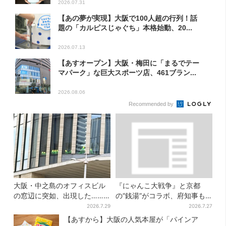
2026.07.31
【あの夢が実現】大阪で100人超の行列！話
題の「カルピスじゃぐち」本格始動、20...
2026.07.13
【あすオープン】大阪・梅田に「まるでテー
マパーク」な巨大スポーツ店、461ブラン...
2026.08.06
Recommended by
大阪・中之島のオフィスビル
『にゃんこ大戦争』と京都
の窓辺に突如、出現した……
の“銭湯”がコラボ、府知事も
巨大インコ「何かいる」「朝
メロメロに「ネコの力はすご
2026.7.29
2026.7.27
からビビった」、その正体と
い」限定桶も登場
【あすから】大阪の人気本屋が「パインア
は？