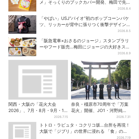
メ」そっくりのブックカバー開発、梅田で先
行販売
2026.8.4
「やばい」USJ“バイオ”初のポップコーンバケ
ツ、リッカーが背中に張りつく衝撃デザイン
に騒然…フレーバーにも反応
2026.8.5
「阪急電車×おさるのジョージ」スタンプラリ
ーやフード販売…梅田にジョージの大好きスイ
ーツ「カノーリ」登場
2026.8.9
関西・大阪の「花火大会
奈良・橿原市70周年で「万葉
2026」、7月・8月・9月・10
花火」開催、JO1・河野純喜
月開催まとめ
がアンバサダーに…グループ
2026.7.15
2026.7.31
楽曲ともシンクロ
トトロ・ラピュタ・コクリコ坂…台所を再現！
大阪で「ジブリ」の世界に浸れる 「食」の展
示とは？
2026.7.19