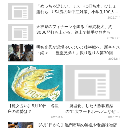
間限定でお得に
戸・宝塚・京都各線に添乗
「めっちゃ涼しい」ミストに打ち水、びしょ
濡れも…USJ流の熱中症対策、小学生100人が
体験
2026.7.14
天神祭のフィナーレを飾る「奉納花火」約
3000発打ち上がる、路上で拍手や歓声も
2026.7.25
明智光秀が退場→いよいよ後半戦へ、新キャス
ト続々…「豊臣兄弟！」振り返り＆第30回あ
らすじ
2026.8.4
【魔女占い】8月10日 各星
「廃墟化」した大阪駅直結
座の運勢は？
の“巨大フードホール”…なぜ？
実は、梅田ランチ＆カフェの
2026.8.9
2026.7.17
穴場だった
【8月1日から】黒門市場の鮮魚や老舗味噌店