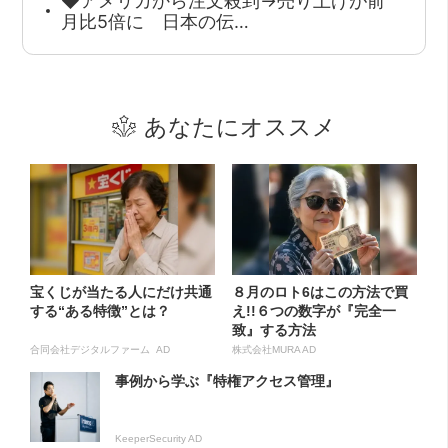
◆アメリカから注文殺到→売り上げが前
月比5倍に 日本の伝…
あなたにオススメ
宝くじが当たる人にだけ共通
８月のロト6はこの方法で買
する“ある特徴”とは？
え!!６つの数字が『完全一
致』する方法
合同会社デジタルファーム AD
株式会社MURA AD
事例から学ぶ『特権アクセス管理』
KeeperSecurity AD