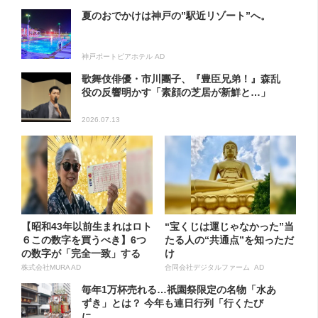
夏のおでかけは神戸の”駅近リゾート”へ。
神戸ポートピアホテル AD
歌舞伎俳優・市川團子、『豊臣兄弟！』森乱
役の反響明かす「素顔の芝居が新鮮と…」
2026.07.13
【昭和43年以前生まれはロト
“宝くじは運じゃなかった”当
６この数字を買うべき】6つ
たる人の“共通点”を知っただ
の数字が「完全一致」する
け
方...
株式会社MURA AD
合同会社デジタルファーム AD
毎年1万杯売れる…祇園祭限定の名物「水あ
ずき」とは？ 今年も連日行列「行くたび
に...