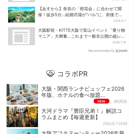
【あすから】奈良の「燈花会」に合わせて開
催！徒歩5分…結婚式場が“バル”に、前後で食
事が楽しめる
2026.8.7
大阪駅前・KITTE大阪で富山イベント「乗り物
マニア」大興奮…これまで一般非公開の超レア
新ルート始動
2026.7.18
Recommended by
コラボPR
大阪・関西ランチビュッフェ2026
年版、ホテルの食べ放題…
NEW
3時間前
大河ドラマ『豊臣兄弟！』解説コ
ラムまとめ【毎週更新】
2026.8.7 14:00
大阪アフタヌーンティー2026年最