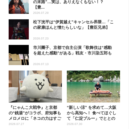
の末路”…実は、ありえなくもない！？
【豊...
2026.07.29
松下洸平は“伊賀越え”キャンセル界隈…「こ
の家康ほんと憎たらしいな」【豊臣兄弟】
2026.07.23
市川團子、京都で自主公演「歌舞伎は“感動
を超えた感動”がある」戦友・市川染五郎も
2026.07.13
『にゃんこ大戦争』と京都
“新しい涼” を求めて…大阪
の“銭湯”がコラボ、府知事も
から高知へ！ 食べてほぐし
メロメロに「ネコの力はすご
て「仁淀ブルー」でととの
い...
う...
2026.07.27
2026.07.30