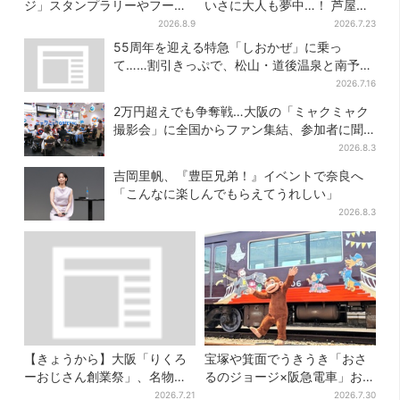
ジ」スタンプラリーやフード
いさに大人も夢中…！ 芦屋の
販売…梅田にジョージの大好
美術館で「チェコ絵本」展、
2026.8.9
2026.7.23
きスイーツ「カノーリ」登場
老舗文具メーカーのグッズに
55周年を迎える特急「しおかぜ」に乗っ
も注目
て……割引きっぷで、松山・道後温泉と南予を
満喫【大阪から愛媛へおトク旅】
2026.7.16
2万円超えでも争奪戦…大阪の「ミャクミャク
撮影会」に全国からファン集結、参加者に聞
いた「それでも会いたい理由」
2026.8.3
吉岡里帆、『豊臣兄弟！』イベントで奈良へ
「こんなに楽しんでもらえてうれしい」
2026.8.3
【きょうから】大阪「りくろ
宝塚や箕面でうきうき「おさ
ーおじさん創業祭」、名物
るのジョージ×阪急電車」お披
の“和菓子”を梅田で販売 6日
露目！マルーンの制服で神
2026.7.21
2026.7.30