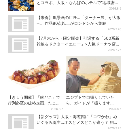
とコラボ、大阪・なんばのホテルで“地域密
着”の限定バーガー
2026.8.5
【来春】風景画の巨匠…「ターナー展」が大阪
へ、作品80点以上がロンドンから集結
2026.7.26
【7月末から・限定販売】引退する「500系新
幹線＆ドクターイエロー」×人気ドーナツ店が
コラボ、手土産の切り札にも
2026.7.27
【きょう開催】「銀だこ」で
エジプトで自撮りしていた
行列必至の破格企画、たこ焼
ら、ガイドが「撮ります
き1舟が88円に「今年こそ…」
よ！」→ノリノリでポーズを
2026.8.7
2026.8.7
取っていたら…… 海外旅行
【新グッズ】大阪・海遊館に「コワかわ」ぬ
でのトラブル防止策を
いぐるみ誕生…オスとメスどこが違う？ 飼育
員監修でリアルに再現
2026.7.25