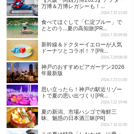
万博＆万博レガシーも！…
2026.7.31 11:00
食べてほぐして「仁淀ブルー」で
ととのう…夏の高知旅[PR…
2026.7.30 09:00
新幹線＆ドクターイエローが人気
ドーナツとコラボ！？[PR…
2026.7.28 08:30
神戸のおすすめビアガーデン2026
年最新版
2026.7.23 11:00
思い立ったら！神戸の駅近リゾー
トで夏の思い出づくり[PR…
2026.7.22 19:40
夏の新潟、市場ハシゴで海鮮三
昧、魅惑の日本酒三昧[PR]
2026.7.16 12:00