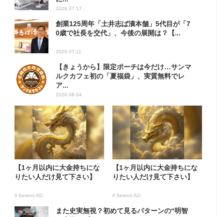
2026.07.17
創業125周年「土井志ば漬本舗」5代目が「7
0歳で社長を交代」、今後の展開は？【...
2026.07.11
【きょうから】限定ポーチは今だけ…サンマ
ルクカフェ初の「夏福袋」、実質無料でレ
ア...
2026.08.04
【1ヶ月以内に大金持ちにな
【1ヶ月以内に大金持ちにな
りたい人だけ見て下さい】
りたい人だけ見て下さい】
Il Sereno AD
Il Sereno AD
また史実無視？初めて見るパターンの“明智