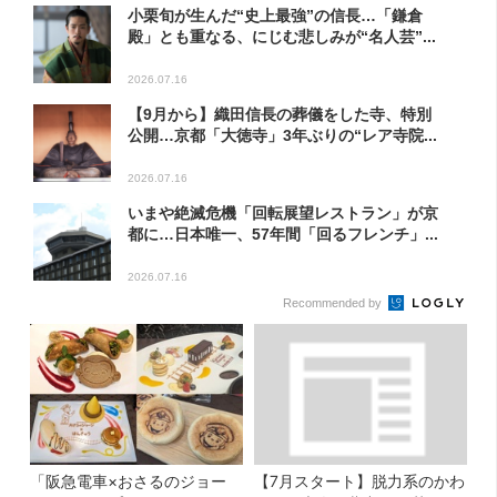
小栗旬が生んだ“史上最強”の信長…「鎌倉
殿」とも重なる、にじむ悲しみが“名人芸”...
2026.07.16
【9月から】織田信長の葬儀をした寺、特別
公開…京都「大徳寺」3年ぶりの“レア寺院...
2026.07.16
いまや絶滅危機「回転展望レストラン」が京
都に…日本唯一、57年間「回るフレンチ」...
2026.07.16
Recommended by
「阪急電車×おさるのジョー
【7月スタート】脱力系のかわ