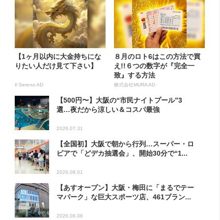
【1ヶ月以内に大金持ちにな
８月のロト6はこの方法で買
りたい人だけ見て下さい】
え!!６つの数字が『完全一
致』する方法
Il Sereno AD
株式会社MURA AD
【500円〜】大阪の“市民ナイトプール”3
選…夜だから涼しい＆コスパ最強
2026.07.31
【全国初】大阪で朝から行列…スーパー・ロ
ピアで「どデカ抽選会」、開始30分で“1...
2026.08.01
【あすオープン】大阪・梅田に「まるでテー
マパーク」な巨大スポーツ店、461ブラン...
2026.08.06