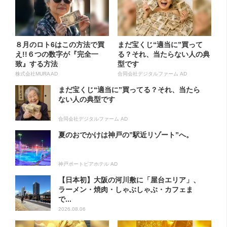
８月のロト6はこの方法で買
まだ宝くじ“適当に”買って
え!!６つの数字が『完全一
る？それ、当たらない人の典
致』する方法
型です
株式会社MURA AD
合同会社デジタルファーム AD
まだ宝くじ“適当に”買ってる？それ、当たら
ない人の典型です
合同会社デジタルファーム AD
夏のおでかけは神戸の”駅近リゾート”へ。
神戸ポートピアホテル AD
【日本初】大阪の河川敷に「屋台エリア」、
ラーメン・焼肉・しゃぶしゃぶ・カフェま
で...
2026.08.06