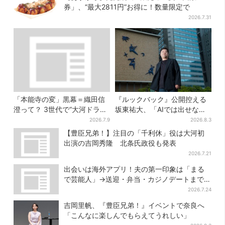
券」、“最大2811円”お得に！数量限定で
2026.7.31
「本能寺の変」黒幕＝織田信
『ルックバック』公開控える
澄って？ 3世代で“大河ドラ
坂東祐大、「AIでは出せない
マ”、サラブレッド俳優が熱演
質感がある」映画音楽へのこ
2026.7.9
2026.8.3
【豊臣兄弟】
だわり
【豊臣兄弟！】注目の「千利休」役は大河初
出演の吉岡秀隆 北条氏政役も発表
2026.7.21
出会いは海外アプリ！夫の第一印象は「まる
で芸能人」→送迎・弁当・カジノデートまで…
結婚前に尽くしまくり
2026.7.24
吉岡里帆、『豊臣兄弟！』イベントで奈良へ
「こんなに楽しんでもらえてうれしい」