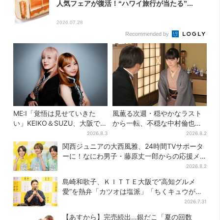
人気フェアが復活！“ハワイ旅行が当たる”...
2026.07.28
Recommended by
ME:I「覚悟は見せていきた
風薫る次週・穏やかなラスト
い」KEIKO＆SUZU、大阪で語
から一転、不穏な中村倫也の
る…“日プ女子”からの3年間
登場に視聴者期待「いよいよ
2026.8.3
2026.8.2
と、7人で目指す夢
登場だ」
関西ジュニアの大西風雅、24時間TVサポータ
ーに！なにわ男子・藤原丈一郎からの応援メ
ッセージを告白
2026.8.2
島崎和歌子、ＫＩＴＴＥ大阪で“高知グルメ
愛”を熱弁「カツオは塩派」「ちくキュウがお
つまみ」
2026.7.31
【あすから】完売続出…銀だこ「夏の回数