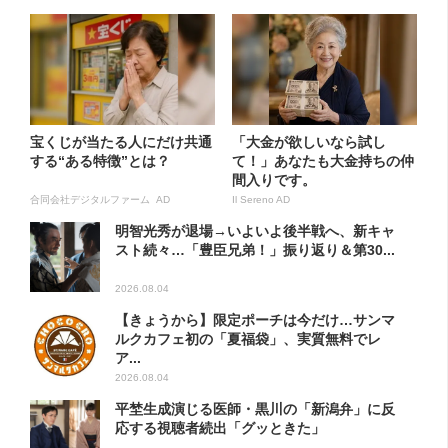
宝くじが当たる人にだけ共通
「大金が欲しいなら試し
する“ある特徴”とは？
て！」あなたも大金持ちの仲
間入りです。
合同会社デジタルファーム AD
Il Sereno AD
明智光秀が退場→いよいよ後半戦へ、新キャ
スト続々…「豊臣兄弟！」振り返り＆第30...
2026.08.04
【きょうから】限定ポーチは今だけ…サンマ
ルクカフェ初の「夏福袋」、実質無料でレ
ア...
2026.08.04
平埜生成演じる医師・黒川の「新潟弁」に反
応する視聴者続出「グッときた」