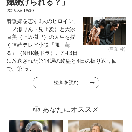
婦続けられる？」
2026.7.5 19:30
看護婦を志す2人のヒロイン、
一ノ瀬りん（見上愛）と大家
直美（上坂樹里）の人生を描
く連続テレビ小説『風、薫
(写真1枚)
る』（NHK朝ドラ）。7月3日
に放送された第14週の終盤と4日の振り返り回
で、第15...
続きを読む
あなたにオススメ