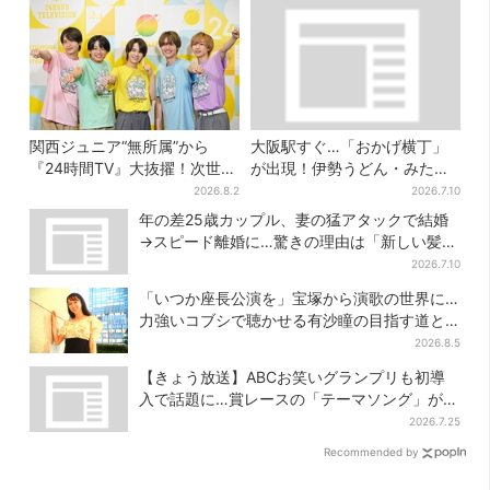
関西ジュニア“無所属”から
大阪駅すぐ…「おかげ横丁」
『24時間TV』大抜擢！次世代
が出現！伊勢うどん・みたら
スターと期待「まさか僕
しだんご・かき氷など、名物
2026.8.2
2026.7.10
が…」
グルメが集結
年の差25歳カップル、妻の猛アタックで結婚
→スピード離婚に…驚きの理由は「新しい髪
型」
2026.7.10
「いつか座長公演を」宝塚から演歌の世界に…
力強いコブシで聴かせる有沙瞳の目指す道と
は
2026.8.5
【きょう放送】ABCお笑いグランプリも初導
入で話題に…賞レースの「テーマソング」が果
たす役割とは？
2026.7.25
Recommended by