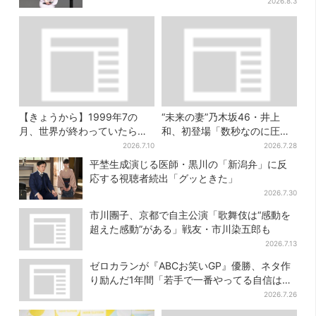
2026.8.3
【きょうから】1999年7の
“未来の妻”乃木坂46・井上
月、世界が終わっていたら…
和、初登場「数秒なのに圧
約10万人動員のホラー展が大
巻」…「豊臣兄弟！」第30回
2026.7.10
2026.7.28
阪へ
あらすじ・清須会議
平埜生成演じる医師・黒川の「新潟弁」に反
応する視聴者続出「グッときた」
2026.7.30
市川團子、京都で自主公演「歌舞伎は“感動を
超えた感動”がある」戦友・市川染五郎も
2026.7.13
ゼロカランが『ABCお笑いGP』優勝、ネタ作
り励んだ1年間「若手で一番やってる自信はあ
った」
2026.7.26