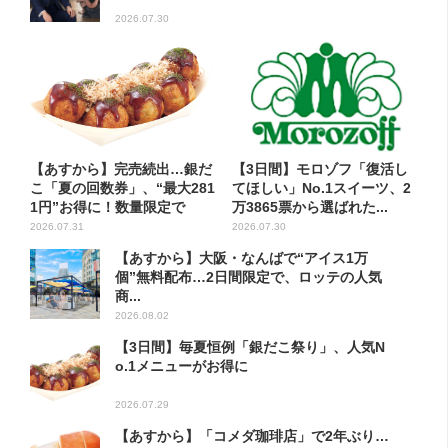
2026.07.30
【あすから】完売続出…銀だ
【3日間】モロゾフ「復活し
こ「夏の回数券」、“最大281
てほしい」No.1スイーツ、2
1円”お得に！数量限定で
万3865票から選ばれた...
2026.07.31
2026.07.30
【あすから】大阪・なんばで“アイス1万
個”無料配布…2日間限定で、ロッテの人気
商...
2026.08.02
【3日間】毎夏恒例「銀だこ祭り」、人気N
o.1メニューがお得に
2026.07.29
【あすから】「コメダ珈琲店」で2年ぶり…