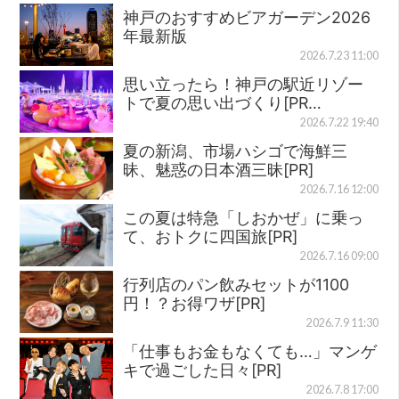
神戸のおすすめビアガーデン2026
年最新版
2026.7.23 11:00
思い立ったら！神戸の駅近リゾー
トで夏の思い出づくり[PR…
2026.7.22 19:40
夏の新潟、市場ハシゴで海鮮三
昧、魅惑の日本酒三昧[PR]
2026.7.16 12:00
この夏は特急「しおかぜ」に乗っ
て、おトクに四国旅[PR]
2026.7.16 09:00
行列店のパン飲みセットが1100
円！？お得ワザ[PR]
2026.7.9 11:30
「仕事もお金もなくても…」マンゲ
キで過ごした日々[PR]
2026.7.8 17:00