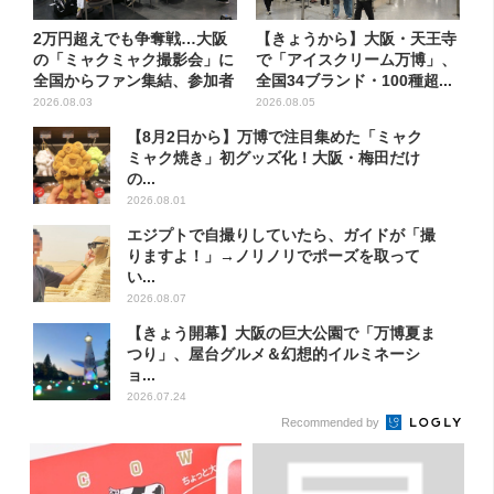
2万円超えでも争奪戦…大阪
【きょうから】大阪・天王寺
の「ミャクミャク撮影会」に
で「アイスクリーム万博」、
全国からファン集結、参加者
全国34ブランド・100種超...
に...
2026.08.03
2026.08.05
【8月2日から】万博で注目集めた「ミャク
ミャク焼き」初グッズ化！大阪・梅田だけ
の...
2026.08.01
エジプトで自撮りしていたら、ガイドが「撮
りますよ！」→ノリノリでポーズを取って
い...
2026.08.07
【きょう開幕】大阪の巨大公園で「万博夏ま
つり」、屋台グルメ＆幻想的イルミネーシ
ョ...
2026.07.24
Recommended by