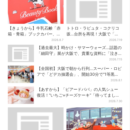
【きょうから】牛乳石鹸「赤
トトロ・ラピュタ・コクリコ
箱・青箱」ブックカバー、大
坂…台所を再現！大阪で「ジ
阪で無料配布！ 先着1000名
ブリ」の世界に浸れる 「食」
2026.8.7
2026.7.19
に「牛のカード」も
の展示とは？
【過去最大】時かけ・サマーウォーズ…話題の
「細田守」展が大阪で、貴重な資料に「泣き
そうになった」
2026.7.15
【全国初】大阪で朝から行列…スーパー・ロピ
アで「どデカ抽選会」、開始30分で“1等黒毛
和牛”の当選も
2026.8.1
【あすから】「ビアードパパ」の人気シュー
復活！“いちご×チーズケーキ”「待ってまし
た」とSNSで大歓喜
2026.7.30