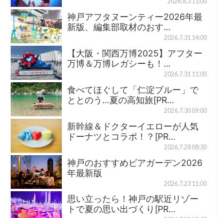
2026.8.3 11:00
神戸アフタヌーンティー2026年最
新版、編集部取材のおす…
2026.7.31 14:00
【大阪・関西万博2025】アフター
万博＆万博レガシーも！…
2026.7.31 11:00
食べてほぐして「仁淀ブルー」で
ととのう…夏の高知旅[PR…
2026.7.30 09:00
新幹線＆ドクターイエローが人気
ドーナツとコラボ！？[PR…
2026.7.28 08:30
神戸のおすすめビアガーデン2026
年最新版
2026.7.23 11:00
思い立ったら！神戸の駅近リゾー
トで夏の思い出づくり[PR…