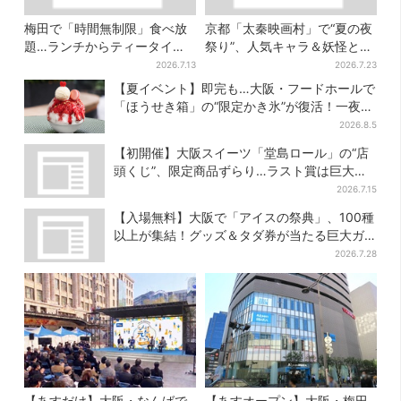
梅田で「時間無制限」食べ放
京都「太秦映画村」で“夏の夜
題…ランチからティータイム
祭り”、人気キャラ＆妖怪と盆
までノンストップで約60種を
踊り…最恐お化け屋敷もリニ
2026.7.13
2026.7.23
満喫
ューアル
【夏イベント】即完も…大阪・フードホールで
「ほうせき箱」の“限定かき氷”が復活！一夜限
りの盆踊りも
2026.8.5
【初開催】大阪スイーツ「堂島ロール」の“店
頭くじ”、限定商品ずらり…ラスト賞は巨大ル
ームライト
2026.7.15
【入場無料】大阪で「アイスの祭典」、100種
以上が集結！グッズ＆タダ券が当たる巨大ガ
チャも
2026.7.28
【あすだけ】大阪・なんばで
【あすオープン】大阪・梅田