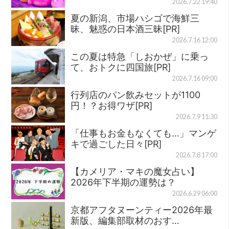
2026.7.22 19:40
夏の新潟、市場ハシゴで海鮮三
昧、魅惑の日本酒三昧[PR]
2026.7.16 12:00
この夏は特急「しおかぜ」に乗っ
て、おトクに四国旅[PR]
2026.7.16 09:00
行列店のパン飲みセットが1100
円！？お得ワザ[PR]
2026.7.9 11:30
「仕事もお金もなくても…」マンゲ
キで過ごした日々[PR]
2026.7.8 17:00
【カメリア・マキの魔女占い】
2026年下半期の運勢は？
2026.6.29 06:00
京都アフタヌーンティー2026年最
新版、編集部取材のおす…