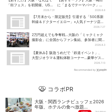
「街フェス」を初開催、USJ
に「まるでテーマパーク」な
ステージ＆豪華ゲストのトー
巨大スポーツ店、461ブラン
2026.7.31
2026.8.6
クショーも！参加無料で
ド集結！ 6フロアをまとめて
【7月末から・限定販売】引退する「500系新
紹介
幹線＆ドクターイエロー」×人気ドーナツ店が
コラボ、手土産の切り札にも
2026.7.27
2万円超えでも争奪戦…大阪の「ミャクミャク
撮影会」に全国からファン集結、参加者に聞
いた「それでも会いたい理由」
2026.8.3
【夏休み】阪急うめだで「鉄道イベント」、
大型ジオラマ＆運転体験コーナー…豪華ゲスト
も4人登場
2026.7.13
Recommended by
コラボPR
大阪・関西ランチビュッフェ2026
年版、ホテルの食べ放題…