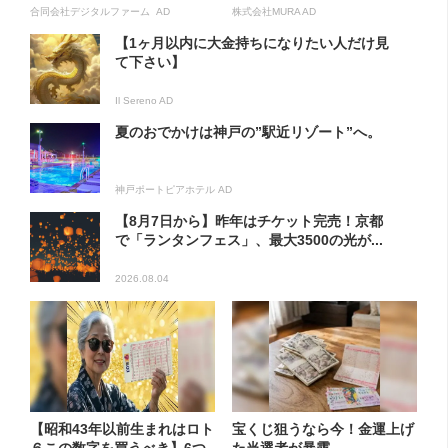
合同会社デジタルファーム AD
株式会社MURA AD
【1ヶ月以内に大金持ちになりたい人だけ見
て下さい】
Il Sereno AD
夏のおでかけは神戸の”駅近リゾート”へ。
神戸ポートピアホテル AD
【8月7日から】昨年はチケット完売！京都
で「ランタンフェス」、最大3500の光が...
2026.08.04
【昭和43年以前生まれはロト
宝くじ狙うなら今！金運上げ