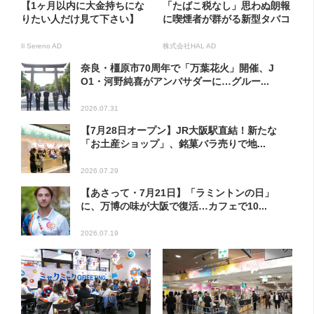
【1ヶ月以内に大金持ちにな
「たばこ税なし」思わぬ朗報
りたい人だけ見て下さい】
に喫煙者が群がる新型タバコ
Il Sereno AD
株式会社HAL AD
奈良・橿原市70周年で「万葉花火」開催、J
O1・河野純喜がアンバサダーに…グルー...
2026.07.31
【7月28日オープン】JR大阪駅直結！新たな
「お土産ショップ」、銘菓バラ売りで地...
2026.07.29
【あさって・7月21日】「ラミントンの日」
に、万博の味が大阪で復活…カフェで10...
2026.07.19