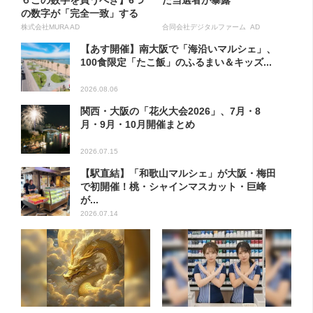
６この数字を買うべき】6つ
た当選者が暴露
の数字が「完全一致」する
方...
株式会社MURA AD
合同会社デジタルファーム AD
【あす開催】南大阪で「海沿いマルシェ」、
100食限定「たこ飯」のふるまい＆キッズ...
2026.08.06
関西・大阪の「花火大会2026」、7月・8
月・9月・10月開催まとめ
2026.07.15
【駅直結】「和歌山マルシェ」が大阪・梅田
で初開催！桃・シャインマスカット・巨峰
が...
2026.07.14