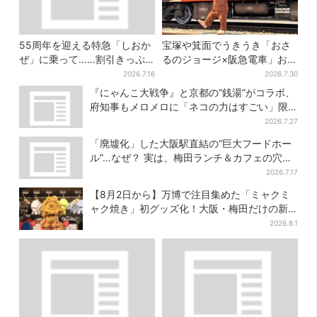
55周年を迎える特急「しおか
宝塚や箕面でうきうき「おさ
ぜ」に乗って……割引きっぷ
るのジョージ×阪急電車」お披
で、松山・道後温泉と南予を
露目！マルーンの制服で神
2026.7.16
2026.7.30
満喫【大阪から愛媛へおトク
戸・宝塚・京都各線に添乗
『にゃんこ大戦争』と京都の“銭湯”がコラボ、
旅】
府知事もメロメロに「ネコの力はすごい」限
定桶も登場
2026.7.27
「廃墟化」した大阪駅直結の“巨大フードホー
ル”…なぜ？ 実は、梅田ランチ＆カフェの穴場
だった
2026.7.17
【8月2日から】万博で注目集めた「ミャクミ
ャク焼き」初グッズ化！大阪・梅田だけの新
商品が登場
2026.8.1